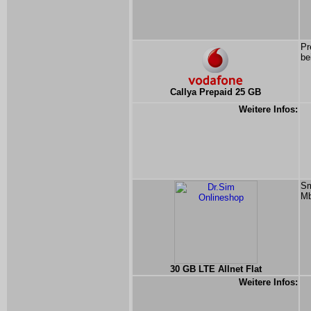
Pr
be
Callya Prepaid 25 GB
Weitere Infos:
Sm
Mb
30 GB LTE Allnet Flat
Weitere Infos: