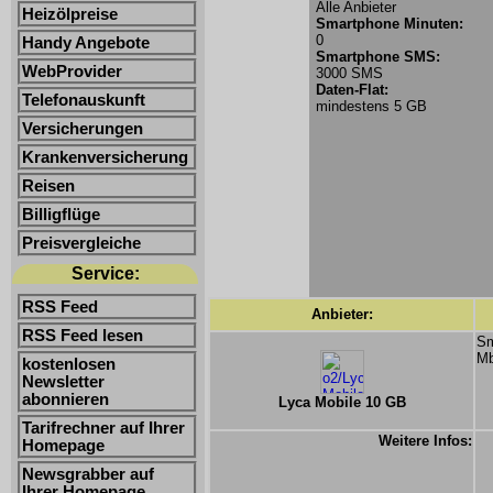
Alle Anbieter
Heizölpreise
Smartphone Minuten:
0
Handy Angebote
Smartphone SMS:
WebProvider
3000 SMS
Daten-Flat:
Telefonauskunft
mindestens 5 GB
Versicherungen
Krankenversicherung
Reisen
Billigflüge
Preisvergleiche
Service:
RSS Feed
Anbieter:
RSS Feed lesen
Sm
Mb
kostenlosen
Newsletter
abonnieren
Lyca Mobile 10 GB
Tarifrechner auf Ihrer
Weitere Infos:
Homepage
Newsgrabber auf
Ihrer Homepage