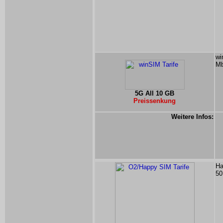
wi
Mb
5G All 10 GB
Preissenkung
Weitere Infos:
Ha
50