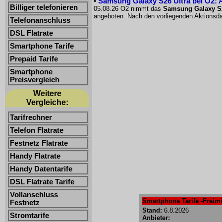
•
Samsung Galaxy S26 Ultra bei O2: 
Billiger telefonieren
05.08.26 O2 nimmt das
Samsung Galaxy S26
angeboten. Nach den vorliegenden Aktionsda
Telefonanschluss
DSL Flatrate
Smartphone Tarife
Prepaid Tarife
Smartphone
Preisvergleich
Weitere
Vergleiche:
Tarifrechner
Telefon Flatrate
Festnetz Flatrate
Handy Flatrate
Handy Datentarife
DSL Flatrate Tarife
Vollanschluss
Smartphone Tarife -Freimi
Festnetz
Stand:
6.8.2026
Stromtarife
Anbieter: