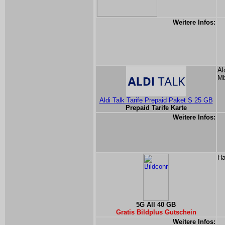
Weitere Infos:
Al
Mb
Aldi Talk Tarife Prepaid Paket S 25 GB
Prepaid Tarife Karte
Weitere Infos:
Ha
5G All 40 GB
Gratis Bildplus Gutschein
Weitere Infos: