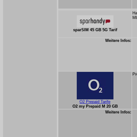
Ha
Mb
sparSIM 45 GB 5G Tarif
Weitere Infos:
Pr
O2 Prepaid Tarife
O2 my Prepaid M 20 GB
Weitere Infos: