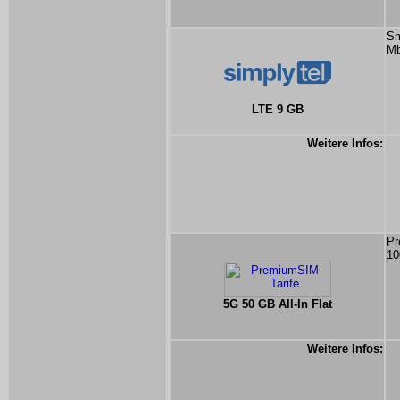
Sm
Mb
LTE 9 GB
Weitere Infos:
Pr
10
5G 50 GB All-In Flat
Weitere Infos: