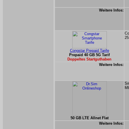
Weitere Infos:
Co
25
Congstar Prepaid Tarife
Prepaid 40 GB 5G Tarif
Doppeltes Startguthaben
Weitere Infos:
Sm
Mb
50 GB LTE Allnet Flat
Weitere Infos: