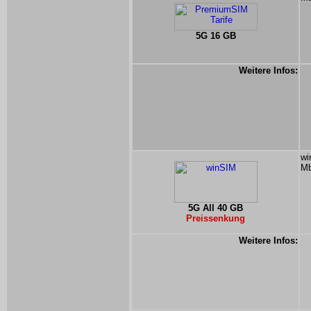
5G 16 GB
Weitere Infos:
wi
Mb
5G All 40 GB
Preissenkung
Weitere Infos: