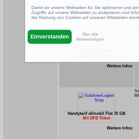
Damit wir unsere Webseiten für Sie optimieren und p
Zugriffe auf unsere Webseiten zu analysieren und Inf
der Nutzung von Cookies auf unseren Webseiten einv
Ha
Nur die
Einverstanden
Notwendigen
Smartphone Tarife
Blau Allnet 20 GB
Weitere Infos:
Sm
Mb
Handytarif allmobil Flat 35 GB
Mit DFB Trikot
Weitere Infos: