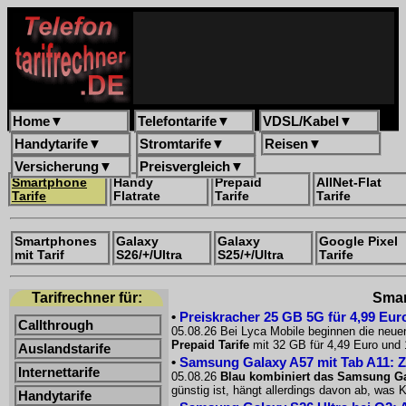
Home
▼
Telefontarife
▼
VDSL/Kabel
▼
Handytarife
▼
Stromtarife
▼
Reisen
▼
Versicherung
▼
Preisvergleich
▼
Smartphone
Handy
Prepaid
AllNet-Flat
Tarife
Flatrate
Tarife
Tarife
Smartphones
Galaxy
Galaxy
Google Pixel
mit Tarif
S26/+/Ultra
S25/+/Ultra
Tarife
Tarifrechner für:
Smar
•
Preiskracher 25 GB 5G für 4,99 Euro
Callthrough
05.08.26 Bei Lyca Mobile beginnen die neue
Prepaid Tarife
mit 32 GB für 4,49 Euro und 
Auslandstarife
•
Samsung Galaxy A57 mit Tab A11: Z
Internettarife
05.08.26
Blau kombiniert das Samsung Ga
günstig ist, hängt allerdings davon ab, was
Handytarife