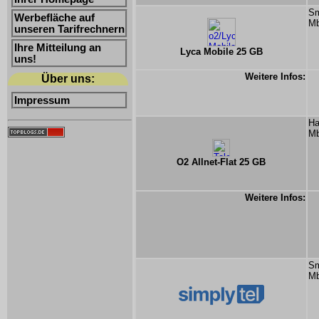
Sm
Werbefläche auf
Mb
unseren Tarifrechnern
Ihre Mitteilung an
Lyca Mobile 25 GB
uns!
Weitere Infos:
Über uns:
Impressum
Ha
Mb
O2 Allnet-Flat 25 GB
Weitere Infos:
Sm
Mb