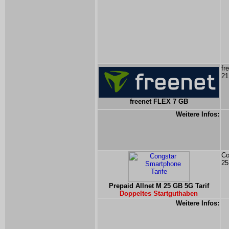
fr
21
freenet FLEX 7 GB
Weitere Infos:
Co
25
Prepaid Allnet M 25 GB 5G Tarif
Doppeltes Startguthaben
Weitere Infos: