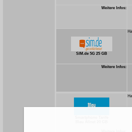
Weitere Infos:
Ha
SIM.de 5G 25 GB
Weitere Infos:
Ha
Smartphone Tarife
Blau Allnet 20 GB
Weitere Infos: