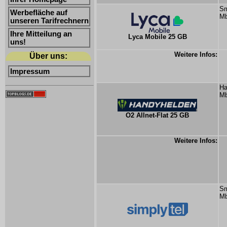
Sm
Werbefläche auf
Mb
unseren Tarifrechnern
Ihre Mitteilung an
Lyca Mobile 25 GB
uns!
Weitere Infos:
Über uns:
Impressum
Ha
Mb
O2 Allnet-Flat 25 GB
Weitere Infos:
Sm
Mb