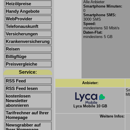
Alle Anbieter
Heizölpreise
Smartphone Minuten:
0
Handy Angebote
Smartphone SMS:
WebProvider
3000 SMS
Speed:
Telefonauskunft
mindestens 50 Mbit/s
Daten-Flat:
Versicherungen
mindestens 5 GB
Krankenversicherung
Reisen
Billigflüge
Preisvergleiche
Service:
RSS Feed
Anbieter:
RSS Feed lesen
Sm
Mb
kostenlosen
Newsletter
abonnieren
Lyca Mobile 10 GB
Tarifrechner auf Ihrer
Weitere Infos:
Homepage
Newsgrabber auf
Ihrer Homepage