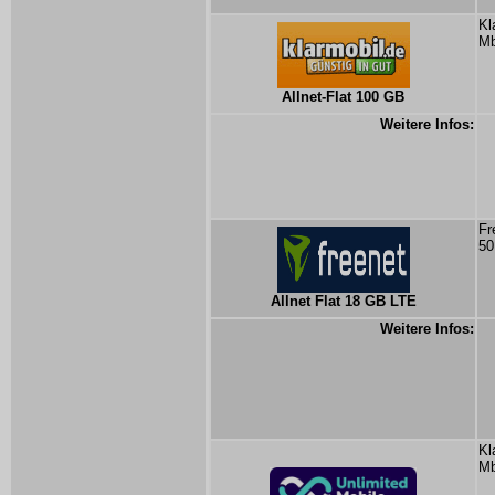
Kl
Mb
Allnet-Flat 100 GB
Weitere Infos:
Fr
50
Allnet Flat 18 GB LTE
Weitere Infos:
Kl
Mb