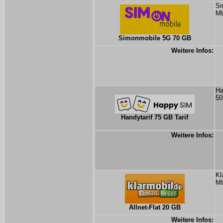
Sm
Mb
Simonmobile 5G 70 GB
Weitere Infos:
Ha
50
Handytarif 75 GB Tarif
Weitere Infos:
Kl
Mb
Allnet-Flat 20 GB
Weitere Infos: