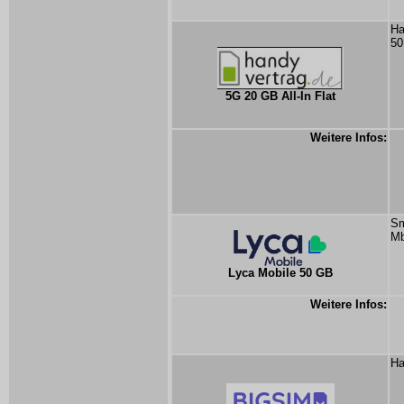
Ha
50
5G 20 GB All-In Flat
Weitere Infos:
Sm
Mb
Lyca Mobile 50 GB
Weitere Infos:
Ha