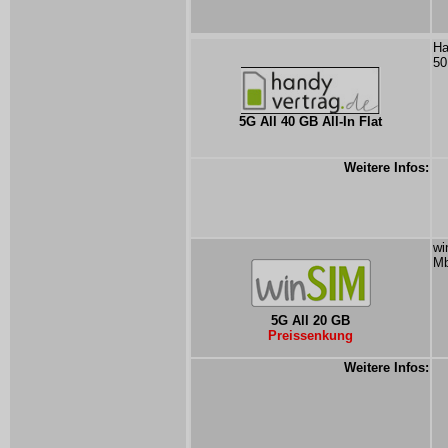
Ha
50
5G All 40 GB All-In Flat
Weitere Infos:
wi
Mb
5G All 20 GB
Preissenkung
Weitere Infos: