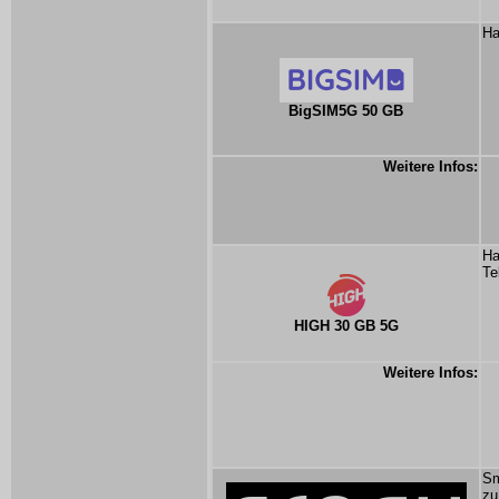
Ha
BigSIM5G 50 GB
Weitere Infos:
Ha
Te
HIGH 30 GB 5G
Weitere Infos:
Sm
zu