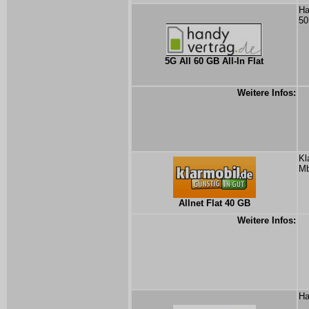
Ha
50
5G All 60 GB All-In Flat
Weitere Infos:
Kl
Mb
Allnet Flat 40 GB
Weitere Infos:
Ha