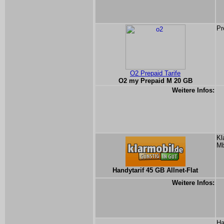
Pr
O2 Prepaid Tarife
O2 my Prepaid M 20 GB
Weitere Infos:
Kl
Mb
Handytarif 45 GB Allnet-Flat
Weitere Infos:
Ha