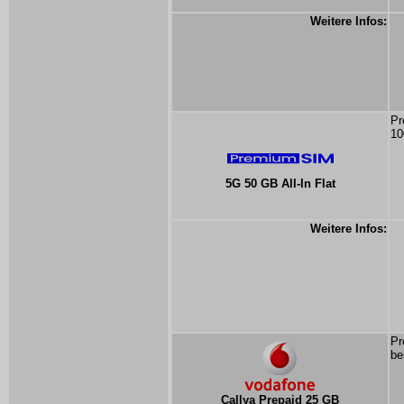
Weitere Infos:
Pr
10
5G 50 GB All-In Flat
Weitere Infos:
Pr
be
Callya Prepaid 25 GB