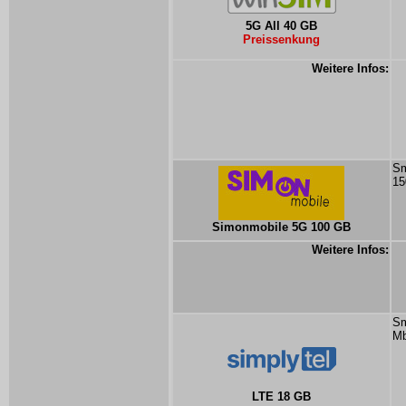
5G All 40 GB
Preissenkung
Weitere Infos:
Sm
15
Simonmobile 5G 100 GB
Weitere Infos:
Sm
Mb
LTE 18 GB