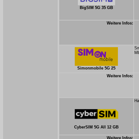
BigSIM 5G 35 GB
Weitere Infos:
Sm
Mb
Simonmobile 5G 25
Weitere Infos:
Ha
CyberSIM 5G All 12 GB
Weitere Infos: