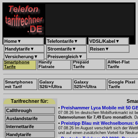
Home
▼
Telefontarife
▼
VDSL/Kabel
▼
Handytarife
▼
Stromtarife
▼
Reisen
▼
Versicherung
▼
Preisvergleich
▼
Smartphone
Handy
Prepaid
AllNet-Flat
Tarife
Flatrate
Tarife
Tarife
Smartphones
Galaxy
Galaxy
Google Pixel
mit Tarif
S26/+/Ultra
S25/+/Ultra
Tarife
Tarifrechner für:
Smar
•
Preishammer Lyca Mobile mit 50 GB f
Callthrough
07.08.26 Im deutschen Mobilfunkmarkt ist be
Datenvolumen für 7,49 Euro monatlich
. D
Auslandstarife
•
Preistipp Blau mit Wechselbonus: 60
Internettarife
07.08.26 Im August verschärft sich der Wet
und auf einen zusätzlichen Vorteil für Neuk
Handytarife