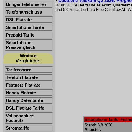
•
Deutsche Telekom Q2 2026: Prognose
Billiger telefonieren
07.08.26 Die
Deutsche Telekom Quartalsz
und 5,0 Milliarden Euro Free Cashflow AL. Au
Telefonanschluss
DSL Flatrate
Smartphone Tarife
Prepaid Tarife
Smartphone
Preisvergleich
Weitere
Vergleiche:
Tarifrechner
Telefon Flatrate
Festnetz Flatrate
Handy Flatrate
Handy Datentarife
DSL Flatrate Tarife
Vollanschluss
Smartphone Tarife -Freimi
Festnetz
Stand:
8.8.2026
Stromtarife
Anbieter: