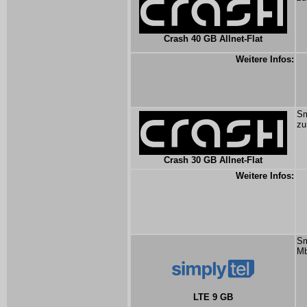
Crash 40 GB Allnet-Flat
Weitere Infos:
Sm
zu
Crash 30 GB Allnet-Flat
Weitere Infos:
Sm
Mb
LTE 9 GB