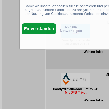
Damit wir unsere Webseiten für Sie optimieren und p
Zugriffe auf unsere Webseiten zu analysieren und Inf
der Nutzung von Cookies auf unseren Webseiten einv
Ha
Nur die
Einverstanden
Notwendigen
Smartphone Tarife
Blau Allnet 20 GB
Weitere Infos:
Sm
Mb
Handytarif allmobil Flat 35 GB
Mit DFB Trikot
Weitere Infos: