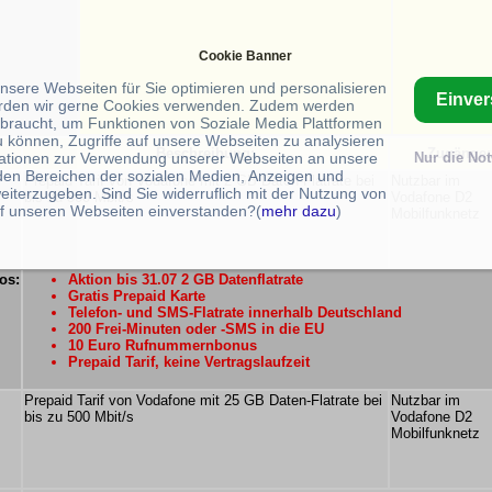
Cookie Banner
unsere Webseiten für Sie optimieren und personalisieren
Einve
rden wir gerne Cookies verwenden. Zudem werden
braucht, um Funktionen von Soziale Media Plattformen
u können, Zugriffe auf unsere Webseiten zu analysieren
Beschreibung:
Zugänge:
ationen zur Verwendung unserer Webseiten an unsere
Nur die No
 den Bereichen der sozialen Medien, Anzeigen und
Prepaid Tarif von Vodafone mit 2 GB Daten-Flatrate bei
Nutzbar im
eiterzugeben. Sind Sie widerruflich mit der Nutzung von
bis zu 500 Mbit/s
Vodafone D2
f unseren Webseiten einverstanden?(
mehr dazu
)
Mobilfunknetz
os:
Aktion bis 31.07 2 GB Datenflatrate
Gratis Prepaid Karte
Telefon- und SMS-Flatrate innerhalb Deutschland
200 Frei-Minuten oder -SMS in die EU
10 Euro Rufnummernbonus
Prepaid Tarif, keine Vertragslaufzeit
Prepaid Tarif von Vodafone mit 25 GB Daten-Flatrate bei
Nutzbar im
bis zu 500 Mbit/s
Vodafone D2
Mobilfunknetz