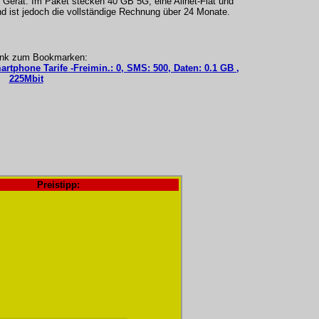
Gerät. Im Paket stecken 40 GB 5G, eine Allnet-Flat und
 ist jedoch die vollständige Rechnung über 24 Monate.
ink zum Bookmarken:
artphone Tarife -Freimin.: 0, SMS: 500, Daten: 0.1 GB ,
225Mbit
Preistipp: