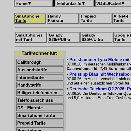
Home
▼
Telefontarife
▼
VDSL/Kabel
▼
Smartphone
Handy
Prepaid
AllNet-Fl
Tarife
Flatrate
Tarife
Tarife
Smartphones
Galaxy
Galaxy
Google 
mit Tarif
S26/+/Ultra
S25/+/Ultra
Tarife
Tarifrechner für:
•
Preishammer Lyca Mobile mit 50
Callthrough
07.08.26 Im deutschen Mobilfunkmarkt
Datenvolumen für 7,49 Euro monatl
Auslandstarife
•
Preistipp Blau mit Wechselbon
Internettarife
07.08.26 Im August verschärft sich d
und auf einen zusätzlichen Vorteil fü
Handytarife
•
Deutsche Telekom Q2 2026: Pro
Billiger telefonieren
07.08.26 Die
Deutsche Telekom Quar
und 5,0 Milliarden Euro Free Cashflow
Telefonanschluss
DSL Flatrate
Smartphone Tarife
Prepaid Tarife
Smartphone