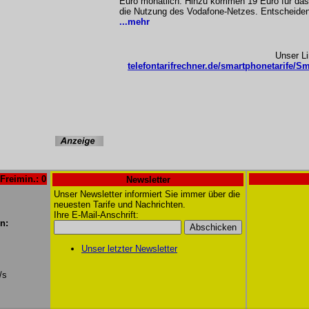
Euro monatlich. Hinzu kommen 19 Euro für das 
die Nutzung des Vodafone-Netzes. Entscheidend
...mehr
Unser L
telefontarifrechner.de/smartphonetarife/Sm
Freimin.: 0
Newsletter
Unser Newsletter informiert Sie immer über die
neuesten Tarife und Nachrichten.
Ihre E-Mail-Anschrift:
n:
Unser letzter Newsletter
/s