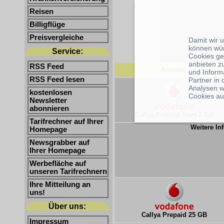
Reisen
Billigflüge
Preisvergleiche
Damit wir 
können wü
Service:
Cookies ge
anbieten z
RSS Feed
Anbieter:
und Inform
RSS Feed lesen
Partner in
Analysen w
kostenlosen
Cookies au
Newsletter
abonnieren
Callya Prepaid Start 2 GB
Tarifrechner auf Ihrer
Weitere Inf
Homepage
Newsgrabber auf
Ihrer Homepage
Werbefläche auf
unseren Tarifrechnern
Ihre Mitteilung an
uns!
Über uns:
Callya Prepaid 25 GB
Impressum