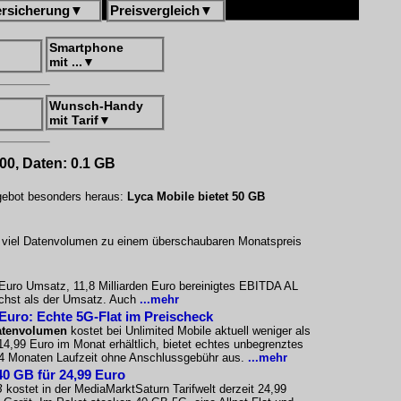
ersicherung
▼
Preisvergleich
▼
Smartphone
mit ...
▼
Wunsch-Handy
mit Tarif
▼
500, Daten: 0.1 GB
ngebot besonders heraus:
Lyca Mobile bietet 50 GB
uf viel Datenvolumen zu einem überschaubaren Monatspreis
n Euro Umsatz, 11,8 Milliarden Euro bereinigtes EBITDA AL
wächst als der Umsatz. Auch
...mehr
 Euro: Echte 5G-Flat im Preischeck
atenvolumen
kostet bei Unlimited Mobile aktuell weniger als
 14,99 Euro im Monat erhältlich, bietet echtes unbegrenztes
24 Monaten Laufzeit ohne Anschlussgebühr aus.
...mehr
40 GB für 24,99 Euro
B
kostet in der MediaMarktSaturn Tarifwelt derzeit 24,99