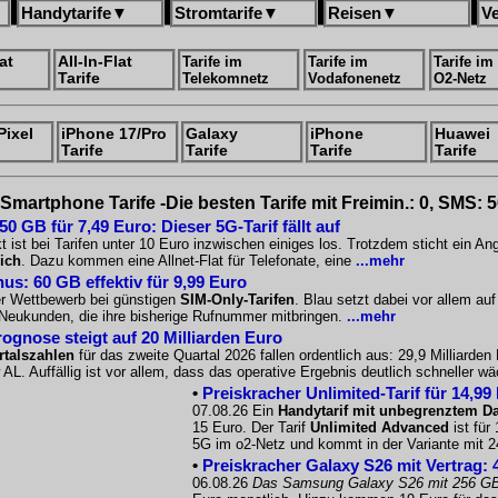
Handytarife
▼
Stromtarife
▼
Reisen
▼
V
at
All-In-Flat
Tarife im
Tarife im
Tarife im
Tarife
Telekomnetz
Vodafonenetz
O2-Netz
Pixel
iPhone 17/Pro
Galaxy
iPhone
Huawei
Tarife
Tarife
Tarife
Tarife
Smartphone Tarife -Die besten Tarife mit Freimin.: 0, SMS: 
 GB für 7,49 Euro: Dieser 5G-Tarif fällt auf
 ist bei Tarifen unter 10 Euro inzwischen einiges los. Trotzdem sticht ein A
ich
. Dazu kommen eine Allnet-Flat für Telefonate, eine
...mehr
us: 60 GB effektiv für 9,99 Euro
er Wettbewerb bei günstigen
SIM-Only-Tarifen
. Blau setzt dabei vor allem a
r Neukunden, die ihre bisherige Rufnummer mitbringen.
...mehr
gnose steigt auf 20 Milliarden Euro
talszahlen
für das zweite Quartal 2026 fallen ordentlich aus: 29,9 Milliarde
 AL. Auffällig ist vor allem, dass das operative Ergebnis deutlich schneller 
•
Preiskracher Unlimited-Tarif für 14,99
07.08.26 Ein
Handytarif mit unbegrenztem D
15 Euro. Der Tarif
Unlimited Advanced
ist für
5G im o2-Netz und kommt in der Variante mit 
•
Preiskracher Galaxy S26 mit Vertrag: 
06.08.26
Das Samsung Galaxy S26 mit 256 G