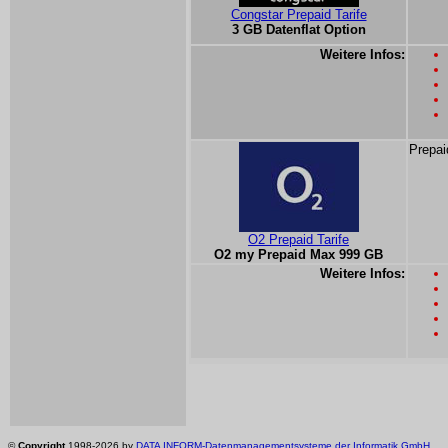
Congstar Prepaid Tarife
3 GB Datenflat Option
Weitere Infos:
Prepai
O2 Prepaid Tarife
O2 my Prepaid Max 999 GB
Weitere Infos:
©
Copyright
1998-2026 by
DATA INFORM-Datenmanagementsysteme der Informatik GmbH