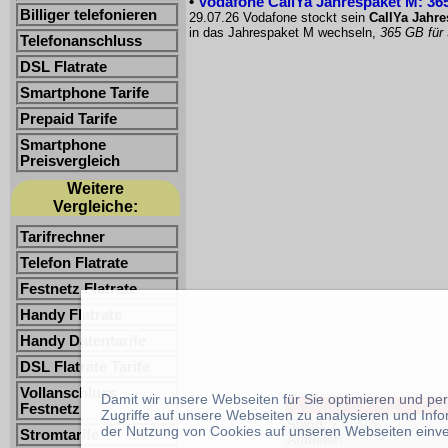
•
Vodafone CallYa Jahrespaket M: 365
Billiger telefonieren
29.07.26 Vodafone stockt sein
CallYa Jahr
in das Jahrespaket M wechseln,
365 GB für
Telefonanschluss
DSL Flatrate
Smartphone Tarife
Prepaid Tarife
Smartphone
Preisvergleich
Weitere
Vergleiche:
Tarifrechner
Telefon Flatrate
Festnetz Flatrate
Handy Flatrate
Handy Datentarife
DSL Flatrate Tarife
Vollanschluss
Damit wir unsere Webseiten für Sie optimieren und p
Smartphone Tarife -Freimi
Festnetz
Zugriffe auf unsere Webseiten zu analysieren und Inf
Stand:
7.8.2026
der Nutzung von Cookies auf unseren Webseiten einv
Stromtarife
Anbieter: