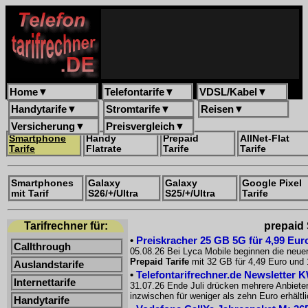
Home
▼
Telefontarife
▼
VDSL/Kabel
▼
Handytarife
▼
Stromtarife
▼
Reisen
▼
Versicherung
▼
Preisvergleich
▼
Smartphone
Handy
Prepaid
AllNet-Flat
Tarife
Flatrate
Tarife
Tarife
Smartphones
Galaxy
Galaxy
Google Pixel
mit Tarif
S26/+/Ultra
S25/+/Ultra
Tarife
Tarifrechner für:
prepaid 
•
Preiskracher 25 GB 5G für 4,99 Euro
Callthrough
05.08.26 Bei Lyca Mobile beginnen die neue
Prepaid Tarife
mit 32 GB für 4,49 Euro und 
Auslandstarife
•
Telefontarifrechner.de Newsletter 
Internettarife
31.07.26 Ende Juli drücken mehrere Anbiete
inzwischen für weniger als zehn Euro erhältl
Handytarife