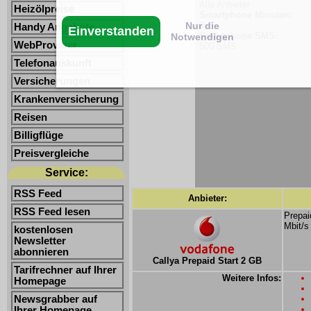
Alle Anbieter
Heizölpreise
Smartphone Minuten:
Nur die
0
Handy Angebote
Einverstanden
Smartphone SMS:
Notwendigen
WebProvider
500 SMS
Telefonauskunft
Versicherungen
Krankenversicherung
Reisen
Billigflüge
Preisvergleiche
Service:
RSS Feed
Anbieter:
RSS Feed lesen
Prepai
Mbit/s
kostenlosen
Newsletter
abonnieren
Callya Prepaid Start 2 GB
Tarifrechner auf Ihrer
Weitere Infos:
Homepage
Newsgrabber auf
Ihrer Homepage