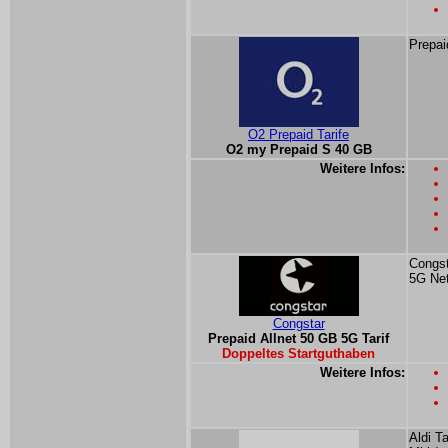
Prepai
O2 Prepaid Tarife
O2 my Prepaid S 40 GB
Weitere Infos:
Congst
5G Ne
Congstar
Prepaid Allnet 50 GB 5G Tarif
Doppeltes Startguthaben
Weitere Infos:
Aldi T