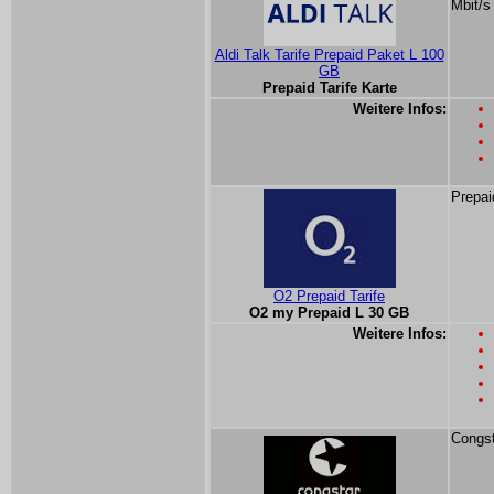
Mbit/s
Aldi Talk Tarife Prepaid Paket L 100
GB
Prepaid Tarife Karte
Weitere Infos:
Prepai
O2 Prepaid Tarife
O2 my Prepaid L 30 GB
Weitere Infos:
Congst