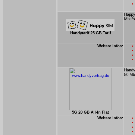
Happy
Mbit/s
Handytarif 25 GB Tarif
Weitere Infos:
Handyv
50 Mbi
5G 20 GB All-In Flat
Weitere Infos: