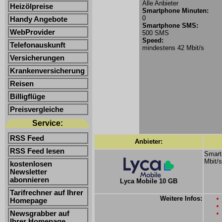
Alle Anbieter
Heizölpreise
Smartphone Minuten:
0
Handy Angebote
Smartphone SMS:
WebProvider
500 SMS
Speed:
Telefonauskunft
mindestens 42 Mbit/s
Versicherungen
Krankenversicherung
Reisen
Billigflüge
Preisvergleiche
Service:
RSS Feed
Anbieter:
RSS Feed lesen
Smartp
Mbit/s
kostenlosen
Newsletter
abonnieren
Lyca Mobile 10 GB
Tarifrechner auf Ihrer
Weitere Infos:
Homepage
Newsgrabber auf
Ihrer Homepage