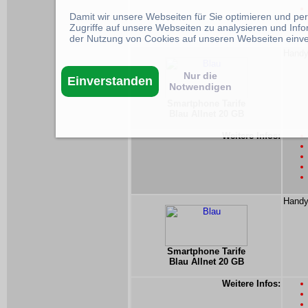
Damit wir unsere Webseiten für Sie optimieren und p
Zugriffe auf unsere Webseiten zu analysieren und Inf
der Nutzung von Cookies auf unseren Webseiten einv
Handyt
Nur die
Einverstanden
Notwendigen
Smartphone Tarife
Blau Allnet 20 GB
Weitere Infos:
Handyt
Smartphone Tarife
Blau Allnet 20 GB
Weitere Infos: