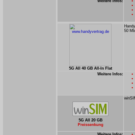
Weitere Infos:
Handyv
50 Mbi
5G All 40 GB All-In Flat
Weitere Infos:
winSI
5G All 20 GB
Preissenkung
Weitere Infos: