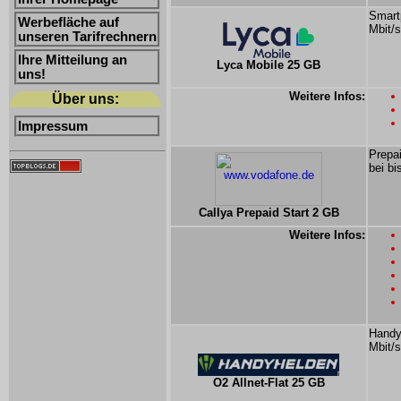
Smartp
Werbefläche auf
Mbit/s
unseren Tarifrechnern
Ihre Mitteilung an
Lyca Mobile 25 GB
uns!
Weitere Infos:
Über uns:
Impressum
Prepai
bei bi
Callya Prepaid Start 2 GB
Weitere Infos:
Handyh
Mbit/s
O2 Allnet-Flat 25 GB