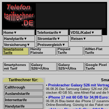
Home
▼
Telefontarife
▼
VDSL/Kabel
▼
Handytarife
▼
Stromtarife
▼
Reisen
▼
Versicherung
▼
Preisvergleich
▼
Smartphone
Handy
Prepaid
AllNet-Flat
Tarife
Flatrate
Tarife
Tarife
Smartphones
Galaxy
Galaxy
Google Pixel
mit Tarif
S26/+/Ultra
S25/+/Ultra
Tarife
Tarifrechner für:
Smar
•
Preiskracher Galaxy S26 mit Vertrag
Callthrough
06.08.26
Das Samsung Galaxy S26 mit 256
stecken 40 GB 5G, eine Allnet-Flat und die
Auslandstarife
•
iPhone 17 mit 60 GB für 34,99 Euro
Internettarife
06.08.26 Blau bietet das iPhone 17 zusammen
Online-Bestellung. Günstig ist das Paket 
Handytarife