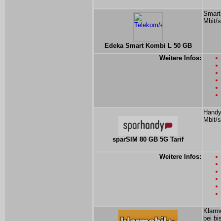
Smart
Mbit/s
Edeka Smart Kombi L 50 GB
Weitere Infos:
Handyt
Mbit/s
sparSIM 80 GB 5G Tarif
Weitere Infos:
Klarmo
bei bi