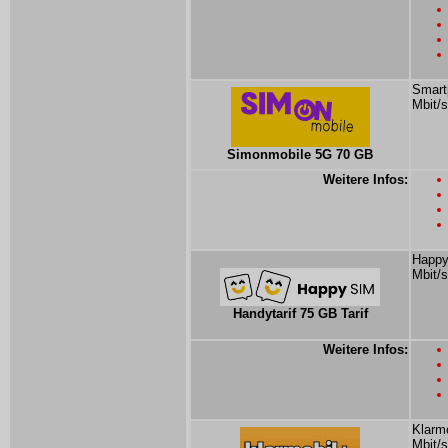
Smart
Mbit/s
Simonmobile 5G 70 GB
Weitere Infos:
Happy
Mbit/s
Handytarif 75 GB Tarif
Weitere Infos:
Klarmo
Mbit/s