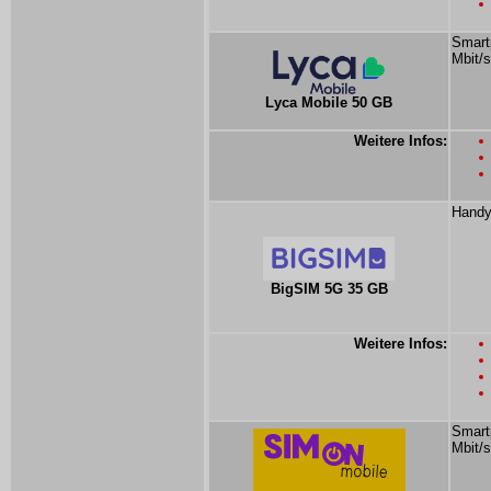
Smartp
Mbit/s
Lyca Mobile 50 GB
Weitere Infos:
Handy
BigSIM 5G 35 GB
Weitere Infos:
Smart
Mbit/s