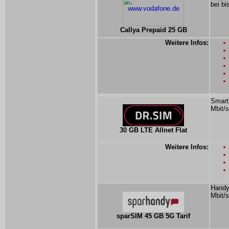
bei bi
Callya Prepaid 25 GB
Weitere Infos:
Smartp
Mbit/s
30 GB LTE Allnet Flat
Weitere Infos:
Handyt
Mbit/s
sparSIM 45 GB 5G Tarif