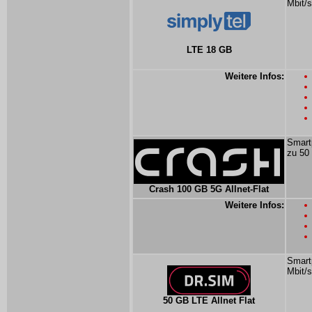
Mbit/s
LTE 18 GB
Weitere Infos:
Smartp
zu 50 
Crash 100 GB 5G Allnet-Flat
Weitere Infos:
Smartp
Mbit/s
50 GB LTE Allnet Flat