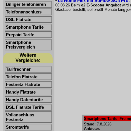
•
o2 Home Flex mit SoFlow SO4 Pro: 
Billiger telefonieren
06.08.26 Beim
o2 E-Scooter Angebot
wird 
Glasfaser bestellt, soll zwölf Monate lang 
Telefonanschluss
DSL Flatrate
Smartphone Tarife
Prepaid Tarife
Smartphone
Preisvergleich
Weitere
Vergleiche:
Tarifrechner
Telefon Flatrate
Festnetz Flatrate
Handy Flatrate
Handy Datentarife
DSL Flatrate Tarife
Vollanschluss
Smartphone Tarife -Freimi
Festnetz
Stand:
7.8.2026
Stromtarife
Anbieter: