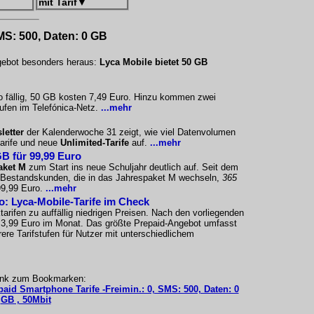
mit Tarif
▼
SMS: 500, Daten: 0 GB
ngebot besonders heraus:
Lyca Mobile bietet 50 GB
o fällig, 50 GB kosten 7,49 Euro. Hinzu kommen zwei
ufen im Telefónica-Netz.
...mehr
letter
der Kalenderwoche 31 zeigt, wie viel Datenvolumen
tarife und neue
Unlimited-Tarife
auf.
...mehr
B für 99,99 Euro
aket M
zum Start ins neue Schuljahr deutlich auf. Seit dem
a-Bestandskunden, die in das Jahrespaket M wechseln,
365
 99,99 Euro.
...mehr
ro: Lyca-Mobile-Tarife im Check
arifen zu auffällig niedrigen Preisen. Nach den vorliegenden
i 3,99 Euro im Monat. Das größte Prepaid-Angebot umfasst
re Tarifstufen für Nutzer mit unterschiedlichem
ink zum Bookmarken:
paid Smartphone Tarife -Freimin.: 0, SMS: 500, Daten: 0
GB , 50Mbit