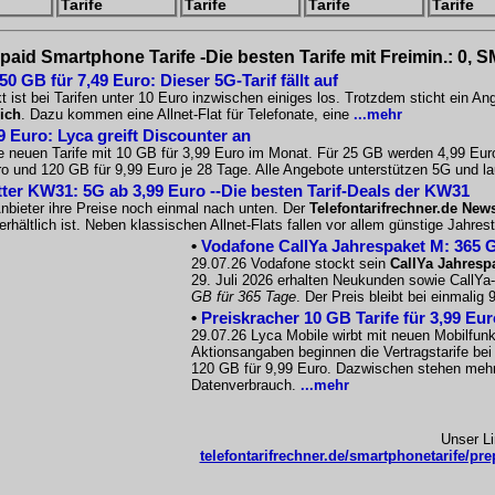
Tarife
Tarife
Tarife
Tarife
paid Smartphone Tarife -Die besten Tarife mit Freimin.: 0, 
 GB für 7,49 Euro: Dieser 5G-Tarif fällt auf
 ist bei Tarifen unter 10 Euro inzwischen einiges los. Trotzdem sticht ein A
ich
. Dazu kommen eine Allnet-Flat für Telefonate, eine
...mehr
9 Euro: Lyca greift Discounter an
e neuen Tarife mit 10 GB für 3,99 Euro im Monat. Für 25 GB werden 4,99 Eur
o und 120 GB für 9,99 Euro je 28 Tage. Alle Angebote unterstützen 5G und la
tter KW31: 5G ab 3,99 Euro --Die besten Tarif-Deals der KW31
nbieter ihre Preise noch einmal nach unten. Der
Telefontarifrechner.de News
rhältlich ist. Neben klassischen Allnet-Flats fallen vor allem günstige Jahres
•
Vodafone CallYa Jahrespaket M: 365 G
29.07.26 Vodafone stockt sein
CallYa Jahresp
29. Juli 2026 erhalten Neukunden sowie CallY
GB für 365 Tage
. Der Preis bleibt bei einmalig
•
Preiskracher 10 GB Tarife für 3,99 Eu
29.07.26 Lyca Mobile wirbt mit neuen Mobilfunkt
Aktionsangaben beginnen die Vertragstarife be
120 GB für 9,99 Euro. Dazwischen stehen mehre
Datenverbrauch.
...mehr
Unser L
telefontarifrechner.de/smartphonetarife/pre