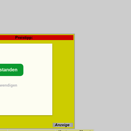
Preistipp:
rstanden
twendigen