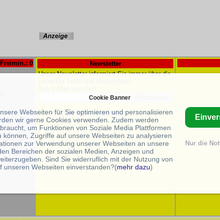
Freimin.: 0
Newsletter
Unser Newsletter informiert Sie immer über die
neuesten Tarife und Nachrichten.
Ihre E-Mail-Anschrift:
n:
Cookie Banner
unsere Webseiten für Sie optimieren und personalisieren
Unser letzter Newsletter
Einve
rden wir gerne Cookies verwenden. Zudem werden
braucht, um Funktionen von Soziale Media Plattformen
s
u können, Zugriffe auf unsere Webseiten zu analysieren
ationen zur Verwendung unserer Webseiten an unsere
Nur die No
 den Bereichen der sozialen Medien, Anzeigen und
eiterzugeben. Sind Sie widerruflich mit der Nutzung von
f unseren Webseiten einverstanden?(
mehr dazu
)