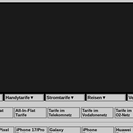
Handytarife
▼
Stromtarife
▼
Reisen
▼
V
at
All-In-Flat
Tarife im
Tarife im
Tarife im
Tarife
Telekomnetz
Vodafonenetz
O2-Netz
Pixel
iPhone 17/Pro
Galaxy
iPhone
Huawei