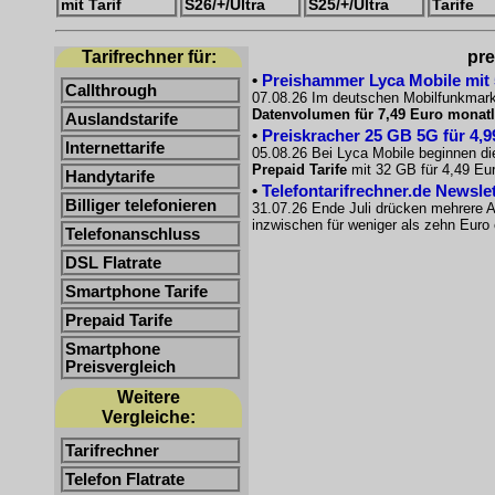
mit Tarif
S26/+/Ultra
S25/+/Ultra
Tarife
Tarifrechner für:
pre
•
Preishammer Lyca Mobile mit 50
Callthrough
07.08.26 Im deutschen Mobilfunkmarkt
Datenvolumen für 7,49 Euro monatl
Auslandstarife
•
Preiskracher 25 GB 5G für 4,9
Internettarife
05.08.26 Bei Lyca Mobile beginnen di
Prepaid Tarife
mit 32 GB für 4,49 Eur
Handytarife
•
Telefontarifrechner.de Newsle
Billiger telefonieren
31.07.26 Ende Juli drücken mehrere A
inzwischen für weniger als zehn Euro e
Telefonanschluss
DSL Flatrate
Smartphone Tarife
Prepaid Tarife
Smartphone
Preisvergleich
Weitere
Vergleiche:
Tarifrechner
Telefon Flatrate