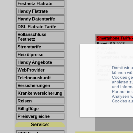
Festnetz Flatrate
Handy Flatrate
Handy Datentarife
DSL Flatrate Tarife
Vollanschluss
Smartphone Tarife -
Festnetz
Stand:
8.8.2026
Stromtarife
Anbieter:
Alle Anbieter
Heizölpreise
Smartphone Minute
0
Handy Angebote
Smartphone SMS:
Damit wir 
WebProvider
500 SMS
können wü
Speed:
Cookies ge
Telefonauskunft
mindestens 50 Mbit/
anbieten z
Versicherungen
und Inform
Partner in
Krankenversicherung
Analysen w
Reisen
Cookies au
Billigflüge
Preisvergleiche
Service: