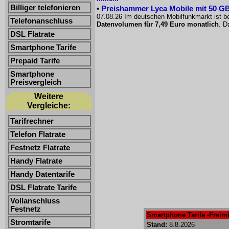
Billiger telefonieren
•
Preishammer Lyca Mobile mit 50 GB f
07.08.26 Im deutschen Mobilfunkmarkt ist be
Telefonanschluss
Datenvolumen für 7,49 Euro monatlich
. D
DSL Flatrate
Smartphone Tarife
Prepaid Tarife
Smartphone
Preisvergleich
Weitere
Vergleiche:
Tarifrechner
Telefon Flatrate
Festnetz Flatrate
Handy Flatrate
Handy Datentarife
DSL Flatrate Tarife
Vollanschluss
Festnetz
Smartphone Tarife -Freimi
Stromtarife
Stand:
8.8.2026