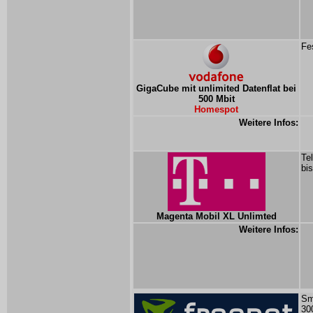
Fe
GigaCube mit unlimited Datenflat bei
500 Mbit
Homespot
Weitere Infos:
Te
bi
Magenta Mobil XL Unlimted
Weitere Infos:
Sm
30