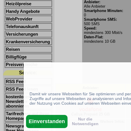
Anbieter:
Heizölpreise
Alle Anbieter
Smartphone Minuten:
Handy Angebote
0
WebProvider
Smartphone SMS:
500 SMS
Telefonauskunft
Speed:
mindestens 300 Mbit/s
Versicherungen
Daten-Flat:
mindestens 10 GB
Krankenversicherung
Reisen
Billigflüge
Preisvergleiche
Service:
RSS Feed
Anbieter:
RSS Feed lesen
Damit wir unsere Webseiten für Sie optimieren und p
Pr
kostenlosen
Zugriffe auf unsere Webseiten zu analysieren und Inf
bi
Newsletter
der Nutzung von Cookies auf unseren Webseiten einv
abonnieren
Tarifrechner auf Ihrer
Callya Prepaid 25 GB
Homepage
Nur die
Einverstanden
Weitere Infos:
Notwendigen
Newsgrabber auf
Ihrer Homepage