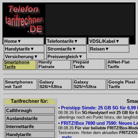
Home
▼
Telefontarife
▼
VDSL/Kabel
▼
Handytarife
▼
Stromtarife
▼
Reisen
▼
Versicherung
▼
Preisvergleich
▼
Smartphone
Handy
Prepaid
AllNet-Flat
Tarife
Flatrate
Tarife
Tarife
Smartphones
Galaxy
Galaxy
Google Pixel
mit Tarif
S26/+/Ultra
S25/+/Ultra
Tarife
Tarifrechner für:
Smar
•
Preistipp Simde: 25 GB 5G für 6,99
Callthrough
08.08.26 Ein
5G-Handytarif mit 25 GB für 
allerdings noch ein Punkt hinzu, der langfri
Auslandstarife
•
FRITZ!Box 7690 und 7590: Neues La
Internettarife
08.08.26
Für vier beliebte FRITZ!Box-Mode
Testversion. Hinter dem aktuellen
FRITZ!OS
Handytarife
...mehr