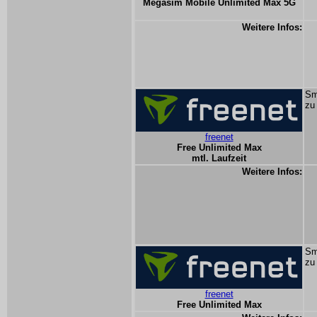
Megasim Mobile Unlimited Max 5G
Weitere Infos:
Sm
zu
freenet
Free Unlimited Max
mtl. Laufzeit
Weitere Infos:
Sm
zu
freenet
Free Unlimited Max