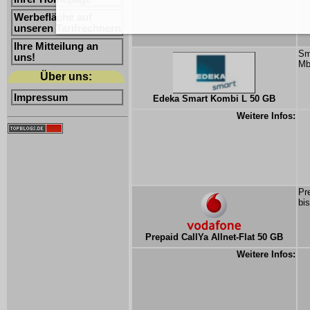
Werbefläche auf
unseren Tarifrechnern
Ihre Mitteilung an
Sm
uns!
Mb
Über uns:
Impressum
Edeka Smart Kombi L 50 GB
Weitere Infos:
Pr
bi
Prepaid CallYa Allnet-Flat 50 GB
Weitere Infos: