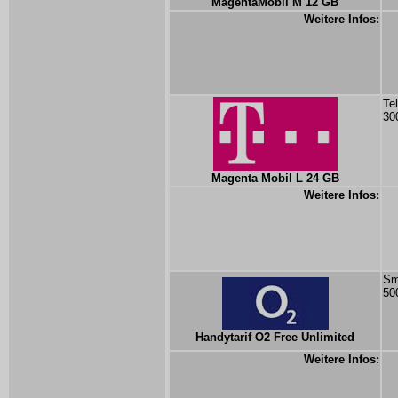
MagentaMobil M 12 GB
Weitere Infos:
Te
30
Magenta Mobil L 24 GB
Weitere Infos:
Sm
50
Handytarif O2 Free Unlimited
Weitere Infos: