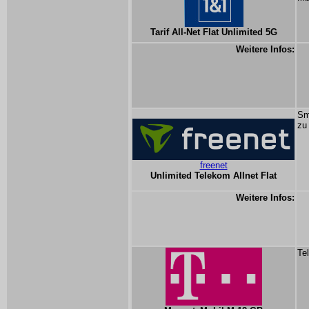
Tarif All-Net Flat Unlimited 5G
Weitere Infos:
Sm
zu
freenet
Unlimited Telekom Allnet Flat
Weitere Infos:
Te