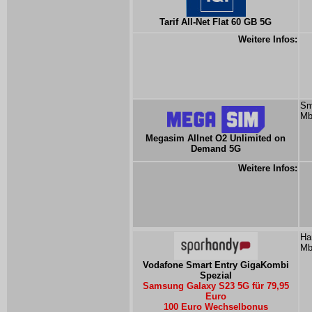
Tarif All-Net Flat 60 GB 5G
Weitere Infos:
Sm
Mb
Megasim Allnet O2 Unlimited on
Demand 5G
Weitere Infos:
Ha
Mb
Vodafone Smart Entry GigaKombi
Spezial
Samsung Galaxy S23 5G für 79,95
Euro
100 Euro Wechselbonus