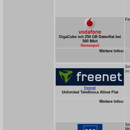
Fe
GigaCube mit 250 GB Datenflat bei
500 Mbit
Homespot
Weitere Infos:
Sm
zu
freenet
Unlimited Telefónica Allnet Flat
Weitere Infos:
Sm
Mb