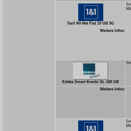
Sm
Mb
Tarif All-Net Flat 10 GB 5G
Weitere Infos:
Sm
Edeka Smart Kombi XL 100 GB
Weitere Infos:
Sm
Mb