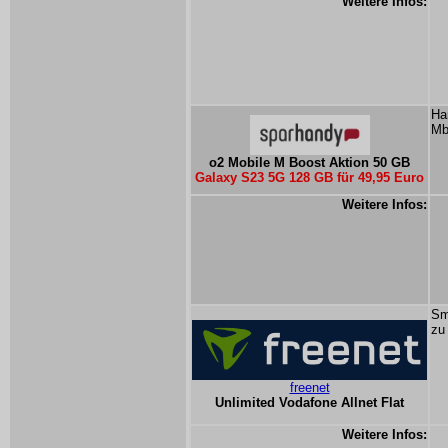
Weitere Infos:
Ha
Mb
o2 Mobile M Boost Aktion 50 GB
Galaxy S23 5G 128 GB für 49,95 Euro
Weitere Infos:
Sm
zu
freenet
Unlimited Vodafone Allnet Flat
Weitere Infos: