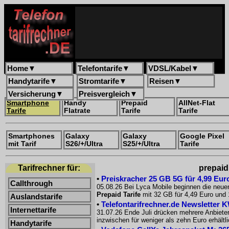
Home
▼
Telefontarife
▼
VDSL/Kabel
▼
Handytarife
▼
Stromtarife
▼
Reisen
▼
Versicherung
▼
Preisvergleich
▼
Smartphone
Handy
Prepaid
AllNet-Flat
Tarife
Flatrate
Tarife
Tarife
Smartphones
Galaxy
Galaxy
Google Pixel
mit Tarif
S26/+/Ultra
S25/+/Ultra
Tarife
Tarifrechner für:
prepaid
•
Preiskracher 25 GB 5G für 4,99 Euro
Callthrough
05.08.26 Bei Lyca Mobile beginnen die neue
Prepaid Tarife
mit 32 GB für 4,49 Euro und 
Auslandstarife
•
Telefontarifrechner.de Newsletter 
Internettarife
31.07.26 Ende Juli drücken mehrere Anbiete
inzwischen für weniger als zehn Euro erhältl
Handytarife