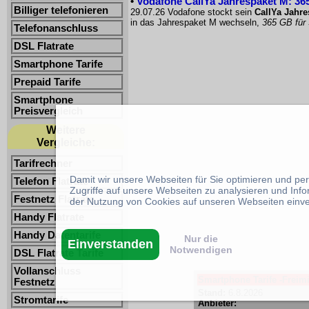
•
Vodafone CallYa Jahrespaket M: 365
Billiger telefonieren
29.07.26 Vodafone stockt sein
CallYa Jahr
in das Jahrespaket M wechseln,
365 GB für
Telefonanschluss
DSL Flatrate
Smartphone Tarife
Prepaid Tarife
Smartphone
Preisvergleich
Weitere
Vergleiche:
Tarifrechner
Damit wir unsere Webseiten für Sie optimieren und p
Telefon Flatrate
Zugriffe auf unsere Webseiten zu analysieren und Inf
Festnetz Flatrate
der Nutzung von Cookies auf unseren Webseiten einv
Handy Flatrate
Handy Datentarife
Nur die
Einverstanden
Notwendigen
DSL Flatrate Tarife
Vollanschluss
Smartphone Tarife -Freimi
Festnetz
Stand:
6.8.2026
Stromtarife
Anbieter: