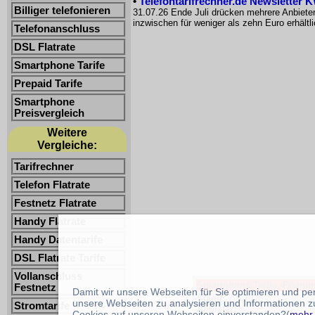
•
Telefontarifrechner.de Newsletter 
Billiger telefonieren
31.07.26 Ende Juli drücken mehrere Anbiete
inzwischen für weniger als zehn Euro erhältl
Telefonanschluss
DSL Flatrate
Smartphone Tarife
Prepaid Tarife
Smartphone
Preisvergleich
Weitere
Vergleiche:
Tarifrechner
Telefon Flatrate
Festnetz Flatrate
Handy Flatrate
Handy Datentarife
DSL Flatrate Tarife
Vollanschluss
Smartphone Tarife -Freimin
Festnetz
Damit wir unsere Webseiten für Sie optimieren und p
Stand:
7.8.2026
unsere Webseiten zu analysieren und Informationen z
Stromtarife
Anbieter:
Cookies auf unseren Webseiten einverstanden?(
mehr