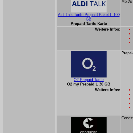
Mbit/s
Aldi Talk Tarife Prepaid Paket L 100
GB
Prepaid Tarife Karte
Weitere Infos:
Prepai
O2 Prepaid Tarife
O2 my Prepaid L 30 GB
Weitere Infos:
Congst