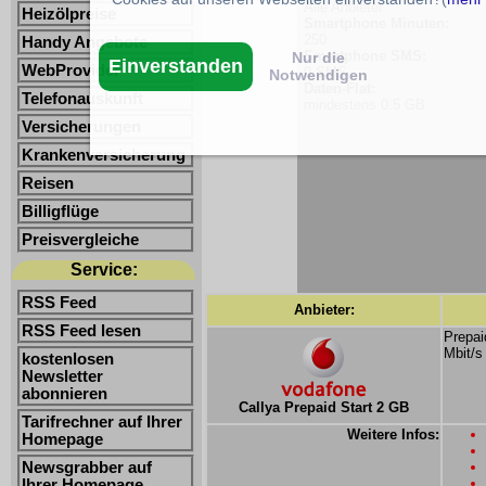
Alle Anbieter
Heizölpreise
Smartphone Minuten:
250
Handy Angebote
Smartphone SMS:
Nur die
Einverstanden
WebProvider
0 SMS
Notwendigen
Daten-Flat:
Telefonauskunft
mindestens 0.5 GB
Versicherungen
Krankenversicherung
Reisen
Billigflüge
Preisvergleiche
Service:
RSS Feed
Anbieter:
RSS Feed lesen
Prepai
Mbit/s
kostenlosen
Newsletter
abonnieren
Callya Prepaid Start 2 GB
Tarifrechner auf Ihrer
Weitere Infos:
Homepage
Newsgrabber auf
Ihrer Homepage