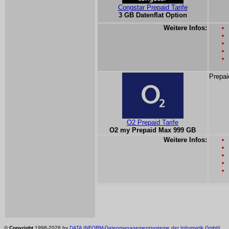
Congstar Prepaid Tarife
3 GB Datenflat Option
Weitere Infos:
Prepai
O2 Prepaid Tarife
O2 my Prepaid Max 999 GB
Weitere Infos:
©
Copyright
1998-2026 by
DATA INFORM-Datenmanagementsysteme der Informatik GmbH