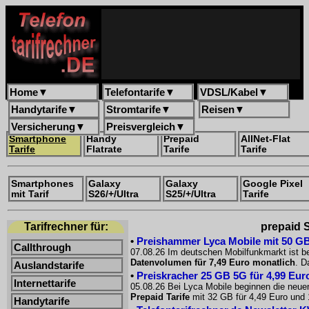
Home
▼
Telefontarife
▼
VDSL/Kabel
▼
Handytarife
▼
Stromtarife
▼
Reisen
▼
Versicherung
▼
Preisvergleich
▼
Smartphone
Handy
Prepaid
AllNet-Flat
Tarife
Flatrate
Tarife
Tarife
Smartphones
Galaxy
Galaxy
Google Pixel
mit Tarif
S26/+/Ultra
S25/+/Ultra
Tarife
Tarifrechner für:
prepaid S
•
Preishammer Lyca Mobile mit 50 GB f
Callthrough
07.08.26 Im deutschen Mobilfunkmarkt ist be
Datenvolumen für 7,49 Euro monatlich
. D
Auslandstarife
•
Preiskracher 25 GB 5G für 4,99 Euro
Internettarife
05.08.26 Bei Lyca Mobile beginnen die neue
Prepaid Tarife
mit 32 GB für 4,49 Euro und 
Handytarife