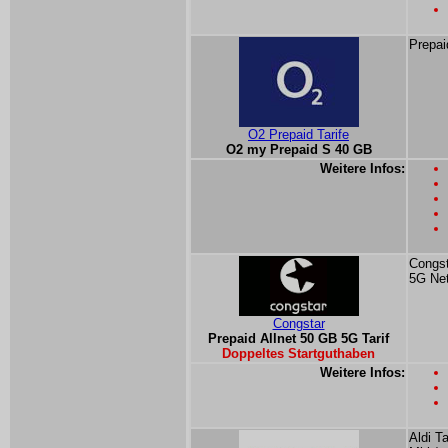
Prepai
O2 Prepaid Tarife
O2 my Prepaid S 40 GB
Weitere Infos:
Congst
5G Ne
Congstar
Prepaid Allnet 50 GB 5G Tarif
Doppeltes Startguthaben
Weitere Infos:
Aldi T