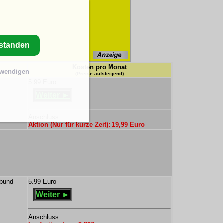
rstanden
Kosten pro Monat
twendigen
(Preise aufsteigend)
z
5.99 Euro
Weiter ►
Anschluss:
Aktion (Nur für kurze Zeit): 19,99 Euro
rbund
5.99 Euro
Weiter ►
Anschluss: