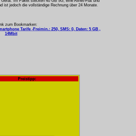
Gerät. Im Paket stecken 40 GB 5G, eine Allnet-Flat und
 ist jedoch die vollständige Rechnung über 24 Monate.
ink zum Bookmarken:
martphone Tarife -Freimin.: 250, SMS: 0, Daten: 5 GB ,
14Mbit
Preistipp: