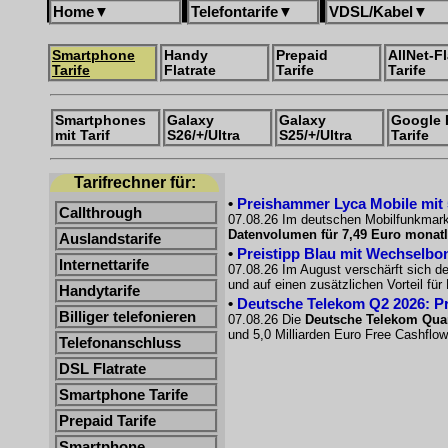
Home
▼
Telefontarife
▼
VDSL/Kabel
▼
Smartphone
Handy
Prepaid
AllNet-Fl
Tarife
Flatrate
Tarife
Tarife
Smartphones
Galaxy
Galaxy
Google 
mit Tarif
S26/+/Ultra
S25/+/Ultra
Tarife
Tarifrechner für:
•
Preishammer Lyca Mobile mit 50
Callthrough
07.08.26 Im deutschen Mobilfunkmarkt
Datenvolumen für 7,49 Euro monatl
Auslandstarife
•
Preistipp Blau mit Wechselbon
Internettarife
07.08.26 Im August verschärft sich d
und auf einen zusätzlichen Vorteil fü
Handytarife
•
Deutsche Telekom Q2 2026: Pro
Billiger telefonieren
07.08.26 Die
Deutsche Telekom Quar
und 5,0 Milliarden Euro Free Cashflow
Telefonanschluss
DSL Flatrate
Smartphone Tarife
Prepaid Tarife
Smartphone