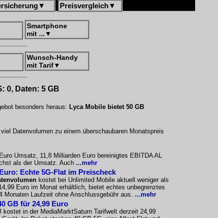
ersicherung
▼
Preisvergleich
▼
Smartphone
mit ...
▼
Wunsch-Handy
mit Tarif
▼
S: 0, Daten: 5 GB
ngebot besonders heraus:
Lyca Mobile bietet 50 GB
uf viel Datenvolumen zu einem überschaubaren Monatspreis
n Euro Umsatz, 11,8 Milliarden Euro bereinigtes EBITDA AL
wächst als der Umsatz. Auch
...mehr
 Euro: Echte 5G-Flat im Preischeck
atenvolumen
kostet bei Unlimited Mobile aktuell weniger als
 14,99 Euro im Monat erhältlich, bietet echtes unbegrenztes
24 Monaten Laufzeit ohne Anschlussgebühr aus.
...mehr
40 GB für 24,99 Euro
B
kostet in der MediaMarktSaturn Tarifwelt derzeit 24,99