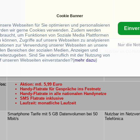
Cookie Banner
unsere Webseiten für Sie optimieren und personalisieren
Einve
rden wir gerne Cookies verwenden. Zudem werden
braucht, um Funktionen von Soziale Media Plattformen
u können, Zugriffe auf unsere Webseiten zu analysieren
Beschreibung:
Zugänge:
ationen zur Verwendung unserer Webseiten an unsere
Nur die No
 den Bereichen der sozialen Medien, Anzeigen und
Handyhelden Tarife mit 25 GB Daten-Flatrate bei 50
Nutzbar im O2-Net
eiterzugeben. Sind Sie widerruflich mit der Nutzung von
Mbit/s
f unseren Webseiten einverstanden?(
mehr dazu
)
fos:
Aktion: mtl. 5,99 Euro
Handy-Flatrate für Gespräche ins Festnetz
Handy-Flatrate in alle nationalen Handynetze
SMS Flatrate inklusive
Laufzeit: monatliche Laufzeit
Smartphone Tarife mit 5 GB Datenvolumen bei 50
Nutzbar im Netzve
Mbit/s
Telefónica