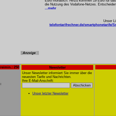
Euro monatlich. Hinzu kommen 19 Euro für das 
die Nutzung des Vodafone-Netzes. Entscheidend
...mehr
Unser L
telefontarifrechner.de/smartphonetarife/S
reimin.: 250
Newsletter
Unser Newsletter informiert Sie immer über die
neuesten Tarife und Nachrichten.
Ihre E-Mail-Anschrift:
:
Unser letzter Newsletter