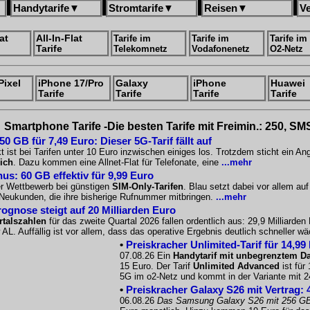
Handytarife
▼
Stromtarife
▼
Reisen
▼
V
at
All-In-Flat
Tarife im
Tarife im
Tarife im
Tarife
Telekomnetz
Vodafonenetz
O2-Netz
Pixel
iPhone 17/Pro
Galaxy
iPhone
Huawei
Tarife
Tarife
Tarife
Tarife
Smartphone Tarife -Die besten Tarife mit Freimin.: 250, SM
 GB für 7,49 Euro: Dieser 5G-Tarif fällt auf
 ist bei Tarifen unter 10 Euro inzwischen einiges los. Trotzdem sticht ein A
ich
. Dazu kommen eine Allnet-Flat für Telefonate, eine
...mehr
us: 60 GB effektiv für 9,99 Euro
er Wettbewerb bei günstigen
SIM-Only-Tarifen
. Blau setzt dabei vor allem a
r Neukunden, die ihre bisherige Rufnummer mitbringen.
...mehr
gnose steigt auf 20 Milliarden Euro
talszahlen
für das zweite Quartal 2026 fallen ordentlich aus: 29,9 Milliarde
 AL. Auffällig ist vor allem, dass das operative Ergebnis deutlich schneller 
•
Preiskracher Unlimited-Tarif für 14,99
07.08.26 Ein
Handytarif mit unbegrenztem D
15 Euro. Der Tarif
Unlimited Advanced
ist für
5G im o2-Netz und kommt in der Variante mit 
•
Preiskracher Galaxy S26 mit Vertrag: 
06.08.26
Das Samsung Galaxy S26 mit 256 G