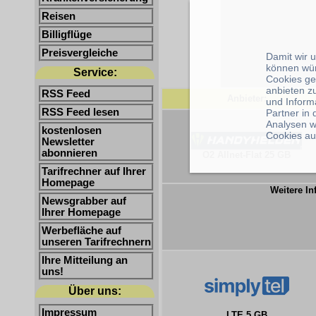
Reisen
Billigflüge
Preisvergleiche
Damit wir 
können wü
Service:
Cookies ge
anbieten z
RSS Feed
Anbieter:
und Inform
RSS Feed lesen
Partner in
Analysen w
kostenlosen
Cookies au
Newsletter
abonnieren
O2 Allnet-Flat 25 GB
Tarifrechner auf Ihrer
Homepage
Weitere In
Newsgrabber auf
Ihrer Homepage
Werbefläche auf
unseren Tarifrechnern
Ihre Mitteilung an
uns!
Über uns:
Impressum
LTE 5 GB