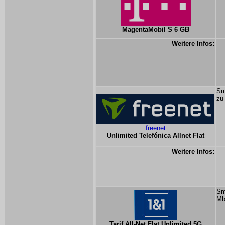
MagentaMobil S 6 GB
Weitere Infos:
Sm
zu
freenet
Unlimited Telefónica Allnet Flat
Weitere Infos:
Sm
Mb
Tarif All-Net Flat Unlimited 5G