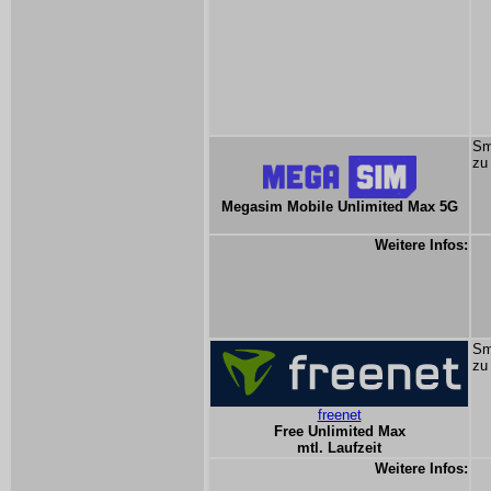
Sm
zu
Megasim Mobile Unlimited Max 5G
Weitere Infos:
Sm
zu
freenet
Free Unlimited Max
mtl. Laufzeit
Weitere Infos: