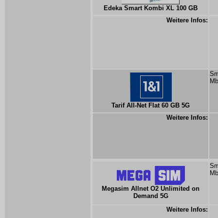
Edeka Smart Kombi XL 100 GB
Weitere Infos:
Sm
Mb
Tarif All-Net Flat 60 GB 5G
Weitere Infos:
Sm
Mb
Megasim Allnet O2 Unlimited on
Demand 5G
Weitere Infos: