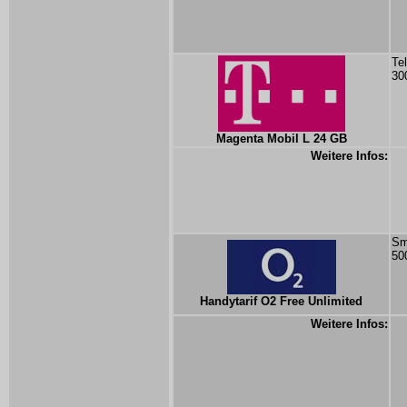
Te
30
Magenta Mobil L 24 GB
Weitere Infos:
Sm
50
Handytarif O2 Free Unlimited
Weitere Infos: