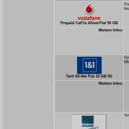
Pr
bi
Prepaid CallYa Allnet-Flat 50 GB
Weitere Infos:
Sm
Mb
Tarif All-Net Flat 10 GB 5G
Weitere Infos:
Sm