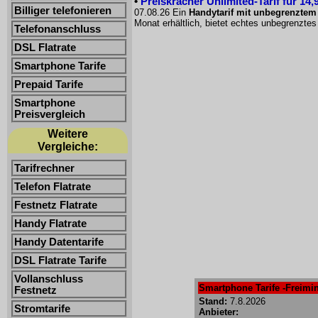
•
Preiskracher Unlimited-Tarif für 14
Billiger telefonieren
07.08.26 Ein
Handytarif mit unbegrenzte
Monat erhältlich, bietet echtes unbegrenzt
Telefonanschluss
DSL Flatrate
Smartphone Tarife
Prepaid Tarife
Smartphone
Preisvergleich
Weitere
Vergleiche:
Tarifrechner
Telefon Flatrate
Festnetz Flatrate
Handy Flatrate
Handy Datentarife
DSL Flatrate Tarife
Vollanschluss
Smartphone Tarife -Freimin
Festnetz
Stand:
7.8.2026
Stromtarife
Anbieter: