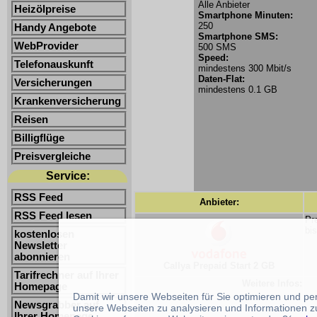
Alle Anbieter
Heizölpreise
Smartphone Minuten:
250
Handy Angebote
Smartphone SMS:
WebProvider
500 SMS
Speed:
Telefonauskunft
mindestens 300 Mbit/s
Daten-Flat:
Versicherungen
mindestens 0.1 GB
Krankenversicherung
Reisen
Billigflüge
Preisvergleiche
Service:
RSS Feed
Anbieter:
RSS Feed lesen
Pr
bi
kostenlosen
Newsletter
abonnieren
Callya Prepaid Start 2 GB
Tarifrechner auf Ihrer
Weitere Infos:
Homepage
Damit wir unsere Webseiten für Sie optimieren und p
Newsgrabber auf
unsere Webseiten zu analysieren und Informationen z
Ihrer Homepage