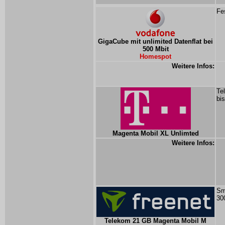
Fe
GigaCube mit unlimited Datenflat bei
500 Mbit
Homespot
Weitere Infos:
Te
bi
Magenta Mobil XL Unlimted
Weitere Infos:
Sm
30
Telekom 21 GB Magenta Mobil M