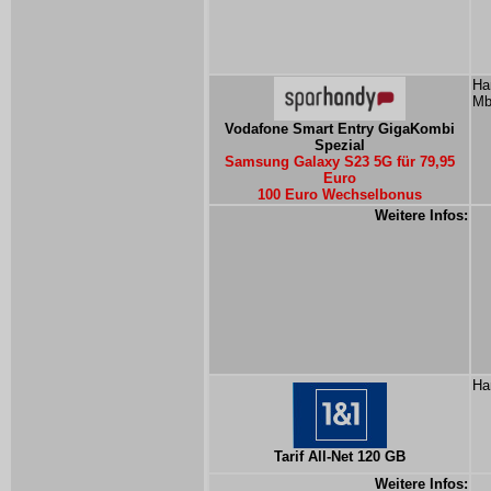
Ha
Mb
Vodafone Smart Entry GigaKombi
Spezial
Samsung Galaxy S23 5G für 79,95
Euro
100 Euro Wechselbonus
Weitere Infos:
Ha
Tarif All-Net 120 GB
Weitere Infos: