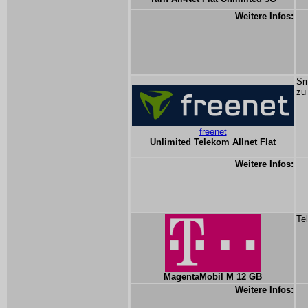
Weitere Infos:
Sm
zu
freenet
Unlimited Telekom Allnet Flat
Weitere Infos:
Te
MagentaMobil M 12 GB
Weitere Infos: