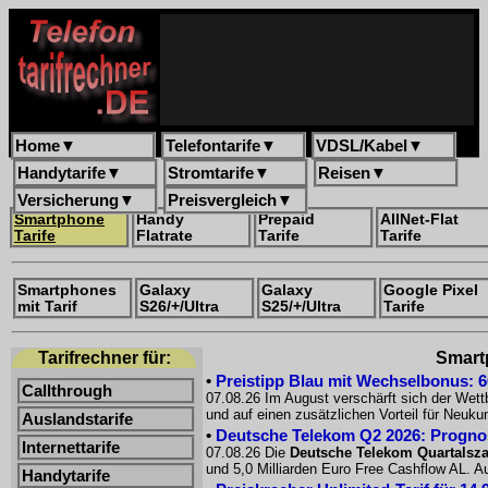
Home
▼
Telefontarife
▼
VDSL/Kabel
▼
Handytarife
▼
Stromtarife
▼
Reisen
▼
Versicherung
▼
Preisvergleich
▼
Smartphone
Handy
Prepaid
AllNet-Flat
Tarife
Flatrate
Tarife
Tarife
Smartphones
Galaxy
Galaxy
Google Pixel
mit Tarif
S26/+/Ultra
S25/+/Ultra
Tarife
Tarifrechner für:
Smartp
•
Preistipp Blau mit Wechselbonus: 60
Callthrough
07.08.26 Im August verschärft sich der Wet
und auf einen zusätzlichen Vorteil für Neuk
Auslandstarife
•
Deutsche Telekom Q2 2026: Prognose
Internettarife
07.08.26 Die
Deutsche Telekom Quartalsz
und 5,0 Milliarden Euro Free Cashflow AL. Au
Handytarife