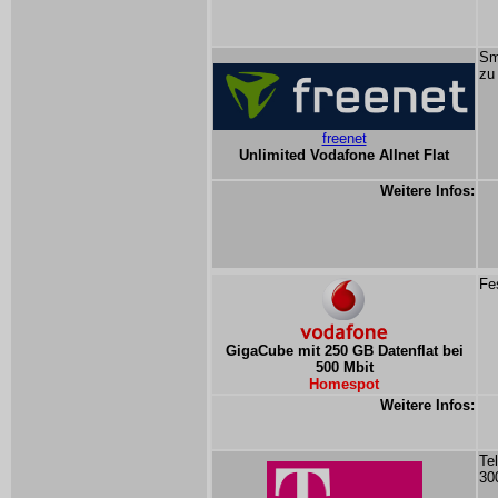
Sm
zu
freenet
Unlimited Vodafone Allnet Flat
Weitere Infos:
Fe
GigaCube mit 250 GB Datenflat bei
500 Mbit
Homespot
Weitere Infos:
Te
30