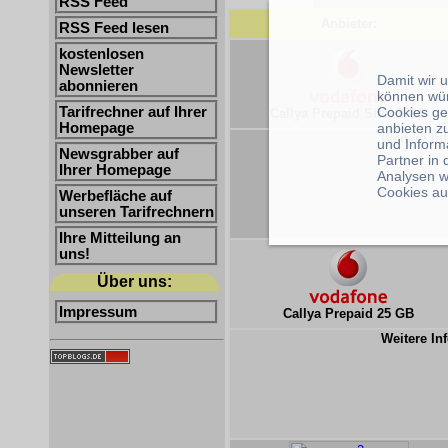
RSS Feed
Anbieter:
RSS Feed lesen
kostenlosen
Newsletter
Damit wir 
abonnieren
können wü
Cookies ge
Tarifrechner auf Ihrer
Callya Prepaid Start 2 GB
anbieten z
Homepage
Weitere Inf
und Inform
Newsgrabber auf
Partner in
Ihrer Homepage
Analysen w
Cookies au
Werbefläche auf
unseren Tarifrechnern
Ihre Mitteilung an
uns!
Über uns:
Impressum
Callya Prepaid 25 GB
Weitere Inf