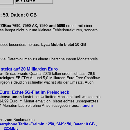
mit Tarif
▼
: 50, Daten: 0 GB
Z!Box 7690, 7590 AX, 7590 und 5690
erneut mit einer
s längst nicht nur um kleinere Fehlerkorrekturen, sondern
ngebot besonders heraus:
Lyca Mobile bietet 50 GB
uf viel Datenvolumen zu einem überschaubaren Monatspreis
teigt auf 20 Milliarden Euro
en
für das zweite Quartal 2026 fallen ordentlich aus: 29,9
ereinigtes EBITDA AL und 5,0 Milliarden Euro Free Cashflow
 Ergebnis deutlich schneller wächst als der Umsatz. Auch
 Euro: Echte 5G-Flat im Preischeck
atenvolumen
kostet bei Unlimited Mobile aktuell weniger als
 14,99 Euro im Monat erhältlich, bietet echtes unbegrenztes
24 Monaten Laufzeit ohne Anschlussgebühr aus.
...mehr
ink zum Bookmarken:
artphone Tarife -Freimin.: 250, SMS: 50, Daten: 0 GB ,
225Mbit