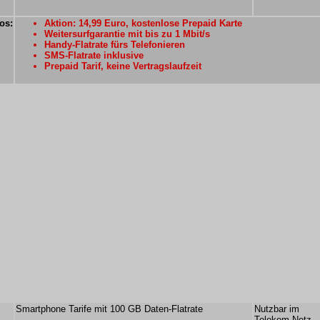
os:
Aktion: 14,99 Euro, kostenlose Prepaid Karte
Weitersurfgarantie mit bis zu 1 Mbit/s
Handy-Flatrate fürs Telefonieren
SMS-Flatrate inklusive
Prepaid Tarif, keine Vertragslaufzeit
Smartphone Tarife mit 100 GB Daten-Flatrate
Nutzbar im
Telekom Netz