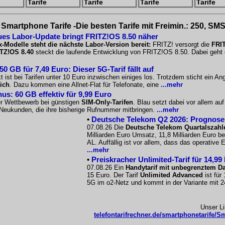
Tarife
Tarife
Tarife
Tarife
Smartphone Tarife -Die besten Tarife mit Freimin.: 250, SMS
es Labor-Update bringt FRITZ!OS 8.50 näher
x-Modelle steht die nächste Labor-Version bereit:
FRITZ! versorgt die
FRIT
TZ!OS 8.40
steckt die laufende Entwicklung von FRITZ!OS 8.50. Dabei geht e
 GB für 7,49 Euro: Dieser 5G-Tarif fällt auf
 ist bei Tarifen unter 10 Euro inzwischen einiges los. Trotzdem sticht ein A
ich
. Dazu kommen eine Allnet-Flat für Telefonate, eine
...mehr
us: 60 GB effektiv für 9,99 Euro
er Wettbewerb bei günstigen
SIM-Only-Tarifen
. Blau setzt dabei vor allem a
r Neukunden, die ihre bisherige Rufnummer mitbringen.
...mehr
•
Deutsche Telekom Q2 2026: Prognose s
07.08.26 Die
Deutsche Telekom Quartalszahl
Milliarden Euro Umsatz, 11,8 Milliarden Euro b
AL. Auffällig ist vor allem, dass das operative
...mehr
•
Preiskracher Unlimited-Tarif für 14,99
07.08.26 Ein
Handytarif mit unbegrenztem D
15 Euro. Der Tarif
Unlimited Advanced
ist für
5G im o2-Netz und kommt in der Variante mit 
Unser L
telefontarifrechner.de/smartphonetarife/Sm