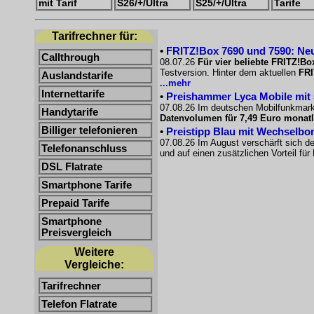
mit Tarif
S26/+/Ultra
S25/+/Ultra
Tarife
Tarifrechner für:
•
FRITZ!Box 7690 und 7590: Neu
Callthrough
08.07.26
Für vier beliebte FRITZ!Bo
Testversion. Hinter dem aktuellen
FRI
Auslandstarife
...mehr
Internettarife
•
Preishammer Lyca Mobile mit 50
07.08.26 Im deutschen Mobilfunkmarkt
Handytarife
Datenvolumen für 7,49 Euro monatl
Billiger telefonieren
•
Preistipp Blau mit Wechselbon
07.08.26 Im August verschärft sich d
Telefonanschluss
und auf einen zusätzlichen Vorteil fü
DSL Flatrate
Smartphone Tarife
Prepaid Tarife
Smartphone
Preisvergleich
Weitere
Vergleiche:
Tarifrechner
Telefon Flatrate