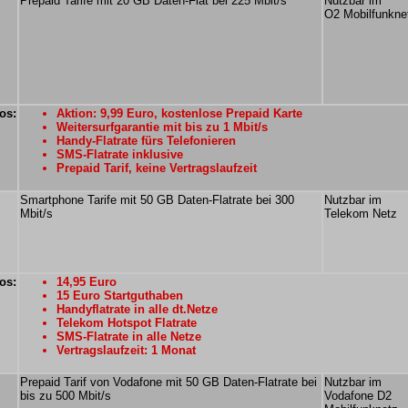
Prepaid Tarife mit 20 GB Daten-Flat bei 225 Mbit/s
Nutzbar im
O2 Mobilfunkne
os:
Aktion: 9,99 Euro, kostenlose Prepaid Karte
Weitersurfgarantie mit bis zu 1 Mbit/s
Handy-Flatrate fürs Telefonieren
SMS-Flatrate inklusive
Prepaid Tarif, keine Vertragslaufzeit
Smartphone Tarife mit 50 GB Daten-Flatrate bei 300
Nutzbar im
Mbit/s
Telekom Netz
os:
14,95 Euro
15 Euro Startguthaben
Handyflatrate in alle dt.Netze
Telekom Hotspot Flatrate
SMS-Flatrate in alle Netze
Vertragslaufzeit: 1 Monat
Prepaid Tarif von Vodafone mit 50 GB Daten-Flatrate bei
Nutzbar im
bis zu 500 Mbit/s
Vodafone D2