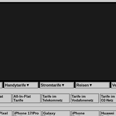
Handytarife
▼
Stromtarife
▼
Reisen
▼
V
at
All-In-Flat
Tarife im
Tarife im
Tarife im
Tarife
Telekomnetz
Vodafonenetz
O2-Netz
Pixel
iPhone 17/Pro
Galaxy
iPhone
Huawei