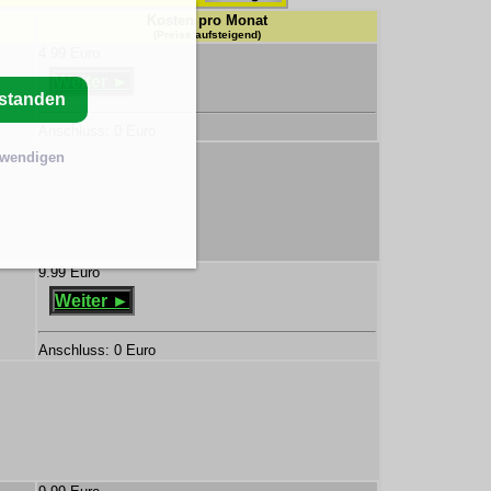
Kosten pro Monat
(Preise aufsteigend)
4.99 Euro
Weiter ►
rstanden
Anschluss: 0 Euro
twendigen
9.99 Euro
Weiter ►
Anschluss: 0 Euro