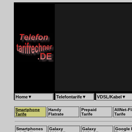
Home
▼
Telefontarife
▼
VDSL/Kabel
▼
Smartphone
Handy
Prepaid
AllNet-Fl
Tarife
Flatrate
Tarife
Tarife
Smartphones
Galaxy
Galaxy
Google 