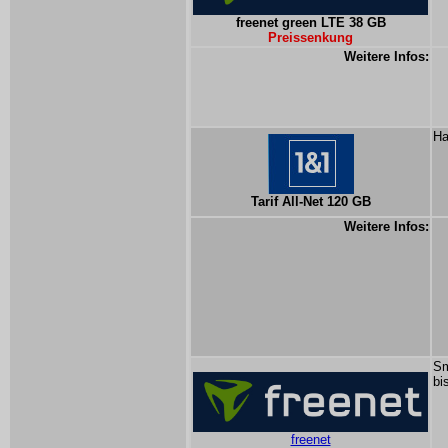
freenet green LTE 38 GB
Preissenkung
Weitere Infos:
Ha
Tarif All-Net 120 GB
Weitere Infos:
Sm
bi
freenet