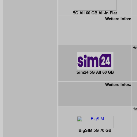
5G All 60 GB All-In Flat
Weitere Infos:
Ha
Sim24 5G All 60 GB
Weitere Infos:
Ha
BigSIM 5G 70 GB