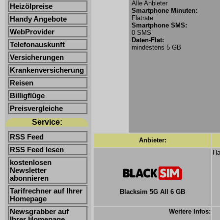
Alle Anbieter
Heizölpreise
Smartphone Minuten:
Flatrate
Handy Angebote
Smartphone SMS:
WebProvider
0 SMS
Daten-Flat:
Telefonauskunft
mindestens 5 GB
Versicherungen
Krankenversicherung
Reisen
Billigflüge
Preisvergleiche
Service:
RSS Feed
Anbieter:
RSS Feed lesen
Ha
kostenlosen
Newsletter
abonnieren
Tarifrechner auf Ihrer
Blacksim 5G All 6 GB
Homepage
Newsgrabber auf
Weitere Infos:
Ihrer Homepage