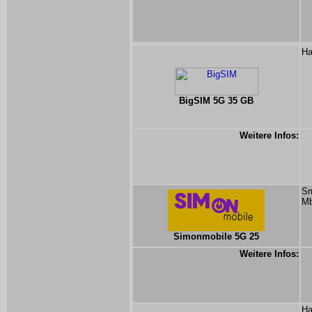
Ha
BigSIM 5G 35 GB
Weitere Infos:
Sm
Mb
Simonmobile 5G 25
Weitere Infos:
Ha