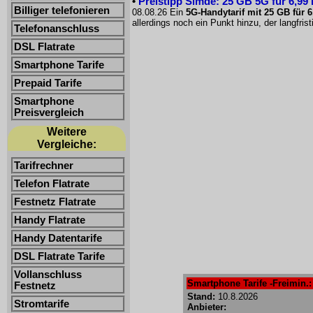
•
Preistipp Simde: 25 GB 5G für 6,99
Billiger telefonieren
08.08.26 Ein
5G-Handytarif mit 25 GB für 
allerdings noch ein Punkt hinzu, der langfri
Telefonanschluss
DSL Flatrate
Smartphone Tarife
Prepaid Tarife
Smartphone
Preisvergleich
Weitere
Vergleiche:
Tarifrechner
Telefon Flatrate
Festnetz Flatrate
Handy Flatrate
Handy Datentarife
DSL Flatrate Tarife
Vollanschluss
Smartphone Tarife -Freimin.: 
Festnetz
Stand:
10.8.2026
Stromtarife
Anbieter: