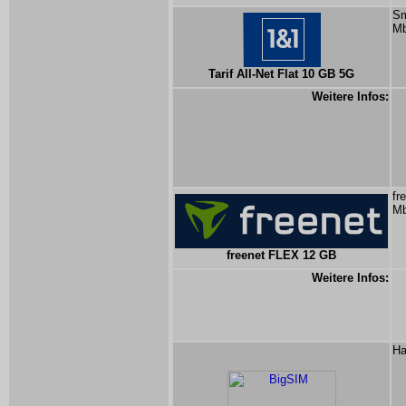
Sm
Mb
Tarif All-Net Flat 10 GB 5G
Weitere Infos:
fr
Mb
freenet FLEX 12 GB
Weitere Infos:
Ha