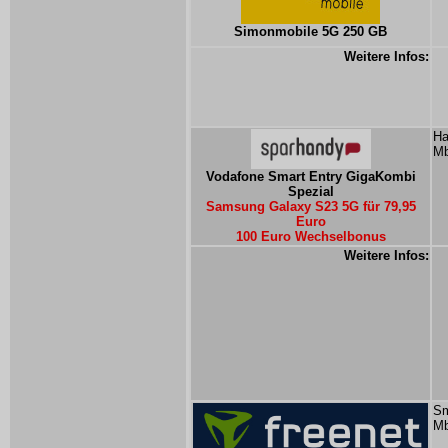
Simonmobile 5G 250 GB
Weitere Infos:
Ha
Mb
Vodafone Smart Entry GigaKombi
Spezial
Samsung Galaxy S23 5G für 79,95
Euro
100 Euro Wechselbonus
Weitere Infos:
Sm
Mb