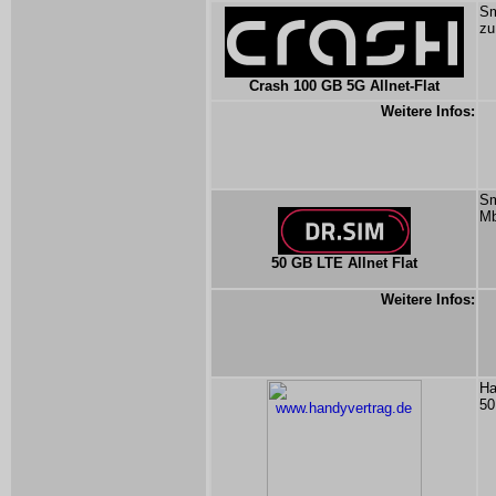
Sm
zu
Crash 100 GB 5G Allnet-Flat
Weitere Infos:
Sm
Mb
50 GB LTE Allnet Flat
Weitere Infos:
Ha
50