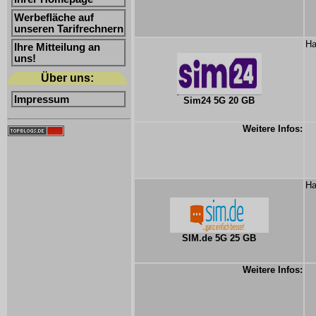
Werbefläche auf
unseren Tarifrechnern
Ha
Ihre Mitteilung an
uns!
Über uns:
Impressum
Sim24 5G 20 GB
Weitere Infos:
Ha
SIM.de 5G 25 GB
Weitere Infos: