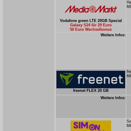
Ha
Mb
Vodafone green LTE 20GB Spezial
Galaxy S24 für 29 Euro
50 Euro Wechselbonus
Weitere Infos:
fr
Mb
freenet FLEX 20 GB
Weitere Infos:
Sm
Mb