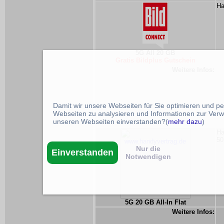
Ha
5G All 20 GB
Gratis Bildplus Gutschein
Weitere Infos:
Damit wir unsere Webseiten für Sie optimieren und p
Webseiten zu analysieren und Informationen zur Verw
unseren Webseiten einverstanden?(
mehr dazu
)
Ha
50
Nur die
Einverstanden
Notwendigen
5G 20 GB All-In Flat
Weitere Infos: