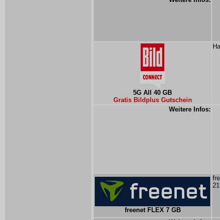
Ha
5G All 40 GB
Gratis Bildplus Gutschein
Weitere Infos:
fr
21
freenet FLEX 7 GB