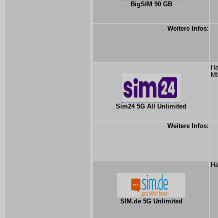
BigSIM 90 GB
Weitere Infos:
Ha
Mb
Sim24 5G All Unlimited
Weitere Infos:
Ha
SIM.de 5G Unlimited