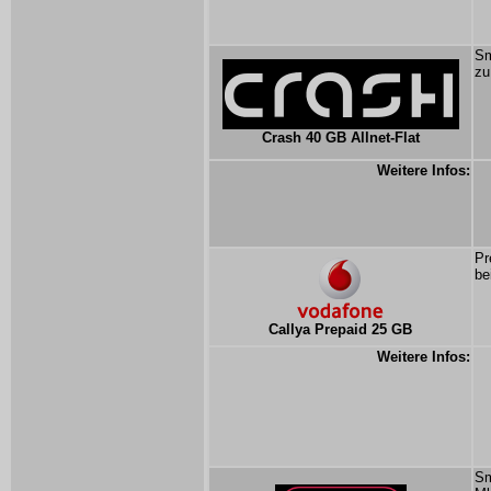
Sm
zu
Crash 40 GB Allnet-Flat
Weitere Infos:
Pr
be
Callya Prepaid 25 GB
Weitere Infos:
Sm