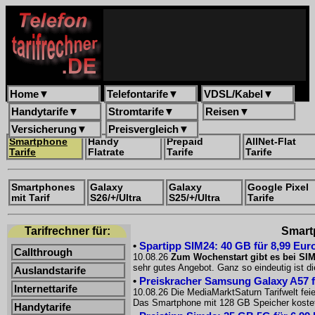
Home
▼
Telefontarife
▼
VDSL/Kabel
▼
Handytarife
▼
Stromtarife
▼
Reisen
▼
Versicherung
▼
Preisvergleich
▼
Smartphone
Handy
Prepaid
AllNet-Flat
Tarife
Flatrate
Tarife
Tarife
Smartphones
Galaxy
Galaxy
Google Pixel
mit Tarif
S26/+/Ultra
S25/+/Ultra
Tarife
Tarifrechner für:
Smartp
•
Spartipp SIM24: 40 GB für 8,99 Eur
Callthrough
10.08.26
Zum Wochenstart gibt es bei SIM2
sehr gutes Angebot. Ganz so eindeutig ist d
Auslandstarife
•
Preiskracher Samsung Galaxy A57 fü
Internettarife
10.08.26 Die MediaMarktSaturn Tarifwelt fei
Das Smartphone mit 128 GB Speicher kostet
Handytarife