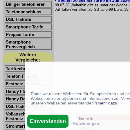
•
Besten 20 GB 5G Tarife im Juli 2026:
Billiger telefonieren
08.07.26 Weiterhin gibt es unter der Woch
Juli fallen vor allem 25 GB ab 5,99 Euro, 35
Telefonanschluss
DSL Flatrate
Smartphone Tarife
Prepaid Tarife
Smartphone
Preisvergleich
Weitere
Vergleiche:
Tarifrechner
Telefon Flatrate
Festnetz Flatrate
Handy Flatrate
Damit wir unsere Webseiten für Sie optimieren und p
Webseiten zu analysieren und Informationen zur Verw
Handy Datentarife
unseren Webseiten einverstanden?(
mehr dazu
)
DSL Flatrate Tarife
Vollanschluss
Smartphone Tarife -Freimin.: 
Nur die
Festnetz
Einverstanden
Notwendigen
Stand:
9.8.2026
Stromtarife
Anbieter: