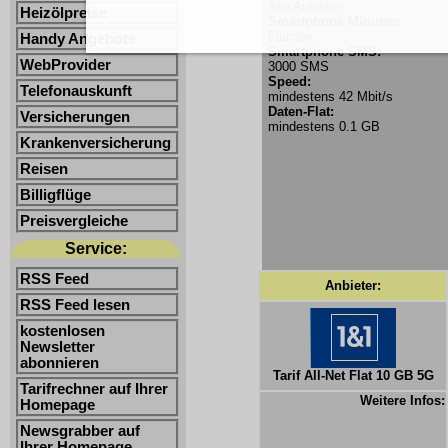
Alle Anbieter
Heizölpreise
Smartphone Minuten:
Flatrate
Handy Angebote
Smartphone SMS:
WebProvider
3000 SMS
Speed:
Telefonauskunft
mindestens 42 Mbit/s
Daten-Flat:
Versicherungen
mindestens 0.1 GB
Krankenversicherung
Reisen
Billigflüge
Preisvergleiche
Service:
RSS Feed
Anbieter:
RSS Feed lesen
kostenlosen
Newsletter
abonnieren
Tarif All-Net Flat 10 GB 5G
Tarifrechner auf Ihrer
Weitere Infos:
Homepage
Newsgrabber auf
Ihrer Homepage