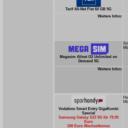
Tarif All-Net Flat 60 GB 5G
Weitere Infos:
Sm
Mb
Megasim Allnet O2 Unlimited on
Demand 5G
Weitere Infos:
Ha
Mb
Vodafone Smart Entry GigaKombi
Spezial
Samsung Galaxy S23 5G für 79,95
Euro
100 Euro Wechselbonus