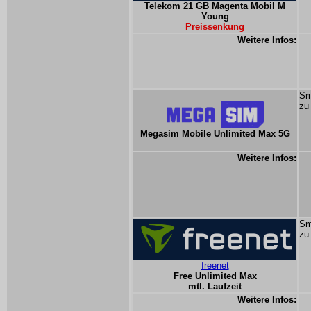
Telekom 21 GB Magenta Mobil M
Young
Preissenkung
Weitere Infos:
Sm
zu
Megasim Mobile Unlimited Max 5G
Weitere Infos:
Sm
zu
freenet
Free Unlimited Max
mtl. Laufzeit
Weitere Infos: