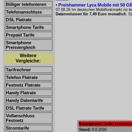
Billiger telefonieren
•
Preishammer Lyca Mobile mit 50 GB f
07.08.26 Im deutschen Mobilfunkmarkt ist be
Telefonanschluss
Datenvolumen für 7,49 Euro monatlich
. D
DSL Flatrate
Smartphone Tarife
Prepaid Tarife
Smartphone
Preisvergleich
Weitere
Vergleiche:
Tarifrechner
Telefon Flatrate
Festnetz Flatrate
Handy Flatrate
Handy Datentarife
DSL Flatrate Tarife
Vollanschluss
Festnetz
Smartphone Tarife -Freimin.: 
Stromtarife
Stand:
8.8.2026