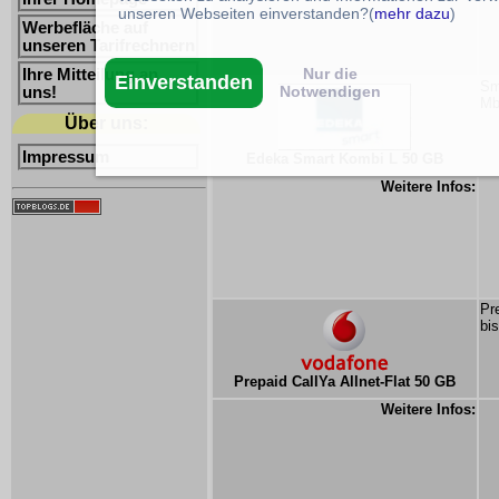
unseren Webseiten einverstanden?(
mehr dazu
)
Werbefläche auf
unseren Tarifrechnern
Nur die
Ihre Mitteilung an
Einverstanden
Sm
Notwendigen
uns!
Mb
Über uns:
Impressum
Edeka Smart Kombi L 50 GB
Weitere Infos:
Pr
bi
Prepaid CallYa Allnet-Flat 50 GB
Weitere Infos: