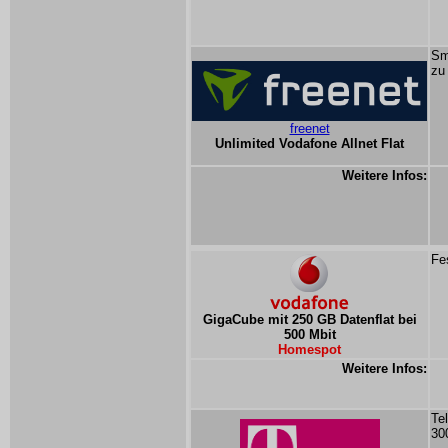
Sm
zu
freenet
Unlimited Vodafone Allnet Flat
Weitere Infos:
Fe
GigaCube mit 250 GB Datenflat bei
500 Mbit
Homespot
Weitere Infos:
Te
30