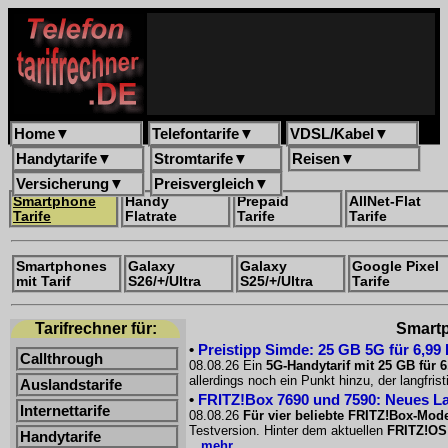
Home
▼
Telefontarife
▼
VDSL/Kabel
▼
Handytarife
▼
Stromtarife
▼
Reisen
▼
Versicherung
▼
Preisvergleich
▼
Smartphone
Handy
Prepaid
AllNet-Flat
Tarife
Flatrate
Tarife
Tarife
Smartphones
Galaxy
Galaxy
Google Pixel
mit Tarif
S26/+/Ultra
S25/+/Ultra
Tarife
Tarifrechner für:
Smartph
•
Preistipp Simde: 25 GB 5G für 6,99
Callthrough
08.08.26 Ein
5G-Handytarif mit 25 GB für 
allerdings noch ein Punkt hinzu, der langfri
Auslandstarife
•
FRITZ!Box 7690 und 7590: Neues La
Internettarife
08.08.26
Für vier beliebte FRITZ!Box-Mode
Testversion. Hinter dem aktuellen
FRITZ!OS
Handytarife
...mehr