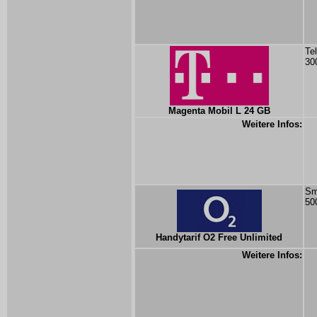
Te
30
Magenta Mobil L 24 GB
Weitere Infos:
Sm
50
Handytarif O2 Free Unlimited
Weitere Infos: