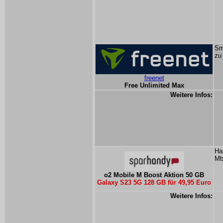
Sm
zu
freenet
Free Unlimited Max
Weitere Infos:
Ha
Mb
o2 Mobile M Boost Aktion 50 GB
Galaxy S23 5G 128 GB für 49,95 Euro
Weitere Infos: