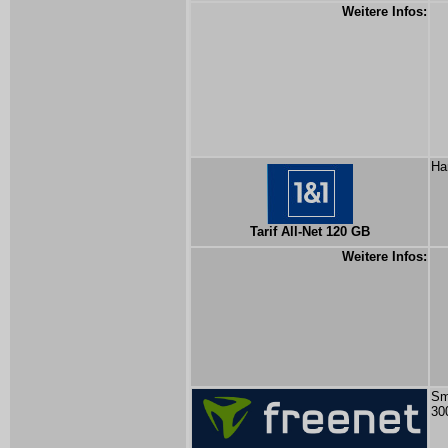
Weitere Infos:
Ha
Tarif All-Net 120 GB
Weitere Infos:
Sm
30