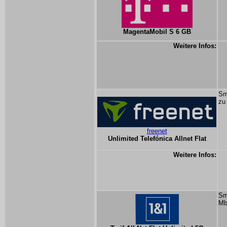
MagentaMobil S 6 GB
Weitere Infos:
Sm
zu
freenet
Unlimited Telefónica Allnet Flat
Weitere Infos:
Sm
Mb