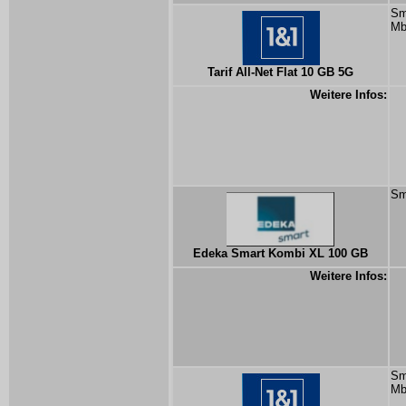
Sm
Mb
Tarif All-Net Flat 10 GB 5G
Weitere Infos:
Sm
Edeka Smart Kombi XL 100 GB
Weitere Infos:
Sm
Mb