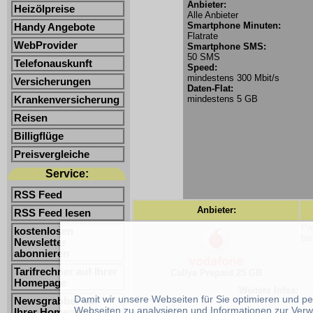
Anbieter:
Heizölpreise
Alle Anbieter
Smartphone Minuten:
Handy Angebote
Flatrate
WebProvider
Smartphone SMS:
50 SMS
Telefonauskunft
Speed:
mindestens 300 Mbit/s
Versicherungen
Daten-Flat:
mindestens 5 GB
Krankenversicherung
Reisen
Billigflüge
Preisvergleiche
Service:
RSS Feed
Anbieter:
RSS Feed lesen
Pr
kostenlosen
bi
Newsletter
abonnieren
Tarifrechner auf Ihrer
Callya Prepaid 25 GB
Homepage
Weitere Infos:
Damit wir unsere Webseiten für Sie optimieren und p
Newsgrabber auf
Webseiten zu analysieren und Informationen zur Verw
Ihrer Homepage