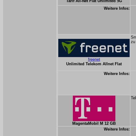
Tarif All-Net Flat Unlimited 5G
Weitere Infos:
Sm
zu
freenet
Unlimited Telekom Allnet Flat
Weitere Infos:
Te
MagentaMobil M 12 GB
Weitere Infos: