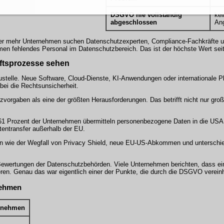
DSGVO nie vollständig
kei
abgeschlossen
An
mer mehr Unternehmen suchen Datenschutzexperten, Compliance-Fachkräfte un
men fehlendes Personal im Datenschutzbereich. Das ist der höchste Wert sei
äftsprozesse sehen
stelle. Neue Software, Cloud-Dienste, KI-Anwendungen oder internationale Pl
bei die Rechtsunsicherheit.
vorgaben als eine der größten Herausforderungen. Das betrifft nicht nur gro
g. 61 Prozent der Unternehmen übermitteln personenbezogene Daten in die USA.
tentransfer außerhalb der EU.
men wie der Wegfall von Privacy Shield, neue EU-US-Abkommen und unterschie
Bewertungen der Datenschutzbehörden. Viele Unternehmen berichten, dass ei
eren. Genau das war eigentlich einer der Punkte, die durch die DSGVO vereinhe
nehmen
ernehmen