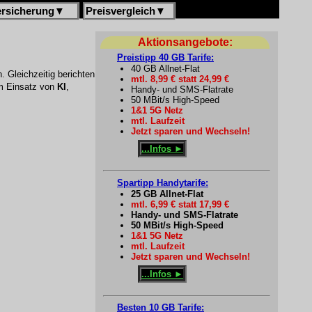
ersicherung
▼
Preisvergleich
▼
Aktionsangebote:
Preistipp 40 GB Tarife:
40 GB Allnet-Flat
 Gleichzeitig berichten
mtl. 8,99 € statt 24,99 €
im Einsatz von
KI
,
Handy- und SMS-Flatrate
50 MBit/s High-Speed
1&1 5G Netz
mtl. Laufzeit
Jetzt sparen und Wechseln!
...Infos ►
Spartipp Handytarife:
25 GB Allnet-Flat
mtl. 6,99 € statt 17,99 €
Handy- und SMS-Flatrate
50 MBit/s High-Speed
1&1 5G Netz
mtl. Laufzeit
Jetzt sparen und Wechseln!
...Infos ►
Besten 10 GB Tarife: