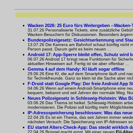
Wacken 2026: 25 Euro fürs Weitergeben --Wacken-
31.07.26 Personalisierte Tickets, eine zusätzliche Gebü
Wacken-Besuchern für Diskussionen. Besonders ärgern si
Bundespolizeigesetz: Gesichtserkennung und Sta
13.07.26 Die Kamera am Bahnhof schaut künftig nicht me
Person passt. Darum geht es beim neuen ...
Android 17: App-Sperre bleibt offen, Schutz wird 
06.07.26 Android 17 bringt neue Funktionen für Sicherh
aktuellen Hinweisen auf. Fertig ist sie aber offenbar ...
Gemma 4 auf dem Handy: KI läuft sogar offline
29.06.26 Eine KI, die auf dem Smartphone läuft und nac
für Technikfreunde. Ganz so klein ist die Sache aber nicht
F-Droid statt Google Play: Der freie Android App
04.06.26 Wenn auf einem Android-Smartphone eine neue 
bequem, bekannt und seit Jahren der normale Weg. Nur
Neues Polizeigesetz in Schleswig-Holstein: Was B
03.06.26 Das Thema ist heikel. Schleswig-Holstein arbei
modernisieren. Die Polizei soll künftig mehr Möglichkeite
IP-Adressspeicherung beschlossen: Was das neue G
22.04.26 Es ist ein Thema, das seit Jahren immer wiede
nächsten Versuch: Die Speicherung von IP-Adressen soll
EU startet Alters-Check-App: Das steckt wirklich d
22.04.26 Brüssel macht ernst. Mit einer neuen
EU-Alter