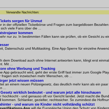
Verwandte Nachrichten:
Tickets sorgen für Unmut
hr in der offiziellen Ticketbörse und Fragen zum bargeldlosen Bezahlen
ch viele Fans über die ...
atstrojaner kommen
hr nur zu. In bestimmten Fällen kann sie prüfen, ob ein Gesicht zu e
besser
eit, Datenschutz und Multitasking. Eine App-Sperre für einzelne Anwen
h dem Download auch ohne Internet antworten kann, klingt erst einmal
. Mit ...
 Store ohne Werbung und Tracking
App gebraucht wird, geht der erste Griff fast immer zum Google Play 
 fragen sich inzwischen mehr Menschen, ob ...
ürger jetzt wissen müssen
tet an einem neuen Polizeigesetz, das deutlich mehr kann als ein paar
n ...
esetz wirklich bedeutet - und warum jetzt alle hinschauen
r hochkocht - und genauso oft vor Gericht landet. Jetzt macht die Bu
 kommen. Schlanker, gezielter, rechtssicher. So zumindest die Hoffnung
ahinter - und warum sie Kinder nicht vollständig schützt
sverifikations-App
will die Europäische Union den Schutz von Kinder