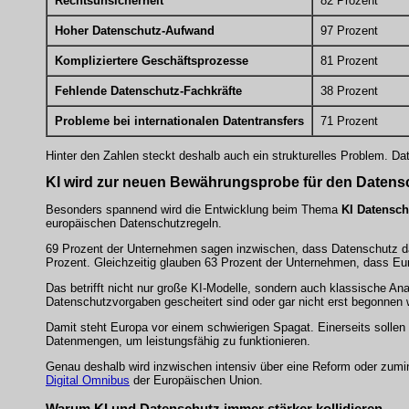
Rechtsunsicherheit
82 Prozent
Hoher Datenschutz-Aufwand
97 Prozent
Kompliziertere Geschäftsprozesse
81 Prozent
Fehlende Datenschutz-Fachkräfte
38 Prozent
Probleme bei internationalen Datentransfers
71 Prozent
Hinter den Zahlen steckt deshalb auch ein strukturelles Problem. D
KI wird zur neuen Bewährungsprobe für den Datens
Besonders spannend wird die Entwicklung beim Thema
KI Datensch
europäischen Datenschutzregeln.
69 Prozent der Unternehmen sagen inzwischen, dass Datenschutz das
Prozent. Gleichzeitig glauben 63 Prozent der Unternehmen, dass Eur
Das betrifft nicht nur große KI-Modelle, sondern auch klassische A
Datenschutzvorgaben gescheitert sind oder gar nicht erst begonnen 
Damit steht Europa vor einem schwierigen Spagat. Einerseits soll
Datenmengen, um leistungsfähig zu funktionieren.
Genau deshalb wird inzwischen intensiv über eine Reform oder zumin
Digital Omnibus
der Europäischen Union.
Warum KI und Datenschutz immer stärker kollidieren