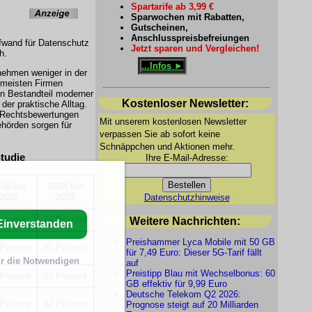
Spartarife ab 3,99 €
Sparwochen mit Rabatten,
Gutscheinen,
Anschlusspreisbefreiungen
ufwand für Datenschutz
Jetzt sparen und Vergleichen!
h.
...Infos ►
rnehmen weniger in der
 meisten Firmen
en Bestandteil moderner
Kostenloser Newsletter:
 der praktische Alltag.
 Rechtsbewertungen
Mit unserem kostenlosen Newsletter
hörden sorgen für
verpassen Sie ab sofort keine
Schnäppchen und Aktionen mehr.
tudie
Ihre E-Mail-Adresse:
16 bis
2024 bis
2020
2025
Datenschutzhinweise
rozent
71 Prozent
Weitere Nachrichten:
Einverstanden
Preishammer Lyca Mobile mit 50 GB
Prozent
81 Prozent
für 7,49 Euro: Dieser 5G-Tarif fällt
r die Notwendigen
auf
Preistipp Blau mit Wechselbonus: 60
Prozent
97 Prozent
GB effektiv für 9,99 Euro
Deutsche Telekom Q2 2026:
Prozent
82 Prozent
Prognose steigt auf 20 Milliarden