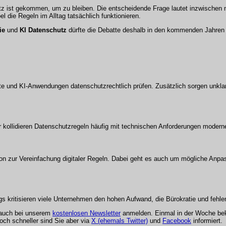
utz ist gekommen, um zu bleiben. Die entscheidende Frage lautet inzwischen 
die Regeln im Alltag tatsächlich funktionieren.
ie
und
KI Datenschutz
dürfte die Debatte deshalb in den kommenden Jahren 
e und KI-Anwendungen datenschutzrechtlich prüfen. Zusätzlich sorgen unkla
ollidieren Datenschutzregeln häufig mit technischen Anforderungen moderne
nion zur Vereinfachung digitaler Regeln. Dabei geht es auch um mögliche Anp
gs kritisieren viele Unternehmen den hohen Aufwand, die Bürokratie und fehle
 auch bei unserem
kostenlosen Newsletter
anmelden. Einmal in der Woche be
och schneller sind Sie aber via
X (ehemals Twitter)
und
Facebook
informiert.