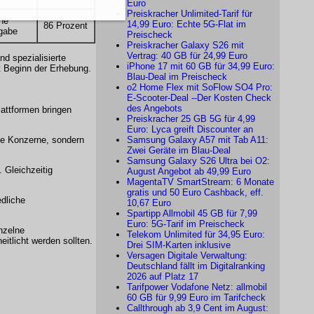
Euro
Preiskracher Unlimited-Tarif für
ne
14,99 Euro: Echte 5G-Flat im
86 Prozent
gabe
Preischeck
Preiskracher Galaxy S26 mit
Vertrag: 40 GB für 24,99 Euro
d spezialisierte
iPhone 17 mit 60 GB für 34,99 Euro:
t Beginn der Erhebung.
Blau-Deal im Preischeck
o2 Home Flex mit SoFlow SO4 Pro:
E-Scooter-Deal --Der Kosten Check
des Angebots
attformen bringen
Preiskracher 25 GB 5G für 4,99
Euro: Lyca greift Discounter an
ße Konzerne, sondern
Samsung Galaxy A57 mit Tab A11:
Zwei Geräte im Blau-Deal
Samsung Galaxy S26 Ultra bei O2:
 Gleichzeitig
August Angebot ab 49,99 Euro
MagentaTV SmartStream: 6 Monate
gratis und 50 Euro Cashback, eff.
dliche
10,67 Euro
Spartipp Allmobil 45 GB für 7,99
Euro: 5G-Tarif im Preischeck
nzelne
Telekom Unlimited für 34,95 Euro:
itlicht werden sollten.
Drei SIM-Karten inklusive
Versagen Digitale Verwaltung:
Deutschland fällt im Digitalranking
2026 auf Platz 17
Tarifpower Vodafone Netz: allmobil
60 GB für 9,99 Euro im Tarifcheck
Callthrough ab 3,9 Cent im August: