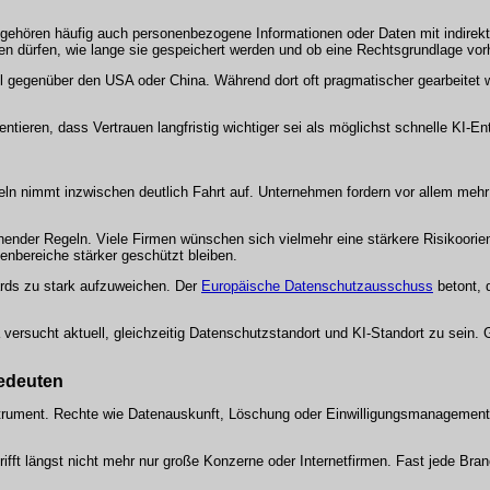
gehören häufig auch personenbezogene Informationen oder Daten mit indire
 dürfen, wie lange sie gespeichert werden und ob eine Rechtsgrundlage vorh
l gegenüber den USA oder China. Während dort oft pragmatischer gearbeitet w
ntieren, dass Vertrauen langfristig wichtiger sei als möglichst schnelle KI-En
ln nimmt inzwischen deutlich Fahrt auf. Unternehmen fordern vor allem mehr
ender Regeln. Viele Firmen wünschen sich vielmehr eine stärkere Risikoorien
enbereiche stärker geschützt bleiben.
rds zu stark aufzuweichen. Der
Europäische Datenschutzausschuss
betont, 
ersucht aktuell, gleichzeitig Datenschutzstandort und KI-Standort zu sein. 
edeuten
nstrument. Rechte wie Datenauskunft, Löschung oder Einwilligungsmanagemen
ft längst nicht mehr nur große Konzerne oder Internetfirmen. Fast jede Bran