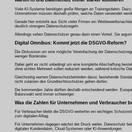
Viele KI-Systeme benötigen große Mengen an Trainingsdaten. Dazu 
Unternehmen müssen deshalb prüfen, welche Daten verwendet werden
Gerade hier entsteht aus Sicht vieler Firmen ein Wettbewerbsnachtei
deutlich strengere Datenschutzregeln.
Allerdings sehen Datenschützer genau darin einen Vorteil. Sie argume
Digital Omnibus: Kommt jetzt die DSGVO-Reform?
Die Diskussion um eine mögliche Vereinfachung der Datenschutzrege
weniger Bürokratie.
Dabei geht es nicht unbedingt um eine komplette Abschaffung besteh
ohne echten Mehrwert sollen reduziert werden, während kritische Dat
Gleichzeitig warnen Datenschutzbehörden davor, bestehende Standa
nicht zulasten des Grundrechtsschutzes gehen dürfen.
Die kommenden Jahre dürften deshalb entscheidend werden. Europa v
Balanceakt wird immer schwieriger.
Was die Zahlen für Unternehmen und Verbraucher b
Für Verbraucher bleibt die DSGVO weiterhin ein wichtiges Schutzi
zum digitalen Alltag.
Für Unternehmen dagegen wächst der Druck weiter. Datenschutz betrif
digitalen Kundendaten, Cloud-Systemen oder KI-Anwendungen.