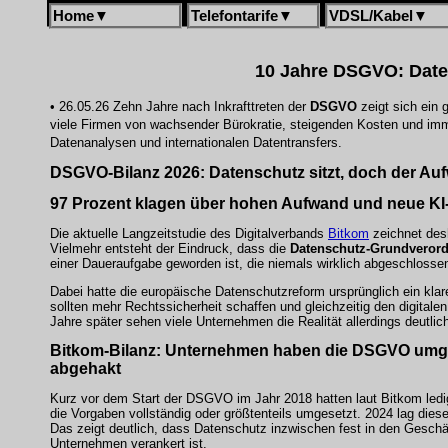
Home
▼
Telefontarife
▼
VDSL/Kabel
▼
10 Jahre DSGVO: Daten
• 26.05.26 Zehn Jahre nach Inkrafttreten der
DSGVO
zeigt sich ein
viele Firmen von wachsender Bürokratie, steigenden Kosten und imm
Datenanalysen und internationalen Datentransfers.
DSGVO-Bilanz 2026: Datenschutz sitzt, doch der Auf
97 Prozent klagen über hohen Aufwand und neue K
Die aktuelle Langzeitstudie des Digitalverbands
Bitkom
zeichnet desh
Vielmehr entsteht der Eindruck, dass die
Datenschutz-Grundveror
einer Daueraufgabe geworden ist, die niemals wirklich abgeschlosse
Dabei hatte die europäische Datenschutzreform ursprünglich ein klare
sollten mehr Rechtssicherheit schaffen und gleichzeitig den digital
Jahre später sehen viele Unternehmen die Realität allerdings deutlich
Bitkom-Bilanz: Unternehmen haben die DSGVO umges
abgehakt
Kurz vor dem Start der DSGVO im Jahr 2018 hatten laut Bitkom ledi
die Vorgaben vollständig oder größtenteils umgesetzt. 2024 lag diese
Das zeigt deutlich, dass Datenschutz inzwischen fest in den Gesch
Unternehmen verankert ist.