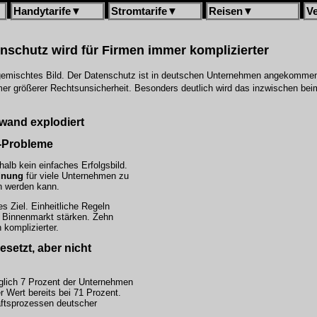
Handytarife
▼
Stromtarife
▼
Reisen
▼
V
schutz wird für Firmen immer komplizierter
 gemischtes Bild. Der Datenschutz ist in deutschen Unternehmen angekommen.
er größerer Rechtsunsicherheit. Besonders deutlich wird das inzwischen be
wand explodiert
I-Probleme
alb kein einfaches Erfolgsbild.
dnung
für viele Unternehmen zu
n werden kann.
s Ziel. Einheitliche Regeln
en Binnenmarkt stärken. Zehn
 komplizierter.
etzt, aber nicht
glich 7 Prozent der Unternehmen
r Wert bereits bei 71 Prozent.
äftsprozessen deutscher