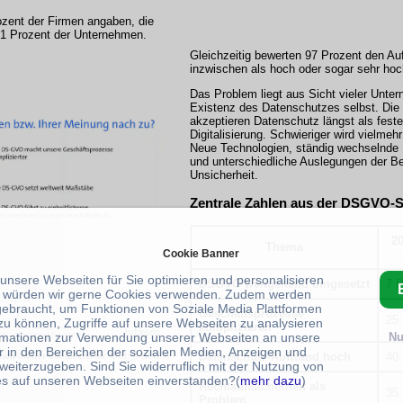
zent der Firmen angaben, die
1 Prozent der Unternehmen.
Gleichzeitig bewerten 97 Prozent den A
inzwischen als hoch oder sogar sehr hoc
Das Problem liegt aus Sicht vieler Unte
Existenz des Datenschutzes selbst. Die
akzeptieren Datenschutz längst als fest
Digitalisierung. Schwieriger wird vielmehr
Neue Technologien, ständig wechselnde
und unterschiedliche Auslegungen der Be
Unsicherheit.
Zentrale Zahlen aus der DSGVO-S
20
Thema
Cookie Banner
 unsere Webseiten für Sie optimieren und personalisieren
DSGVO weitgehend umgesetzt
7 P
 würden wir gerne Cookies verwenden. Zudem werden
gebraucht, um Funktionen von Soziale Media Plattformen
Geschäftsprozesse
25 
zu können, Zugriffe auf unsere Webseiten zu analysieren
komplizierter
rmationen zur Verwendung unserer Webseiten an unsere
Nu
r in den Bereichen der sozialen Medien, Anzeigen und
Datenschutz-Aufwand hoch
40 
men immer komplizierter
-Bild: © Bitkom
weiterzugeben. Sind Sie widerruflich mit der Nutzung von
s auf unseren Webseiten einverstanden?(
mehr dazu
)
Rechtsunsicherheit als
35 
Problem