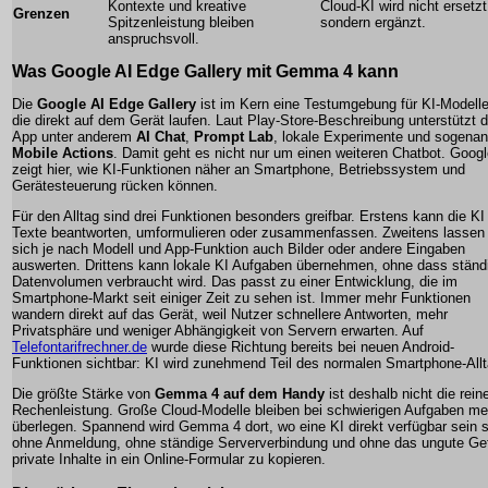
Kontexte und kreative
Cloud-KI wird nicht ersetzt
Grenzen
Spitzenleistung bleiben
sondern ergänzt.
anspruchsvoll.
Was Google AI Edge Gallery mit Gemma 4 kann
Die
Google AI Edge Gallery
ist im Kern eine Testumgebung für KI-Modelle
die direkt auf dem Gerät laufen. Laut Play-Store-Beschreibung unterstützt d
App unter anderem
AI Chat
,
Prompt Lab
, lokale Experimente und sogenan
Mobile Actions
. Damit geht es nicht nur um einen weiteren Chatbot. Goog
zeigt hier, wie KI-Funktionen näher an Smartphone, Betriebssystem und
Gerätesteuerung rücken können.
Für den Alltag sind drei Funktionen besonders greifbar. Erstens kann die KI
Texte beantworten, umformulieren oder zusammenfassen. Zweitens lassen
sich je nach Modell und App-Funktion auch Bilder oder andere Eingaben
auswerten. Drittens kann lokale KI Aufgaben übernehmen, ohne dass ständ
Datenvolumen verbraucht wird. Das passt zu einer Entwicklung, die im
Smartphone-Markt seit einiger Zeit zu sehen ist. Immer mehr Funktionen
wandern direkt auf das Gerät, weil Nutzer schnellere Antworten, mehr
Privatsphäre und weniger Abhängigkeit von Servern erwarten. Auf
Telefontarifrechner.de
wurde diese Richtung bereits bei neuen Android-
Funktionen sichtbar: KI wird zunehmend Teil des normalen Smartphone-Allt
Die größte Stärke von
Gemma 4 auf dem Handy
ist deshalb nicht die rein
Rechenleistung. Große Cloud-Modelle bleiben bei schwierigen Aufgaben me
überlegen. Spannend wird Gemma 4 dort, wo eine KI direkt verfügbar sein s
ohne Anmeldung, ohne ständige Serververbindung und ohne das ungute Gef
private Inhalte in ein Online-Formular zu kopieren.