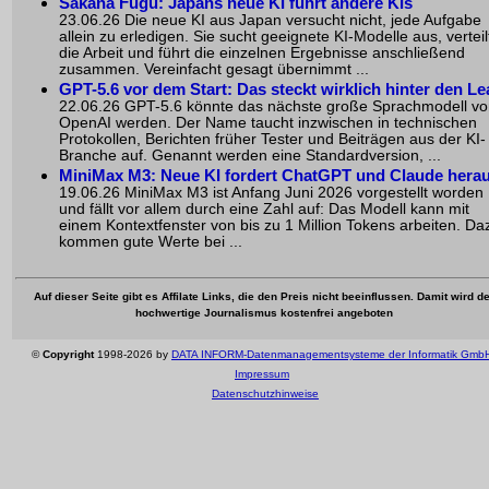
Sakana Fugu: Japans neue KI führt andere KIs
23.06.26 Die neue KI aus Japan versucht nicht, jede Aufgabe
allein zu erledigen. Sie sucht geeignete KI-Modelle aus, verteil
die Arbeit und führt die einzelnen Ergebnisse anschließend
zusammen. Vereinfacht gesagt übernimmt ...
GPT-5.6 vor dem Start: Das steckt wirklich hinter den Le
22.06.26 GPT-5.6 könnte das nächste große Sprachmodell v
OpenAI werden. Der Name taucht inzwischen in technischen
Protokollen, Berichten früher Tester und Beiträgen aus der KI-
Branche auf. Genannt werden eine Standardversion, ...
MiniMax M3: Neue KI fordert ChatGPT und Claude hera
19.06.26 MiniMax M3 ist Anfang Juni 2026 vorgestellt worden
und fällt vor allem durch eine Zahl auf: Das Modell kann mit
einem Kontextfenster von bis zu 1 Million Tokens arbeiten. Da
kommen gute Werte bei ...
Auf dieser Seite gibt es Affilate Links, die den Preis nicht beeinflussen. Damit wird de
hochwertige Journalismus kostenfrei angeboten
©
Copyright
1998-2026 by
DATA INFORM-Datenmanagementsysteme der Informatik Gmb
Impressum
Datenschutzhinweise