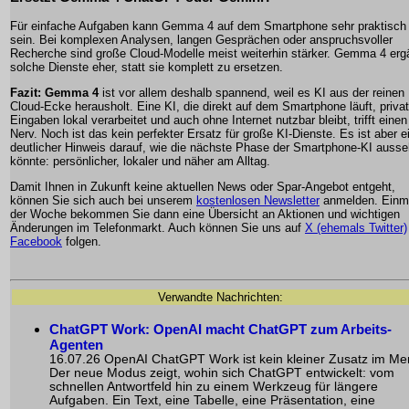
Für einfache Aufgaben kann Gemma 4 auf dem Smartphone sehr praktisch
sein. Bei komplexen Analysen, langen Gesprächen oder anspruchsvoller
Recherche sind große Cloud-Modelle meist weiterhin stärker. Gemma 4 erg
solche Dienste eher, statt sie komplett zu ersetzen.
Fazit:
Gemma 4
ist vor allem deshalb spannend, weil es KI aus der reinen
Cloud-Ecke herausholt. Eine KI, die direkt auf dem Smartphone läuft, priva
Eingaben lokal verarbeitet und auch ohne Internet nutzbar bleibt, trifft einen
Nerv. Noch ist das kein perfekter Ersatz für große KI-Dienste. Es ist aber e
deutlicher Hinweis darauf, wie die nächste Phase der Smartphone-KI auss
könnte: persönlicher, lokaler und näher am Alltag.
Damit Ihnen in Zukunft keine aktuellen News oder Spar-Angebot entgeht,
können Sie sich auch bei unserem
kostenlosen Newsletter
anmelden. Einma
der Woche bekommen Sie dann eine Übersicht an Aktionen und wichtigen
Änderungen im Telefonmarkt. Auch können Sie uns auf
X (ehemals Twitter)
Facebook
folgen.
Verwandte Nachrichten:
ChatGPT Work: OpenAI macht ChatGPT zum Arbeits-
Agenten
16.07.26 OpenAI ChatGPT Work ist kein kleiner Zusatz im Me
Der neue Modus zeigt, wohin sich ChatGPT entwickelt: vom
schnellen Antwortfeld hin zu einem Werkzeug für längere
Aufgaben. Ein Text, eine Tabelle, eine Präsentation, eine