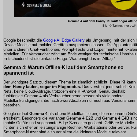
Gemma 4 auf dem Handy: KI läuft sogar offlin
-Bild: © Tarifrechner.de/K
Google beschreibt die
Google AI Edge Gallery
als Umgebung, mit der sich 
Device-Modelle auf mobilen Geräten ausprobieren lassen. Die App unterstü
unter anderem Chat-Funktionen, Prompt-Tests und Experimente mit lokalen
Modellen. Für Verbraucher zählt am Ende weniger der technische Unterbau.
Entscheidend ist die einfache Frage: Was bringt das im Alltag?
Gemma 4: Warum Offline-KI auf dem Smartphone so
spannend ist
Der wichtigste Satz zu diesem Thema ist ziemlich schlicht:
Diese KI kann 
dem Handy laufen, sogar im Flugmodus.
Das versteht jeder sofort. Kein
Netz, keine Cloud-Abfrage, trotzdem eine KI-Antwort. Genau deshalb
funktioniert Gemma 4 als Verbraucherthema besser als viele andere
Modellankündigungen, die nach zwei Absätzen nur noch aus Versionsnum
bestehen.
Google ordnet
Gemma 4
als offene Modellfamilie ein, die in mehreren Grö
erscheint. Besonders die Varianten
Gemma 4 E2B
und
Gemma 4 E4B
sind
mobile Geräte und sogenannte Edge-Szenarien gedacht. Größere Modelle
richten sich eher an leistungsfähige Rechner, Workstations oder Server. Für
Smartphone-Nutzer sind also vor allem die kleineren Modelle relevant.