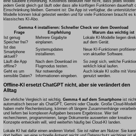
eine saubere Einordnung. Kostenlos bedeutet hier nicht, dass jedes Modell
jedem Gerät gleich gut läuft oder dass alle künftigen Funktionen dauerhaft 
Einschränkung bleiben. Gemeint ist: Die App ist verfügbar, die unterstützte
Modelle können lokal getestet werden und für viele Funktionen braucht es k
klassisches KI-Abo.
Gemma 4 installieren: Schneller Check vor dem Download
Frage
Empfehlung
Warum das wichtig ist
Ist genug
Mehrere Gigabyte
Lokale KI-Modelle liegen direk
Speicher frei?
einplanen.
auf dem Gerät.
Ist das
Systemupdates
Neue KI-Funktionen profitiere
Smartphone
installieren.
von aktueller Software.
aktuell?
Läuft die App
Nach dem Download im
So zeigt sich, welche Funktio
offline?
Flugmodus testen.
wirklich lokal laufen.
Geht es um
Nur notwendige
Auch lokale KI sollte mit Vors
sensible Daten?
Informationen eingeben.
genutzt werden.
Offline-KI ersetzt ChatGPT nicht, aber sie verändert den
Alltag
Der ehrliche Vergleich ist wichtig.
Gemma 4 auf dem Smartphone
ist nich
automatisch besser als ChatGPT, Gemini oder Claude. Große Cloud-Model
haben mehr Rechenleistung, können oft längere Zusammenhänge verarbeit
und liefern bei komplexen Aufgaben bessere Ergebnisse. Wer tief
recherchieren, programmieren, lange Dokumente auswerten oder kreative
Konzepte entwickeln will, wird weiterhin häufig bei Cloud-KI landen.
Lokale KI hat dafür einen anderen Vorteil. Sie ist näher am Nutzer. Sie kan
dort helfen, wo eine schnelle Antwort reicht und Datenschutz wichtiger ist a