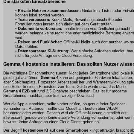
Die stärksten Einsatzbereiche
•
Private Notizen zusammenfassen:
Gedanken, Listen oder Entwür
können lokal sortiert werden.
•
Texte verbessern:
Kurze Mails, Bewerbungsabschnitte oder
Formulierungen lassen sich direkt auf dem Gerät prüfen.
•
Dokumente vorbereiten:
Inhalte können verständlicher gemacht
werden, solange keine rechtliche oder medizinische Beratung erwart
wird.
•
Reisen und Funklöcher:
Offline-KI bleibt auch dort nutzbar, wo m
Daten fehlen.
•
Datensparsame KI-Nutzung:
Wer einfache Aufgaben erledigt, bra
nicht für jede Anfrage eine Cloud-Verbindung.
Gemma 4 kostenlos installieren: Das sollten Nutzer wisse
Die wichtigste Einschränkung zuerst: Nicht jedes Smartphone wird lokale K
gleich gut ausführen.
Gemma 4
kann auf geeigneter Hardware lokal laufen,
aber Speicherplatz, Prozessor, Arbeitsspeicher und Wärmeentwicklung spie
eine Rolle. In einem Praxistest von Tom's Guide wurde etwa das Modell
Gemma 4 E2B
mit rund 2,5 Gigabyte beschrieben. Das ist für moderne
Smartphones machbar, aber kein winziger Download.
Wer die App ausprobiert, sollte vorher prüfen, ob genug freier Speicher
vorhanden ist. Außerdem sollte das Modell am besten über WLAN
heruntergeladen werden. Danach wird die Offline-Nutzung eigentlich erst
interessant, gerade wenn keine stabile Verbindung vorhanden ist oder wenn
bewusst keine Anfrage an einen Cloud-Dienst gehen soll.
Der Begriff
kostenlose KI auf dem Smartphone
klingt attraktiv, braucht a