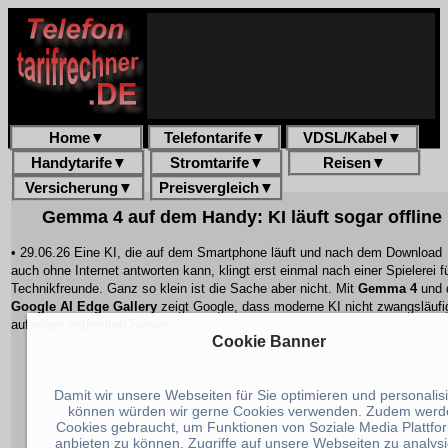
Home
▼
Telefontarife
▼
VDSL/Kabel
▼
Handytarife
▼
Stromtarife
▼
Reisen
▼
Versicherung
▼
Preisvergleich
▼
Gemma 4 auf dem Handy: KI läuft sogar offline
• 29.06.26 Eine KI, die auf dem Smartphone läuft und nach dem Download
auch ohne Internet antworten kann, klingt erst einmal nach einer Spielerei f
Technikfreunde. Ganz so klein ist die Sache aber nicht. Mit
Gemma 4
und 
Google AI Edge Gallery
zeigt Google, dass moderne KI nicht zwangsläufi
auf einen entfernten Server
Cookie Banner
Damit wir unsere Webseiten für Sie optimieren und personalis
können würden wir gerne Cookies verwenden. Zudem werd
Cookies gebraucht, um Funktionen von Soziale Media Plattfo
anbieten zu können, Zugriffe auf unsere Webseiten zu analys