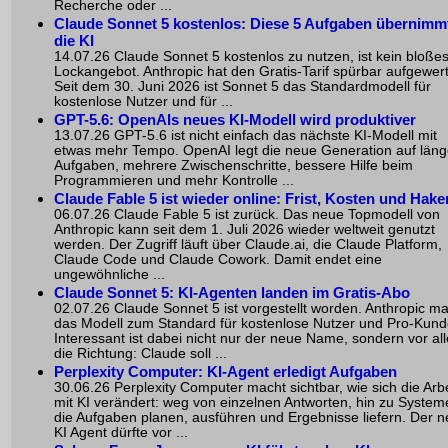
Recherche oder ...
Claude Sonnet 5 kostenlos: Diese 5 Aufgaben übernimm
die KI
14.07.26 Claude Sonnet 5 kostenlos zu nutzen, ist kein bloße
Lockangebot. Anthropic hat den Gratis-Tarif spürbar aufgewert
Seit dem 30. Juni 2026 ist Sonnet 5 das Standardmodell für
kostenlose Nutzer und für ...
GPT-5.6: OpenAIs neues KI-Modell wird produktiver
13.07.26 GPT-5.6 ist nicht einfach das nächste KI-Modell mit
etwas mehr Tempo. OpenAI legt die neue Generation auf läng
Aufgaben, mehrere Zwischenschritte, bessere Hilfe beim
Programmieren und mehr Kontrolle ...
Claude Fable 5 ist wieder online: Frist, Kosten und Hake
06.07.26 Claude Fable 5 ist zurück. Das neue Topmodell von
Anthropic kann seit dem 1. Juli 2026 wieder weltweit genutzt
werden. Der Zugriff läuft über Claude.ai, die Claude Platform,
Claude Code und Claude Cowork. Damit endet eine
ungewöhnliche ...
Claude Sonnet 5: KI-Agenten landen im Gratis-Abo
02.07.26 Claude Sonnet 5 ist vorgestellt worden. Anthropic m
das Modell zum Standard für kostenlose Nutzer und Pro-Kund
Interessant ist dabei nicht nur der neue Name, sondern vor al
die Richtung: Claude soll ...
Perplexity Computer: KI-Agent erledigt Aufgaben
30.06.26 Perplexity Computer macht sichtbar, wie sich die Arbe
mit KI verändert: weg von einzelnen Antworten, hin zu System
die Aufgaben planen, ausführen und Ergebnisse liefern. Der 
KI Agent dürfte vor ...