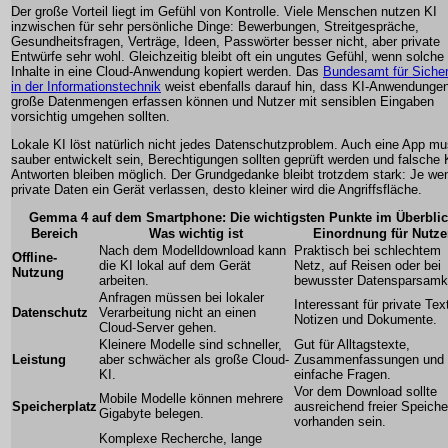
Der große Vorteil liegt im Gefühl von Kontrolle. Viele Menschen nutzen KI
inzwischen für sehr persönliche Dinge: Bewerbungen, Streitgespräche,
Gesundheitsfragen, Verträge, Ideen, Passwörter besser nicht, aber private
Entwürfe sehr wohl. Gleichzeitig bleibt oft ein ungutes Gefühl, wenn solche
Inhalte in eine Cloud-Anwendung kopiert werden. Das
Bundesamt für Sicher
in der Informationstechnik
weist ebenfalls darauf hin, dass KI-Anwendunge
große Datenmengen erfassen können und Nutzer mit sensiblen Eingaben
vorsichtig umgehen sollten.
Lokale KI löst natürlich nicht jedes Datenschutzproblem. Auch eine App m
sauber entwickelt sein, Berechtigungen sollten geprüft werden und falsche 
Antworten bleiben möglich. Der Grundgedanke bleibt trotzdem stark: Je we
private Daten ein Gerät verlassen, desto kleiner wird die Angriffsfläche.
Gemma 4 auf dem Smartphone: Die wichtigsten Punkte im Überblic
Bereich
Was wichtig ist
Einordnung für Nutze
Nach dem Modelldownload kann
Praktisch bei schlechtem
Offline-
die KI lokal auf dem Gerät
Netz, auf Reisen oder bei
Nutzung
arbeiten.
bewusster Datensparsamke
Anfragen müssen bei lokaler
Interessant für private Tex
Datenschutz
Verarbeitung nicht an einen
Notizen und Dokumente.
Cloud-Server gehen.
Kleinere Modelle sind schneller,
Gut für Alltagstexte,
Leistung
aber schwächer als große Cloud-
Zusammenfassungen und
KI.
einfache Fragen.
Vor dem Download sollte
Mobile Modelle können mehrere
Speicherplatz
ausreichend freier Speiche
Gigabyte belegen.
vorhanden sein.
Komplexe Recherche, lange