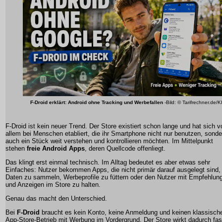
F-Droid erklärt: Android ohne Tracking und Werbefallen
-Bild: © Tarifrechner.de/K
F-Droid ist kein neuer Trend. Der Store existiert schon lange und hat sich v
allem bei Menschen etabliert, die ihr Smartphone nicht nur benutzen, sonde
auch ein Stück weit verstehen und kontrollieren möchten. Im Mittelpunkt
stehen
freie Android Apps
, deren Quellcode offenliegt.
Das klingt erst einmal technisch. Im Alltag bedeutet es aber etwas sehr
Einfaches: Nutzer bekommen Apps, die nicht primär darauf ausgelegt sind,
Daten zu sammeln, Werbeprofile zu füttern oder den Nutzer mit Empfehlun
und Anzeigen im Store zu halten.
Genau das macht den Unterschied.
Bei
F-Droid
braucht es kein Konto, keine Anmeldung und keinen klassisch
App-Store-Betrieb mit Werbung im Vordergrund. Der Store wirkt dadurch fas