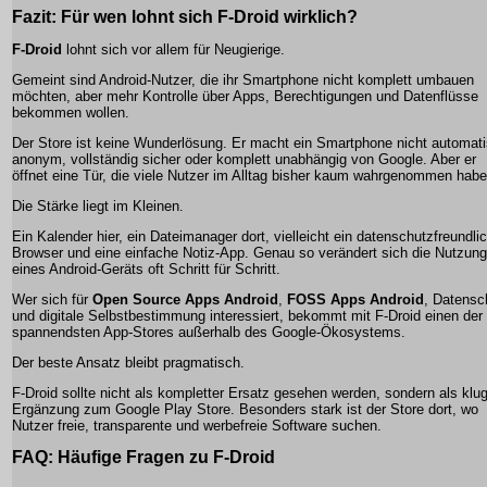
Fazit: Für wen lohnt sich F-Droid wirklich?
F-Droid
lohnt sich vor allem für Neugierige.
Gemeint sind Android-Nutzer, die ihr Smartphone nicht komplett umbauen
möchten, aber mehr Kontrolle über Apps, Berechtigungen und Datenflüsse
bekommen wollen.
Der Store ist keine Wunderlösung. Er macht ein Smartphone nicht automat
anonym, vollständig sicher oder komplett unabhängig von Google. Aber er
öffnet eine Tür, die viele Nutzer im Alltag bisher kaum wahrgenommen habe
Die Stärke liegt im Kleinen.
Ein Kalender hier, ein Dateimanager dort, vielleicht ein datenschutzfreundli
Browser und eine einfache Notiz-App. Genau so verändert sich die Nutzung
eines Android-Geräts oft Schritt für Schritt.
Wer sich für
Open Source Apps Android
,
FOSS Apps Android
, Datensc
und digitale Selbstbestimmung interessiert, bekommt mit F-Droid einen der
spannendsten App-Stores außerhalb des Google-Ökosystems.
Der beste Ansatz bleibt pragmatisch.
F-Droid sollte nicht als kompletter Ersatz gesehen werden, sondern als klu
Ergänzung zum Google Play Store. Besonders stark ist der Store dort, wo
Nutzer freie, transparente und werbefreie Software suchen.
FAQ: Häufige Fragen zu F-Droid