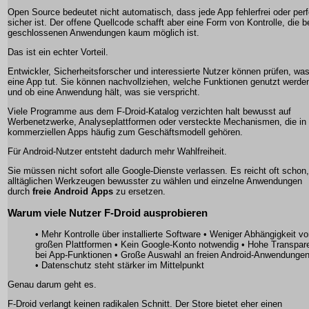
Open Source bedeutet nicht automatisch, dass jede App fehlerfrei oder perf
sicher ist. Der offene Quellcode schafft aber eine Form von Kontrolle, die b
geschlossenen Anwendungen kaum möglich ist.
Das ist ein echter Vorteil.
Entwickler, Sicherheitsforscher und interessierte Nutzer können prüfen, wa
eine App tut. Sie können nachvollziehen, welche Funktionen genutzt werde
und ob eine Anwendung hält, was sie verspricht.
Viele Programme aus dem F-Droid-Katalog verzichten halt bewusst auf
Werbenetzwerke, Analyseplattformen oder versteckte Mechanismen, die in
kommerziellen Apps häufig zum Geschäftsmodell gehören.
Für Android-Nutzer entsteht dadurch mehr Wahlfreiheit.
Sie müssen nicht sofort alle Google-Dienste verlassen. Es reicht oft schon,
alltäglichen Werkzeugen bewusster zu wählen und einzelne Anwendungen
durch
freie Android Apps
zu ersetzen.
Warum viele Nutzer F-Droid ausprobieren
• Mehr Kontrolle über installierte Software • Weniger Abhängigkeit v
großen Plattformen • Kein Google-Konto notwendig • Hohe Transpar
bei App-Funktionen • Große Auswahl an freien Android-Anwendunge
• Datenschutz steht stärker im Mittelpunkt
Genau darum geht es.
F-Droid verlangt keinen radikalen Schnitt. Der Store bietet eher einen