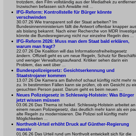
trotzdem, den Film vollständig aus der Mediathek zu entfernen
Inzwischen befassen sich Anwälte mit ...
IFG-Reform: Kontrollstelle für Bürger könnte
verschwinden
30.07.26 Wie transparent soll der Staat arbeiten? Im
Bundesinnenministerium fällt die Antwort offenbar knapper au
als bislang bekannt. Nach einer Recherche von MDR Investiga
könnte die Bundesregierung nicht nur einzelne Regeln des ...
IFG-Reform 2026: Muss man dem Staat bald erklären,
warum man fragt?
22.07.26 Die Koalition will das Informationsfreiheitsgesetz
ändern. Offiziell geht es um neue Regeln, Schutz für Beschäfti
und weniger Verwaltungsaufwand. Kritiker sehen darin ein
Problem, das weit über ...
Bundespolizeigesetz: Gesichtserkennung und
Staatstrojaner kommen
13.07.26 Die Kamera am Bahnhof schaut künftig nicht mehr n
zu. In bestimmten Fällen kann sie prüfen, ob ein Gesicht zu ei
gesuchten Person passt. Darum geht es beim neuen ...
Neues Polizeigesetz in Schleswig-Holstein: Was Bürger
jetzt wissen müssen
03.06.26 Das Thema ist heikel. Schleswig-Holstein arbeitet an
einem neuen Polizeigesetz, das deutlich mehr kann als ein pa
alte Regeln zu modernisieren. Die Polizei soll künftig mehr
Möglichkeiten ...
Northvolt-Urteil erhöht Druck auf Günther-Regierung
massiv
01.06.26 Das Urteil rund um Northvolt entwickelt sich für die