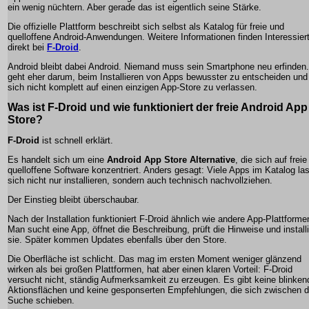
ein wenig nüchtern. Aber gerade das ist eigentlich seine Stärke.
Die offizielle Plattform beschreibt sich selbst als Katalog für freie und
quelloffene Android-Anwendungen. Weitere Informationen finden Interessier
direkt bei
F-Droid
.
Android bleibt dabei Android. Niemand muss sein Smartphone neu erfinden
geht eher darum, beim Installieren von Apps bewusster zu entscheiden und
sich nicht komplett auf einen einzigen App-Store zu verlassen.
Was ist F-Droid und wie funktioniert der freie Android App
Store?
F-Droid
ist schnell erklärt.
Es handelt sich um eine
Android App Store Alternative
, die sich auf frei
quelloffene Software konzentriert. Anders gesagt: Viele Apps im Katalog la
sich nicht nur installieren, sondern auch technisch nachvollziehen.
Der Einstieg bleibt überschaubar.
Nach der Installation funktioniert F-Droid ähnlich wie andere App-Plattforme
Man sucht eine App, öffnet die Beschreibung, prüft die Hinweise und installi
sie. Später kommen Updates ebenfalls über den Store.
Die Oberfläche ist schlicht. Das mag im ersten Moment weniger glänzend
wirken als bei großen Plattformen, hat aber einen klaren Vorteil: F-Droid
versucht nicht, ständig Aufmerksamkeit zu erzeugen. Es gibt keine blinke
Aktionsflächen und keine gesponserten Empfehlungen, die sich zwischen d
Suche schieben.