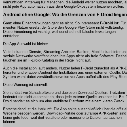
vernünftigen Mittelweg für Menschen, die Android weiter nutzen möchten, a
nicht jede App automatisch aus dem Google-Ökosystem beziehen wollen.
Android ohne Google: Wo die Grenzen von F-Droid liegen
Ganz ohne Einschränkungen geht es nicht. So interessant
F-Droid
ist: Für
meisten Nutzer ersetzt der Store den Google Play Store nicht vollständig.
Diese Einordnung ist wichtig, weil sonst schnell falsche Erwartungen
entstehen.
Die App-Auswahl ist kleiner.
Viele bekannte Dienste, Streaming-Anbieter, Banken, Mobilfunkanbieter un
soziale Netzwerke veröffentlichen ihre Apps nicht als freie Software. Desha
tauchen sie im F-Droid-Katalog in der Regel nicht auf.
Auch die Installation läuft anders. Nutzer laden F-Droid zunächst als APK-D
herunter und erlauben Android die Installation aus einer externen Quelle. D
System warnt dabei verständlicherweise vor Apps außerhalb des Play Stor
Diese Warnung ist sinnvoll.
Sie schützt vor Schadsoftware und dubiosen Download-Quellen. Trotzdem
bedeutet sie nicht automatisch, dass jede externe Quelle unsicher ist. Bei 
Droid handelt es sich um eine etablierte Plattform mit einem klaren Zweck.
Entscheidend ist die Herkunft. Die App sollte ausschließlich über die offiziel
Website bezogen werden. Download-Portale oder zufällige APK-Seiten sind
keine gute Idee, weil dort veraltete oder manipulierte Dateien auftauchen
können.