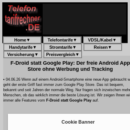
Home
▼
Telefontarife
▼
VDSL/Kabel
▼
Handytarife
▼
Stromtarife
▼
Reisen
▼
Versicherung
▼
Preisvergleich
▼
F-Droid statt Google Play: Der freie Android App
Store ohne Werbung und Tracking
• 04.06.26 Wenn auf einem Android-Smartphone eine neue App gebraucht w
geht der erste Griff fast immer zum Google Play Store. Das ist bequem,
bekannt und seit Jahren der normale Weg. Nur fragen sich inzwischen meh
Menschen, ob das wirklich immer die beste Lösung ist. Wir zeigen Ihnen w
immer alle Features vom
F-Droid statt Google Play
auf.
Cookie Banner