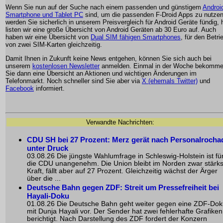
Wenn Sie nun auf der Suche nach einem passenden und günstigem
Androi
Smartphone und Tablet PC
sind, um die passenden F-Droid Apps zu nutzen
werden Sie sicherlich in unserem Preisvergleich für Android Geräte fündig, h
listen wir eine große Übersicht von Android Geräten ab 30 Euro auf. Auch
haben wir eine Übersicht von
Dual SIM fähigen Smartphones
, für den Betri
von zwei SIM-Karten gleichzeitig.
Damit Ihnen in Zukunft keine News entgehen, können Sie sich auch bei
unserem
kostenlosen Newsletter
anmelden. Einmal in der Woche bekomm
Sie dann eine Übersicht an Aktionen und wichtigen Änderungen im
Telefonmarkt. Noch schneller sind Sie aber via
X (ehemals Twitter)
und
Facebook
informiert.
Verwandte Nachrichten:
CDU SH bei 27 Prozent: Merz gerät nach Personalrocha
unter Druck
03.08.26 Die jüngste Wahlumfrage in Schleswig-Holstein ist fü
die CDU unangenehm. Die Union bleibt im Norden zwar stärks
Kraft, fällt aber auf 27 Prozent. Gleichzeitig wächst der Ärger
über die ...
Deutsche Bahn gegen ZDF: Streit um Pressefreiheit bei
Hayali-Doku
01.08.26 Die Deutsche Bahn geht weiter gegen eine ZDF-Do
mit Dunja Hayali vor. Der Sender hat zwei fehlerhafte Grafiken
berichtigt. Nach Darstellung des ZDF fordert der Konzern