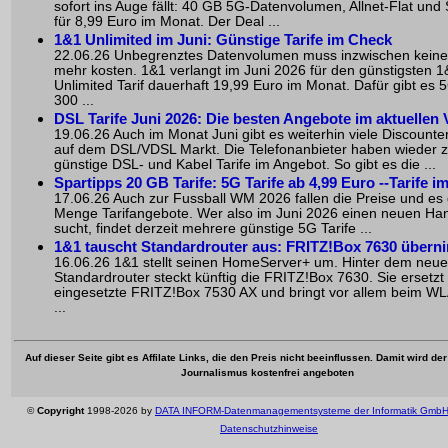
sofort ins Auge fällt: 40 GB 5G-Datenvolumen, Allnet-Flat und
für 8,99 Euro im Monat. Der Deal ...
1&1 Unlimited im Juni: Günstige Tarife im Check
22.06.26 Unbegrenztes Datenvolumen muss inzwischen keine
mehr kosten. 1&1 verlangt im Juni 2026 für den günstigsten 1
Unlimited Tarif dauerhaft 19,99 Euro im Monat. Dafür gibt es 5
300 ...
DSL Tarife Juni 2026: Die besten Angebote im aktuellen 
19.06.26 Auch im Monat Juni gibt es weiterhin viele Discount
auf dem DSL/VDSL Markt. Die Telefonanbieter haben wieder z
günstige DSL- und Kabel Tarife im Angebot. So gibt es die ...
Spartipps 20 GB Tarife: 5G Tarife ab 4,99 Euro --Tarife 
17.06.26 Auch zur Fussball WM 2026 fallen die Preise und es 
Menge Tarifangebote. Wer also im Juni 2026 einen neuen Han
sucht, findet derzeit mehrere günstige 5G Tarife ...
1&1 tauscht Standardrouter aus: FRITZ!Box 7630 übern
16.06.26 1&1 stellt seinen HomeServer+ um. Hinter dem neu
Standardrouter steckt künftig die FRITZ!Box 7630. Sie ersetzt 
eingesetzte FRITZ!Box 7530 AX und bringt vor allem beim W
...
Auf dieser Seite gibt es Affilate Links, die den Preis nicht beeinflussen. Damit wird de
Journalismus kostenfrei angeboten
©
Copyright
1998-2026 by
DATA INFORM-Datenmanagementsysteme der Informatik Gmb
Datenschutzhinweise