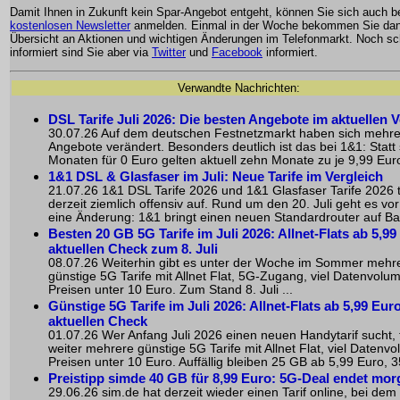
Damit Ihnen in Zukunft kein Spar-Angebot entgeht, können Sie sich auch 
kostenlosen Newsletter
anmelden. Einmal in der Woche bekommen Sie dan
Übersicht an Aktionen und wichtigen Änderungen im Telefonmarkt. Noch sc
informiert sind Sie aber via
Twitter
und
Facebook
informiert.
Verwandte Nachrichten:
DSL Tarife Juli 2026: Die besten Angebote im aktuellen V
30.07.26 Auf dem deutschen Festnetzmarkt haben sich mehr
Angebote verändert. Besonders deutlich ist das bei 1&1: Statt
Monaten für 0 Euro gelten aktuell zehn Monate zu je 9,99 Euro
1&1 DSL & Glasfaser im Juli: Neue Tarife im Vergleich
21.07.26 1&1 DSL Tarife 2026 und 1&1 Glasfaser Tarife 2026 
derzeit ziemlich offensiv auf. Rund um den 20. Juli geht es vo
eine Änderung: 1&1 bringt einen neuen Standardrouter auf Bas
Besten 20 GB 5G Tarife im Juli 2026: Allnet-Flats ab 5,99
aktuellen Check zum 8. Juli
08.07.26 Weiterhin gibt es unter der Woche im Sommer mehr
günstige 5G Tarife mit Allnet Flat, 5G-Zugang, viel Datenvolu
Preisen unter 10 Euro. Zum Stand 8. Juli ...
Günstige 5G Tarife im Juli 2026: Allnet-Flats ab 5,99 Eur
aktuellen Check
01.07.26 Wer Anfang Juli 2026 einen neuen Handytarif sucht, 
weiter mehrere günstige 5G Tarife mit Allnet Flat, viel Daten
Preisen unter 10 Euro. Auffällig bleiben 25 GB ab 5,99 Euro, 35
Preistipp simde 40 GB für 8,99 Euro: 5G-Deal endet mo
29.06.26 sim.de hat derzeit wieder einen Tarif online, bei dem