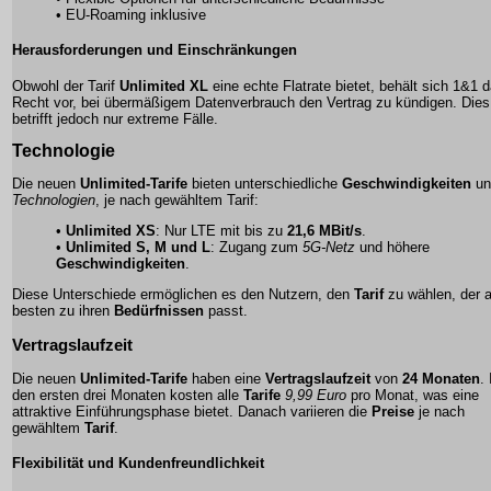
• EU-Roaming inklusive
Herausforderungen und Einschränkungen
Obwohl der Tarif
Unlimited XL
eine echte Flatrate bietet, behält sich 1&1 
Recht vor, bei übermäßigem Datenverbrauch den Vertrag zu kündigen. Dies
betrifft jedoch nur extreme Fälle.
Technologie
Die neuen
Unlimited-Tarife
bieten unterschiedliche
Geschwindigkeiten
un
Technologien
, je nach gewähltem Tarif:
•
Unlimited XS
: Nur LTE mit bis zu
21,6 MBit/s
.
•
Unlimited S, M und L
: Zugang zum
5G-Netz
und höhere
Geschwindigkeiten
.
Diese Unterschiede ermöglichen es den Nutzern, den
Tarif
zu wählen, der 
besten zu ihren
Bedürfnissen
passt.
Vertragslaufzeit
Die neuen
Unlimited-Tarife
haben eine
Vertragslaufzeit
von
24 Monaten
. 
den ersten drei Monaten kosten alle
Tarife
9,99 Euro
pro Monat, was eine
attraktive Einführungsphase bietet. Danach variieren die
Preise
je nach
gewähltem
Tarif
.
Flexibilität und Kundenfreundlichkeit