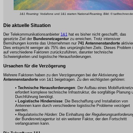
1&1 Roaming
: Vodafone und 1&1 starten National-Roaming -Bild: © tarifrechner.de
Die aktuelle Situation
Der Telekommunikationsanbieter
1&1
hat es bisher nicht geschafft, das
gesetzte Ziel der
Bundesnetzagentur
zu erreichen. Trotz intensiver
Bemühungen konnte das Unternehmen nur
741 Antennenstandorte
aktivie
Dies entspricht weniger als 75% des ursprünglichen Ziels. Dieses Problem 
auf verschiedene Faktoren zurückzuführen, darunter technische
Schwierigkeiten und logistische Herausforderungen.
Ursachen für die Verzögerung
Mehrere Faktoren haben zu den Verzögerungen bei der Aktivierung der
Antennenstandorte
von 1&1 beigetragen. Zu den wichtigsten gehören:
•
Technische Herausforderungen
: Der Aufbau eines Mobilfunknetz
erfordert komplexe technische Infrastruktur, die sorgfältige Planung 
Durchführung benötigt.
•
Logistische Hindernisse
: Die Beschaffung und Installation von
Antennen kann durch verschiedene logistische Probleme verzögert
werden.
•
Regulatorische Hürden
: Die Einhaltung der
Regulierungsanforderun
der Bundesnetzagentur ist ein weiterer Faktor, der den Fortschritt
verlangsamen kann.