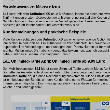
Vorteile gegenüber Mitbewerbern
1&1 setzt mit dem
Unlimited XS
neue Maßstäbe, indem sie einen preiswe
Tarif mit unbegrenztem
Datenvolumen
anbieten, ohne zusätzliche Kosten d
Nachbuchungen. Dies ist ein deutlicher Vorteil gegenüber Tarifen anderer
Anbieter, die oft intransparent und kostenintensiv sind.
Kundenmeinungen und praktische Beispiele
Viele Kunden schätzen den
Unlimited XS
als eine hervorragende Option fü
ihre Mobilfunkbedürfnisse. Ein zufriedener Nutzer berichtet: "Ich brauche k
superschnellen Verbindungen, aber unbegrenztes Datenvolumen ist für mic
wichtig. Mit Unlimited XS habe ich genau das bekommen, was ich gesucht
habe - und das zu einem unschlagbaren Preis."
1&1 Unlimited-Tarife April
: Unlimited Tarife ab 9,99 Euro
Der Mobilfunkanbieter
1&1
bietet seine Unlimited Tarife auch im Monat April
So hatte der Anbieter zuletzt seine Tarifstruktur überarbeitet und bietet neu
Unlimited-Tarife
an, die ohne Nachbuchung auskommen. Diese Entwicklu
ist ein bedeutender Schritt, um den Kunden eine echte
Flatrate
für mobiles
Internet zu ermöglichen. Doch was genau steckt hinter diesen Tarifen, und
welche
Konditionen
gelten?