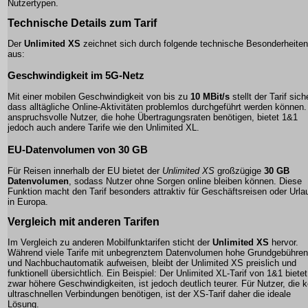
Nutzertypen.
Technische Details zum Tarif
Der
Unlimited XS
zeichnet sich durch folgende technische Besonderheiten
aus:
Geschwindigkeit im
5G-Netz
Mit einer mobilen Geschwindigkeit von bis zu
10 MBit/s
stellt der Tarif sich
dass alltägliche Online-Aktivitäten problemlos durchgeführt werden können.
anspruchsvolle Nutzer, die hohe Übertragungsraten benötigen, bietet 1&1
jedoch auch andere Tarife wie den Unlimited XL.
EU-Datenvolumen von
30 GB
Für Reisen innerhalb der EU bietet der
Unlimited XS
großzügige
30 GB
Datenvolumen
, sodass Nutzer ohne Sorgen online bleiben können. Diese
Funktion macht den Tarif besonders attraktiv für Geschäftsreisen oder Urla
in Europa.
Vergleich mit anderen Tarifen
Im Vergleich zu anderen Mobilfunktarifen sticht der
Unlimited XS
hervor.
Während viele Tarife mit unbegrenztem
Datenvolumen
hohe Grundgebühren
und Nachbuchautomatik aufweisen, bleibt der Unlimited XS preislich und
funktionell übersichtlich. Ein Beispiel: Der Unlimited XL-Tarif von 1&1 bietet
zwar höhere Geschwindigkeiten, ist jedoch deutlich teurer. Für Nutzer, die k
ultraschnellen Verbindungen benötigen, ist der XS-Tarif daher die ideale
Lösung.