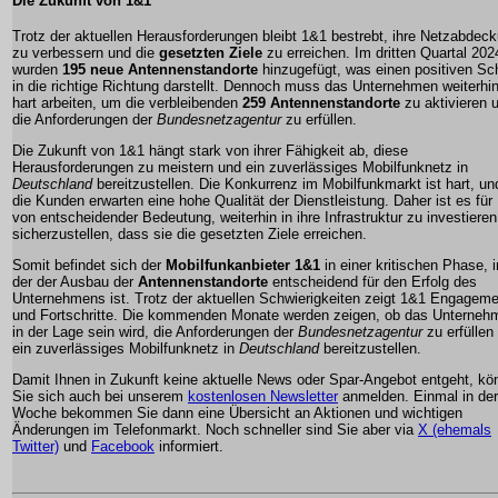
Die Zukunft von 1&1
Trotz der aktuellen Herausforderungen bleibt 1&1 bestrebt, ihre Netzabdec
zu verbessern und die
gesetzten Ziele
zu erreichen. Im dritten Quartal 202
wurden
195 neue Antennenstandorte
hinzugefügt, was einen positiven Sch
in die richtige Richtung darstellt. Dennoch muss das Unternehmen weiterhi
hart arbeiten, um die verbleibenden
259 Antennenstandorte
zu aktivieren 
die Anforderungen der
Bundesnetzagentur
zu erfüllen.
Die Zukunft von 1&1 hängt stark von ihrer Fähigkeit ab, diese
Herausforderungen zu meistern und ein zuverlässiges Mobilfunknetz in
Deutschland
bereitzustellen. Die Konkurrenz im Mobilfunkmarkt ist hart, un
die Kunden erwarten eine hohe Qualität der Dienstleistung. Daher ist es für
von entscheidender Bedeutung, weiterhin in ihre Infrastruktur zu investiere
sicherzustellen, dass sie die gesetzten Ziele erreichen.
Somit befindet sich der
Mobilfunkanbieter 1&1
in einer kritischen Phase, i
der der Ausbau der
Antennenstandorte
entscheidend für den Erfolg des
Unternehmens ist. Trotz der aktuellen Schwierigkeiten zeigt 1&1 Engageme
und Fortschritte. Die kommenden Monate werden zeigen, ob das Unterneh
in der Lage sein wird, die Anforderungen der
Bundesnetzagentur
zu erfüllen
ein zuverlässiges Mobilfunknetz in
Deutschland
bereitzustellen.
Damit Ihnen in Zukunft keine aktuelle News oder Spar-Angebot entgeht, kö
Sie sich auch bei unserem
kostenlosen Newsletter
anmelden. Einmal in der
Woche bekommen Sie dann eine Übersicht an Aktionen und wichtigen
Änderungen im Telefonmarkt. Noch schneller sind Sie aber via
X (ehemals
Twitter)
und
Facebook
informiert.