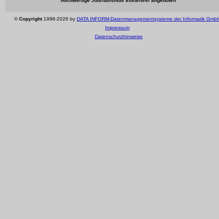
hochwertige Journalismus kostenfrei angeboten
©
Copyright
1998-2026 by
DATA INFORM-Datenmanagementsysteme der Informatik Gmb
Impressum
Datenschutzhinweise