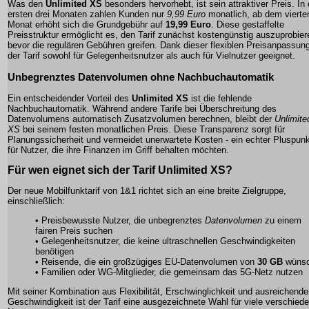
Was den
Unlimited XS
besonders hervorhebt, ist sein attraktiver Preis. In
ersten drei Monaten zahlen Kunden nur
9,99 Euro
monatlich, ab dem vierte
Monat erhöht sich die Grundgebühr auf
19,99 Euro
. Diese gestaffelte
Preisstruktur ermöglicht es, den Tarif zunächst kostengünstig auszuprobier
bevor die regulären Gebühren greifen. Dank dieser flexiblen Preisanpassung
der Tarif sowohl für Gelegenheitsnutzer als auch für Vielnutzer geeignet.
Unbegrenztes
Datenvolumen
ohne Nachbuchautomatik
Ein entscheidender Vorteil des
Unlimited XS
ist die fehlende
Nachbuchautomatik. Während andere Tarife bei Überschreitung des
Datenvolumens automatisch Zusatzvolumen berechnen, bleibt der
Unlimite
XS
bei seinem festen monatlichen Preis. Diese Transparenz sorgt für
Planungssicherheit und vermeidet unerwartete Kosten - ein echter Pluspun
für Nutzer, die ihre Finanzen im Griff behalten möchten.
Für wen eignet sich der Tarif
Unlimited XS
?
Der neue Mobilfunktarif von 1&1 richtet sich an eine breite Zielgruppe,
einschließlich:
• Preisbewusste Nutzer, die unbegrenztes
Datenvolumen
zu einem
fairen Preis suchen
• Gelegenheitsnutzer, die keine ultraschnellen Geschwindigkeiten
benötigen
• Reisende, die ein großzügiges EU-Datenvolumen von
30 GB
wüns
• Familien oder WG-Mitglieder, die gemeinsam das
5G-Netz
nutzen
Mit seiner Kombination aus Flexibilität, Erschwinglichkeit und ausreichende
Geschwindigkeit ist der Tarif eine ausgezeichnete Wahl für viele verschied