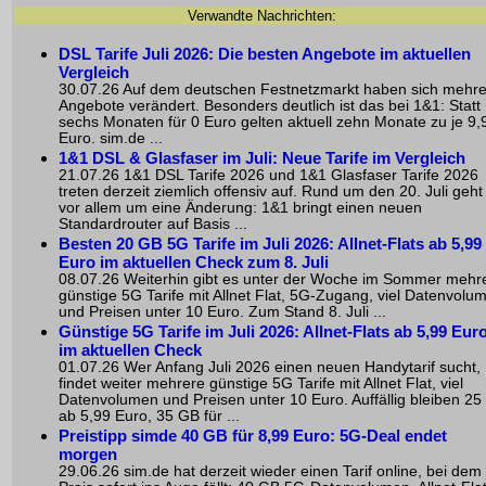
Verwandte Nachrichten:
DSL Tarife Juli 2026: Die besten Angebote im aktuellen
Vergleich
30.07.26 Auf dem deutschen Festnetzmarkt haben sich mehr
Angebote verändert. Besonders deutlich ist das bei 1&1: Statt
sechs Monaten für 0 Euro gelten aktuell zehn Monate zu je 9,
Euro. sim.de ...
1&1 DSL & Glasfaser im Juli: Neue Tarife im Vergleich
21.07.26 1&1 DSL Tarife 2026 und 1&1 Glasfaser Tarife 2026
treten derzeit ziemlich offensiv auf. Rund um den 20. Juli geht
vor allem um eine Änderung: 1&1 bringt einen neuen
Standardrouter auf Basis ...
Besten 20 GB 5G Tarife im Juli 2026: Allnet-Flats ab 5,99
Euro im aktuellen Check zum 8. Juli
08.07.26 Weiterhin gibt es unter der Woche im Sommer mehr
günstige 5G Tarife mit Allnet Flat, 5G-Zugang, viel Datenvolu
und Preisen unter 10 Euro. Zum Stand 8. Juli ...
Günstige 5G Tarife im Juli 2026: Allnet-Flats ab 5,99 Eur
im aktuellen Check
01.07.26 Wer Anfang Juli 2026 einen neuen Handytarif sucht,
findet weiter mehrere günstige 5G Tarife mit Allnet Flat, viel
Datenvolumen und Preisen unter 10 Euro. Auffällig bleiben 2
ab 5,99 Euro, 35 GB für ...
Preistipp simde 40 GB für 8,99 Euro: 5G-Deal endet
morgen
29.06.26 sim.de hat derzeit wieder einen Tarif online, bei dem