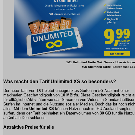
1&1
Unlimited Tarife
Mai: Grosse Übersicht de
Mai
Unlimited Tarife
-Screenshot 1&
Was macht den Tarif
Unlimited XS
so besonders?
Der neue Tarif von 1&1 bietet unbegrenztes Surfen im
5G-Netz
mit einer
maximalen Geschwindigkeit von
10 MBit/s
. Diese Geschwindigkeit reicht 
für alltägliche Aktivitäten wie das Streamen von Videos in Standardauflösu
Surfen im Internet und die Nutzung sozialer Medien. Doch das ist noch nich
alles: Mit dem
Unlimited XS
können Nutzer auch im EU-Ausland sorglos
surfen, denn der Tarif beinhaltet ein Datenvolumen von
30 GB
für die Nutzu
außerhalb Deutschlands.
Attraktive Preise für alle