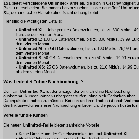
1&1 bietet verschiedene
Unlimited-Tarife
an, die sich in Geschwindigkeit 
Preis unterscheiden. Besonders hervorzuheben ist der neue Tarif
Unlimite
XL
, der eine echte Flatrate ohne Nachbuchung bietet.
Hier sind die wichtigsten Details:
•
Unlimited XL
: Unbegrenztes Datenvolumen, bis zu 300 Mbit/s, 49
Euro ab dem vierten Monat
•
Unlimited L
: 100 GB Datenvolumen, bis zu 300 Mbit/s, 39,99 Eur
dem vierten Monat
•
Unlimited M
: 75 GB Datenvolumen, bis zu 100 Mbit/s, 29,99 Euro
dem vierten Monat
•
Unlimited S
: 50 GB Datenvolumen, bis zu 50 Mbit/s, 19,99 Euro 
dem vierten Monat
•
Unlimited XS
: 25 GB Datenvolumen, bis zu 21,6 Mbit/s, 14,99 Eu
ab dem vierten Monat
Was bedeutet "ohne Nachbuchung"?
Der Tarif
Unlimited XL
ist der einzige, der wirklich ohne Nachbuchung
auskommt. Kunden können unbegrenzt surfen, ohne sich Gedanken über
Datenpakete machen zu müssen. Bei den anderen Tarifen ist nach Verbrau
des Inklusivvolumens eine Nachbuchung erforderlich, die jedoch kostenlos i
Vorteile für die Kunden
Die neuen
Unlimited-Tarife
bieten zahlreiche Vorteile:
• Keine Drosselung der Geschwindigkeit im Tarif
Unlimited XL
• Flexible Optionen für unterschiedliche Bedürfnisse