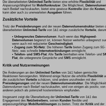
Die überarbeiteten
Unlimited-Tarife
bieten eine erhöhte
Flexibilität
und
Anpassungsfähigkeit
für
Mobilfunknutzer
. Die Möglichkeit,
Datenvolume
nach Bedarf nachzukaufen, bietet eine gewisse
Kontrolle
über die
Kosten
,
kann aber auch zu unerwarteten
Ausgaben
führen.
Zusätzliche Vorteile
Trotz der
Preisänderungen
und der neuen
Datenvolumenstruktur
bieten d
überarbeiteten
Unlimited-Tarife
von 1&1 einige zusätzliche
Vorteile
, darun
•
Unbegrenztes Datenvolumen
: Auch wenn das
Highspeed-
Datenvolumen
begrenzt ist, können Nutzer weiterhin unbegrenzt sur
wenn auch mit reduzierter
Geschwindigkeit
.
•
Zugang zum 5G-Netz
: Die höheren
Tarife
bieten Zugang zum
5G-
Netz
, was schnelle
Internetverbindungen
ermöglicht.
•
Telefon- und SMS-Flat
: Alle
Tarife
beinhalten eine
Telefon-
und
S
Flat
, die unbegrenzte
Gespräche
und
SMS
ermöglicht.
Kritik und Nutzermeinungen
Die Änderungen an den
Unlimited-Tarifen
von 1&1 haben gemischte
Reaktionen hervorgerufen. Während einige Nutzer die erhöhte
Flexibilität
u
die zusätzlichen
Vorteile
schätzen, sind andere unzufrieden mit den
Preissteigerungen
und der neuen
Datenvolumenstruktur
. Die Möglichkeit
Datenvolumen
nach Bedarf nachzukaufen, wird von einigen als positiv, von
anderen jedoch als potenziell kostenintensiv empfunden.
Insgesamt zeigt die Überarbeitung der
Unlimited-Tarife
von 1&1 das
Engagement des
Netzbetreibers
, seinen
Kunden
flexible und
anpassungsfähige
Mobilfunklösungen
zu bieten. Trotz der
Kritik
und der