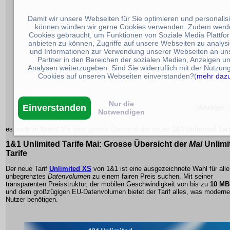
Damit wir unsere Webseiten für Sie optimieren und personalis
können würden wir gerne Cookies verwenden. Zudem werd
Cookies gebraucht, um Funktionen von Soziale Media Plattfo
anbieten zu können, Zugriffe auf unsere Webseiten zu analys
und Informationen zur Verwendung unserer Webseiten an un
Partner in den Bereichen der sozialen Medien, Anzeigen u
Analysen weiterzugeben. Sind Sie widerruflich mit der Nutzun
Cookies auf unseren Webseiten einverstanden?(
mehr daz
Nur die
Einverstanden
Notwendigen
es auch im Monat Mai eine grosse Übersicht der neuen
1&1 Unlimited Tari
1&1
Unlimited Tarife
Mai: Grosse Übersicht der
Mai
Unlimi
Tarife
Der neue Tarif
Unlimited XS
von 1&1 ist eine ausgezeichnete Wahl für alle
unbegrenztes
Datenvolumen
zu einem fairen Preis suchen. Mit seiner
transparenten Preisstruktur, der mobilen Geschwindigkeit von bis zu
10 MBi
und dem großzügigen EU-Datenvolumen bietet der Tarif alles, was moderne
Nutzer benötigen.