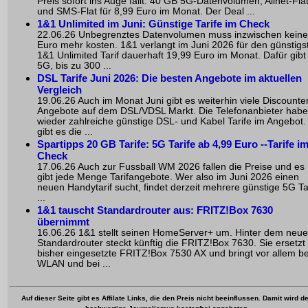
Preis sofort ins Auge fällt: 40 GB 5G-Datenvolumen, Allnet-Fla
und SMS-Flat für 8,99 Euro im Monat. Der Deal ...
1&1 Unlimited im Juni: Günstige Tarife im Check
22.06.26 Unbegrenztes Datenvolumen muss inzwischen keine
Euro mehr kosten. 1&1 verlangt im Juni 2026 für den günstigs
1&1 Unlimited Tarif dauerhaft 19,99 Euro im Monat. Dafür gibt
5G, bis zu 300 ...
DSL Tarife Juni 2026: Die besten Angebote im aktuellen
Vergleich
19.06.26 Auch im Monat Juni gibt es weiterhin viele Discounte
Angebote auf dem DSL/VDSL Markt. Die Telefonanbieter hab
wieder zahlreiche günstige DSL- und Kabel Tarife im Angebot.
gibt es die ...
Spartipps 20 GB Tarife: 5G Tarife ab 4,99 Euro --Tarife i
Check
17.06.26 Auch zur Fussball WM 2026 fallen die Preise und es
gibt jede Menge Tarifangebote. Wer also im Juni 2026 einen
neuen Handytarif sucht, findet derzeit mehrere günstige 5G Ta
...
1&1 tauscht Standardrouter aus: FRITZ!Box 7630
übernimmt
16.06.26 1&1 stellt seinen HomeServer+ um. Hinter dem neu
Standardrouter steckt künftig die FRITZ!Box 7630. Sie ersetzt 
bisher eingesetzte FRITZ!Box 7530 AX und bringt vor allem b
WLAN und bei ...
Auf dieser Seite gibt es Affilate Links, die den Preis nicht beeinflussen. Damit wird de