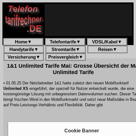
Home
▼
Telefontarife
▼
VDSL/Kabel
▼
Handytarife
▼
Stromtarife
▼
Reisen
▼
Versicherung
▼
Preisvergleich
▼
1&1 Unlimited Tarife Mai: Grosse Übersicht der M
Unlimited Tarife
• 01.05.25 Der Netzbetreiber 1&1 hatte zuletzt den neuen Mobilfunktarif
Unlimited XS
eingeführt, der speziell für Nutzer entwickelt wurde, die eine
kostengünstige Lösung mit unbegrenztem
Datenvolumen
suchen. Dieser Tar
bringt frischen Wind in den Mobilfunkmarkt und setzt neue Maßstäbe in Be
auf Preis-Leistungs-Verhältnis und Flexibilität. Daher gibt
Cookie Banner