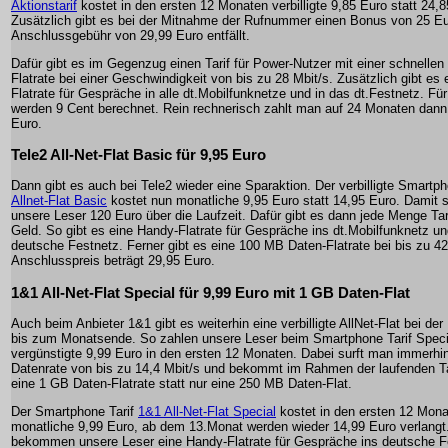
Aktionstarif
kostet in den ersten 12 Monaten verbilligte 9,85 Euro statt 24,8
Zusätzlich gibt es bei der Mitnahme der Rufnummer einen Bonus von 25 Eu
Anschlussgebühr von 29,99 Euro entfällt.
Dafür gibt es im Gegenzug einen Tarif für Power-Nutzer mit einer schnelle
Flatrate bei einer Geschwindigkeit von bis zu 28 Mbit/s. Zusätzlich gibt es
Flatrate für Gespräche in alle dt.Mobilfunknetze und in das dt.Festnetz. F
werden 9 Cent berechnet. Rein rechnerisch zahlt man auf 24 Monaten dann
Euro.
Tele2 All-Net-Flat Basic für 9,95 Euro
Dann gibt es auch bei Tele2 wieder eine Sparaktion. Der verbilligte Smartph
Allnet-Flat Basic
kostet nun monatliche 9,95 Euro statt 14,95 Euro. Damit 
unsere Leser 120 Euro über die Laufzeit. Dafür gibt es dann jede Menge Tari
Geld. So gibt es eine Handy-Flatrate für Gespräche ins dt.Mobilfunknetz un
deutsche Festnetz. Ferner gibt es eine 100 MB Daten-Flatrate bei bis zu 42
Anschlusspreis beträgt 29,95 Euro.
1&1 All-Net-Flat Special für 9,99 Euro mit 1 GB Daten-Flat
Auch beim Anbieter 1&1 gibt es weiterhin eine verbilligte AllNet-Flat bei der
bis zum Monatsende. So zahlen unsere Leser beim Smartphone Tarif Speci
vergünstigte 9,99 Euro in den ersten 12 Monaten. Dabei surft man immerhin
Datenrate von bis zu 14,4 Mbit/s und bekommt im Rahmen der laufenden Ta
eine 1 GB Daten-Flatrate statt nur eine 250 MB Daten-Flat.
Der Smartphone Tarif
1&1 All-Net-Flat Special
kostet in den ersten 12 Mon
monatliche 9,99 Euro, ab dem 13.Monat werden wieder 14,99 Euro verlangt
bekommen unsere Leser eine Handy-Flatrate für Gespräche ins deutsche F