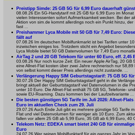
Preistipp Simde: 25 GB 5G für 6,99 Euro dauerhaft güns
08.08.26 Ein 5G-Handytarif mit 25 GB für 6,99 Euro im Monat 
vielen Interessenten sofort Aufmerksamkeit wecken. Bei der ak
Aktion von sim.de kommt allerdings noch ein Punkt hinzu, der l
fast ...
Preishammer Lyca Mobile mit 50 GB für 7,49 Euro: Diese
fällt auf
07.08.26 Im deutschen Mobilfunkmarkt ist bei Tarifen unter 10
inzwischen einiges los. Trotzdem sticht ein Angebot besonder
Lyca Mobile bietet 50 GB Datenvolumen für 7,49 Euro monatlich
AirTag 2 und 20 GB Telekom für unter 60 Euro, eff. 2,45 
03.08.26 Nur noch kurze Zeit: Ein neuer Apple AirTag, 20 GB
eine Allnet-Flat kosten über zwei Jahre rechnerisch nur 58,89
von selbst kommt dieser Preis allerdings nicht zustande. ...
Verlängerung Happy SIM Geburtstagstarif: 75 GB 5G für
30.07.26 Der Happy SIM Geburtstagstarif geht in die Verläng
bringt aktuell der Geburtstagstarif viel Datenvolumen in die Pr
unter 10 Euro. Die Allnet-Flat enthält 75 GB 5G, Telefonie- u
sowie EU-Roaming. Dazu kommen bei der Laufzeitvariante ...
Die besten günstigen 5G Tarife im Juli 2026: Allnet-Flats
Euro im aktuellen Check zum 29. Juli
29.07.26 Auch Ende Juli gibt es mehrere günstige 5G Tarife mit
Flat und viel Datenvolumen für weniger als 10 Euro. Zum aktu
fallen vor allem 25 GB ab 5,99 Euro, 35 GB ab 6,99 Euro, 40 G
Telekom Netz: EDEKA smart bietet 240 GB für einmalige
Euro
24.07.26 Wer seinen Mobilfunktarif für ein ganzes Jahr im Vo