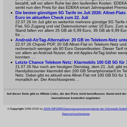
bezahlt, will vor allem Ruhe bei den laufenden Kosten. EDEKA
senkt nun den Preis für das EDEKA smart Jahrespaket Premium
Die besten günstigen 5G Tarife im Juli 2026: Allnet-Flats
Euro im aktuellen Check zum 22. Juli
22.07.26 Im Juli gibt es weiterhin mehrere günstige 5G Tarife m
Flat, 5G-Zugang und viel Datenvolumen unter 10 Euro. Zum a
Stand fallen vor allem 25 GB ab 5,99 Euro, 35 GB ab 6,99 Eu
für ...
Android-AirTag-Alternative: 20 GB im Telekom-Netz unt
22.07.26 Chipolo POP, 20 GB Allnet-Flat im Telekom-Netz und
rechnerisch weniger als 60 Euro Gesamtkosten: Dieser Tarif ri
vor allem an Android-Nutzer, die mit Apples AirTag bisher wen
konnten. ...
Letzte Chance Telekom Netz: Klarmobils 100 GB 5G für 
21.07.26 Nur noch am heutigen Dienstag, dem 21. Juli, gibt e
Handydiscounter klarmobil den 100 GB Smartphonetarif im T
Netz. Dabei gibt es aktuell eine Allnet Flat mit 100 GB 5G für 
monatlich an. Der Anschlusspreis ...
Auf dieser Seite gibt es Affilate Links, die den Preis nicht beeinflussen. Damit wird de
Journalismus kostenfrei angeboten
©
Copyright
1998-2026 by
DATA INFORM-Datenmanagementsysteme der Informatik GmbH
Datenschutzhinweise