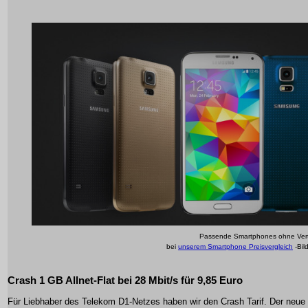
Passende Smartphones ohne Vert
bei
unserem Smartphone Preisvergleich
-Bil
Crash 1 GB Allnet-Flat bei 28 Mbit/s für 9,85 Euro
Für Liebhaber des Telekom D1-Netzes haben wir den Crash Tarif. Der neue