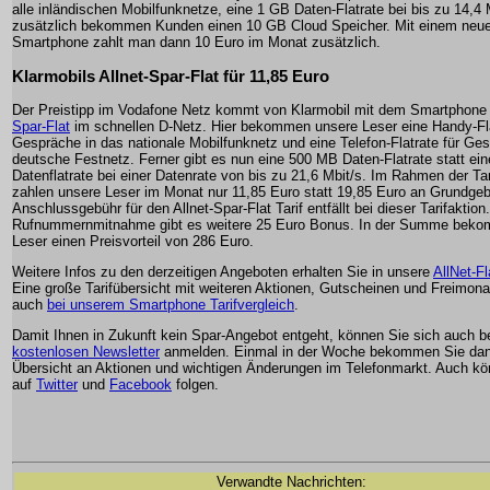
alle inländischen Mobilfunknetze, eine 1 GB Daten-Flatrate bei bis zu 14,4 
zusätzlich bekommen Kunden einen 10 GB Cloud Speicher. Mit einem ne
Smartphone zahlt man dann 10 Euro im Monat zusätzlich.
Klarmobils Allnet-Spar-Flat für 11,85 Euro
Der Preistipp im Vodafone Netz kommt von Klarmobil mit dem Smartphone 
Spar-Flat
im schnellen D-Netz. Hier bekommen unsere Leser eine Handy-Fla
Gespräche in das nationale Mobilfunknetz und eine Telefon-Flatrate für Ge
deutsche Festnetz. Ferner gibt es nun eine 500 MB Daten-Flatrate statt e
Datenflatrate bei einer Datenrate von bis zu 21,6 Mbit/s. Im Rahmen der Tar
zahlen unsere Leser im Monat nur 11,85 Euro statt 19,85 Euro an Grundgeb
Anschlussgebühr für den Allnet-Spar-Flat Tarif entfällt bei dieser Tarifaktion.
Rufnummernmitnahme gibt es weitere 25 Euro Bonus. In der Summe bek
Leser einen Preisvorteil von 286 Euro.
Weitere Infos zu den derzeitigen Angeboten erhalten Sie in unsere
AllNet-Fl
Eine große Tarifübersicht mit weiteren Aktionen, Gutscheinen und Freimona
auch
bei unserem Smartphone Tarifvergleich
.
Damit Ihnen in Zukunft kein Spar-Angebot entgeht, können Sie sich auch 
kostenlosen Newsletter
anmelden. Einmal in der Woche bekommen Sie dan
Übersicht an Aktionen und wichtigen Änderungen im Telefonmarkt. Auch k
auf
Twitter
und
Facebook
folgen.
Verwandte Nachrichten: