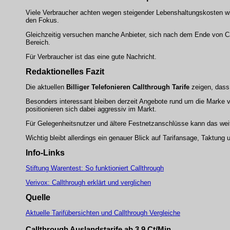
Viele Verbraucher achten wegen steigender Lebenshaltungskosten wi
den Fokus.
Gleichzeitig versuchen manche Anbieter, sich nach dem Ende von Call
Bereich.
Für Verbraucher ist das eine gute Nachricht.
Redaktionelles Fazit
Die aktuellen
Billiger Telefonieren Callthrough Tarife
zeigen, dass 
Besonders interessant bleiben derzeit Angebote rund um die Marke
positionieren sich dabei aggressiv im Markt.
Für Gelegenheitsnutzer und ältere Festnetzanschlüsse kann das weiter
Wichtig bleibt allerdings ein genauer Blick auf Tarifansage, Taktun
Info-Links
Stiftung Warentest: So funktioniert Callthrough
Verivox: Callthrough erklärt und verglichen
Quelle
Aktuelle Tarifübersichten und Callthrough Vergleiche
Callthrough Auslandstarife ab 3,9 Ct/Min.