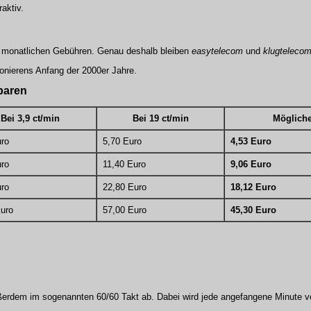
aktiv.
ne monatlichen Gebühren. Genau deshalb bleiben
easytelecom
und
klugteleco
fonierens Anfang der 2000er Jahre.
sparen
Bei 3,9 ct/min
Bei 19 ct/min
Mögliche
uro
5,70 Euro
4,53 Euro
uro
11,40 Euro
9,06 Euro
uro
22,80 Euro
18,12 Euro
Euro
57,00 Euro
45,30 Euro
ßerdem im sogenannten 60/60 Takt ab. Dabei wird jede angefangene Minute vo