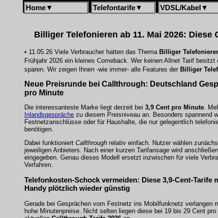
Home
▼
Telefontarife
▼
VDSL/Kabel
▼
Billiger Telefonieren ab 11. Mai 2026: Diese 
• 11.05.26 Viele Verbraucher hatten das Thema
Billiger Telefoniere
Frühjahr 2026 ein kleines Comeback. Wer keinen Allnet Tarif besitz
sparen. Wir zeigen Ihnen -wie immer- alle Features der
Billiger Tele
Neue Preisrunde bei Callthrough: Deutschland Gesp
pro Minute
Die interessanteste Marke liegt derzeit bei
3,9 Cent pro Minute
. Meh
Inlandsgespräche
zu diesem Preisniveau an. Besonders spannend wir
Festnetzanschlüsse oder für Haushalte, die nur gelegentlich telefonie
benötigen.
Dabei funktioniert
Callthrough
relativ einfach. Nutzer wählen zunäch
jeweiligen Anbieters. Nach einer kurzen Tarifansage wird anschließe
eingegeben. Genau dieses Modell ersetzt inzwischen für viele Verbra
Verfahren.
Telefonkosten-Schock vermeiden: Diese 3,9-Cent-Tarife
Handy plötzlich wieder günstig
Gerade bei Gesprächen vom Festnetz ins Mobilfunknetz verlangen 
hohe Minutenpreise. Nicht selten liegen diese bei 19 bis 29 Cent pro