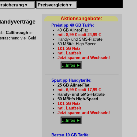
ersicherung
▼
Preisvergleich
▼
Aktionsangebote:
 Handyverträge
Preistipp 40 GB Tarife:
40 GB Allnet-Flat
lebt
Callthrough
im
mtl. 8,99 € statt 24,99 €
erraschend viel Geld
Handy- und SMS-Flatrate
50 MBit/s High-Speed
1&1 5G Netz
mtl. Laufzeit
Jetzt sparen und Wechseln!
...Infos ►
Spartipp Handytarife:
25 GB Allnet-Flat
mtl. 6,99 € statt 17,99 €
Handy- und SMS-Flatrate
50 MBit/s High-Speed
1&1 5G Netz
mtl. Laufzeit
Jetzt sparen und Wechseln!
...Infos ►
Besten 10 GB Tarife: