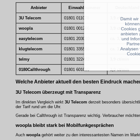
Anbieter
Einwahlnummer
Deutschland
3U Telecom
01801 011078
3,9 ct/min
Damit wir
können
woopla
01801 001266
3,9 ct/min
Cookies 
anbieten 
und Info
easytelecom
01801 203010
ca. 3,9 ct/min
Partne
Analysen 
klugtelecom
01801 335566
ca. 3,9 ct/min
Cookie
telmy
01801 322422
3,9 ct/min
0180Callthrough
01801 601099
3,9 ct/min
Welche Anbieter aktuell den besten Eindruck mache
3U Telecom überzeugt mit Transparenz
Im direkten Vergleich wirkt
3U Telecom
derzeit besonders übersichtl
der Tarif rund um die Uhr.
Gerade bei Callthrough ist Transparenz wichtig. Verbraucher möchte
woopla bleibt stark bei Mobilfunkgesprächen
Auch
woopla
gehört weiter zu den interessantesten Namen im Markt. 