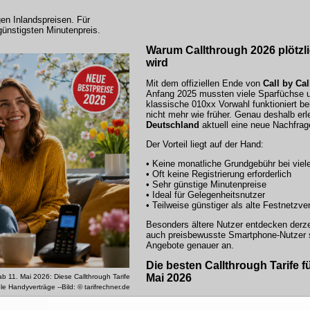
gen Inlandspreisen. Für
günstigsten Minutenpreis.
Warum Callthrough 2026 plötzli
wird
Mit dem offiziellen Ende von
Call by Cal
Anfang 2025 mussten viele Sparfüchse 
klassische 010xx Vorwahl funktioniert be
nicht mehr wie früher. Genau deshalb er
Deutschland
aktuell eine neue Nachfrag
Der Vorteil liegt auf der Hand:
• Keine monatliche Grundgebühr bei viel
• Oft keine Registrierung erforderlich
• Sehr günstige Minutenpreise
• Ideal für Gelegenheitsnutzer
• Teilweise günstiger als alte Festnetzve
Besonders ältere Nutzer entdecken derze
auch preisbewusste Smartphone-Nutzer 
Angebote genauer an.
Die besten Callthrough Tarife fü
Mai 2026
 ab 11. Mai 2026: Diese Callthrough Tarife
ele Handyverträge --Bild: © tarifrechner.de