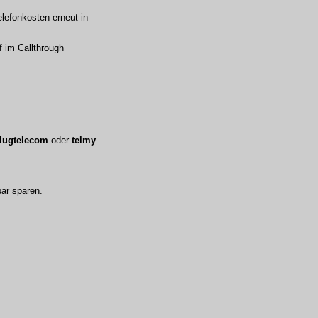
lefonkosten erneut in
f im Callthrough
lugtelecom
oder
telmy
bar sparen.