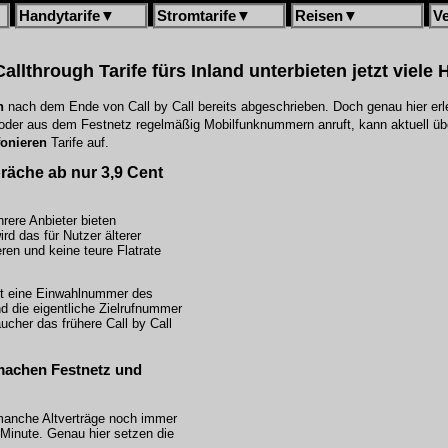
Handytarife
▼
Stromtarife
▼
Reisen
▼
V
Callthrough Tarife fürs Inland unterbieten jetzt viele
n
nach dem Ende von Call by Call bereits abgeschrieben. Doch genau hier er
t oder aus dem Festnetz regelmäßig Mobilfunknummern anruft, kann aktuell üb
fonieren
Tarife auf.
räche ab nur 3,9 Cent
rere Anbieter bieten
d das für Nutzer älterer
ren und keine teure Flatrate
st eine Einwahlnummer des
nd die eigentliche Zielrufnummer
ucher das frühere Call by Call
 machen Festnetz und
manche Altverträge noch immer
 Minute. Genau hier setzen die