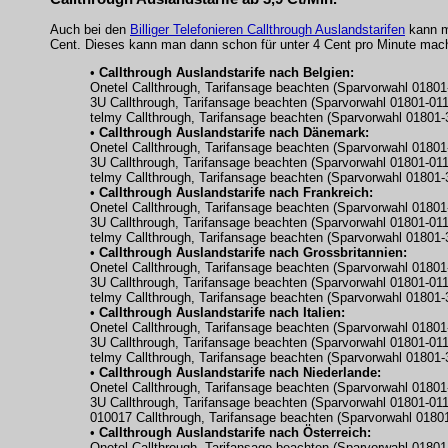
Auch bei den
Billiger Telefonieren Callthrough Auslandstarifen
kann ma
Cent. Dieses kann man dann schon für unter 4 Cent pro Minute mac
•
Callthrough Auslandstarife nach Belgien:
Onetel Callthrough, Tarifansage beachten (Sparvorwahl 01801-
3U Callthrough, Tarifansage beachten (Sparvorwahl 01801-011
telmy Callthrough, Tarifansage beachten (Sparvorwahl 01801-
•
Callthrough Auslandstarife nach Dänemark:
Onetel Callthrough, Tarifansage beachten (Sparvorwahl 01801-
3U Callthrough, Tarifansage beachten (Sparvorwahl 01801-011
telmy Callthrough, Tarifansage beachten (Sparvorwahl 01801-
•
Callthrough Auslandstarife nach Frankreich:
Onetel Callthrough, Tarifansage beachten (Sparvorwahl 01801-
3U Callthrough, Tarifansage beachten (Sparvorwahl 01801-011
telmy Callthrough, Tarifansage beachten (Sparvorwahl 01801-
•
Callthrough Auslandstarife nach Grossbritannien:
Onetel Callthrough, Tarifansage beachten (Sparvorwahl 01801-
3U Callthrough, Tarifansage beachten (Sparvorwahl 01801-011
telmy Callthrough, Tarifansage beachten (Sparvorwahl 01801-
•
Callthrough Auslandstarife nach Italien:
Onetel Callthrough, Tarifansage beachten (Sparvorwahl 01801-
3U Callthrough, Tarifansage beachten (Sparvorwahl 01801-011
telmy Callthrough, Tarifansage beachten (Sparvorwahl 01801-
•
Callthrough Auslandstarife nach Niederlande:
Onetel Callthrough, Tarifansage beachten (Sparvorwahl 01801-
3U Callthrough, Tarifansage beachten (Sparvorwahl 01801-011
010017 Callthrough, Tarifansage beachten (Sparvorwahl 01801
•
Callthrough Auslandstarife nach Österreich:
Onetel Callthrough, Tarifansage beachten (Sparvorwahl 01801-