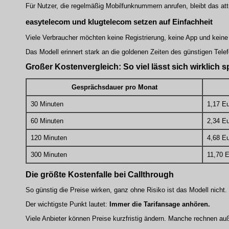
Für Nutzer, die regelmäßig Mobilfunknummern anrufen, bleibt das attr
easytelecom und klugtelecom setzen auf Einfachheit
Viele Verbraucher möchten keine Registrierung, keine App und kei
Das Modell erinnert stark an die goldenen Zeiten des günstigen Tele
Großer Kostenvergleich: So viel lässt sich wirklich 
Gesprächsdauer pro Monat
30 Minuten
1,17 E
60 Minuten
2,34 E
120 Minuten
4,68 E
300 Minuten
11,70 
Die größte Kostenfalle bei Callthrough
So günstig die Preise wirken, ganz ohne Risiko ist das Modell nicht.
Der wichtigste Punkt lautet:
Immer die Tarifansage anhören.
Viele Anbieter können Preise kurzfristig ändern. Manche rechnen au