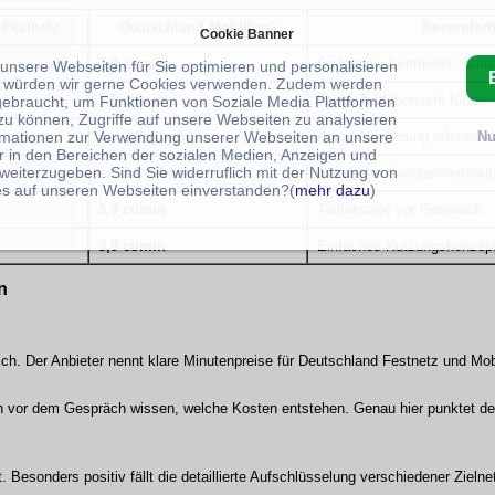
 Festnetz
Deutschland Mobilfunk
Besonderh
Cookie Banner
3,9 ct/min
Einfaches Tarifmodell, ganzt
 unsere Webseiten für Sie optimieren und personalisieren
 würden wir gerne Cookies verwenden. Zudem werden
3,9 ct/min
Breite Tarifübersicht für de
gebraucht, um Funktionen von Soziale Media Plattformen
zu können, Zugriffe auf unsere Webseiten zu analysieren
rmationen zur Verwendung unserer Webseiten an unsere
Nu
ca. 3,9 ct/min
Keine Anmeldung erforderli
r in den Bereichen der sozialen Medien, Anzeigen und
weiterzugeben. Sind Sie widerruflich mit der Nutzung von
ca. 3,9 ct/min
Beliebt bei Gelegenheitsnut
s auf unseren Webseiten einverstanden?(
mehr dazu
)
3,9 ct/min
Tarifansage vor Gespräch
3,9 ct/min
Einfaches Nutzungskonzep
n
ich. Der Anbieter nennt klare Minutenpreise für Deutschland Festnetz und Mob
n vor dem Gespräch wissen, welche Kosten entstehen. Genau hier punktet der 
Besonders positiv fällt die detaillierte Aufschlüsselung verschiedener Zielne