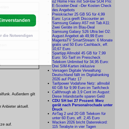
o2 Home Flex mit SoFlow SO4 Pro:
E-Scooter-Deal --Der Kosten Check
eiten
des Angebots
Preiskracher 25 GB 5G für 4,99
ägig gültig
Euro: Lyca greift Discounter an
Einverstanden
Samsung Galaxy A57 mit Tab A11:
utsche Netze
Zwei Geräte im Blau-Deal
Samsung Galaxy S26 Ultra bei O2:
r die Notwendigen
ch
August Angebot ab 49,99 Euro
MagentaTV SmartStream: 6 Monate
gratis und 50 Euro Cashback, eff.
zern
10,67 Euro
Spartipp Allmobil 45 GB für 7,99
Euro: 5G-Tarif im Preischeck
Telekom Unlimited für 34,95 Euro:
t
Drei SIM-Karten inklusive
Versagen Digitale Verwaltung:
Deutschland fällt im Digitalranking
2026 auf Platz 17
Tarifpower Vodafone Netz: allmobil
60 GB für 9,99 Euro im Tarifcheck
Callthrough ab 3,9 Cent im August:
ilfunk. Außerdem gilt
Diese Inlandstarife sparen Geld
CDU SH bei 27 Prozent: Merz
gerät nach Personalrochade unter
Anbieter aktuell.
Druck
AirTag 2 und 20 GB Telekom für
unter 60 Euro, eff. 2,45 Euro
Wacken 2026 bricht Datenrekord:
tze auf.
115 Terabyte in vier Tagen