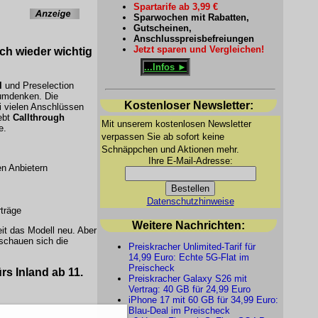
Spartarife ab 3,99 €
Sparwochen mit Rabatten,
Gutscheinen,
Anschlusspreisbefreiungen
Jetzt sparen und Vergleichen!
ch wieder wichtig
...Infos ►
l
und Preselection
umdenken. Die
Kostenloser Newsletter:
i vielen Anschlüssen
lebt
Callthrough
Mit unserem kostenlosen Newsletter
e.
verpassen Sie ab sofort keine
Schnäppchen und Aktionen mehr.
Ihre E-Mail-Adresse:
en Anbietern
Datenschutzhinweise
rträge
Weitere Nachrichten:
it das Modell neu. Aber
schauen sich die
Preiskracher Unlimited-Tarif für
14,99 Euro: Echte 5G-Flat im
Preischeck
rs Inland ab 11.
Preiskracher Galaxy S26 mit
Vertrag: 40 GB für 24,99 Euro
iPhone 17 mit 60 GB für 34,99 Euro:
Blau-Deal im Preischeck