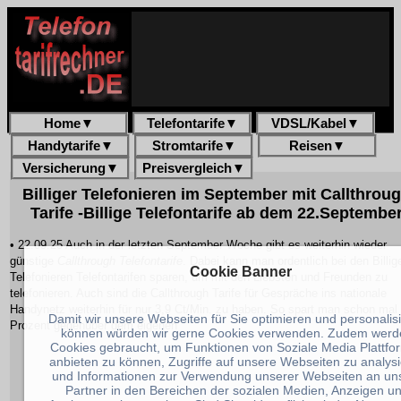
Home
▼
Telefontarife
▼
VDSL/Kabel
▼
Handytarife
▼
Stromtarife
▼
Reisen
▼
Versicherung
▼
Preisvergleich
▼
Billiger Telefonieren im September mit Callthrou
Tarife -Billige Telefontarife ab dem 22.Septembe
• 22.09.25 Auch in der letzten September Woche gibt es weiterhin wieder
günstige
Callthrough Telefontarife
. Dabei kann man ordentlich bei den
Billig
Cookie Banner
Telefonieren
Telefontarifen sparen, um mit den Liebsten und Freunden zu
telefonieren. Auch sind die Callthrough Tarife für Gespräche ins nationale
Handynetz weiterhin für nur 3,9 Ct/Min. zu haben. So spart man schon mal
Damit wir unsere Webseiten für Sie optimieren und personalis
Prozent gegenüber dem eigenen
können würden wir gerne Cookies verwenden. Zudem werd
Cookies gebraucht, um Funktionen von Soziale Media Plattfo
anbieten zu können, Zugriffe auf unsere Webseiten zu analys
und Informationen zur Verwendung unserer Webseiten an un
Partner in den Bereichen der sozialen Medien, Anzeigen u