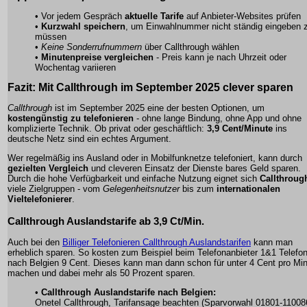
• Vor jedem Gespräch
aktuelle Tarife
auf Anbieter-Websites prüfen
•
Kurzwahl speichern
, um Einwahlnummer nicht ständig eingeben 
müssen
•
Keine Sonderrufnummern
über Callthrough wählen
•
Minutenpreise vergleichen
- Preis kann je nach Uhrzeit oder
Wochentag variieren
Fazit
: Mit Callthrough im September 2025 clever sparen
Callthrough
ist im September 2025 eine der besten Optionen, um
kostengünstig zu telefonieren
- ohne lange Bindung, ohne App und ohne
komplizierte Technik. Ob privat oder geschäftlich:
3,9 Cent/Minute
ins
deutsche Netz sind ein echtes Argument.
Wer regelmäßig ins Ausland oder in Mobilfunknetze telefoniert, kann durch
gezielten Vergleich
und cleveren Einsatz der Dienste bares Geld sparen.
Durch die hohe Verfügbarkeit und einfache Nutzung eignet sich
Callthroug
viele Zielgruppen - vom
Gelegenheitsnutzer
bis zum
internationalen
Vieltelefonierer
.
Callthrough Auslandstarife ab 3,9 Ct/Min.
Auch bei den
Billiger Telefonieren Callthrough Auslandstarifen
kann man
erheblich sparen. So kosten zum Beispiel beim Telefonanbieter 1&1 Telefo
nach Belgien 9 Cent. Dieses kann man dann schon für unter 4 Cent pro Mi
machen und dabei mehr als 50 Prozent sparen.
•
Callthrough Auslandstarife nach Belgien:
Onetel Callthrough, Tarifansage beachten (Sparvorwahl 01801-11008