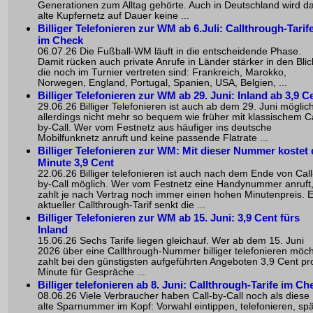
Generationen zum Alltag gehörte. Auch in Deutschland wird d
alte Kupfernetz auf Dauer keine ...
Billiger Telefonieren zur WM ab 6.Juli: Callthrough-Tarif
im Check
06.07.26 Die Fußball-WM läuft in die entscheidende Phase.
Damit rücken auch private Anrufe in Länder stärker in den Blic
die noch im Turnier vertreten sind: Frankreich, Marokko,
Norwegen, England, Portugal, Spanien, USA, Belgien, ...
Billiger Telefonieren zur WM ab 29. Juni: Inland ab 3,9 C
29.06.26 Billiger Telefonieren ist auch ab dem 29. Juni möglich
allerdings nicht mehr so bequem wie früher mit klassischem Ca
by-Call. Wer vom Festnetz aus häufiger ins deutsche
Mobilfunknetz anruft und keine passende Flatrate ...
Billiger Telefonieren zur WM: Mit dieser Nummer kostet 
Minute 3,9 Cent
22.06.26 Billiger telefonieren ist auch nach dem Ende von Call
by-Call möglich. Wer vom Festnetz eine Handynummer anruft
zahlt je nach Vertrag noch immer einen hohen Minutenpreis. E
aktueller Callthrough-Tarif senkt die ...
Billiger Telefonieren zur WM ab 15. Juni: 3,9 Cent fürs
Inland
15.06.26 Sechs Tarife liegen gleichauf. Wer ab dem 15. Juni
2026 über eine Callthrough-Nummer billiger telefonieren möch
zahlt bei den günstigsten aufgeführten Angeboten 3,9 Cent pr
Minute für Gespräche ...
Billiger telefonieren ab 8. Juni: Callthrough-Tarife im Ch
08.06.26 Viele Verbraucher haben Call-by-Call noch als diese
alte Sparnummer im Kopf: Vorwahl eintippen, telefonieren, spä