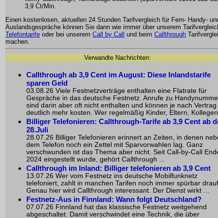
3,9 Ct/Min.
Einen kostenlosen, aktuellen 24 Stunden Tarifvergleich für Fern- Handy- un
Auslandsgespräche können Sie dann wie immer über unserem Tarifvergleich
Telefontarife
oder bei unserem
Call by Call
und beim
Callthrough
Tarifvergle
machen.
Verwandte Nachrichten:
Callthrough ab 3,9 Cent im August: Diese Inlandstarife
sparen Geld
03.08.26 Viele Festnetzverträge enthalten eine Flatrate für
Gespräche in das deutsche Festnetz. Anrufe zu Handynumme
sind darin aber oft nicht enthalten und können je nach Vertrag
deutlich mehr kosten. Wer regelmäßig Kinder, Eltern, Kollegen 
Billiger Telefonieren: Callthrough-Tarife ab 3,9 Cent ab 
28.Juli
28.07.26 Billiger Telefonieren erinnert an Zeiten, in denen ne
dem Telefon noch ein Zettel mit Sparvorwahlen lag. Ganz
verschwunden ist das Thema aber nicht. Seit Call-by-Call End
2024 eingestellt wurde, gehört Callthrough ...
Callthrough im Inland: Billiger telefonieren ab 3,9 Cent
13.07.26 Wer vom Festnetz ins deutsche Mobilfunknetz
telefoniert, zahlt in manchen Tarifen noch immer spürbar drauf
Genau hier wird Callthrough interessant. Der Dienst wirkt ...
Festnetz-Aus in Finnland: Wann folgt Deutschland?
07.07.26 Finnland hat das klassische Festnetz weitgehend
abgeschaltet. Damit verschwindet eine Technik, die über