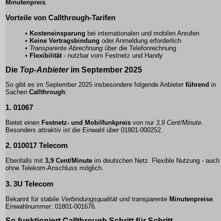
Minutenpreis
.
Vorteile von
Callthrough-Tarifen
•
Kosteneinsparung
bei internationalen und mobilen Anrufen
•
Keine Vertragsbindung
oder Anmeldung erforderlich
•
Transparente Abrechnung
über die Telefonrechnung
•
Flexibilität
- nutzbar vom Festnetz und Handy
Die
Top-Anbieter
im September 2025
So gibt es im September 2025 insbesondere folgende Anbieter
führend
in
Sachen
Callthrough
:
1. 01067
Bietet einen
Festnetz- und Mobilfunkpreis
von nur
3,9 Cent/Minute
.
Besonders attraktiv ist die Einwahl über
01801-000252
.
2. 010017 Telecom
Ebenfalls mit
3,9 Cent/Minute
im deutschen Netz. Flexible Nutzung - auch
ohne Telekom-Anschluss möglich.
3. 3U Telecom
Bekannt für stabile
Verbindungsqualität
und transparente
Minutenpreise
.
Einwahlnummer:
01801-001676
.
So funktioniert
Callthrough
Schritt für Schritt