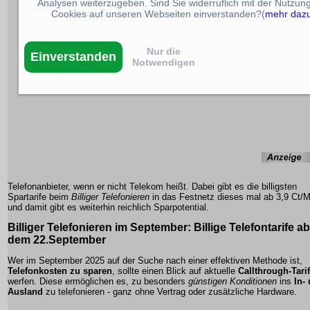
Analysen weiterzugeben. Sind Sie widerruflich mit der Nutzun
Cookies auf unseren Webseiten einverstanden?(
mehr daz
Nur die
Einverstanden
Notwendigen
Telefonanbieter, wenn er nicht Telekom heißt. Dabei gibt es die billigsten
Spartarife beim
Billiger Telefonieren
in das Festnetz dieses mal ab 3,9 Ct/M
und damit gibt es weiterhin reichlich Sparpotential.
Billiger Telefonieren im September: Billige Telefontarife ab
dem 22.September
Wer im September 2025 auf der Suche nach einer effektiven Methode ist,
Telefonkosten zu sparen
, sollte einen Blick auf aktuelle
Callthrough-Tari
werfen. Diese ermöglichen es, zu besonders
günstigen Konditionen
ins
In-
Ausland
zu telefonieren - ganz ohne Vertrag oder zusätzliche Hardware.