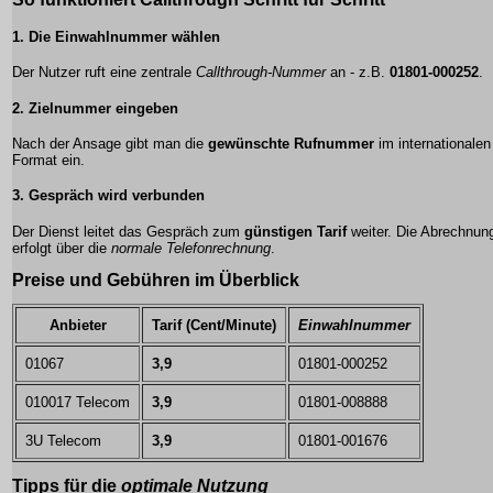
1. Die
Einwahlnummer
wählen
Der Nutzer ruft eine zentrale
Callthrough-Nummer
an - z.B.
01801-000252
.
2. Zielnummer eingeben
Nach der Ansage gibt man die
gewünschte Rufnummer
im internationalen
Format ein.
3. Gespräch wird verbunden
Der Dienst leitet das Gespräch zum
günstigen Tarif
weiter. Die Abrechnun
erfolgt über die
normale Telefonrechnung
.
Preise und Gebühren
im Überblick
Anbieter
Tarif (Cent/Minute)
Einwahlnummer
01067
3,9
01801-000252
010017 Telecom
3,9
01801-008888
3U Telecom
3,9
01801-001676
Tipps
für die
optimale Nutzung