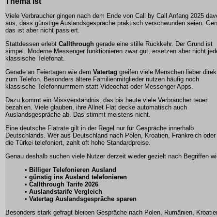
Thema ist
Viele Verbraucher gingen nach dem Ende von Call by Call Anfang 2025 dav
aus, dass günstige Auslandsgespräche praktisch verschwunden seien. Ge
das ist aber nicht passiert.
Stattdessen erlebt
Callthrough
gerade eine stille Rückkehr. Der Grund ist
simpel. Moderne Messenger funktionieren zwar gut, ersetzen aber nicht je
klassische Telefonat.
Gerade an Feiertagen wie dem
Vatertag
greifen viele Menschen lieber direk
zum Telefon. Besonders ältere Familienmitglieder nutzen häufig noch
klassische Telefonnummern statt Videochat oder Messenger Apps.
Dazu kommt ein Missverständnis, das bis heute viele Verbraucher teuer
bezahlen. Viele glauben, ihre Allnet Flat decke automatisch auch
Auslandsgespräche ab. Das stimmt meistens nicht.
Eine deutsche Flatrate gilt in der Regel nur für Gespräche innerhalb
Deutschlands. Wer aus Deutschland nach Polen, Kroatien, Frankreich oder 
die Türkei telefoniert, zahlt oft hohe Standardpreise.
Genau deshalb suchen viele Nutzer derzeit wieder gezielt nach Begriffen wi
•
Billiger Telefonieren Ausland
•
günstig ins Ausland telefonieren
•
Callthrough Tarife 2026
•
Auslandstarife Vergleich
•
Vatertag Auslandsgespräche sparen
Besonders stark gefragt bleiben Gespräche nach Polen, Rumänien, Kroatie