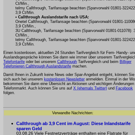
Ct/Min.,
telmy Callthrough, Tarifansage beachten (Sparvorwahl 01801-322422
3,9 Ct/Min.
•
Callthrough Auslandstarife nach USA:
Onetel Callthrough, Tarifansage beachten (Sparvorwahl 01801-11008
3,9 Ct/Min.,
3U Callthrough, Tarifansage beachten (Sparvorwahl 01801-011078): 
Ct/Min.,
telmy Callthrough, Tarifansage beachten (Sparvorwahl 01801-322422
3,9 Ct/Min.
Einen kostenlosen, aktuellen 24 Stunden Tarifvergleich für Fern- Handy- un
Auslandsgespräche können Sie dann wie immer über unserem Tarifvergleich
Telefontarife
oder bei unserem
Callthrough
Tarifvergleich und beim
Billiger
Telefonieren Callthrough Auslandstarife
machen.
Damit Ihnen in Zukunft keine News oder Spar-Angebot entgeht, können Sie
sich auch bei unserem
kostenlosen Newsletter
anmelden. Einmal in der W
bekommen Sie dann eine Übersicht an Aktionen und wichtigen Änderungen
Telefonmarkt. Auch können Sie uns auf
X (ehemals Twitter)
und
Facebook
folgen.
Verwandte Nachrichten:
Callthrough ab 3,9 Cent im August: Diese Inlandstarife
sparen Geld
03.08.26 Viele Festnetzverträge enthalten eine Flatrate für