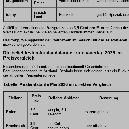
klugtelecom
verschiedene Ziele
wechselnde Aktion
Preise
je nach
telmy
Fernziele
gut für Spezialziele
Land
Auffällig ist vor allem die Preisgrenze von
3,9 Cent pro Minute
. Genau die
Wert taucht aktuell bei vielen beliebten Ländern immer wieder auf.
Das zeigt, wie aggressiv der Wettbewerb im Bereich
Billiger Telefonieren
inzwischen geworden ist.
Die beliebtesten Auslandsländer zum Vatertag 2026 im
Preisvergleich
Besonders rund um Feiertage steigen traditionell Gespräche mit
Familienangehörigen im Ausland. Deshalb lohnt sich gerade jetzt ein Blick 
die aktuellen Preisunterschiede.
Tabelle: Auslandstarife Mai 2026 im direkten Vergleich
Preis
Zielland
Beliebte Anbieter
Bewertung
ab
3,9
woopla, 3U
Polen
extrem günstig
Cent
Telecom
3,9
LineCall,
Frankreich
sehr attraktiv
Cent
easytelecom