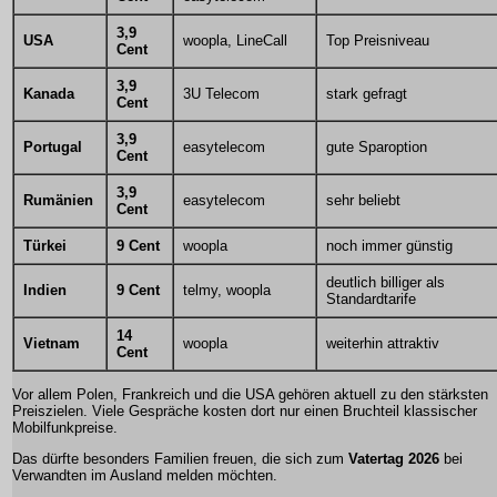
3,9
USA
woopla, LineCall
Top Preisniveau
Cent
3,9
Kanada
3U Telecom
stark gefragt
Cent
3,9
Portugal
easytelecom
gute Sparoption
Cent
3,9
Rumänien
easytelecom
sehr beliebt
Cent
Türkei
9 Cent
woopla
noch immer günstig
deutlich billiger als
Indien
9 Cent
telmy, woopla
Standardtarife
14
Vietnam
woopla
weiterhin attraktiv
Cent
Vor allem Polen, Frankreich und die USA gehören aktuell zu den stärksten
Preiszielen. Viele Gespräche kosten dort nur einen Bruchteil klassischer
Mobilfunkpreise.
Das dürfte besonders Familien freuen, die sich zum
Vatertag 2026
bei
Verwandten im Ausland melden möchten.