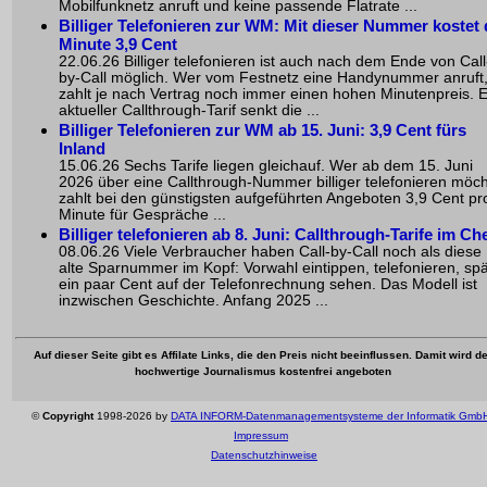
Mobilfunknetz anruft und keine passende Flatrate ...
Billiger Telefonieren zur WM: Mit dieser Nummer kostet 
Minute 3,9 Cent
22.06.26 Billiger telefonieren ist auch nach dem Ende von Call
by-Call möglich. Wer vom Festnetz eine Handynummer anruft
zahlt je nach Vertrag noch immer einen hohen Minutenpreis. E
aktueller Callthrough-Tarif senkt die ...
Billiger Telefonieren zur WM ab 15. Juni: 3,9 Cent fürs
Inland
15.06.26 Sechs Tarife liegen gleichauf. Wer ab dem 15. Juni
2026 über eine Callthrough-Nummer billiger telefonieren möch
zahlt bei den günstigsten aufgeführten Angeboten 3,9 Cent pr
Minute für Gespräche ...
Billiger telefonieren ab 8. Juni: Callthrough-Tarife im Ch
08.06.26 Viele Verbraucher haben Call-by-Call noch als diese
alte Sparnummer im Kopf: Vorwahl eintippen, telefonieren, spä
ein paar Cent auf der Telefonrechnung sehen. Das Modell ist
inzwischen Geschichte. Anfang 2025 ...
Auf dieser Seite gibt es Affilate Links, die den Preis nicht beeinflussen. Damit wird de
hochwertige Journalismus kostenfrei angeboten
©
Copyright
1998-2026 by
DATA INFORM-Datenmanagementsysteme der Informatik Gmb
Impressum
Datenschutzhinweise