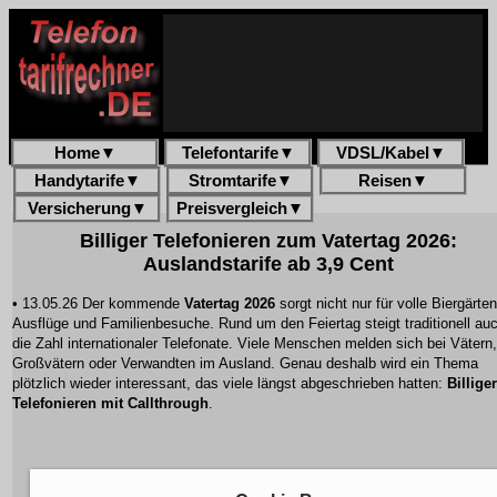
Home
▼
Telefontarife
▼
VDSL/Kabel
▼
Handytarife
▼
Stromtarife
▼
Reisen
▼
Versicherung
▼
Preisvergleich
▼
Billiger Telefonieren
zum Vatertag 2026:
Auslandstarife ab 3,9 Cent
• 13.05.26 Der kommende
Vatertag 2026
sorgt nicht nur für volle Biergärten
Ausflüge und Familienbesuche. Rund um den Feiertag steigt traditionell au
die Zahl internationaler Telefonate. Viele Menschen melden sich bei Vätern,
Großvätern oder Verwandten im Ausland. Genau deshalb wird ein Thema
plötzlich wieder interessant, das viele längst abgeschrieben hatten:
Billiger
Telefonieren mit Callthrough
.