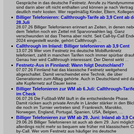
Gespräche in das deutsche Festnetz. Anrufe zu Handynumme
sind darin aber oft nicht enthalten und können je nach Vertrag
deutlich mehr kosten. Wer regelmäßig Kinder, Eltern, Kollegen 
Billiger Telefonieren: Callthrough-Tarife ab 3,9 Cent ab 
28.Juli
28.07.26 Billiger Telefonieren erinnert an Zeiten, in denen ne
dem Telefon noch ein Zettel mit Sparvorwahlen lag. Ganz
verschwunden ist das Thema aber nicht. Seit Call-by-Call End
2024 eingestellt wurde, gehört Callthrough ...
Callthrough im Inland: Billiger telefonieren ab 3,9 Cent
13.07.26 Wer vom Festnetz ins deutsche Mobilfunknetz
telefoniert, zahlt in manchen Tarifen noch immer spürbar drauf
Genau hier wird Callthrough interessant. Der Dienst wirkt ...
Festnetz-Aus in Finnland: Wann folgt Deutschland?
07.07.26 Finnland hat das klassische Festnetz weitgehend
abgeschaltet. Damit verschwindet eine Technik, die über
Generationen zum Alltag gehörte. Auch in Deutschland wird d
alte Kupfernetz auf Dauer keine ...
Billiger Telefonieren zur WM ab 6.Juli: Callthrough-Tarif
im Check
06.07.26 Die Fußball-WM läuft in die entscheidende Phase.
Damit rücken auch private Anrufe in Länder stärker in den Blic
die noch im Turnier vertreten sind: Frankreich, Marokko,
Norwegen, England, Portugal, Spanien, USA, Belgien, ...
Billiger Telefonieren zur WM ab 29. Juni: Inland ab 3,9 C
29.06.26 Billiger Telefonieren ist auch ab dem 29. Juni möglich
allerdings nicht mehr so bequem wie früher mit klassischem Ca
by-Call. Wer vom Festnetz aus häufiger ins deutsche