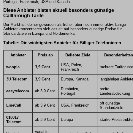
Portugal, Frankreich, USA und Kanada.
Diese Anbieter bieten aktuell besonders günstige
Callthrough Tarife
Der Markt ist kleiner geworden als früher, aber noch immer aktiv. Einige
Anbieter konzentrieren sich gezielt auf besonders günstige Preise für
Standardziele in Europa und Nordamerika.
Tabelle: Die wichtigsten Anbieter für Billiger Telefonieren
Anbieter
Preis ab
Beliebte Ziele
Besonderheiten
USA, Polen,
woopla
3,9 Cent
mehrere Tarifgrupp
Frankreich
3U Telecom
3,9 Cent
Europa, Kanada
langjähriger Anbiete
Rumänien,
breite
easytelecom
ab 3,9 Cent
Portugal
Länderabdeckung
oft günstige
LineCall
ab 3,9 Cent
USA, Frankreich
Standardziele
010017
ab 3,9 Cent
Europa
starke Preisstruktu
Telecom
variable