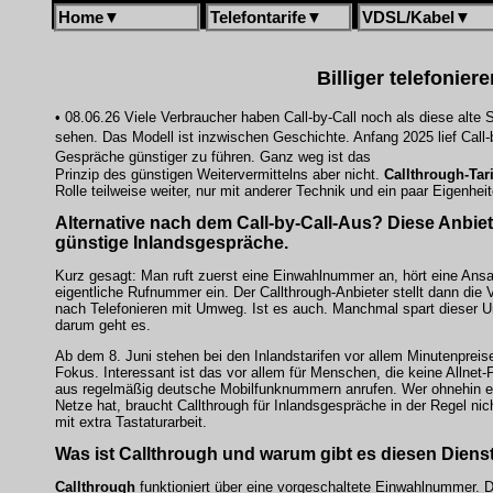
Home
▼
Telefontarife
▼
VDSL/Kabel
▼
Billiger telefonier
• 08.06.26 Viele Verbraucher haben Call-by-Call noch als diese alte
sehen. Das Modell ist inzwischen Geschichte. Anfang 2025 lief Call-
Gespräche günstiger zu führen. Ganz weg ist das
Prinzip des günstigen Weitervermittelns aber nicht.
Callthrough-Tari
Rolle teilweise weiter, nur mit anderer Technik und ein paar Eigenhei
Alternative nach dem Call-by-Call-Aus?
Diese Anbiet
günstige Inlandsgespräche.
Kurz gesagt: Man ruft zuerst eine Einwahlnummer an, hört eine Ansa
eigentliche Rufnummer ein. Der Callthrough-Anbieter stellt dann die 
nach Telefonieren mit Umweg. Ist es auch. Manchmal spart dieser 
darum geht es.
Ab dem 8. Juni stehen bei den Inlandstarifen vor allem Minutenprei
Fokus. Interessant ist das vor allem für Menschen, die keine Allnet
aus regelmäßig deutsche Mobilfunknummern anrufen. Wer ohnehin ein
Netze hat, braucht Callthrough für Inlandsgespräche in der Regel n
mit extra Tastaturarbeit.
Was ist Callthrough und warum gibt es diesen Diens
Callthrough
funktioniert über eine vorgeschaltete Einwahlnummer. 