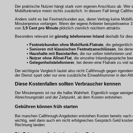
Der praktische Nutzen hängt stark vom eigenen Anschluss ab. Wer ei
Mobilfunknetze meist nichts zusätzlich. In diesem Fall bringt Callth
Anders sieht es bei Festnetzkunden aus, deren Vertrag keine Mobilfu
Minutenpreise verlangen. Wenn der eigene Anbieter beispielsweise 19
von
3,9 Cent pro Minute
plötzlich ziemlich nüchtern attraktiv.
Besonders relevant ist
günstig telefonieren Inland
deshalb für die
•
Festnetzkunden ohne Mobilfunk-Flatrate
, die gelegentli
•
Senioren mit klassischen Festnetzanschlüssen
, bei dene
•
Haushalte mit Basistarifen
, die nur selten telefonieren u
•
Nutzer ohne Allnet-Flat
, die einzelne Inlandsgespräche bew
•
Gelegenheitstelefonierer
, bei denen eine Flatrate zu viel 
Der wichtigste Vergleich lautet also nicht Callthrough gegen irgende
der Dienst spart oder nur eine zusätzliche Einwahlnummer in den Allt
Diese Kostenfallen sollten Verbraucher kennen
Der Minutenpreis ist nur die halbe Wahrheit. Eigentlich sogar weni
Abrechnungstakt und der Zeitpunkt, ab dem Kosten entstehen.
Gebühren können früh starten
Bei manchen Callthrough-Angeboten entstehen Kosten bereits nach d
wichtig, weil dann auch ein nicht erfolgreiches Gespräch Geld kost
Rechnung landen.