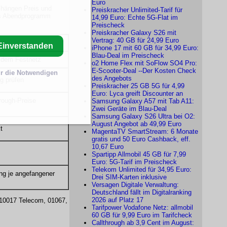
Euro
n hängen Preis und
Preiskracher Unlimited-Tarif für
als Abendprogramm
14,99 Euro: Echte 5G-Flat im
Preischeck
Preiskracher Galaxy S26 mit
Vertrag: 40 GB für 24,99 Euro
Einverstanden
iPhone 17 mit 60 GB für 34,99 Euro:
Blau-Deal im Preischeck
s dem Festnetz
o2 Home Flex mit SoFlow SO4 Pro:
E-Scooter-Deal --Der Kosten Check
r die Notwendigen
des Angebots
g prüfen
Preiskracher 25 GB 5G für 4,99
Euro: Lyca greift Discounter an
hrough-Preise
Samsung Galaxy A57 mit Tab A11:
Zwei Geräte im Blau-Deal
Samsung Galaxy S26 Ultra bei O2:
August Angebot ab 49,99 Euro
t
MagentaTV SmartStream: 6 Monate
gratis und 50 Euro Cashback, eff.
10,67 Euro
Spartipp Allmobil 45 GB für 7,99
Euro: 5G-Tarif im Preischeck
Telekom Unlimited für 34,95 Euro:
ung je angefangener
Drei SIM-Karten inklusive
Versagen Digitale Verwaltung:
Deutschland fällt im Digitalranking
2026 auf Platz 17
010017 Telecom, 01067,
Tarifpower Vodafone Netz: allmobil
60 GB für 9,99 Euro im Tarifcheck
Callthrough ab 3,9 Cent im August: