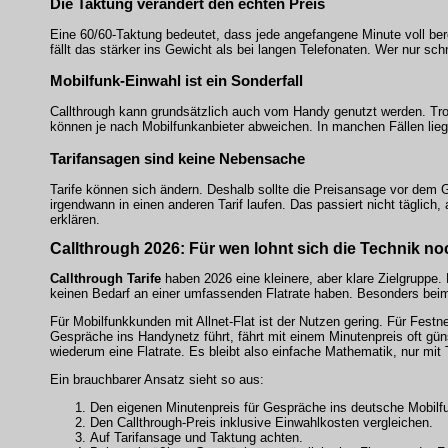
Die Taktung verändert den echten Preis
Eine 60/60-Taktung bedeutet, dass jede angefangene Minute voll be
fällt das stärker ins Gewicht als bei langen Telefonaten. Wer nur sch
Mobilfunk-Einwahl ist ein Sonderfall
Callthrough kann grundsätzlich auch vom Handy genutzt werden. Trot
können je nach Mobilfunkanbieter abweichen. In manchen Fällen liegt
Tarifansagen sind keine Nebensache
Tarife können sich ändern. Deshalb sollte die Preisansage vor d
irgendwann in einen anderen Tarif laufen. Das passiert nicht täglic
erklären.
Callthrough 2026: Für wen lohnt sich die Technik n
Callthrough Tarife
haben 2026 eine kleinere, aber klare Zielgruppe.
keinen Bedarf an einer umfassenden Flatrate haben. Besonders b
Für Mobilfunkkunden mit Allnet-Flat ist der Nutzen gering. Für Fe
Gespräche ins Handynetz führt, fährt mit einem Minutenpreis oft gün
wiederum eine Flatrate. Es bleibt also einfache Mathematik, nur mit
Ein brauchbarer Ansatz sieht so aus:
Den eigenen Minutenpreis für Gespräche ins deutsche Mobilf
Den Callthrough-Preis inklusive Einwahlkosten vergleichen.
Auf Tarifansage und Taktung achten.