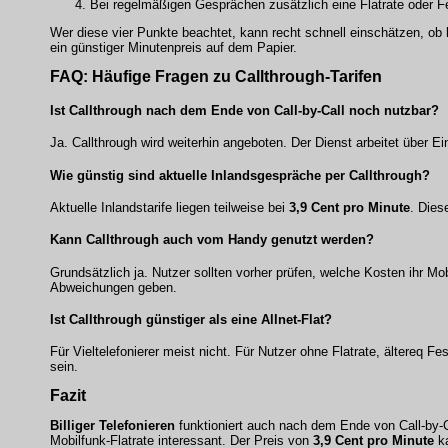
Bei regelmäßigen Gesprächen zusätzlich eine Flatrate oder 
Wer diese vier Punkte beachtet, kann recht schnell einschätzen, ob
ein günstiger Minutenpreis auf dem Papier.
FAQ: Häufige Fragen zu Callthrough-Tarifen
Ist Callthrough nach dem Ende von Call-by-Call noch nutzbar?
Ja. Callthrough wird weiterhin angeboten. Der Dienst arbeitet über 
Wie günstig sind aktuelle Inlandsgespräche per Callthrough?
Aktuelle Inlandstarife liegen teilweise bei
3,9 Cent pro Minute
. Dies
Kann Callthrough auch vom Handy genutzt werden?
Grundsätzlich ja. Nutzer sollten vorher prüfen, welche Kosten ihr M
Abweichungen geben.
Ist Callthrough günstiger als eine Allnet-Flat?
Für Vieltelefonierer meist nicht. Für Nutzer ohne Flatrate, ältereq 
sein.
Fazit
Billiger Telefonieren
funktioniert auch nach dem Ende von Call-by-Cal
Mobilfunk-Flatrate interessant. Der Preis von
3,9 Cent pro Minute
ka