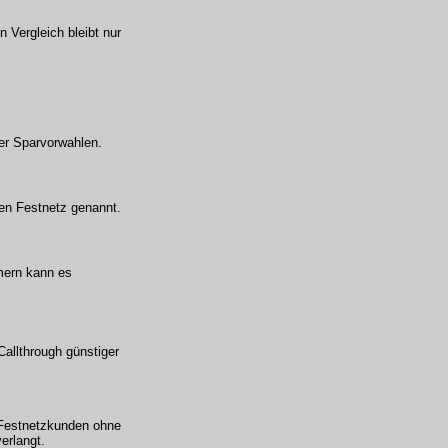
n Vergleich bleibt nur
ber Sparvorwahlen.
en Festnetz genannt.
mmern kann es
Callthrough günstiger
r Festnetzkunden ohne
erlangt.