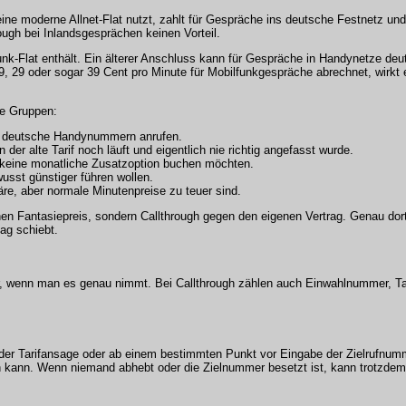
ne moderne Allnet-Flat nutzt, zahlt für Gespräche ins deutsche Festnetz und
rough bei Inlandsgesprächen keinen Vorteil.
nk-Flat enthält. Ein älterer Anschluss kann für Gespräche in Handynetze deut
, 29 oder sogar 39 Cent pro Minute für Mobilfunkgespräche abrechnet, wirkt e
se Gruppen:
ch deutsche Handynummern anrufen.
n der alte Tarif noch läuft und eigentlich nie richtig angefasst wurde.
nd keine monatliche Zusatzoption buchen möchten.
usst günstiger führen wollen.
wäre, aber normale Minutenpreise zu teuer sind.
inen Fantasiepreis, sondern Callthrough gegen den eigenen Vertrag. Genau dor
ag schiebt.
ger, wenn man es genau nimmt. Bei Callthrough zählen auch Einwahlnummer, Ta
er Tarifansage oder ab einem bestimmten Punkt vor Eingabe der Zielrufnumme
en kann. Wenn niemand abhebt oder die Zielnummer besetzt ist, kann trotzdem 