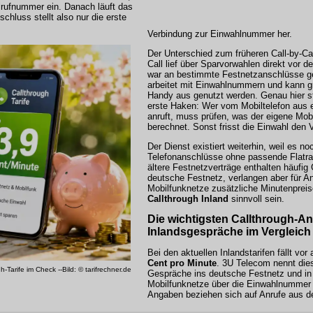
lrufnummer ein. Danach läuft das
chluss stellt also nur die erste
Verbindung zur Einwahlnummer her.
Der Unterschied zum früheren Call-by-Call
Call lief über Sparvorwahlen direkt vor 
war an bestimmte Festnetzanschlüsse g
arbeitet mit Einwahlnummern und kann g
Handy aus genutzt werden. Genau hier s
erste Haken: Wer vom Mobiltelefon aus
anruft, muss prüfen, was der eigene Mobi
berechnet. Sonst frisst die Einwahl den V
Der Dienst existiert weiterhin, weil es n
Telefonanschlüsse ohne passende Flatrat
ältere Festnetzverträge enthalten häufig
deutsche Festnetz, verlangen aber für A
Mobilfunknetze zusätzliche Minutenprei
Callthrough Inland
sinnvoll sein.
Die wichtigsten Callthrough-Anb
Inlandsgespräche im Vergleich
Bei den aktuellen Inlandstarifen fällt vor
Cent pro Minute
. 3U Telecom nennt dies
gh-Tarife im Check --Bild: © tarifrechner.de
Gespräche ins deutsche Festnetz und in
Mobilfunknetze über die Einwahlnummer 
Angaben beziehen sich auf Anrufe aus 