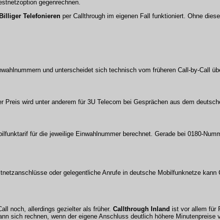
Festnetzoption gegenrechnen.
Billiger Telefonieren
per Callthrough im eigenen Fall funktioniert. Ohne diese
Einwahlnummern und unterscheidet sich technisch vom früheren Call-by-Call ü
er Preis wird unter anderem für 3U Telecom bei Gesprächen aus dem deutsch
obilfunktarif für die jeweilige Einwahlnummer berechnet. Gerade bei 0180-Nu
Festnetzanschlüsse oder gelegentliche Anrufe in deutsche Mobilfunknetze kann 
l noch, allerdings gezielter als früher.
Callthrough Inland
ist vor allem fü
nn sich rechnen, wenn der eigene Anschluss deutlich höhere Minutenpreise v