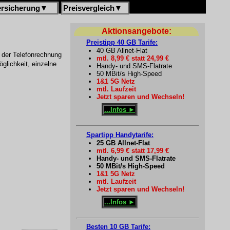
ersicherung
▼
Preisvergleich
▼
Aktionsangebote:
Preistipp 40 GB Tarife:
40 GB Allnet-Flat
f der Telefonrechnung
mtl. 8,99 € statt 24,99 €
glichkeit, einzelne
Handy- und SMS-Flatrate
50 MBit/s High-Speed
1&1 5G Netz
mtl. Laufzeit
Jetzt sparen und Wechseln!
...Infos ►
Spartipp Handytarife:
25 GB Allnet-Flat
mtl. 6,99 € statt 17,99 €
Handy- und SMS-Flatrate
50 MBit/s High-Speed
1&1 5G Netz
mtl. Laufzeit
Jetzt sparen und Wechseln!
...Infos ►
Besten 10 GB Tarife: