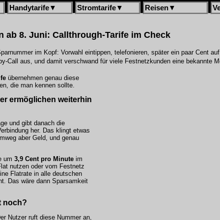
Handytarife
▼
Stromtarife
▼
Reisen
▼
V
en ab 8. Juni: Callthrough-Tarife im Check
 Sparnummer im Kopf: Vorwahl eintippen, telefonieren, später ein paar Cent au
by-Call aus, und damit verschwand für viele Festnetzkunden eine bekannte Mö
fe
übernehmen genau diese
ten, die man kennen sollte.
er ermöglichen weiterhin
ge und gibt danach die
Verbindung her. Das klingt etwas
Umweg aber Geld, und genau
se um
3,9 Cent pro Minute
im
-Flat nutzen oder vom Festnetz
e Flatrate in alle deutschen
icht. Das wäre dann Sparsamkeit
t noch?
Der Nutzer ruft diese Nummer an,