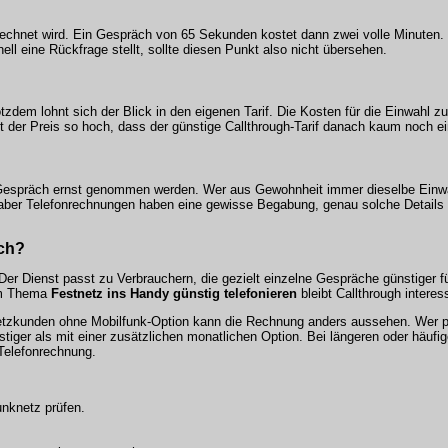
rechnet wird. Ein Gespräch von 65 Sekunden kostet dann zwei volle Minuten
nell eine Rückfrage stellt, sollte diesen Punkt also nicht übersehen.
zdem lohnt sich der Blick in den eigenen Tarif. Die Kosten für die Einwahl 
 der Preis so hoch, dass der günstige Callthrough-Tarif danach kaum noch ein
em Gespräch ernst genommen werden. Wer aus Gewohnheit immer dieselbe Ein
h, aber Telefonrechnungen haben eine gewisse Begabung, genau solche Details 
och?
 Der Dienst passt zu Verbrauchern, die gezielt einzelne Gespräche günstiger
eim Thema
Festnetz ins Handy günstig telefonieren
bleibt Callthrough interes
stnetzkunden ohne Mobilfunk-Option kann die Rechnung anders aussehen. Wer 
stiger als mit einer zusätzlichen monatlichen Option. Bei längeren oder häuf
 Telefonrechnung.
unknetz prüfen.