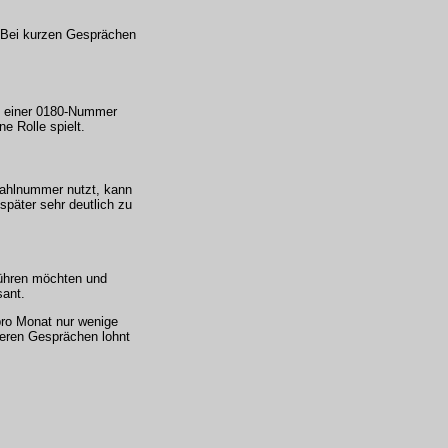
. Bei kurzen Gesprächen
zu einer 0180-Nummer
e Rolle spielt.
wahlnummer nutzt, kann
später sehr deutlich zu
 führen möchten und
sant.
pro Monat nur wenige
igeren Gesprächen lohnt