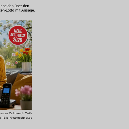
scheiden über den
ten-Lotto mit Ansage.
 besten Callthrough Tarife
d --Bild: © tarifrechner.de