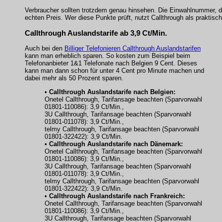
Verbraucher sollten trotzdem genau hinsehen. Die Einwahlnummer, d
echten Preis. Wer diese Punkte prüft, nutzt Callthrough als praktis
Callthrough Auslandstarife ab 3,9 Ct/Min.
Auch bei den
Billiger Telefonieren Callthrough Auslandstarifen
kann man erheblich sparen. So kosten zum Beispiel beim
Telefonanbieter 1&1 Telefonate nach Belgien 9 Cent. Dieses
kann man dann schon für unter 4 Cent pro Minute machen und
dabei mehr als 50 Prozent sparen.
•
Callthrough Auslandstarife nach Belgien:
Onetel Callthrough, Tarifansage beachten (Sparvorwahl
01801-110086): 3,9 Ct/Min.,
3U Callthrough, Tarifansage beachten (Sparvorwahl
01801-011078): 3,9 Ct/Min.,
telmy Callthrough, Tarifansage beachten (Sparvorwahl
01801-322422): 3,9 Ct/Min.
•
Callthrough Auslandstarife nach Dänemark:
Onetel Callthrough, Tarifansage beachten (Sparvorwahl
01801-110086): 3,9 Ct/Min.,
3U Callthrough, Tarifansage beachten (Sparvorwahl
01801-011078): 3,9 Ct/Min.,
telmy Callthrough, Tarifansage beachten (Sparvorwahl
01801-322422): 3,9 Ct/Min.
•
Callthrough Auslandstarife nach Frankreich:
Onetel Callthrough, Tarifansage beachten (Sparvorwahl
01801-110086): 3,9 Ct/Min.,
3U Callthrough, Tarifansage beachten (Sparvorwahl