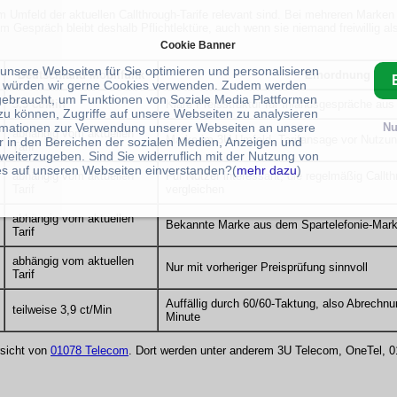
im Umfeld der aktuellen Callthrough-Tarife relevant sind. Bei mehreren Marke
m Gespräch bleibt deshalb Pflichtlektüre, auch wenn sie niemand freiwillig 
Cookie Banner
 unsere Webseiten für Sie optimieren und personalisieren
Deutschland Mobilfunk
Einordnung
 würden wir gerne Cookies verwenden. Zudem werden
gebraucht, um Funktionen von Soziale Media Plattformen
3,9 ct/Min
Klare Preisstruktur für Inlandsgespräche au
zu können, Zugriffe auf unsere Webseiten zu analysieren
rmationen zur Verwendung unserer Webseiten an unsere
Nu
abhängig vom aktuellen
Marke im 3U-Umfeld, Tarifansage vor Nutzun
r in den Bereichen der sozialen Medien, Anzeigen und
Tarif
weiterzugeben. Sind Sie widerruflich mit der Nutzung von
s auf unseren Webseiten einverstanden?(
mehr dazu
)
abhängig vom aktuellen
Für Nutzer interessant, die regelmäßig Callt
Tarif
vergleichen
abhängig vom aktuellen
Bekannte Marke aus dem Spartelefonie-Mark
Tarif
abhängig vom aktuellen
Nur mit vorheriger Preisprüfung sinnvoll
Tarif
Auffällig durch 60/60-Taktung, also Abrechn
teilweise 3,9 ct/Min
Minute
ersicht von
01078 Telecom
. Dort werden unter anderem 3U Telecom, OneTel, 