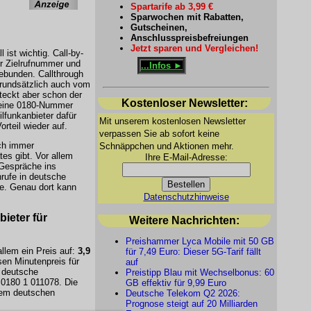
Spartarife ab 3,99 €
Sparwochen mit Rabatten,
Gutscheinen,
Anschlusspreisbefreiungen
Jetzt sparen und Vergleichen!
 ist wichtig. Call-by-
der Zielrufnummer und
...Infos ►
ebunden. Callthrough
rundsätzlich auch vom
teckt aber schon der
Kostenloser Newsletter:
 eine 0180-Nummer
lfunkanbieter dafür
Mit unserem kostenlosen Newsletter
orteil wieder auf.
verpassen Sie ab sofort keine
och immer
Schnäppchen und Aktionen mehr.
es gibt. Vor allem
Ihre E-Mail-Adresse:
 Gespräche ins
nrufe in deutsche
se. Genau dort kann
Datenschutzhinweise
ieter für
Weitere Nachrichten:
Preishammer Lyca Mobile mit 50 GB
 allem ein Preis auf:
3,9
für 7,49 Euro: Dieser 5G-Tarif fällt
en Minutenpreis für
auf
 deutsche
Preistipp Blau mit Wechselbonus: 60
0180 1 011078. Die
GB effektiv für 9,99 Euro
dem deutschen
Deutsche Telekom Q2 2026:
Prognose steigt auf 20 Milliarden