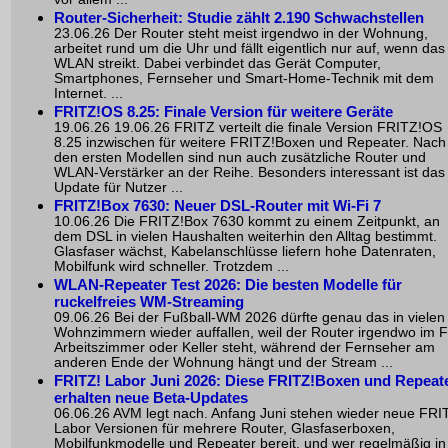
Router-Sicherheit: Studie zählt 2.190 Schwachstellen
23.06.26 Der Router steht meist irgendwo in der Wohnung,
arbeitet rund um die Uhr und fällt eigentlich nur auf, wenn das
WLAN streikt. Dabei verbindet das Gerät Computer,
Smartphones, Fernseher und Smart-Home-Technik mit dem
Internet. ...
FRITZ!OS 8.25: Finale Version für weitere Geräte
19.06.26 19.06.26 FRITZ verteilt die finale Version FRITZ!OS
8.25 inzwischen für weitere FRITZ!Boxen und Repeater. Nach
den ersten Modellen sind nun auch zusätzliche Router und
WLAN-Verstärker an der Reihe. Besonders interessant ist das
Update für Nutzer ...
FRITZ!Box 7630: Neuer DSL-Router mit Wi-Fi 7
10.06.26 Die FRITZ!Box 7630 kommt zu einem Zeitpunkt, an
dem DSL in vielen Haushalten weiterhin den Alltag bestimmt.
Glasfaser wächst, Kabelanschlüsse liefern hohe Datenraten,
Mobilfunk wird schneller. Trotzdem ...
WLAN-Repeater Test 2026: Die besten Modelle für
ruckelfreies WM-Streaming
09.06.26 Bei der Fußball-WM 2026 dürfte genau das in vielen
Wohnzimmern wieder auffallen, weil der Router irgendwo im Fl
Arbeitszimmer oder Keller steht, während der Fernseher am
anderen Ende der Wohnung hängt und der Stream ...
FRITZ! Labor Juni 2026: Diese FRITZ!Boxen und Repeat
erhalten neue Beta-Updates
06.06.26 AVM legt nach. Anfang Juni stehen wieder neue FRI
Labor Versionen für mehrere Router, Glasfaserboxen,
Mobilfunkmodelle und Repeater bereit, und wer regelmäßig in