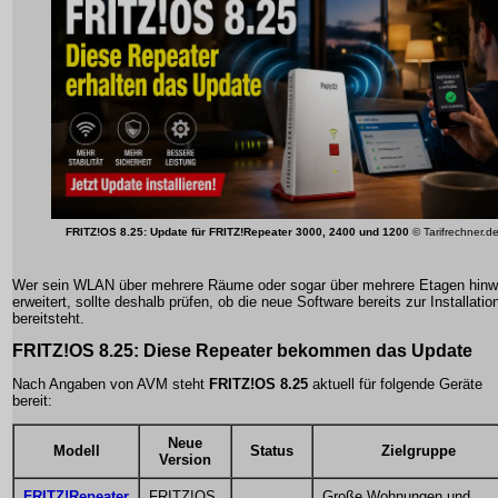
FRITZ!OS 8.25: Update für FRITZ!Repeater 3000, 2400 und 1200
© Tarifrechner.d
Wer sein WLAN über mehrere Räume oder sogar über mehrere Etagen hin
erweitert, sollte deshalb prüfen, ob die neue Software bereits zur Installatio
bereitsteht.
FRITZ!OS 8.25: Diese Repeater bekommen das Update
Nach Angaben von AVM steht
FRITZ!OS 8.25
aktuell für folgende Geräte
bereit:
Neue
Modell
Status
Zielgruppe
Version
FRITZ!Repeater
FRITZ!OS
Große Wohnungen und