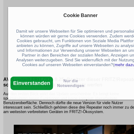
Cookie Banner
Damit wir unsere Webseiten für Sie optimieren und personalis
können würden wir gerne Cookies verwenden. Zudem werd
Cookies gebraucht, um Funktionen von Soziale Media Plattfo
anbieten zu können, Zugriffe auf unsere Webseiten zu analys
und Informationen zur Verwendung unserer Webseiten an un
Partner in den Bereichen der sozialen Medien, Anzeigen u
Analysen weiterzugeben. Sind Sie widerruflich mit der Nutzun
Cookies auf unseren Webseiten einverstanden?(
mehr daz
AVM verteilt FRITZ!OS 8.25: Besitzer dieser FRITZ!Repeat
Nur die
Einverstanden
sollten jetzt einen Blick ins Heimnetz werfen
Notwendigen
Auf den ersten Blick wirkt das Update unscheinbar. Es bringt keine
spektakulären neuen Funktionen und keine komplett überarbeitete
Benutzeroberfläche. Dennoch dürfte die neue Version für viele Nutzer
interessant sein. Schließlich gehören diese drei Repeater noch immer zu d
am weitesten verbreiteten Geräten im FRITZ!-Ökosystem.