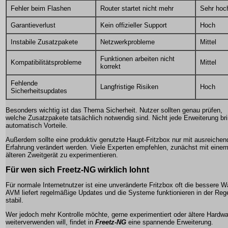
Fehler beim Flashen
Router startet nicht mehr
Sehr hoc
Garantieverlust
Kein offizieller Support
Hoch
Instabile Zusatzpakete
Netzwerkprobleme
Mittel
Funktionen arbeiten nicht
Kompatibilitätsprobleme
Mittel
korrekt
Fehlende
Langfristige Risiken
Hoch
Sicherheitsupdates
Besonders wichtig ist das Thema Sicherheit. Nutzer sollten genau prüfen,
welche Zusatzpakete tatsächlich notwendig sind. Nicht jede Erweiterung bri
automatisch Vorteile.
Außerdem sollte eine produktiv genutzte Haupt-Fritzbox nur mit ausreichen
Erfahrung verändert werden. Viele Experten empfehlen, zunächst mit eine
älteren Zweitgerät zu experimentieren.
Für wen sich Freetz-NG wirklich lohnt
Für normale Internetnutzer ist eine unveränderte Fritzbox oft die bessere W
AVM liefert regelmäßige Updates und die Systeme funktionieren in der Reg
stabil.
Wer jedoch mehr Kontrolle möchte, gerne experimentiert oder ältere Hardw
weiterverwenden will, findet in
Freetz-NG
eine spannende Erweiterung.