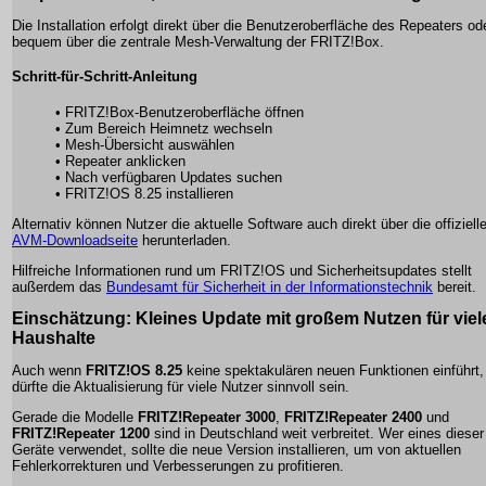
Die Installation erfolgt direkt über die Benutzeroberfläche des Repeaters od
bequem über die zentrale Mesh-Verwaltung der FRITZ!Box.
Schritt-für-Schritt-Anleitung
• FRITZ!Box-Benutzeroberfläche öffnen
• Zum Bereich Heimnetz wechseln
• Mesh-Übersicht auswählen
• Repeater anklicken
• Nach verfügbaren Updates suchen
• FRITZ!OS 8.25 installieren
Alternativ können Nutzer die aktuelle Software auch direkt über die offiziell
AVM-Downloadseite
herunterladen.
Hilfreiche Informationen rund um FRITZ!OS und Sicherheitsupdates stellt
außerdem das
Bundesamt für Sicherheit in der Informationstechnik
bereit.
Einschätzung: Kleines Update mit großem Nutzen für viel
Haushalte
Auch wenn
FRITZ!OS 8.25
keine spektakulären neuen Funktionen einführt,
dürfte die Aktualisierung für viele Nutzer sinnvoll sein.
Gerade die Modelle
FRITZ!Repeater 3000
,
FRITZ!Repeater 2400
und
FRITZ!Repeater 1200
sind in Deutschland weit verbreitet. Wer eines dieser
Geräte verwendet, sollte die neue Version installieren, um von aktuellen
Fehlerkorrekturen und Verbesserungen zu profitieren.