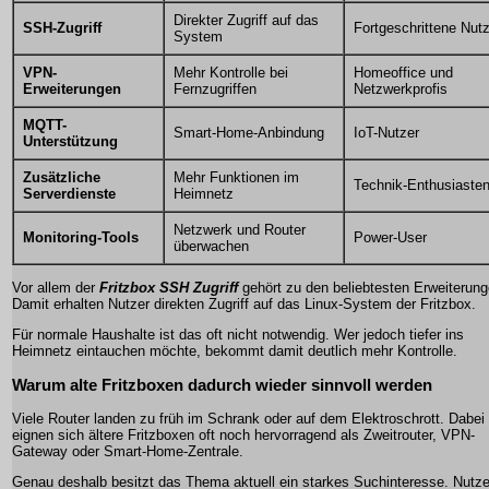
Direkter Zugriff auf das
SSH-Zugriff
Fortgeschrittene Nut
System
VPN-
Mehr Kontrolle bei
Homeoffice und
Erweiterungen
Fernzugriffen
Netzwerkprofis
MQTT-
Smart-Home-Anbindung
IoT-Nutzer
Unterstützung
Zusätzliche
Mehr Funktionen im
Technik-Enthusiaste
Serverdienste
Heimnetz
Netzwerk und Router
Monitoring-Tools
Power-User
überwachen
Vor allem der
Fritzbox SSH Zugriff
gehört zu den beliebtesten Erweiterung
Damit erhalten Nutzer direkten Zugriff auf das Linux-System der Fritzbox.
Für normale Haushalte ist das oft nicht notwendig. Wer jedoch tiefer ins
Heimnetz eintauchen möchte, bekommt damit deutlich mehr Kontrolle.
Warum alte Fritzboxen dadurch wieder sinnvoll werden
Viele Router landen zu früh im Schrank oder auf dem Elektroschrott. Dabei
eignen sich ältere Fritzboxen oft noch hervorragend als Zweitrouter, VPN-
Gateway oder Smart-Home-Zentrale.
Genau deshalb besitzt das Thema aktuell ein starkes Suchinteresse. Nutze