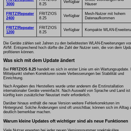
Verfügbar
3000
8.25
Häuser
FRITZ!Repeater
FRITZ!OS
Mesh-Nutzer mit hohem
Verfügbar
2400
8.25
Datenaufkommen
FRITZ!Repeater
FRITZ!OS
Verfügbar
Kompakte WLAN-Erweiter
1200
8.25
Die Geräte zählen seit Jahren zu den beliebtesten WLAN-Erweiterungen vo
AVM. Entsprechend hoch dürfte die Zahl der Nutzer sein, die von dem Upd
profitieren können.
Was sich mit dem Update ändert
Bei
FRITZ!OS 8.25
handelt es sich in erster Linie um ein Wartungsupdate.
Mittelpunkt stehen Korrekturen sowie Verbesserungen bei Stabilität und
Einrichtung.
Nach Angaben des Herstellers wurde unter anderem die Erstinstallation
internationaler Geräte vereinfacht. Nach Auswahl von Sprache und Land ist
künftig kein zusätzlicher Neustart mehr erforderlich.
Darüber hinaus enthält die neue Version weitere Fehlerkorrekturen im
Hintergrund. Solche Änderungen sind oft unsichtbar, können sich im Alltag 
deutlich bemerkbar machen.
Warum kleine Updates oft wichtiger sind als neue Funktionen
Viele Nutzer erwarten bei jeder neuen Versionsnummer spektakuläre