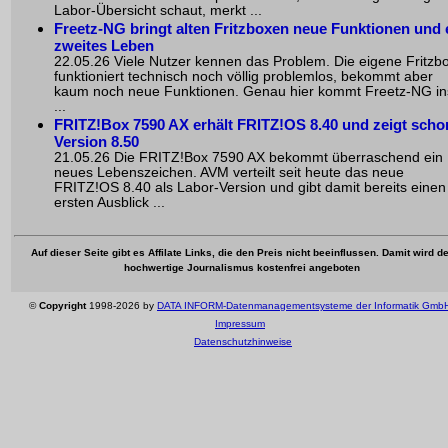
Labor-Übersicht schaut, merkt ...
Freetz-NG bringt alten Fritzboxen neue Funktionen und 
zweites Leben
22.05.26 Viele Nutzer kennen das Problem. Die eigene Fritzb
funktioniert technisch noch völlig problemlos, bekommt aber
kaum noch neue Funktionen. Genau hier kommt Freetz-NG in
...
FRITZ!Box 7590 AX erhält FRITZ!OS 8.40 und zeigt scho
Version 8.50
21.05.26 Die FRITZ!Box 7590 AX bekommt überraschend ein
neues Lebenszeichen. AVM verteilt seit heute das neue
FRITZ!OS 8.40 als Labor-Version und gibt damit bereits einen
ersten Ausblick ...
Auf dieser Seite gibt es Affilate Links, die den Preis nicht beeinflussen. Damit wird de
hochwertige Journalismus kostenfrei angeboten
©
Copyright
1998-2026 by
DATA INFORM-Datenmanagementsysteme der Informatik Gmb
Impressum
Datenschutzhinweise