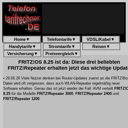
Home
▼
Telefontarife
▼
VDSL/Kabel
▼
Handytarife
▼
Stromtarife
▼
Reisen
▼
Versicherung
▼
Preisvergleich
▼
FRITZ!OS 8.25 ist da: Diese drei beliebten
FRITZ!Repeater erhalten jetzt das wichtige Updat
• 29.05.26 Viele Nutzer denken bei Router-Updates zuerst an die FRITZ!Bo
Dabei wird oft vergessen, dass auch WLAN-Repeater regelmäßig neue
Software erhalten. Genau das ist jetzt wieder der Fall. AVM verteilt
FRITZ!
8.25
für die Modelle
FRITZ!Repeater 3000
,
FRITZ!Repeater 2400
und
FRITZ!Repeater 1200
.