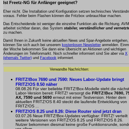
Ist Freetz-NG für Anfänger geeignet?
Eher nicht. Die Installation und Konfiguration setzen technisches Verständn
voraus. Fehler beim Flashen können die Fritzbox unbrauchbar machen.
Das Entscheidende ist weniger die einzelne Funktion als die Richtung. AV
arbeitet sichtbar daran, das System
stabiler, verständlicher und vernetzt
zu machen.
Damit Ihnen in Zukunft keine aktuellen News und Spar-Angebote entgehen,
können Sie sich auch bei unserem
kostenlosen Newsletter
anmelden. Einma
der Woche bekommen Sie dann eine Übersicht an Aktionen und wichtigen
Änderungen im Telefonmarkt. Noch schneller informiert sind Sie aber via
X
(ehemals Twitter)
und
Facebook
informiert.
Verwandte Nachrichten:
FRITZ!Box 7690 und 7590: Neues Labor-Update bringt
FRITZ!OS 8.50 näher
08.08.26 Für vier beliebte FRITZ!Box-Modelle steht die nächs
Labor-Version bereit: FRITZ! versorgt die
FRITZ!Box 7690, 7
AX, 7590 und 5690
erneut mit einer Testversion. Hinter dem
aktuellen FRITZ!OS 8.40 steckt die laufende Entwicklung von
FRITZ!OS ...
FRITZ!OS 8.25 und 8.26: Diese Router sind jetzt dran
03.07.26 Neue FRITZ!Box-Updates verfügbar: FRITZ! verteilt
weitere Versionen von FRITZ!OS 8.25 und FRITZ!OS 8.26.
Nutzer bekommen diesmal keine große Funktionsrunde, sond
vor allem ...