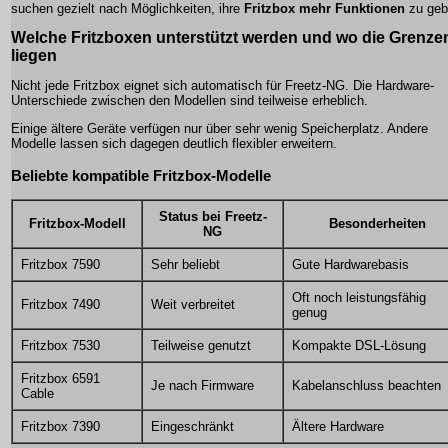
suchen gezielt nach Möglichkeiten, ihre
Fritzbox mehr Funktionen
zu geb
Welche Fritzboxen unterstützt werden und wo die Grenze
liegen
Nicht jede Fritzbox eignet sich automatisch für Freetz-NG. Die Hardware-
Unterschiede zwischen den Modellen sind teilweise erheblich.
Einige ältere Geräte verfügen nur über sehr wenig Speicherplatz. Andere
Modelle lassen sich dagegen deutlich flexibler erweitern.
Beliebte kompatible Fritzbox-Modelle
Status bei Freetz-
Fritzbox-Modell
Besonderheiten
NG
Fritzbox 7590
Sehr beliebt
Gute Hardwarebasis
Oft noch leistungsfähig
Fritzbox 7490
Weit verbreitet
genug
Fritzbox 7530
Teilweise genutzt
Kompakte DSL-Lösung
Fritzbox 6591
Je nach Firmware
Kabelanschluss beachten
Cable
Fritzbox 7390
Eingeschränkt
Ältere Hardware