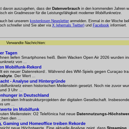
ist davon auszugehen, dass der
Datenverbrauch
in den kommenden Jahren we
ogisch ein Gradmesser für die Leistungsfähigkeit moderner
Mobilfunknetze
.
 auch bei unserem
kostenlosen Newsletter
anmelden. Einmal in der Woche be
och schneller sind Sie aber via
X (ehemals Twitter)
und
Facebook
informiert.
Verwandte Nachrichten:
ier Tagen
ühnen liefen Smartphones heiß. Beim Wacken Open Air 2026 wurden inn
unknetz von ...
uen Mobilfunk-Rekord
llt ein neuer Datenrekord:. Während des WM-Spiels gegen Curaçao tra
rabyte
. Der Wert ...
acht - Analyse und Hintergründe
bilfunknetz einen historischen Meilenstein gesetzt. Noch nie zuvor wu
nd 3 Uhr ...
enhunger in Deutschland
zentralen Infrastrukturprojekten der digitalen Gesellschaft. Insbesond
es um ...
twerte im Mobilfunk
euten Meilenstein: O2 Telefónica hat neue
Datennutzungs-Höchstwer
chen den ...
g, Gaming und Homeoffice treiben Rekorde
eicht neue Höchstwerte. Eine aktuelle Analyse zeigt, dass
Streaming
,