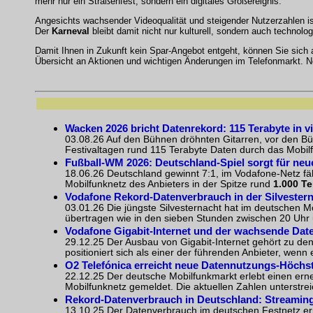
mehr nur ein Straßenfest, sondern ein digitales Großereignis.
Angesichts wachsender Videoqualität und steigender Nutzerzahlen 
Der
Karneval
bleibt damit nicht nur kulturell, sondern auch technol
Damit Ihnen in Zukunft kein Spar-Angebot entgeht, können Sie sich
Übersicht an Aktionen und wichtigen Änderungen im Telefonmarkt. N
Wacken 2026 bricht Datenrekord: 115 Terabyte in v
03.08.26 Auf den Bühnen dröhnten Gitarren, vor den B
Festivaltagen rund 115 Terabyte Daten durch das Mobilf
Fußball-WM 2026: Deutschland-Spiel sorgt für ne
18.06.26 Deutschland gewinnt 7:1, im Vodafone-Netz fä
Mobilfunknetz des Anbieters in der Spitze rund
1.000 Te
Vodafone Rekord-Datenverbrauch in der Silvestern
03.01.26 Die jüngste Silvesternacht hat im deutschen Mo
übertragen wie in den sieben Stunden zwischen 20 Uhr u
Vodafone Gigabit-Internet und der wachsende Dat
29.12.25 Der Ausbau von Gigabit-Internet gehört zu den 
positioniert sich als einer der führenden Anbieter, wenn 
O2 Telefónica erreicht neue Datennutzungs-Höchs
22.12.25 Der deutsche Mobilfunkmarkt erlebt einen ern
Mobilfunknetz gemeldet. Die aktuellen Zahlen unterstrei
Rekord-Datenverbrauch in Deutschland: Streamin
13.10.25 Der Datenverbrauch im deutschen Festnetz err