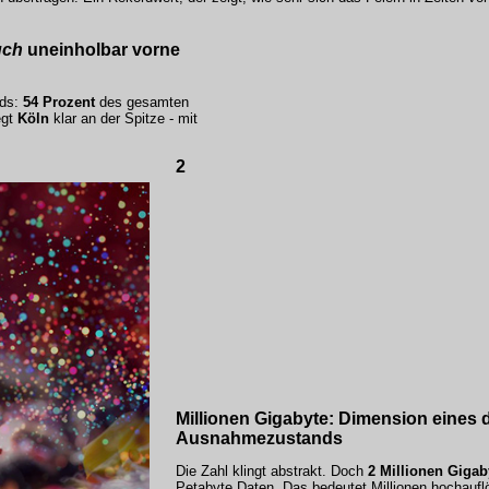
uch
uneinholbar vorne
rds:
54 Prozent
des gesamten
egt
Köln
klar an der Spitze - mit
2
Millionen Gigabyte: Dimension eines d
Ausnahmezustands
Die Zahl klingt abstrakt. Doch
2 Millionen Gigab
Petabyte Daten. Das bedeutet Millionen hochaufl