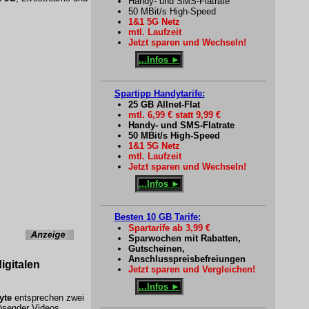
Handy- und SMS-Flatrate
50 MBit/s High-Speed
1&1 5G Netz
mtl. Laufzeit
Jetzt sparen und Wechseln!
...Infos ►
Spartipp Handytarife:
25 GB Allnet-Flat
mtl. 6,99 € statt 9,99 €
Handy- und SMS-Flatrate
50 MBit/s High-Speed
1&1 5G Netz
mtl. Laufzeit
Jetzt sparen und Wechseln!
...Infos ►
Besten 10 GB Tarife:
Spartarife ab 3,99 €
Sparwochen mit Rabatten,
Gutscheinen,
Anschlusspreisbefreiungen
igitalen
Jetzt sparen und Vergleichen!
...Infos ►
yte
entsprechen zwei
ösender Videos,