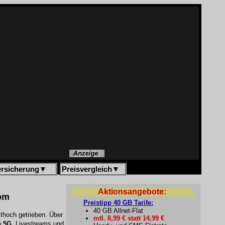
ersicherung
▼
Preisvergleich
▼
Aktionsangebote:
kom
Preistipp 40 GB Tarife:
40 GB Allnet-Flat
thoch getrieben. Über
mtl. 8,99 € statt 14,99 €
on
5G
, Livestreams und