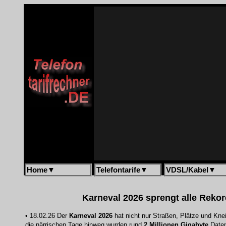
Home
▼
Telefontarife
▼
VDSL/Kabel
▼
Karneval 2026 sprengt alle Rekor
• 18.02.26 Der
Karneval 2026
hat nicht nur Straßen, Plätze und Kne
die närrischen Tage hinweg wurden rund
2 Millionen Gigabyte
Daten