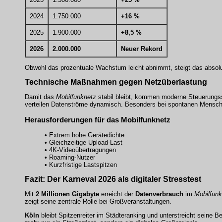
2024
1.750.000
+16 %
2025
1.900.000
+8,5 %
2026
2.000.000
Neuer Rekord
Obwohl das prozentuale Wachstum leicht abnimmt, steigt das absolut
Technische Maßnahmen gegen
Netzüberlastung
Damit das
Mobilfunknetz
stabil bleibt, kommen moderne Steuerungss
verteilen Datenströme dynamisch. Besonders bei spontanen Mensche
Herausforderungen für das
Mobilfunknetz
• Extrem hohe Gerätedichte
• Gleichzeitige Upload-Last
• 4K-Videoübertragungen
• Roaming-Nutzer
• Kurzfristige Lastspitzen
Fazit: Der
Karneval 2026
als digitaler Stresstest
Mit
2 Millionen Gigabyte
erreicht der
Datenverbrauch
im
Mobilfun
zeigt seine zentrale Rolle bei Großveranstaltungen.
Köln
bleibt Spitzenreiter im Städteranking und unterstreicht seine 