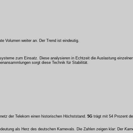
e Volumen weiter an. Der Trend ist eindeutig.
ysteme zum Einsatz. Diese analysieren in Echtzeit die Auslastung einzelner
nansammlungen sorgt diese Technik für Stabilität.
knetz
der Telekom einen historischen Höchststand.
5G
trägt mit 54 Prozent de
Bedeutung als Herz des deutschen Karnevals. Die Zahlen zeigen klar: Der
Karn