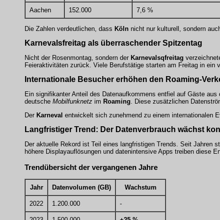
Aachen
152.000
7,6 %
Die Zahlen verdeutlichen, dass
Köln
nicht nur kulturell, sondern au
Karnevalsfreitag als überraschender Spitzentag
Nicht der Rosenmontag, sondern der
Karnevalsqfreitag
verzeichnet
Feieraktivitäten zurück. Viele Berufstätige starten am Freitag in ei
Internationale Besucher erhöhen den
Roaming-Verk
Ein signifikanter Anteil des Datenaufkommens entfiel auf Gäste aus
deutsche
Mobilfunknetz
im
Roaming
. Diese zusätzlichen Datenströ
Der
Karneval
entwickelt sich zunehmend zu einem internationalen 
Langfristiger Trend: Der
Datenverbrauch
wächst kont
Der aktuelle Rekord ist Teil eines langfristigen Trends. Seit Jahren s
höhere Displayauflösungen und datenintensive Apps treiben diese En
Trendübersicht der vergangenen Jahre
Jahr
Datenvolumen (GB)
Wachstum
2022
1.200.000
-
2023
1.500.000
+25 %