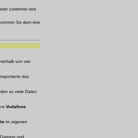
iter zunehmen wird.
kommen Sie dann eine
erhalb von vier
nsportierte das
rden so viele Daten
ere
Vodafone
te
im eigenen
 Gaming und