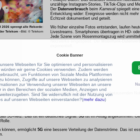
unzählige Instagram-Stories, TikTok-Clips und M
Der
Datenverbrauch
beim
Karneval
spiegelt eine
Entwicklung wider: Ereignisse werden nicht mehr n
Echtzeit dokumentiert und geteilt.
Wo früher einzelne Fotos entstanden, laufen heute
 2026 sprengt alle Rekorde:
Livestreams. Smartphones übertragen in HD- oder
 der Telekom
--Bild: © Telekom
Jede Szene vom Rosenmontagszug wird unmittelb
Netzwerke eingespeist. Der
Mobilfunk-Datenver
exponentiell.
Cookie Banner
 unsere Webseiten für Sie optimieren und personalisieren
 würden wir gerne Cookies verwenden. Zudem werden
gebraucht, um Funktionen von Soziale Media Plattformen
zu können, Zugriffe auf unsere Webseiten zu analysieren
rmationen zur Verwendung unserer Webseiten an unsere
Nu
r in den Bereichen der sozialen Medien, Anzeigen und
ream kann mehrere Gigabyte verbrauchen. Multipliziert mit zehntausenden Nutz
weiterzugeben. Sind Sie widerruflich mit der Nutzung von
s auf unseren Webseiten einverstanden?(
mehr dazu
)
 das
5G-Netz
. Das ist ein deutliches Signal:
5G
ist im Alltag angekommen. Ge
Rolle.
n können, ermöglicht
5G
eine bessere Verteilung der Datenströme. Das ist ess
n.