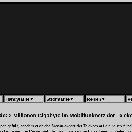
Handytarife
▼
Stromtarife
▼
Reisen
▼
V
de: 2 Millionen Gigabyte im Mobilfunknetz der Tele
ipen gefüllt, sondern auch das
Mobilfunknetz
der Telekom auf ein neues Allzei
 übertragen. Ein Rekordwert, der zeigt, wie sehr sich das Feiern in Zeiten v