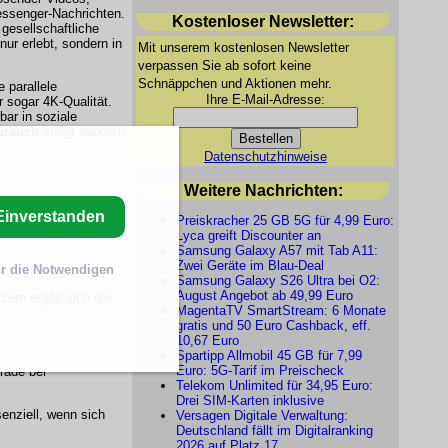
essenger-Nachrichten.
Kostenloser Newsletter:
 gesellschaftliche
ur erlebt, sondern in
Mit unserem kostenlosen Newsletter
verpassen Sie ab sofort keine
Schnäppchen und Aktionen mehr.
 parallele
Ihre E-Mail-Adresse:
 sogar 4K-Qualität.
ar in soziale
brauch
steigt dadurch
Datenschutzhinweise
Weitere Nachrichten:
Einverstanden
Preiskracher 25 GB 5G für 4,99 Euro:
Lyca greift Discounter an
Samsung Galaxy A57 mit Tab A11:
Zwei Geräte im Blau-Deal
r die Notwendigen
Samsung Galaxy S26 Ultra bei O2:
August Angebot ab 49,99 Euro
ern ergibt sich die
MagentaTV SmartStream: 6 Monate
gratis und 50 Euro Cashback, eff.
10,67 Euro
Spartipp Allmobil 45 GB für 7,99
Euro: 5G-Tarif im Preischeck
rade bei
Telekom Unlimited für 34,95 Euro:
Drei SIM-Karten inklusive
enziell, wenn sich
Versagen Digitale Verwaltung:
Deutschland fällt im Digitalranking
2026 auf Platz 17