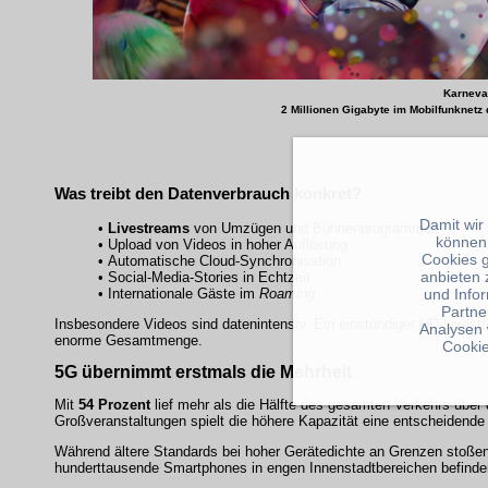
Karneval
2 Millionen Gigabyte im Mobilfunknetz
Was treibt den
Datenverbrauch
konkret?
Damit wir
•
Livestreams
von Umzügen und Bühnenprogrammen
können
• Upload von Videos in hoher Auflösung
Cookies 
• Automatische Cloud-Synchronisation
anbieten 
• Social-Media-Stories in Echtzeit
• Internationale Gäste im
Roaming
und Info
Partne
Insbesondere Videos sind datenintensiv. Ein einstündiger HD-Livest
Analysen 
enorme Gesamtmenge.
Cookie
5G
übernimmt erstmals die Mehrheit
Mit
54 Prozent
lief mehr als die Hälfte des gesamten Verkehrs über
Großveranstaltungen spielt die höhere Kapazität eine entscheidende 
Während ältere Standards bei hoher Gerätedichte an Grenzen stoße
hunderttausende Smartphones in engen Innenstadtbereichen befinde