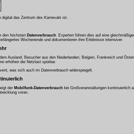
ch digital das Zentrum des
Karnevals
ist.
e den höchsten
Datenverbrauch
. Experten führen dies auf eine gleichmäßiger
n verlängertes Wochenende und dokumentieren ihre Erlebnisse intensiver.
ehr
 dem Ausland. Besucher aus den Niederlanden, Belgien, Frankreich und Öster
me erhöhen die Netzlast spürbar.
Event, was sich auch im
Datenverbrauch
widerspiegelt.
inuierlich
teigt der
Mobilfunk-Datenverbrauch
bei Großveranstaltungen kontinuierlich 
twicklung voran.