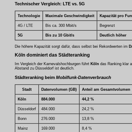
Technischer Vergleich: LTE vs.
5G
Technologie
Maximale Geschwindigkeit
Kapazität pro Fun
4G / LTE
Bis ca. 300 Mbit/s
Begrenzt
5G
Bis zu 10 Gbit/s
Deutlich höher
Die höhere Kapazität sorgt dafür, dass selbst bei Rekordwerten im
D
Köln
dominiert das Städteranking
Im Vergleich der Karnevalshochburgen führt
Köln
das Ranking klar a
Abstand zu Düsseldorf ist deutlich.
Städteranking beim
Mobilfunk-Datenverbrauch
Stadt
Datenvolumen (GB)
Anteil am Gesamtvolumen
Köln
884.000
44,2 %
Düsseldorf
484.000
24,2 %
Bonn
276.000
13,8 %
Mainz
169.000
8,4 %