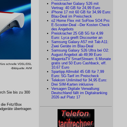
Preiskracher Galaxy S26 mit
Vertrag: 40 GB für 24,99 Euro
iPhone 17 mit 60 GB für 34,99 Euro:
Blau-Deal im Preischeck
o2 Home Flex mit SoFlow SO4 Pro:
E-Scooter-Deal --Der Kosten Check
des Angebots
Preiskracher 25 GB 5G für 4,99
Euro: Lyca greift Discounter an
Samsung Galaxy A57 mit Tab A11:
Zwei Geräte im Blau-Deal
Samsung Galaxy S26 Ultra bei O2:
August Angebot ab 49,99 Euro
MagentaTV SmartStream: 6 Monate
gratis und 50 Euro Cashback, eff.
fürs schnelle VDSL/DSL
10,67 Euro
-Bildquelle: AVM
Spartipp Allmobil 45 GB für 7,99
Euro: 5G-Tarif im Preischeck
Telekom Unlimited für 34,95 Euro:
Drei SIM-Karten inklusive
Versagen Digitale Verwaltung:
rch Sie bis zu 300
Deutschland fällt im Digitalranking
2026 auf Platz 17
die Fritz!Box
ndgeräte übertragen