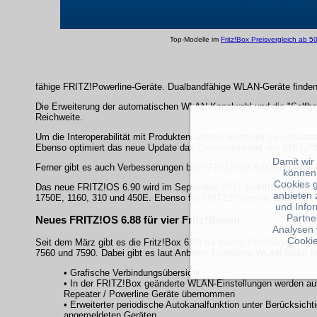
Top-Modelle im
Fritz!Box Preisvergleich ab 5
fähige FRITZ!Powerline-Geräte. Dualbandfähige WLAN-Geräte finden
Die Erweiterung der automatischen WLAN-Kanalwahl und die "Selfhea
Reichweite.
Um die Interoperabilität mit Produkten anderer Hersteller zu verb
Ebenso optimiert das neue Update das Zusammenspiel von FRITZ!B
Damit wir
Ferner gibt es auch Verbesserungen beim FRITZ!OS 6.90 bei der Vo
können
Cookies 
Das neue FRITZ!OS 6.90 wird im September 2017 schrittweise für 
anbieten 
1750E, 1160, 310 und 450E. Ebenso für FRITZ!Powerline 1260E, 1240
und Info
Partne
Neues FRITZ!OS 6.88 für vier Fritz!Boxen
Analysen 
Cookie
Seit dem März gibt es die Fritz!Box 6.83 für etliche Fritz!Boxen. Nu
7560 und 7590. Dabei gibt es laut Anbieter Erweiterte WLAN Mesh F
• Grafische Verbindungsübersicht
• In der FRITZ!Box geänderte WLAN-Einstellungen werden au
Repeater / Powerline Geräte übernommen
• Erweiterter periodische Autokanalfunktion unter Berücksicht
angemeldeten Geräten