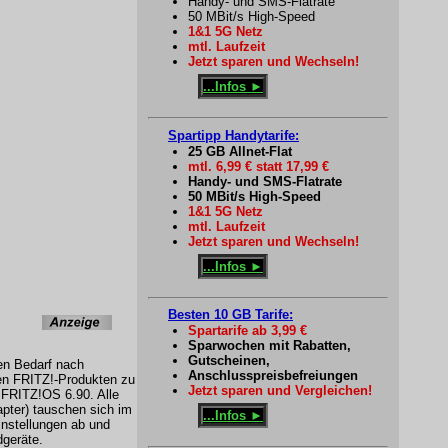
Handy- und SMS-Flatrate
50 MBit/s High-Speed
1&1 5G Netz
mtl. Laufzeit
Jetzt sparen und Wechseln!
...Infos ►
Spartipp Handytarife:
25 GB Allnet-Flat
mtl. 6,99 € statt 17,99 €
Handy- und SMS-Flatrate
50 MBit/s High-Speed
1&1 5G Netz
mtl. Laufzeit
Jetzt sparen und Wechseln!
...Infos ►
Besten 10 GB Tarife:
Spartarife ab 3,99 €
Sparwochen mit Rabatten,
Gutscheinen,
ren Bedarf nach
Anschlusspreisbefreiungen
en FRITZ!-Produkten zu
Jetzt sparen und Vergleichen!
 FRITZ!OS 6.90. Alle
pter) tauschen sich im
...Infos ►
instellungen ab und
dgeräte.