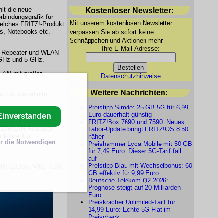
lt die neue
Kostenloser Newsletter:
rbindungsgrafik für
Mit unserem kostenlosen Newsletter
welches FRITZ!-Produkt
s, Notebooks etc.
verpassen Sie ab sofort keine
Schnäppchen und Aktionen mehr.
Ihre E-Mail-Adresse:
N Repeater und WLAN-
 GHz und 5 GHz.
WLAN mit großer
Datenschutzhinweise
Weitere Nachrichten:
tton überarbeitet.
Preistipp Simde: 25 GB 5G für 6,99
Euro dauerhaft günstig
Einverstanden
FRITZ!Box 7690 und 7590: Neues
RITZ!WLAN Repeater
Labor-Update bringt FRITZ!OS 8.50
r kostenlos.
näher
r die Notwendigen
Preishammer Lyca Mobile mit 50 GB
für 7,49 Euro: Dieser 5G-Tarif fällt
auf
Preistipp Blau mit Wechselbonus: 60
r FRITZ!Box 7490, 7580,
GB effektiv für 9,99 Euro
Deutsche Telekom Q2 2026:
Prognose steigt auf 20 Milliarden
Euro
Preiskracher Unlimited-Tarif für
14,99 Euro: Echte 5G-Flat im
Preischeck