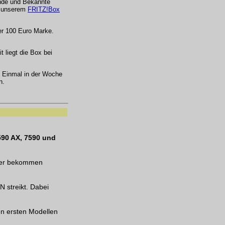
unde und Bekannte
in unserem
FRITZ!Box
er 100 Euro Marke.
it liegt die Box bei
 Einmal in der Woche
n.
590 AX, 7590 und
tzer bekommen
N streikt. Dabei
en ersten Modellen