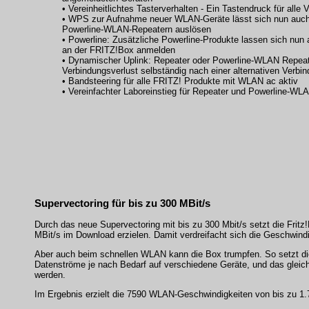
• Vereinheitlichtes Tasterverhalten - Ein Tastendruck für alle
• WPS zur Aufnahme neuer WLAN-Geräte lässt sich nun auch
Powerline-WLAN-Repeatern auslösen
• Powerline: Zusätzliche Powerline-Produkte lassen sich nun
an der FRITZ!Box anmelden
• Dynamischer Uplink: Repeater oder Powerline-WLAN Repeat
Verbindungsverlust selbständig nach einer alternativen Verbi
• Bandsteering für alle FRITZ! Produkte mit WLAN ac aktiv
• Vereinfachter Laboreinstieg für Repeater und Powerline-WL
Supervectoring für bis zu 300 MBit/s
Durch das neue Supervectoring mit bis zu 300 Mbit/s setzt die Frit
MBit/s im Download erzielen. Damit verdreifacht sich die Geschwin
Aber auch beim schnellen WLAN kann die Box trumpfen. So setzt die
Datenströme je nach Bedarf auf verschiedene Geräte, und das gleich
werden.
Im Ergebnis erzielt die 7590 WLAN-Geschwindigkeiten von bis zu 1