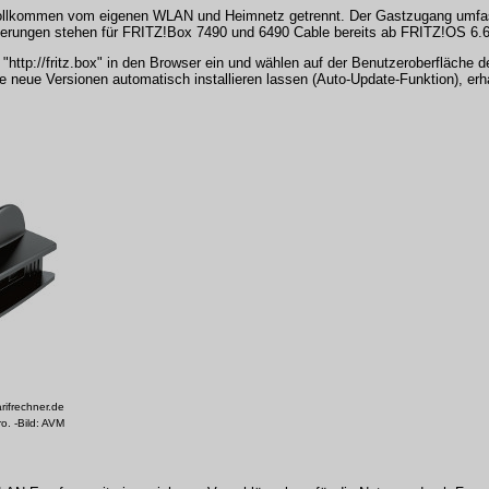
vollkommen vom eigenen WLAN und Heimnetz getrennt. Der Gastzugang umfass
euerungen stehen für FRITZ!Box 7490 und 6490 Cable bereits ab FRITZ!OS 6.60
tp://fritz.box" in den Browser ein und wählen auf der Benutzeroberfläche 
die neue Versionen automatisch installieren lassen (Auto-Update-Funktion), erh
rifrechner.de
o. -Bild: AVM