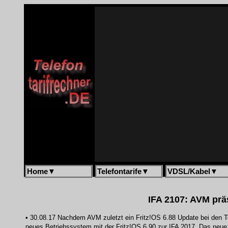
Home
▼
Telefontarife
▼
VDSL/Kabel
▼
IFA 2107: AVM präs
• 30.08.17 Nachdem AVM zuletzt ein Fritz!OS 6.88 Update bei den Top
neues Betriebssystem mit der Fritz!OS 6.90 zur IFA 2017. Das neue