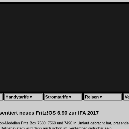
Handytarife
▼
Stromtarife
▼
Reisen
▼
V
entiert neues Fritz!OS 6.90 zur IFA 2017
-Modellen Fritz!Box 7580, 7560 und 7490 in Umlauf gebracht hat, präsentiert
 Betriebsystem wird dann auch schon im September verfügbar sein.