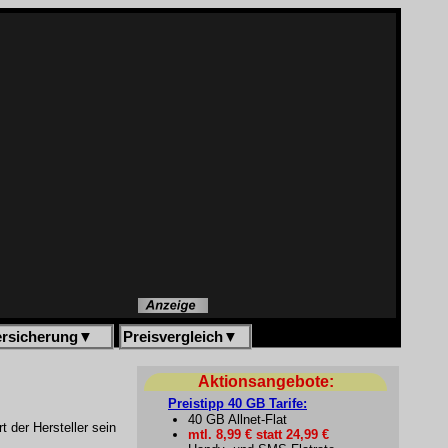
ersicherung
▼
Preisvergleich
▼
Aktionsangebote:
Preistipp 40 GB Tarife:
40 GB Allnet-Flat
 der Hersteller sein
mtl. 8,99 € statt 24,99 €