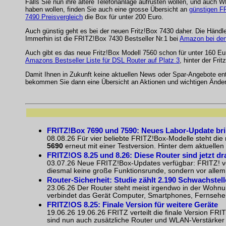
Falls Sie nun ihre ältere Telefonanlage aufrüsten wollen, und auch
haben wollen, finden Sie auch eine grosse Übersicht an
günstigen F
7490 Preisvergleich
die Box für unter 200 Euro.
Auch günstig geht es bei der neuen Fritz!Box 7430 daher. Die Händl
Immerhin ist die FRITZ!Box 7430 Bestseller Nr.1 bei
Amazon bei de
Auch gibt es das neue Fritz!Box Modell 7560 schon für unter 160 E
Amazons Bestseller Liste für DSL Router auf Platz 3
, hinter der Fri
Damit Ihnen in Zukunft keine aktuellen News oder Spar-Angebote e
bekommen Sie dann eine Übersicht an Aktionen und wichtigen Ände
FRITZ!Box 7690 und 7590: Neues Labor-Update bri
08.08.26 Für vier beliebte FRITZ!Box-Modelle steht die
5690
erneut mit einer Testversion. Hinter dem aktuelle
FRITZ!OS 8.25 und 8.26: Diese Router sind jetzt dr
03.07.26 Neue FRITZ!Box-Updates verfügbar: FRITZ! v
diesmal keine große Funktionsrunde, sondern vor allem 
Router-Sicherheit: Studie zählt 2.190 Schwachstel
23.06.26 Der Router steht meist irgendwo in der Wohnung
verbindet das Gerät Computer, Smartphones, Fernseher
FRITZ!OS 8.25: Finale Version für weitere Geräte
19.06.26 19.06.26 FRITZ verteilt die finale Version F
sind nun auch zusätzliche Router und WLAN-Verstärker a