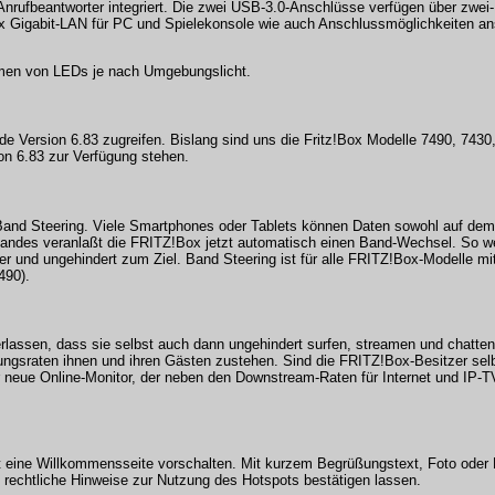
nrufbeantworter integriert. Die zwei USB-3.0-Anschlüsse verfügen über zwei-
 x Gigabit-LAN für PC und Spielekonsole wie auch Anschlussmöglichkeiten an
mmen von LEDs je nach Umgebungslicht.
e Version 6.83 zugreifen. Bislang sind uns die Fritz!Box Modelle 7490, 7430
on 6.83 zur Verfügung stehen.
nd Steering. Viele Smartphones oder Tablets können Daten sowohl auf dem
andes veranlaßt die FRITZ!Box jetzt automatisch einen Band-Wechsel. So w
r und ungehindert zum Ziel. Band Steering ist für alle FRITZ!Box-Modelle 
490).
lassen, dass sie selbst auch dann ungehindert surfen, streamen und chatte
ungsraten ihnen und ihren Gästen zustehen. Sind die FRITZ!Box-Besitzer selbs
er neue Online-Monitor, der neben den Downstream-Raten für Internet und IP-T
eine Willkommensseite vorschalten. Mit kurzem Begrüßungstext, Foto oder
 rechtliche Hinweise zur Nutzung des Hotspots bestätigen lassen.