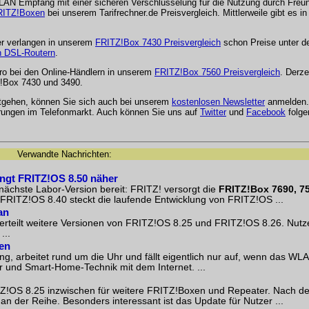
 WLAN Empfang mit einer sicheren Verschlüsselung für die Nutzung durch Fre
RITZ!Boxen
bei unserem Tarifrechner.de Preisvergleich. Mittlerweile gibt es 
er verlangen in unserem
FRITZ!Box 7430 Preisvergleich
schon Preise unter d
n DSL-Routern
.
uro bei den Online-Händlern in unserem
FRITZ!Box 7560 Preisvergleich
. Derze
tz!Box 7430 und 3490.
ntgehen, können Sie sich auch bei unserem
kostenlosen Newsletter
anmelden.
rungen im Telefonmarkt. Auch können Sie uns auf
Twitter
und
Facebook
folge
Verwandte Nachrichten:
ngt FRITZ!OS 8.50 näher
 nächste Labor-Version bereit: FRITZ! versorgt die
FRITZ!Box 7690, 7
n FRITZ!OS 8.40 steckt die laufende Entwicklung von FRITZ!OS ...
an
erteilt weitere Versionen von FRITZ!OS 8.25 und FRITZ!OS 8.26. Nu
...
len
, arbeitet rund um die Uhr und fällt eigentlich nur auf, wenn das WLA
 und Smart-Home-Technik mit dem Internet. ...
RITZ!OS 8.25 inzwischen für weitere FRITZ!Boxen und Repeater. Nach d
n der Reihe. Besonders interessant ist das Update für Nutzer ...