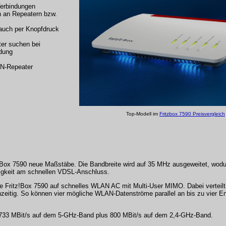
 Verbindungen
 an Repeatern bzw.
 auch per Knopfdruck
er suchen bei
ndung
AN-Repeater
Top-Modell im
Fritzbox 7590 Preisvergleich
z!Box 7590 neue Maßstäbe. Die Bandbreite wird auf 35 MHz ausgeweitet, wodu
digkeit am schnellen VDSL-Anschluss.
 Fritz!Box 7590 auf schnelles WLAN AC mit Multi-User MIMO. Dabei verteilt 
zeitig. So können vier mögliche WLAN-Datenströme parallel an bis zu vier E
.733 MBit/s auf dem 5-GHz-Band plus 800 MBit/s auf dem 2,4-GHz-Band.