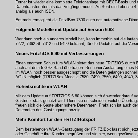
Ferner ist wieder eine komplette Telefonanlage mit DECT-Basis und A
Datentransferraten als das Vorgängermodell. An Bord sind ebenso 4
analog als auch ISDN.
Erstmals ermöglicht die Fritz!Box 7590 auch das automatische Di
Folgende Modelle mit Update auf Version 6.83
Wer dann noch ein anderes Modell hat, kann immerhin auf die laufend
7272, 7362 SL 7312 und 5490 bekannt, für die Updates auf die Versi
Neues Fritz!iOS 6.80 mit Verbesserungen
Einen enormen Schub fürs WLAN bietet das neue FRITZ!OS durch Ba
auch auf dem 5-GHz-Band übertragen. Bei hoher Auslastung eines B
im WLAN noch besser ausgeschöpft und die Daten gelangen schnelle
AC+N möglich (FRITZ!Box-Modelle 7580, 7490, 7560, 6490, 4040, 3
Hoheitsrechte im WLAN
Mit dem Update auf FRITZ!OS 6.80 können sich Anwender darauf ver
Gastnetz stark genutzt wird. Denn sie entscheiden, welche Übertrag
freuen sich die Gäste über höhere Datenraten. Praktisch ist auch d
Datenraten des Gastzugangs anzeigt.
Mehr Komfort für den FRITZ!Hotspot
Dem bestehenden WLAN-Gastzugang der FRITZ!Box lässt sich jetzt 
oder Geschäfte ihre Kunden begrüßen und sie hier, wenn gewünscht,