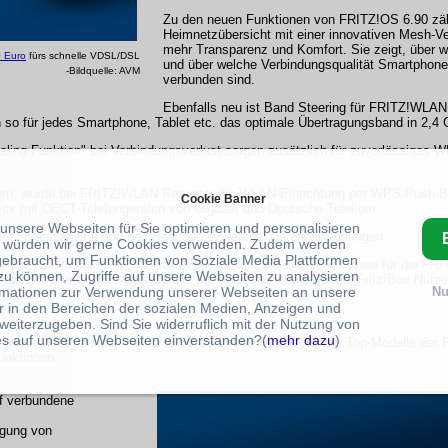
Zu den neuen Funktionen von FRITZ!OS 6.90 zäh
Heimnetzübersicht mit einer innovativen Mesh-Ve
mehr Transparenz und Komfort. Sie zeigt, über 
0 Euro
fürs schnelle VDSL/DSL
und über welche Verbindungsqualität Smartphone
-Bildquelle: AVM
verbunden sind.
Ebenfalls neu ist Band Steering für FRITZ!WLA
 so für jedes Smartphone, Tablet etc. das optimale Übertragungsband in 2,4
ling-Funktion" bei Verbindungsverlust sorgen zusätzlich für zuverlässiges 
essern, wurde bei FRITZ!WLAN Repeater die WLAN-Einrichtung per WPS-Push-Bu
Cookie Banner
ox mit DECT-Telefongeräten von Gigaset und Deutsche Telekom.
 unsere Webseiten für Sie optimieren und personalisieren
IP-Sprachqualität und den Reaktionszeiten bei Datenanwendungen.
 würden wir gerne Cookies verwenden. Zudem werden
gebraucht, um Funktionen von Soziale Media Plattformen
die FRITZ!-Produkte FRITZ!Box 7590, 7580, 7560 und 7490, sowie für die F
zu können, Zugriffe auf unsere Webseiten zu analysieren
E, 540E und 546E. Das Update ist, dann wie immer, für die Fritz!Box Nutze
rmationen zur Verwendung unserer Webseiten an unsere
Nu
r in den Bereichen der sozialen Medien, Anzeigen und
weiterzugeben. Sind Sie widerruflich mit der Nutzung von
s auf unseren Webseiten einverstanden?(
mehr dazu
)
n gibt es erstmals die Version 6.88 als Labor-Version für vier Top-Modelle de
unktionen.
f verbundene
igung von