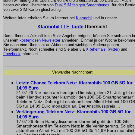
listen wir eine große Übersicht von Android Geräten ab 30 Euro auf. Auch
haben wir eine Übersicht von
Dual SIM fähigen Smartphones
, für den Betri
von zwei SIM-Karten gleichzeitig.
Weitere Infos erhalten Sie im Internet bei
Klarmobil
und in unsere
Klarmobil LTE Tarife
Übersicht.
Damit Ihnen in Zukunft kein Spar-Angebot entgeht, können Sie sich auch b
unserem
kostenlosen Newsletter
anmelden. Einmal in der Woche bekomm
Sie dann eine Übersicht an Aktionen und wichtigen Änderungen im
Telefonmarkt. Noch schneller sind Sie aber via
X (ehemals Twitter)
und
Facebook
informiert.
Verwandte Nachrichten:
Letzte Chance Telekom Netz: Klarmobils 100 GB 5G für
14,99 Euro
21.07.26 Nur noch am heutigen Dienstag, dem 21. Juli, gibt e
beim Handydiscounter klarmobil den 100 GB Smartphonetarif
Telekom Netz. Dabei gibt es aktuell eine Allnet Flat mit 100 GB
5G für 14,99 Euro monatlich an. Der Anschlusspreis ...
Verlängerung Telekom Netz: Klarmobils 100 GB 5G für
14,99 Euro
17.07.26 Beim Handydiscounter klarmobil geht der 100 GB
Smartphonetarif im Telekom Netz in die Verlängerung. So gibt
aktuell eine Allnet Flat mit 100 GB 5G für 14,99 Euro monatlic