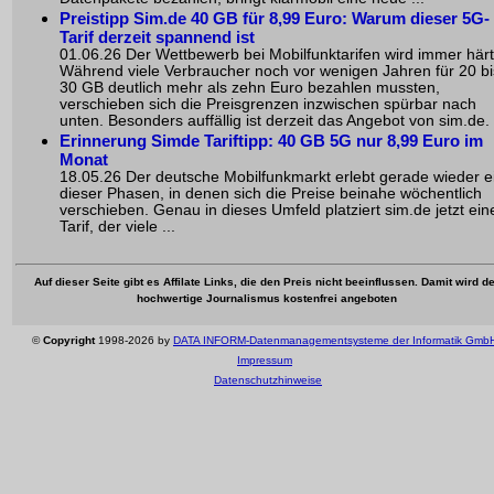
Preistipp Sim.de 40 GB für 8,99 Euro: Warum dieser 5G-
Tarif derzeit spannend ist
01.06.26 Der Wettbewerb bei Mobilfunktarifen wird immer härt
Während viele Verbraucher noch vor wenigen Jahren für 20 bi
30 GB deutlich mehr als zehn Euro bezahlen mussten,
verschieben sich die Preisgrenzen inzwischen spürbar nach
unten. Besonders auffällig ist derzeit das Angebot von sim.de. .
Erinnerung Simde Tariftipp: 40 GB 5G nur 8,99 Euro im
Monat
18.05.26 Der deutsche Mobilfunkmarkt erlebt gerade wieder e
dieser Phasen, in denen sich die Preise beinahe wöchentlich
verschieben. Genau in dieses Umfeld platziert sim.de jetzt ein
Tarif, der viele ...
Auf dieser Seite gibt es Affilate Links, die den Preis nicht beeinflussen. Damit wird de
hochwertige Journalismus kostenfrei angeboten
©
Copyright
1998-2026 by
DATA INFORM-Datenmanagementsysteme der Informatik Gmb
Impressum
Datenschutzhinweise