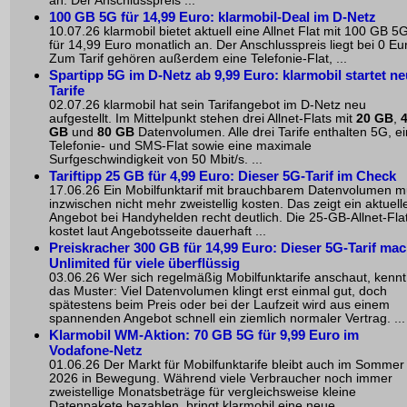
an. Der Anschlusspreis ...
100 GB 5G für 14,99 Euro: klarmobil-Deal im D-Netz
10.07.26 klarmobil bietet aktuell eine Allnet Flat mit 100 GB 5
für 14,99 Euro monatlich an. Der Anschlusspreis liegt bei 0 Eu
Zum Tarif gehören außerdem eine Telefonie-Flat, ...
Spartipp 5G im D-Netz ab 9,99 Euro: klarmobil startet n
Tarife
02.07.26 klarmobil hat sein Tarifangebot im D-Netz neu
aufgestellt. Im Mittelpunkt stehen drei Allnet-Flats mit
20 GB
,
GB
und
80 GB
Datenvolumen. Alle drei Tarife enthalten 5G, e
Telefonie- und SMS-Flat sowie eine maximale
Surfgeschwindigkeit von 50 Mbit/s. ...
Tariftipp 25 GB für 4,99 Euro: Dieser 5G-Tarif im Check
17.06.26 Ein Mobilfunktarif mit brauchbarem Datenvolumen 
inzwischen nicht mehr zweistellig kosten. Das zeigt ein aktuell
Angebot bei Handyhelden recht deutlich. Die 25-GB-Allnet-Fla
kostet laut Angebotsseite dauerhaft ...
Preiskracher 300 GB für 14,99 Euro: Dieser 5G-Tarif mac
Unlimited für viele überflüssig
03.06.26 Wer sich regelmäßig Mobilfunktarife anschaut, kennt
das Muster: Viel Datenvolumen klingt erst einmal gut, doch
spätestens beim Preis oder bei der Laufzeit wird aus einem
spannenden Angebot schnell ein ziemlich normaler Vertrag. ...
Klarmobil WM-Aktion: 70 GB 5G für 9,99 Euro im
Vodafone-Netz
01.06.26 Der Markt für Mobilfunktarife bleibt auch im Sommer
2026 in Bewegung. Während viele Verbraucher noch immer
zweistellige Monatsbeträge für vergleichsweise kleine
Datenpakete bezahlen, bringt klarmobil eine neue ...