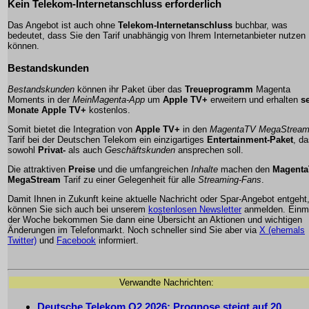
Kein Telekom-Internetanschluss erforderlich
Das Angebot ist auch ohne
Telekom-Internetanschluss
buchbar, was
bedeutet, dass Sie den Tarif unabhängig von Ihrem Internetanbieter nutzen
können.
Bestandskunden
Bestandskunden
können ihr Paket über das
Treueprogramm
Magenta
Moments in der
MeinMagenta-App
um
Apple TV+
erweitern und erhalten
s
Monate Apple TV+
kostenlos.
Somit bietet die Integration von
Apple TV+
in den
MagentaTV MegaStrea
Tarif bei der Deutschen Telekom ein einzigartiges
Entertainment-Paket
, d
sowohl
Privat-
als auch
Geschäftskunden
ansprechen soll.
Die attraktiven
Preise
und die umfangreichen
Inhalte
machen den
Magent
MegaStream
Tarif zu einer Gelegenheit für alle
Streaming-Fans
.
Damit Ihnen in Zukunft keine aktuelle Nachricht oder Spar-Angebot entgeht
können Sie sich auch bei unserem
kostenlosen Newsletter
anmelden. Einma
der Woche bekommen Sie dann eine Übersicht an Aktionen und wichtigen
Änderungen im Telefonmarkt. Noch schneller sind Sie aber via
X (ehemals
Twitter)
und
Facebook
informiert.
Verwandte Nachrichten:
Deutsche Telekom Q2 2026: Prognose steigt auf 20