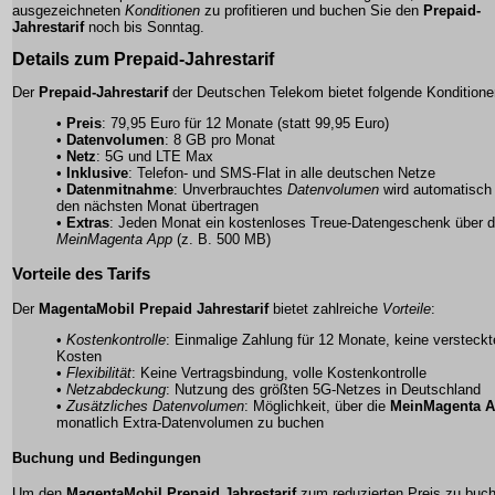
ausgezeichneten
Konditionen
zu profitieren und buchen Sie den
Prepaid-
Jahrestarif
noch bis Sonntag.
Details zum Prepaid-Jahrestarif
Der
Prepaid-Jahrestarif
der Deutschen Telekom bietet folgende Konditione
•
Preis
: 79,95 Euro für 12 Monate (statt 99,95 Euro)
•
Datenvolumen
: 8 GB pro Monat
•
Netz
: 5G und LTE Max
•
Inklusive
: Telefon- und SMS-Flat in alle deutschen Netze
•
Datenmitnahme
: Unverbrauchtes
Datenvolumen
wird automatisch 
den nächsten Monat übertragen
•
Extras
: Jeden Monat ein kostenloses Treue-Datengeschenk über d
MeinMagenta App
(z. B. 500 MB)
Vorteile des Tarifs
Der
MagentaMobil Prepaid Jahrestarif
bietet zahlreiche
Vorteile
:
•
Kostenkontrolle
: Einmalige Zahlung für 12 Monate, keine versteck
Kosten
•
Flexibilität
: Keine Vertragsbindung, volle Kostenkontrolle
•
Netzabdeckung
: Nutzung des größten 5G-Netzes in Deutschland
•
Zusätzliches Datenvolumen
: Möglichkeit, über die
MeinMagenta 
monatlich Extra-Datenvolumen zu buchen
Buchung und Bedingungen
Um den
MagentaMobil Prepaid Jahrestarif
zum reduzierten Preis zu buc