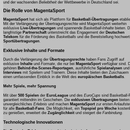
und der wachsenden
Beliebtheit
der Wettbewerbe in Deutschland sei.
Die Rolle von MagentaSport
MagentaSport
hat sich als Plattform für
Basketball-Übertragungen
etablie
Mit der Verlängerung der Übertragungsrechte wird MagentaSport weiterhin
exklusive
Live-Übertragungen
und spannende
Basketball-Inhalte
bieten. D
langfristige
Partnerschaft
unterstreicht das Engagement der
Deutschen
Telekom
für die Förderung des
Basketballs
und die Bereitstellung hochwert
Sportübertragungen
.
Exklusive Inhalte und Formate
Durch die Verlängerung der
Übertragungsrechte
haben Fans Zugriff auf
exklusive
Inhalte
und
Formate
, die nur bei
MagentaSport
verfügbar sind. 
gehören
Behind-the-Scenes-Reportagen
, ausführliche
Spielanalysen
und
Interviews
mit Spielern und Trainern. Diese
Inhalte
bieten den Zuschauern
einen umfassenden Einblick in die Welt des
europäischen Basketballs
.
Mehr Spiele, mehr Spannung
Mit über
500 Spielen
der
EuroLeague
und des
EuroCups
sind Basketball-
garantiert mittendrin im Geschehen. Die
exklusiven Übertragungen
bieten
unvergleichliches
Erlebnis
und machen
MagentaSport
zur ersten Anlaufste
für alle
Basketball-Fans
. Die Möglichkeit, ein
Topspiel pro Woche
kosten
zu genießen, erweitert die
Zugänglichkeit
und steigert die
Fanbindung
.
Technologische Innovationen