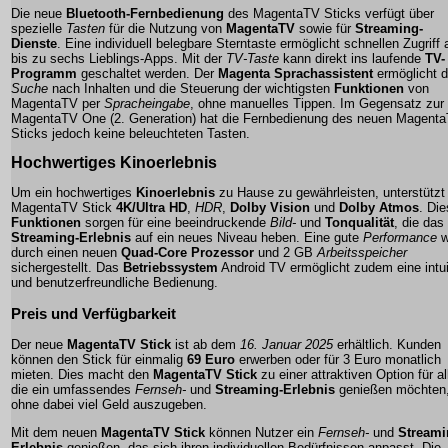
Die neue
Bluetooth-Fernbedienung
des MagentaTV Sticks verfügt über
spezielle
Tasten
für die Nutzung von
MagentaTV
sowie für
Streaming-
Dienste
. Eine individuell belegbare Sterntaste ermöglicht schnellen Zugriff 
bis zu sechs Lieblings-Apps. Mit der
TV-Taste
kann direkt ins laufende
TV-
Programm
geschaltet werden. Der
Magenta Sprachassistent
ermöglicht d
Suche
nach Inhalten und die Steuerung der wichtigsten
Funktionen
von
MagentaTV per
Spracheingabe
, ohne manuelles Tippen. Im Gegensatz zur
MagentaTV One (2. Generation) hat die Fernbedienung des neuen Magent
Sticks jedoch keine beleuchteten Tasten.
Hochwertiges Kinoerlebnis
Um ein hochwertiges
Kinoerlebnis
zu Hause zu gewährleisten, unterstützt
MagentaTV Stick
4K/Ultra HD
,
HDR
,
Dolby Vision
und
Dolby Atmos
. Di
Funktionen
sorgen für eine beeindruckende
Bild-
und
Tonqualität
, die das
Streaming-Erlebnis
auf ein neues Niveau heben. Eine gute
Performance
w
durch einen neuen
Quad-Core Prozessor
und 2 GB
Arbeitsspeicher
sichergestellt. Das
Betriebssystem
Android TV ermöglicht zudem eine intui
und benutzerfreundliche Bedienung.
Preis und Verfügbarkeit
Der neue
MagentaTV Stick
ist ab dem
16. Januar 2025
erhältlich. Kunden
können den Stick für einmalig
69 Euro
erwerben oder für 3 Euro monatlich
mieten. Dies macht den
MagentaTV Stick
zu einer attraktiven Option für al
die ein umfassendes
Fernseh-
und
Streaming-Erlebnis
genießen möchten
ohne dabei viel Geld auszugeben.
Mit dem neuen
MagentaTV Stick
können Nutzer ein
Fernseh-
und
Streami
Erlebnis
genießen, das sich ihren individuellen Bedürfnissen anpasst. Die