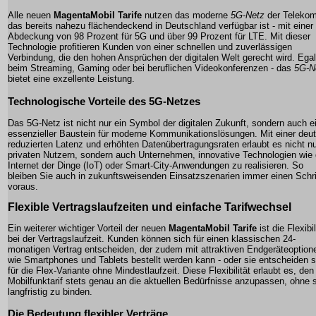
Alle neuen
MagentaMobil Tarife
nutzen das moderne
5G-Netz
der Telekom
das bereits nahezu flächendeckend in Deutschland verfügbar ist - mit einer
Abdeckung von 98 Prozent für 5G und über 99 Prozent für LTE. Mit dieser
Technologie profitieren Kunden von einer schnellen und zuverlässigen
Verbindung, die den hohen Ansprüchen der digitalen Welt gerecht wird. Ega
beim Streaming, Gaming oder bei beruflichen Videokonferenzen - das
5G-N
bietet eine exzellente Leistung.
Technologische Vorteile des
5G-Netzes
Das
5G-Netz
ist nicht nur ein Symbol der digitalen Zukunft, sondern auch e
essenzieller Baustein für moderne Kommunikationslösungen. Mit einer deut
reduzierten Latenz und erhöhten Datenübertragungsraten erlaubt es nicht n
privaten Nutzern, sondern auch Unternehmen, innovative Technologien wie
Internet der Dinge (IoT) oder Smart-City-Anwendungen zu realisieren. So
bleiben Sie auch in zukunftsweisenden Einsatzszenarien immer einen Schri
voraus.
Flexible Vertragslaufzeiten und einfache Tarifwechsel
Ein weiterer wichtiger Vorteil der neuen
MagentaMobil Tarife
ist die Flexibil
bei der Vertragslaufzeit. Kunden können sich für einen klassischen 24-
monatigen Vertrag entscheiden, der zudem mit attraktiven Endgeräteoption
wie Smartphones und Tablets bestellt werden kann - oder sie entscheiden s
für die
Flex-Variante
ohne Mindestlaufzeit. Diese Flexibilität erlaubt es, den
Mobilfunktarif stets genau an die aktuellen Bedürfnisse anzupassen, ohne 
langfristig zu binden.
Die Bedeutung flexibler Verträge