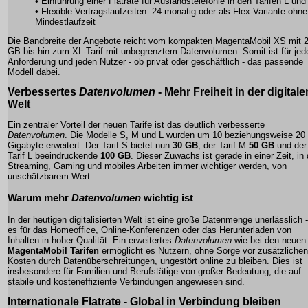
• Einführung einer
Flatrate
für Auslandstelefonie in den Tarifen L und
• Flexible Vertragslaufzeiten: 24-monatig oder als
Flex-Variante
ohne
Mindestlaufzeit
Die Bandbreite der Angebote reicht vom kompakten MagentaMobil XS mit 
GB bis hin zum XL-Tarif mit unbegrenztem Datenvolumen. Somit ist für jed
Anforderung und jeden Nutzer - ob privat oder geschäftlich - das passende
Modell dabei.
Verbessertes
Datenvolumen
- Mehr Freiheit in der digitale
Welt
Ein zentraler Vorteil der neuen Tarife ist das deutlich verbesserte
Datenvolumen
. Die Modelle S, M und L wurden um 10 beziehungsweise 20
Gigabyte erweitert: Der Tarif S bietet nun
30 GB
, der Tarif M
50 GB
und der
Tarif L beeindruckende
100 GB
. Dieser Zuwachs ist gerade in einer Zeit, in 
Streaming, Gaming und mobiles Arbeiten immer wichtiger werden, von
unschätzbarem Wert.
Warum mehr
Datenvolumen
wichtig ist
In der heutigen digitalisierten Welt ist eine große Datenmenge unerlässlich -
es für das Homeoffice, Online-Konferenzen oder das Herunterladen von
Inhalten in hoher Qualität. Ein erweitertes
Datenvolumen
wie bei den neuen
MagentaMobil Tarifen
ermöglicht es Nutzern, ohne Sorge vor zusätzlichen
Kosten durch Datenüberschreitungen, ungestört online zu bleiben. Dies ist
insbesondere für Familien und Berufstätige von großer Bedeutung, die auf
stabile und kosteneffiziente Verbindungen angewiesen sind.
Internationale
Flatrate
- Global in Verbindung bleiben