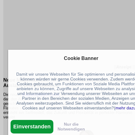
Cookie Banner
Damit wir unsere Webseiten für Sie optimieren und personalis
können würden wir gerne Cookies verwenden. Zudem werd
Neue
MagentaMobil Tarife
: Mehr
Datenvolumen
,
Flatrate
Cookies gebraucht, um Funktionen von Soziale Media Plattfo
Ausland
und Flexibilität
anbieten zu können, Zugriffe auf unsere Webseiten zu analys
und Informationen zur Verwendung unserer Webseiten an un
Die neuen
MagentaMobil Tarife
der Telekom bieten ein umfassendes Pake
Partner in den Bereichen der sozialen Medien, Anzeigen u
das den Anforderungen einer sich rasant verändernden, digitalen Welt volle
Analysen weiterzugeben. Sind Sie widerruflich mit der Nutzun
gerecht wird. Durch das erhöhte
Datenvolumen
, die Einführung international
Cookies auf unseren Webseiten einverstanden?(
mehr daz
Flatrates
und vielseitige Zusatzoptionen wie die
PlusKarte
und
MultiSIM
entsteht ein Tarifmodell, das Zukunft und Flexibilität in perfekter Harmonie
vereint.
Nur die
Einverstanden
Notwendigen