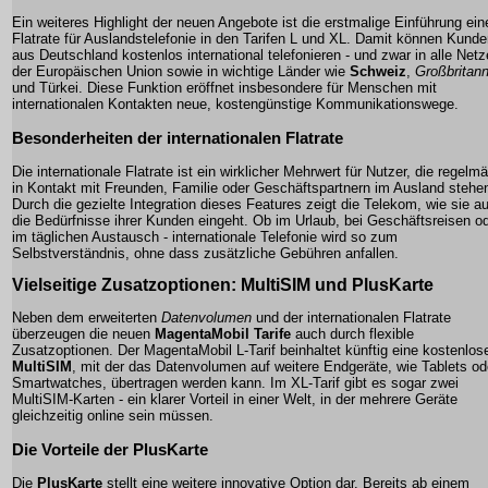
Ein weiteres Highlight der neuen Angebote ist die erstmalige Einführung ein
Flatrate
für Auslandstelefonie in den Tarifen L und XL. Damit können Kunde
aus Deutschland kostenlos international telefonieren - und zwar in alle Netz
der Europäischen Union sowie in wichtige Länder wie
Schweiz
,
Großbritann
und
Türkei
. Diese Funktion eröffnet insbesondere für Menschen mit
internationalen Kontakten neue, kostengünstige Kommunikationswege.
Besonderheiten der internationalen
Flatrate
Die internationale
Flatrate
ist ein wirklicher Mehrwert für Nutzer, die regelm
in Kontakt mit Freunden, Familie oder Geschäftspartnern im Ausland stehe
Durch die gezielte Integration dieses Features zeigt die Telekom, wie sie au
die Bedürfnisse ihrer Kunden eingeht. Ob im Urlaub, bei Geschäftsreisen o
im täglichen Austausch - internationale Telefonie wird so zum
Selbstverständnis, ohne dass zusätzliche Gebühren anfallen.
Vielseitige Zusatzoptionen:
MultiSIM
und
PlusKarte
Neben dem erweiterten
Datenvolumen
und der internationalen
Flatrate
überzeugen die neuen
MagentaMobil Tarife
auch durch flexible
Zusatzoptionen. Der MagentaMobil L-Tarif beinhaltet künftig eine kostenlos
MultiSIM
, mit der das Datenvolumen auf weitere Endgeräte, wie Tablets od
Smartwatches, übertragen werden kann. Im XL-Tarif gibt es sogar zwei
MultiSIM-Karten - ein klarer Vorteil in einer Welt, in der mehrere Geräte
gleichzeitig online sein müssen.
Die Vorteile der
PlusKarte
Die
PlusKarte
stellt eine weitere innovative Option dar. Bereits ab einem