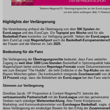
Telekom MagentaTV: Übertragungsrechte an der EuroLeague
um drei Jahre verlängert -Bild: © Telekom
Highlights der Verlängerung
Die Vereinbarung umfasst die Übertragung von über
500 Spielen
der
EuroLeague
und des
EuroCups
. Ein
Topspiel pro Woche
wird für alle
Basketball-Fans
kostenlos zur Verfügung gestellt. Neben der
EuroLeague
dem
EuroCup
zeigt
MagentaSport
auch die
Basketball-Europameistersch
der Frauen und der Männer im Jahr
2025
.
Bedeutung für die Fans
Die Verlängerung der
Übertragungsrechte
bedeutet, dass Fans weiterhin
Zugang zu
weit über 1000 Live-Stunden
Basketball
in Spitzenqualität hab
MagentaSport bietet exklusive
Reportage-Formate
sowie Dokumentatione
wie zum Beispiel "The Huddle", die tiefe Einblicke in die
Top-Klubs
wie de
Bayern München
geben. Die kontinuierlich steigende
Zuschauerzahl
von ü
19 Prozent
zeigt, dass die Beliebtheit der
EuroLeague
bei den Fans wächs
Stimmen zur Verlängerung
Dorothea Jacob, VP Proposition & Content MagentaTV, betonte die
vertrauensvolle Partnerschaft
mit der
EuroLeague
und das gemeinsame
Streben nach ständiger
Weiterentwicklung
. Alex Ferrer Kristjansson,
Marketing- und Kommunikationsleiter von
Euroleague Basketball
, sagte, 
diese Verlängerung ein eindeutiger Beweis für den Erfolg der
Zusammenarb