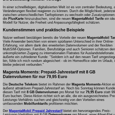
In einer schnelllebigen, digitalisierten Welt ist es von zentraler Bedeutung, 
Veränderungen flexibel reagieren zu können. Durch die Möglichkeit, jederzei
zwischen unterschiedlichen Tarifoptionen zu wechseln oder Zusatzoptionen
die
PlusKarte
hinzuzubuchen, sind die neuen
MagentaMobil Tarife
ein ide
Modell für Nutzer, die Freiheit und Anpassungsfähigkeit schätzen.
Kundenstimmen und praktische Beispiele
Nutzer weltweit bestätigen bereits die Vorteile der neuen
MagentaMobil Tar
Viele Anwender berichten von einem spürbaren Unterschied in ihrer Online-
Erfahrung, vor allem dank des erweiterten
Datenvolumen
und der flexiblen
MultiSIM
-Optionen. Familien, Berufstätige und auch Senioren schätzen den
unkomplizierten Zugang zu internationalen
Flatrates
für Auslandstelefonate
äußerte ein zufriedener Kunde: "Seitdem ich auf den neuen Tarif umgestie
bin, fühle ich mich rundum abgesichert - ob im Homeoffice oder im Urlaub, 
bleibe jederzeit verbunden."
Magenta Moments: Prepaid-Jahrestarif mit 8 GB
Datenvolumen für nur 79,95 Euro
Die
Deutsche Telekom
bietet im Rahmen der
Magenta Moments
-Aktion e
äußerst attraktiven
Prepaid-Jahrestarif
an. Noch bis Sonntag können Kund
diesen Tarif mit
8 GB Datenvolumen
pro Monat für nur
79,95 Euro
statt 99
Euro buchen. Diese Aktion richtet sich an alle, die ein ausgezeichnetes Pre
Leistungs-Verhältnis suchen und gleichzeitig von den Vorteilen eines
umfassenden
Mobilfunktarifs
profitieren möchten.
Der
MagentaMobil Prepaid Jahrestarif
bietet ein hervorragendes
Preis-
Leistungs-Verhältnis
mit 8 GB
Datenvolumen
pro Monat, einer Allnet-Flat 