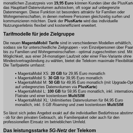
monatlichen Zusatzpreis von
19,95 Euro
können Kunden über die PlusKart
das Haupttarif-Datenvolumen aufstocken, oft sogar auf unbegrenzte
Datenmengen. Diese Funktion ist besonders attraktiv für Familien oder
Wohngemeinschaften, in denen mehrere Personen gleichzeitig surfen und
kommunizieren möchten. Dank der
PlusKarte
wird das individuelle
Nutzungserlebnis flexibel und kosteneffizient erweitert.
Tarifmodelle für jede Zielgruppe
Die neuen
MagentaMobil Tarife
sind in verschiedenen Modellen erhältlich,
sodass sie für unterschiedliche Zielgruppen - von Einzelpersonen über Paa
bis zu Familien und Wohngemeinschaften - optimal zugeschnitten sind. Mit
Möglichkeit, aus einer 24-monatigen Laufzeit oder einer
Flex-Variante
ohne
Mindestvertragsbindung zu wählen, bietet die Telekom maximale Flexibilität
Die Tarifpalette umfasst:
• MagentaMobil XS:
20 GB
für 29,95 Euro monatlich
• MagentaMobil S:
30 GB
für 39,95 Euro monatlich
• MagentaMobil M:
50 GB
für 49,95 Euro monatlich (mit Upgrade-Op
auf unbegrenztes Datenvolumen via
PlusKarte
)
• MagentaMobil L:
100 GB
für 59,95 Euro monatlich, inkl. internation
Flatrate
und einer kostenlosen
MultiSIM
• MagentaMobil XL: Unlimitiertes Datenvolumen für 84,95 Euro
monatlich, inkl.
5 GB Roaming
und zwei kostenlosen
MultiSIM
So lässt sich jedes Angebot exakt auf die individuellen Bedürfnisse absti
- ob für den privaten Gebrauch, als Familienpaket oder auch für den
professionellen Einsatz im betrieblichen Umfeld.
Das leistungsstarke
5G-Netz
der Telekom