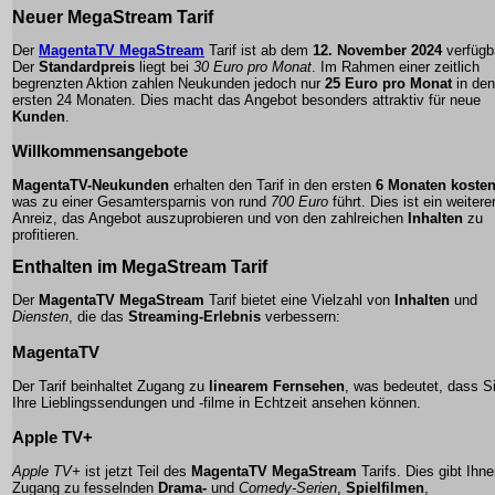
Neuer MegaStream Tarif
Der
MagentaTV MegaStream
Tarif ist ab dem
12. November 2024
verfügb
Der
Standardpreis
liegt bei
30 Euro pro Monat
. Im Rahmen einer zeitlich
begrenzten Aktion zahlen Neukunden jedoch nur
25 Euro pro Monat
in den
ersten 24 Monaten. Dies macht das Angebot besonders attraktiv für neue
Kunden
.
Willkommensangebote
MagentaTV-Neukunden
erhalten den Tarif in den ersten
6 Monaten kosten
was zu einer Gesamtersparnis von rund
700 Euro
führt. Dies ist ein weitere
Anreiz, das Angebot auszuprobieren und von den zahlreichen
Inhalten
zu
profitieren.
Enthalten im MegaStream Tarif
Der
MagentaTV MegaStream
Tarif bietet eine Vielzahl von
Inhalten
und
Diensten
, die das
Streaming-Erlebnis
verbessern:
MagentaTV
Der Tarif beinhaltet Zugang zu
linearem Fernsehen
, was bedeutet, dass S
Ihre Lieblingssendungen und -filme in Echtzeit ansehen können.
Apple TV+
Apple TV+
ist jetzt Teil des
MagentaTV MegaStream
Tarifs. Dies gibt Ihn
Zugang zu fesselnden
Drama-
und
Comedy-Serien
,
Spielfilmen
,