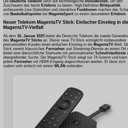
Die
Deutsche Telekom
setzt auf technologische
Innovationen
, um den
Zuschauern das beste
Erlebnis
zu bieten. High-Definition
Bildqualität
,
umfassende
Live-Statistiken
und interaktive
Funktionen
machen das Scha
von
Basketballspielen
bei
MagentaSport
zu einem besonderen
Erlebnis
.
Neuer
Telekom
MagentaTV
Stick: Einfacher Einstieg in di
MagentaTV-Vielfalt
Ab dem
16. Januar 2025
bietet die Deutsche Telekom die zweite Generatio
des
MagentaTV Sticks
an. Dieser neue TV-Stick ermöglicht insbesondere
preissensiblen Kunden
einen einfachen Einstieg in die
MagentaTV
-Welt. D
Stick vereint klassisches
Fernsehen
und
Streaming-Dienste
an einem Ort 
bietet eine übersichtliche Startseite mit personalisierter
Schnellstartleiste
übergreifender
Suche
. Der MagentaTV Stick wiegt nur 74 Gramm und kann
jedem
Fernseher
mit
HDMI-Eingang
angeschlossen werden. Er lässt sich
zudem sehr einfach mit einem
WLAN
verbinden.