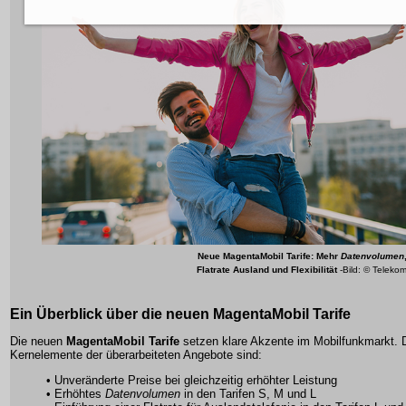
Neue
MagentaMobil Tarife
: Mehr
Datenvolumen
Flatrate Ausland
und Flexibilität
-Bild: © Teleko
Ein Überblick über die neuen
MagentaMobil Tarife
Die neuen
MagentaMobil Tarife
setzen klare Akzente im Mobilfunkmarkt. 
Kernelemente der überarbeiteten Angebote sind:
• Unveränderte Preise bei gleichzeitig erhöhter Leistung
• Erhöhtes
Datenvolumen
in den Tarifen S, M und L