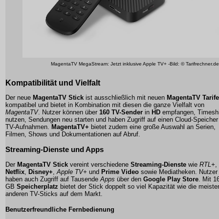
MagentaTV MegaStream: Jetzt inklusive Apple TV+ -Bild: © Tarifrechner.de
Kompatibilität und Vielfalt
Der neue
MagentaTV Stick
ist ausschließlich mit neuen
MagentaTV Tarif
kompatibel und bietet in Kombination mit diesen die ganze Vielfalt von
MagentaTV
. Nutzer können über
160 TV-Sender
in
HD
empfangen, Timeshi
nutzen, Sendungen neu starten und haben Zugriff auf einen Cloud-Speicher 
TV-Aufnahmen.
MagentaTV+
bietet zudem eine große Auswahl an Serien,
Filmen, Shows und Dokumentationen auf Abruf.
Streaming-Dienste und Apps
Der
MagentaTV Stick
vereint verschiedene
Streaming-Dienste
wie
RTL+
,
Netflix
,
Disney+
,
Apple TV+
und
Prime Video
sowie Mediatheken. Nutzer
haben auch Zugriff auf Tausende
Apps
über den
Google Play Store
. Mit 1
GB
Speicherplatz
bietet der Stick doppelt so viel Kapazität wie die meiste
anderen TV-Sticks auf dem Markt.
Benutzerfreundliche Fernbedienung