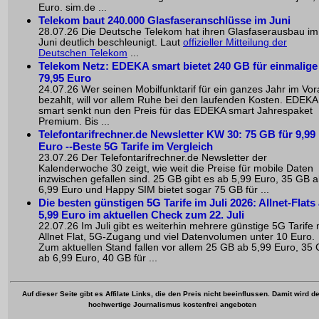
Euro. sim.de ...
Telekom baut 240.000 Glasfaseranschlüsse im Juni
28.07.26 Die Deutsche Telekom hat ihren Glasfaserausbau im
Juni deutlich beschleunigt. Laut
offizieller Mitteilung der
Deutschen Telekom
...
Telekom Netz: EDEKA smart bietet 240 GB für einmalige
79,95 Euro
24.07.26 Wer seinen Mobilfunktarif für ein ganzes Jahr im Vo
bezahlt, will vor allem Ruhe bei den laufenden Kosten. EDEKA
smart senkt nun den Preis für das EDEKA smart Jahrespaket
Premium. Bis ...
Telefontarifrechner.de Newsletter KW 30: 75 GB für 9,99
Euro --Beste 5G Tarife im Vergleich
23.07.26 Der Telefontarifrechner.de Newsletter der
Kalenderwoche 30 zeigt, wie weit die Preise für mobile Daten
inzwischen gefallen sind. 25 GB gibt es ab 5,99 Euro, 35 GB 
6,99 Euro und Happy SIM bietet sogar 75 GB für ...
Die besten günstigen 5G Tarife im Juli 2026: Allnet-Flats
5,99 Euro im aktuellen Check zum 22. Juli
22.07.26 Im Juli gibt es weiterhin mehrere günstige 5G Tarife 
Allnet Flat, 5G-Zugang und viel Datenvolumen unter 10 Euro.
Zum aktuellen Stand fallen vor allem 25 GB ab 5,99 Euro, 35
ab 6,99 Euro, 40 GB für ...
Auf dieser Seite gibt es Affilate Links, die den Preis nicht beeinflussen. Damit wird de
hochwertige Journalismus kostenfrei angeboten