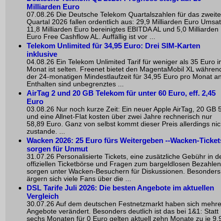
Milliarden Euro
07.08.26 Die Deutsche Telekom Quartalszahlen für das zweite
Quartal 2026 fallen ordentlich aus: 29,9 Milliarden Euro Umsat
11,8 Milliarden Euro bereinigtes EBITDA AL und 5,0 Milliarden
Euro Free Cashflow AL. Auffällig ist vor ...
Telekom Unlimited für 34,95 Euro: Drei SIM-Karten
inklusive
04.08.26 Ein Telekom Unlimited Tarif für weniger als 35 Euro 
Monat ist selten. Freenet bietet den MagentaMobil XL währen
der 24-monatigen Mindestlaufzeit für 34,95 Euro pro Monat an
Enthalten sind unbegrenztes ...
AirTag 2 und 20 GB Telekom für unter 60 Euro, eff. 2,45
Euro
03.08.26 Nur noch kurze Zeit: Ein neuer Apple AirTag, 20 GB 
und eine Allnet-Flat kosten über zwei Jahre rechnerisch nur
58,89 Euro. Ganz von selbst kommt dieser Preis allerdings nic
zustande. ...
Wacken 2026: 25 Euro fürs Weitergeben --Wacken-Ticket
sorgen für Unmut
31.07.26 Personalisierte Tickets, eine zusätzliche Gebühr in d
offiziellen Ticketbörse und Fragen zum bargeldlosen Bezahlen
sorgen unter Wacken-Besuchern für Diskussionen. Besonders
ärgern sich viele Fans über die ...
DSL Tarife Juli 2026: Die besten Angebote im aktuellen
Vergleich
30.07.26 Auf dem deutschen Festnetzmarkt haben sich mehr
Angebote verändert. Besonders deutlich ist das bei 1&1: Statt
sechs Monaten für 0 Euro gelten aktuell zehn Monate zu je 9,