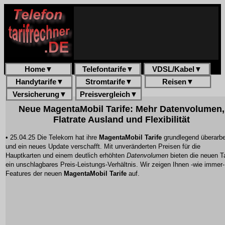
Home
▼
Telefontarife
▼
VDSL/Kabel
▼
Handytarife
▼
Stromtarife
▼
Reisen
▼
Versicherung
▼
Preisvergleich
▼
Neue MagentaMobil Tarife: Mehr Datenvolumen,
Flatrate Ausland und Flexibilität
• 25.04.25 Die Telekom hat ihre
MagentaMobil Tarife
grundlegend überarbe
und ein neues Update verschafft. Mit unveränderten Preisen für die
Hauptkarten und einem deutlich erhöhten
Datenvolumen
bieten die neuen Ta
ein unschlagbares Preis-Leistungs-Verhältnis. Wir zeigen Ihnen -wie immer- 
Features der neuen
MagentaMobil Tarife
auf.