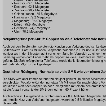
• Rostock - 97,8 Megabyte
• Dresden - 92,1 Megabyte
• Zwickau - 90,9 Megabyte
• Gelsenkirchen - 85,5 Megabyte
• Hannover - 79,2 Megabyte
• Magdeburg - 78,0 Megabyte
• Erfurt - 75,9 Megabyte
• Heilbronn - 74,7 Megabyte
• Ulm - 70,2 Megabyte
Neujahrsgrüße per Anruf: Doppelt so viele Telefonate wie nor
Auch bei den Telefonaten sorgten die Kunden von Vodafone deutschlandwei
Spitzenwerte. Fast 23 Millionen Gespräche zwischen 20 Uhr und 3 Uhr sin
weniger als in der Silvesternacht vor einem Jahr. Im Vergleich zu einem h
Samstag wurden damit aber mehr als doppelt so viele Telefonate im Netz 
geführt. Die Zahl erfolgreicher Telefonate wurde dank Netzmodernisierung 
auf mehr als 99,7 Prozent gesteigert.
Deutlicher Rückgang: Nur halb so viele SMS wie vor einem Ja
Die SMS wird aber immer seltener zu Neujahr genutzt. In dieser Silvestern
verschickten Vodafone-Kunden nur etwa 4,5 Millionen Kurznachrichten. Vor
war dieser Wert noch doppelt so hoch. Verglichen mit einem herkömmlich
ist die Anzahl verschickter SMS dennoch um 60 Prozent höher.
Auch schon zu Heiligabend rauschten mehr als 830 Millionen Megabyte Da
das mobile Netz von Vodafone, insgesamt waren es 2,5 Milliarden Megaby
Datentraffic.