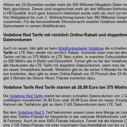
Alleine am 24.Dezember wurden mehr als 830 Millionen Megabyte Daten i
Netz geschleust. Dieses sind umgerechnet mehr als drei Millionen fünfminü
in HD-Qualität. Auch ganz klassisch telefoniert wurde mehr als noch vor ei
Von Heiligabend bis zum 2. Weihnachtstag kamen fast 360 Millionen Gesp
zusammen. Für die bevorstehende Silvesternacht erwartet Vodafone wiede
Spitzenwerte in seinem Mobilfunknetz.
Vodafone Red Tarife mit reichlich Online-Rabatt und doppelte
Datenvolumen
Auch im neuen Jahr gibt es beim
Mobilfunkanbieter Vodafone
die schnelle
Tarife
im LTE Netz wieder mit reichlich Rabatt. Immerhin kann man bei de
Tarifen
mit bis zu 375 Mbit/s im LTE Netz surfen, in manchen Grössstädten
zu 500 Mbit/s wie in Berlin und Düsseldorf. Ferner gibt es bei den Vodafone 
alle Neukunden die LTE Tarife mit doppelten Datenvolumen, wenn man die 
ein neues Smartphone bestellt. Weiterhin gibt es die ersten 3 Monate für 
nun kostenlos, dazu gibt es einen Online-Rabatt von 10 Prozent über 24 M
gibt 3 Monate die Deezer Music Flatrate kostenlos dazu.
Vodafone Tarife Red Tarife starten ab 26,99 Euro bei 375 Mbit/s
Die
Vodafone Red Tarife
startet bei einem schnellen Datenvolumen von 1 G
verbilligten monatlichen 26,99 Euro statt 29,99 Euro ohne ein neues Smart
Rahmen der Tarifaktion gibt es dann 2 GB Datenvolumen beim LTE Tarif.
Bei dem
Vodafone Red S
Tarif bekommen unsere Leser eine Menge an Lei
gibt eine Telefon-Flatrate für Gespräche in das nationale Mobilfunknetz und
dt.Festnetz. Auch ist eine SMS-Flatrate inklusive. Ferner hat der kleinste L
eine 2 GB Daten-Flatrate mit einer maximalen Geschwindigkeit von bis zu 