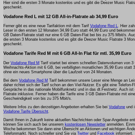
Hier sind die ersten 3 Monate kostenlos und es gibt die Deezer Music Flat
geschenkt.
Vodafone Red L mit 12 GB All-in-Flatrate ab 34,99 Euro
Ferner gibt es eine neue Tarifaktion mit dem Tarif
Vodafone Red L
. Hier za
Leser in den ersten 12 Monaten 34,99 Euro statt 44,99 Euro und bekomme
GB Daten-Flatrate statt nur eine 6 GB Daten-Flat bei bis zu 375 Mbit/s. Auc
die ersten 3 Monate kostenlos und es gibt die Deezer Music Flatrate 3 Mon
geschenkt.
Vodafone Tarife Red M mit 6 GB All-In Flat für mtl. 35,99 Euro
Der
Vodafone Red M
Tarif startet bei einem schnellen Datenvolumen von 3 
Weihnachts-Aktion mit 6 GB, bei verbilligten monatlichen 35,99 Euro statt 
ohne ein neues Smartphone über die Laufzeit von 24 Monaten.
Bei dem
Vodafone Red M
Tarif bekommen unsere Leser eine Menge an Lei
daher richtet sich der Tarif schon an den Viel-Nutzer. Es gibt eine Telefon-Fl
Gespräche in das nationale Mobilfunknetz und in das dt.Festnetz. Auch is
Flatrate inklusive. Ferner haben die Tarife eine 3 GB Daten-Flatrate mit ei
Geschwindigkeit von bis zu 375 Mbit/s.
Weitere Infos zu den derzeitigen Angeboten erhalten Sie bei
Vodafone
und i
Vodafone Tarife Übersicht
.
Damit Ihnen in Zukunft keine aktuellen Nachrichten oder Spar-Angebote en
können Sie sich auch bei unserem
kostenlosen Newsletter
anmelden. Einma
Woche bekommen Sie dann eine Übersicht an Aktionen und wichtigen Änd
Telefonmarkt. Noch schneller sind Sie via
Twitter
und
Facebook
informiert.