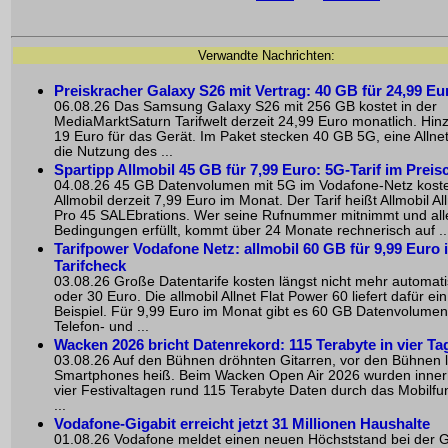
Verwandte Nachrichten:
Preiskracher Galaxy S26 mit Vertrag: 40 GB für 24,99 Eu
06.08.26 Das Samsung Galaxy S26 mit 256 GB kostet in der
MediaMarktSaturn Tarifwelt derzeit 24,99 Euro monatlich. H
19 Euro für das Gerät. Im Paket stecken 40 GB 5G, eine Allnet
die Nutzung des ...
Spartipp Allmobil 45 GB für 7,99 Euro: 5G-Tarif im Preis
04.08.26 45 GB Datenvolumen mit 5G im Vodafone-Netz koste
Allmobil derzeit 7,99 Euro im Monat. Der Tarif heißt Allmobil All
Pro 45 SALEbrations. Wer seine Rufnummer mitnimmt und all
Bedingungen erfüllt, kommt über 24 Monate rechnerisch auf ..
Tarifpower Vodafone Netz: allmobil 60 GB für 9,99 Euro 
Tarifcheck
03.08.26 Große Datentarife kosten längst nicht mehr automat
oder 30 Euro. Die allmobil Allnet Flat Power 60 liefert dafür ei
Beispiel. Für 9,99 Euro im Monat gibt es 60 GB Datenvolumen
Telefon- und ...
Wacken 2026 bricht Datenrekord: 115 Terabyte in vier Ta
03.08.26 Auf den Bühnen dröhnten Gitarren, vor den Bühnen l
Smartphones heiß. Beim Wacken Open Air 2026 wurden inner
vier Festivaltagen rund 115 Terabyte Daten durch das Mobilfu
...
Vodafone-Gigabit erreicht jetzt 31 Millionen Haushalte
01.08.26 Vodafone meldet einen neuen Höchststand bei der G