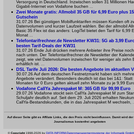
Versorgung in Deutschland. Inzwischen sollen 31 Millionen Ha
Gigabit-Internet von Vodafone buchen ...
Zwei Monate gratis: Allmobil 35 GB für 6,99 Euro plus 1
Gutschein
31.07.26 Bei günstigen Mobilfunktarifen müssen Kunden oft zw
Datenvolumen und kurzer Laufzeit wählen. Bei der allmobil Alln
Basic 35 Flex ist das anders: LogiTel bietet den Tarif für 6,99 
Monat ...
Telefontarifrechner.de Newsletter KW31: 5G ab 3,99 Euro
besten Tarif-Deals der KW31
31.07.26 Ende Juli drücken mehrere Anbieter ihre Preise noc
nach unten. Der Telefontarifrechner.de Newsletter der Kalen
zeigt, wie viel Datenvolumen inzwischen für weniger als zehn 
erhältlich ist. ...
DSL Tarife Juli 2026: Die besten Angebote im aktuellen V
30.07.26 Auf dem deutschen Festnetzmarkt haben sich mehr
Angebote verändert. Besonders deutlich ist das bei 1&1: Statt
Monaten für 0 Euro gelten aktuell zehn Monate zu je 9,99 Euro
Vodafone CallYa Jahrespaket M: 365 GB für 99,99 Euro
29.07.26 Vodafone stockt sein CallYa Jahrespaket M zum Star
Schuljahr deutlich auf. Seit dem 29. Juli 2026 erhalten Neuku
CallYa-Bestandskunden, die in das Jahrespaket M wechseln, .
Auf dieser Seite gibt es Affilate Links, die den Preis nicht beeinflussen. Damit wird de
Journalismus kostenfrei angeboten
©
Copyright
1998-2026 by
DATA INFORM-Datenmanagementsysteme der Informatik GmbH