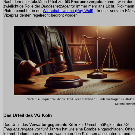
Nach dem spektakulären Urteil zur
5G-Frequenzvergabe
kommt wohl die
zwielichtige Rolle der
Bundesnetzagentur
immer mehr ans Licht. Rickmann
Platen berichtet in der
Wirtschaftswoche (Pay-Wall)
, freenet sei vom BNet
Vizepräsidenten regelrecht bedroht worden.
Nach 5G-Frequenzauktions Urteil Freenet kritisiert Bundesnetzagentur -Bild: ©
tarifrechner.de
Das Urteil des VG Köln
Das Urteil des
Verwaltungsgerichts Köln
zur Unrechtmäßigkeit der
5G-
Frequenzvergabe
vor fünf Jahren hat wie eine Bombe eingeschlagen. Offen
kommt dadurch nun zu Tage, was hinter den Kulissen abgelaufen ist und