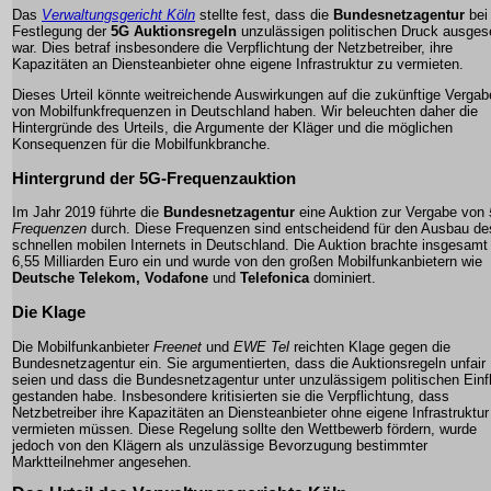
Das
Verwaltungsgericht Köln
stellte fest, dass die
Bundesnetzagentur
bei
Festlegung der
5G Auktionsregeln
unzulässigen politischen Druck ausges
war. Dies betraf insbesondere die Verpflichtung der Netzbetreiber, ihre
Kapazitäten an Diensteanbieter ohne eigene Infrastruktur zu vermieten.
Dieses Urteil könnte weitreichende Auswirkungen auf die zukünftige Vergab
von Mobilfunkfrequenzen in Deutschland haben. Wir beleuchten daher die
Hintergründe des Urteils, die Argumente der Kläger und die möglichen
Konsequenzen für die Mobilfunkbranche.
Hintergrund der 5G-Frequenzauktion
Im Jahr 2019 führte die
Bundesnetzagentur
eine Auktion zur Vergabe von
Frequenzen
durch. Diese Frequenzen sind entscheidend für den Ausbau de
schnellen mobilen Internets in Deutschland. Die Auktion brachte insgesamt
6,55 Milliarden Euro ein und wurde von den großen Mobilfunkanbietern wie
Deutsche Telekom, Vodafone
und
Telefonica
dominiert.
Die Klage
Die Mobilfunkanbieter
Freenet
und
EWE Tel
reichten Klage gegen die
Bundesnetzagentur ein. Sie argumentierten, dass die Auktionsregeln unfair
seien und dass die Bundesnetzagentur unter unzulässigem politischen Einf
gestanden habe. Insbesondere kritisierten sie die Verpflichtung, dass
Netzbetreiber ihre Kapazitäten an Diensteanbieter ohne eigene Infrastruktur
vermieten müssen. Diese Regelung sollte den Wettbewerb fördern, wurde
jedoch von den Klägern als unzulässige Bevorzugung bestimmter
Marktteilnehmer angesehen.