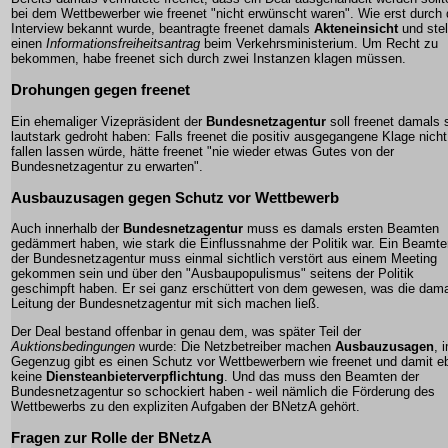
bei dem Wettbewerber wie freenet "nicht erwünscht waren". Wie erst durch
Interview bekannt wurde, beantragte freenet damals
Akteneinsicht
und stel
einen
Informationsfreiheitsantrag
beim Verkehrsministerium. Um Recht zu
bekommen, habe freenet sich durch zwei Instanzen klagen müssen.
Drohungen gegen freenet
Ein ehemaliger Vizepräsident der
Bundesnetzagentur
soll freenet damals 
lautstark gedroht haben: Falls freenet die positiv ausgegangene Klage nicht
fallen lassen würde, hätte freenet "nie wieder etwas Gutes von der
Bundesnetzagentur zu erwarten".
Ausbauzusagen gegen Schutz vor Wettbewerb
Auch innerhalb der
Bundesnetzagentur
muss es damals ersten Beamten
gedämmert haben, wie stark die Einflussnahme der Politik war. Ein Beamte
der Bundesnetzagentur muss einmal sichtlich verstört aus einem Meeting
gekommen sein und über den "Ausbaupopulismus" seitens der Politik
geschimpft haben. Er sei ganz erschüttert von dem gewesen, was die dama
Leitung der Bundesnetzagentur mit sich machen ließ.
Der Deal bestand offenbar in genau dem, was später Teil der
Auktionsbedingungen
wurde: Die Netzbetreiber machen
Ausbauzusagen
, 
Gegenzug gibt es einen Schutz vor Wettbewerbern wie freenet und damit e
keine
Diensteanbieterverpflichtung
. Und das muss den Beamten der
Bundesnetzagentur so schockiert haben - weil nämlich die Förderung des
Wettbewerbs zu den expliziten Aufgaben der BNetzA gehört.
Fragen zur Rolle der BNetzA