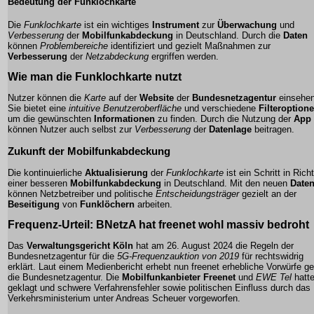
Bedeutung der Funklochkarte
Die
Funklochkarte
ist ein wichtiges
Instrument
zur
Überwachung
und
Verbesserung
der
Mobilfunkabdeckung
in Deutschland. Durch die
Daten
können
Problembereiche
identifiziert und gezielt Maßnahmen zur
Verbesserung
der
Netzabdeckung
ergriffen werden.
Wie man die Funklochkarte nutzt
Nutzer können die
Karte
auf der
Website
der
Bundesnetzagentur
einsehen
Sie bietet eine
intuitive Benutzeroberfläche
und verschiedene
Filteroption
um die gewünschten
Informationen
zu finden. Durch die Nutzung der
App
können Nutzer auch selbst zur
Verbesserung
der
Datenlage
beitragen.
Zukunft der Mobilfunkabdeckung
Die kontinuierliche
Aktualisierung
der
Funklochkarte
ist ein Schritt in Rich
einer besseren
Mobilfunkabdeckung
in Deutschland. Mit den neuen
Date
können Netzbetreiber und politische
Entscheidungsträger
gezielt an der
Beseitigung
von
Funklöchern
arbeiten.
Frequenz-Urteil
: BNetzA hat freenet wohl massiv bedroht
Das
Verwaltungsgericht Köln
hat am 26. August 2024 die Regeln der
Bundesnetzagentur für die
5G-Frequenzauktion von 2019
für rechtswidrig
erklärt. Laut einem Medienbericht erhebt nun freenet erhebliche Vorwürfe g
die Bundesnetzagentur. Die
Mobilfunkanbieter Freenet
und
EWE Tel
hatt
geklagt und schwere Verfahrensfehler sowie politischen Einfluss durch das
Verkehrsministerium unter Andreas Scheuer vorgeworfen.