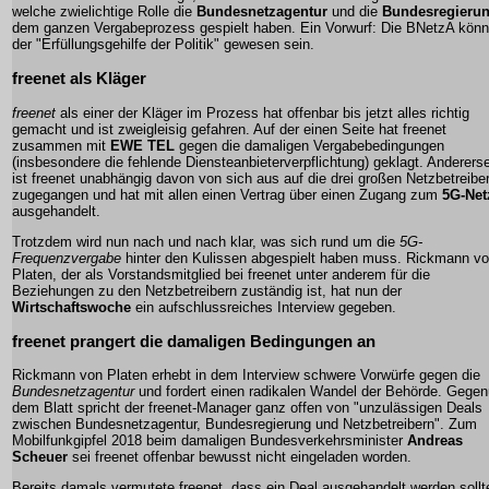
welche zwielichtige Rolle die
Bundesnetzagentur
und die
Bundesregieru
dem ganzen Vergabeprozess gespielt haben. Ein Vorwurf: Die BNetzA könn
der "Erfüllungsgehilfe der Politik" gewesen sein.
freenet als Kläger
freenet
als einer der Kläger im Prozess hat offenbar bis jetzt alles richtig
gemacht und ist zweigleisig gefahren. Auf der einen Seite hat freenet
zusammen mit
EWE TEL
gegen die damaligen Vergabebedingungen
(insbesondere die fehlende Diensteanbieterverpflichtung) geklagt. Andererse
ist freenet unabhängig davon von sich aus auf die drei großen Netzbetreibe
zugegangen und hat mit allen einen Vertrag über einen Zugang zum
5G-Net
ausgehandelt.
Trotzdem wird nun nach und nach klar, was sich rund um die
5G-
Frequenzvergabe
hinter den Kulissen abgespielt haben muss. Rickmann v
Platen, der als Vorstandsmitglied bei freenet unter anderem für die
Beziehungen zu den Netzbetreibern zuständig ist, hat nun der
Wirtschaftswoche
ein aufschlussreiches Interview gegeben.
freenet prangert die damaligen Bedingungen an
Rickmann von Platen erhebt in dem Interview schwere Vorwürfe gegen die
Bundesnetzagentur
und fordert einen radikalen Wandel der Behörde. Gegen
dem Blatt spricht der freenet-Manager ganz offen von "unzulässigen Deals
zwischen Bundesnetzagentur, Bundesregierung und Netzbetreibern". Zum
Mobilfunkgipfel 2018 beim damaligen Bundesverkehrsminister
Andreas
Scheuer
sei freenet offenbar bewusst nicht eingeladen worden.
Bereits damals vermutete freenet, dass ein Deal ausgehandelt werden sollt