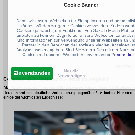
Cookie Banner
Damit wir unsere Webseiten für Sie optimieren und personalis
können würden wir gerne Cookies verwenden. Zudem werd
Cookies gebraucht, um Funktionen von Soziale Media Plattfo
anbieten zu können, Zugriffe auf unsere Webseiten zu analys
und Informationen zur Verwendung unserer Webseiten an un
Partner in den Bereichen der sozialen Medien, Anzeigen u
Analysen weiterzugeben. Sind Sie widerruflich mit der Nutzun
Cookies auf unseren Webseiten einverstanden?(
mehr daz
Nur die
Einverstanden
Notwendigen
Computer-Bild-Netztest
: 5G-Netze im Vergleich
Die Ergebnisse des
Computer-Bild-Netztests
zeigen, dass die
5G-Netze
i
Deutschland eine deutliche Verbesserung gegenüber
LTE
bieten. Hier sind
einige der wichtigsten Ergebnisse: