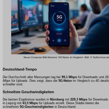
Neuer Computer-Bild-Netztest: 5G-Netze im Vergleich -Bild: © Tarifrechner.d
Deutschland-Tempo
Der Durchschnitt aller Messungen lag bei
99,1 Mbps
für Downloads und
28
Mbps
für Uploads. Dies zeigt, dass die
5G-Netze
im Vergleich zu
4G
deutli
schneller sind.
Schnellste Geschwindigkeiten
Die besten Ergebnisse wurden in
Nürnberg
mit
229,3 Mbps
für Downloads
in
Leipzig
mit
43,5 Mbps
für Uploads erzielt. Diese Städte bieten die
schnellsten
5G-Geschwindigkeiten
in Deutschland.