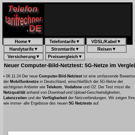
Home
▼
Telefontarife
▼
VDSL/Kabel
▼
Handytarife
▼
Stromtarife
▼
Reisen
▼
Versicherung
▼
Preisvergleich
▼
Neuer Computer-Bild-Netztest: 5G-Netze im Vergle
• 06.11.24 Der neue
Computer-Bild-Netztest
ist eine umfassende Bewertu
der
Mobilfunknetze
in Deutschland, einschließlich der
5G-Netze
der
wichtigsten Anbieter wie
Telekom
,
Vodafone
und
O2
. Der Test misst die
Netzqualität
anhand von
Download-und Upload-Geschwindigkeiten
,
Latenzzeiten
und der
Verfügbarkeit
der Netzverbindungen. Wir zeigen Ihne
wie immer- alle Ergebisse des neuen
5G Netztests
auf.