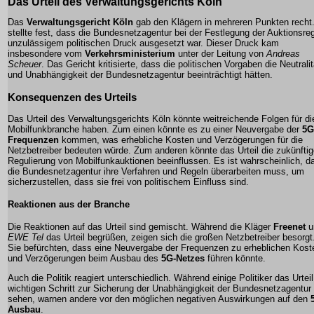
Das Urteil des Verwaltungsgerichts Köln
Das
Verwaltungsgericht Köln
gab den Klägern in mehreren Punkten recht
stellte fest, dass die Bundesnetzagentur bei der Festlegung der Auktionsre
unzulässigem politischen Druck ausgesetzt war. Dieser Druck kam
insbesondere vom
Verkehrsministerium
unter der Leitung von
Andreas
Scheuer
. Das Gericht kritisierte, dass die politischen Vorgaben die Neutralit
und Unabhängigkeit der Bundesnetzagentur beeinträchtigt hätten.
Konsequenzen des Urteils
Das Urteil des Verwaltungsgerichts Köln könnte weitreichende Folgen für di
Mobilfunkbranche haben. Zum einen könnte es zu einer Neuvergabe der
5G
Frequenzen
kommen, was erhebliche Kosten und Verzögerungen für die
Netzbetreiber bedeuten würde. Zum anderen könnte das Urteil die zukünfti
Regulierung von Mobilfunkauktionen beeinflussen. Es ist wahrscheinlich, d
die Bundesnetzagentur ihre Verfahren und Regeln überarbeiten muss, um
sicherzustellen, dass sie frei von politischem Einfluss sind.
Reaktionen aus der Branche
Die Reaktionen auf das Urteil sind gemischt. Während die Kläger
Freenet
u
EWE Tel
das Urteil begrüßen, zeigen sich die großen Netzbetreiber besorgt
Sie befürchten, dass eine Neuvergabe der Frequenzen zu erheblichen Kost
und Verzögerungen beim Ausbau des
5G-Netzes
führen könnte.
Auch die Politik reagiert unterschiedlich. Während einige Politiker das Urteil
wichtigen Schritt zur Sicherung der Unabhängigkeit der Bundesnetzagentur
sehen, warnen andere vor den möglichen negativen Auswirkungen auf den
Ausbau
.