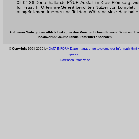
08.04.26 Der anhaltende PŸUR-Ausfall im Kreis Plön sorgt wei
für Frust. In Orten wie
Selent
berichten Nutzer von komplett
ausgefallenem Internet und Telefon. Während viele Haushalte
...
Auf dieser Seite gibt es Affilate Links, die den Preis nicht beeinflussen. Damit wird de
hochwertige Journalismus kostenfrei angeboten
©
Copyright
1998-2026 by
DATA INFORM-Datenmanagementsysteme der Informatik Gmb
Impressum
Datenschutzhinweise