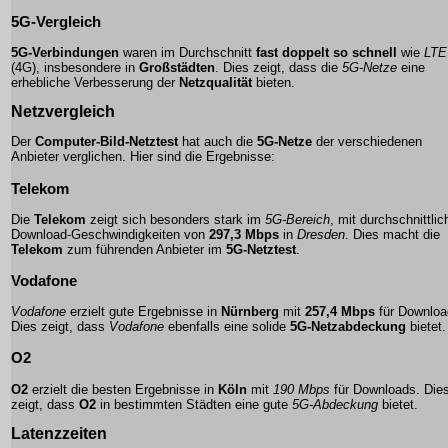
5G-Vergleich
5G-Verbindungen
waren im Durchschnitt
fast doppelt so schnell
wie
LTE
(4G), insbesondere in
Großstädten
. Dies zeigt, dass die
5G-Netze
eine
erhebliche Verbesserung der
Netzqualität
bieten.
Netzvergleich
Der
Computer-Bild-Netztest
hat auch die
5G-Netze
der verschiedenen
Anbieter verglichen. Hier sind die Ergebnisse:
Telekom
Die
Telekom
zeigt sich besonders stark im
5G-Bereich
, mit durchschnittli
Download-Geschwindigkeiten von
297,3 Mbps
in
Dresden
. Dies macht die
Telekom
zum führenden Anbieter im
5G-Netztest
.
Vodafone
Vodafone
erzielt gute Ergebnisse in
Nürnberg
mit
257,4 Mbps
für Downloa
Dies zeigt, dass
Vodafone
ebenfalls eine solide
5G-Netzabdeckung
bietet.
O2
O2
erzielt die besten Ergebnisse in
Köln
mit
190 Mbps
für Downloads. Die
zeigt, dass
O2
in bestimmten Städten eine gute
5G-Abdeckung
bietet.
Latenzzeiten