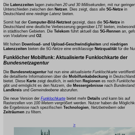
Die
Latenzzeiten
lagen zwischen
20 und 30 Millisekunden
, mit nur geringe
Unterschieden zwischen den
Netzen
. Dies zeigt, dass alle
5G-Netze
in
Deutschland eine
niedrige Latenz
bieten.
Somit hat der
Computer-Bild-Netztest
gezeigt, dass die
5G-Netze
in
Deutschland eine deutliche Verbesserung gegenüber
LTE
bieten, insbesond
in städtischen Gebieten. Die
Telekom
führt aktuell das
5G-Rennen
an, gefo
von
Vodafone
und
O2
.
Mit hohen
Download- und Upload-Geschwindigkeiten
und
niedrigen
Latenzzeiten
bieten die
5G-Netze
eine erstklassige
Netzqualität
für die Nu
Funklöcher
Mobilfunk: Aktualisierte Funklochkarte der
Bundesnetzagentur
Die
Bundesnetzagentur
hat nun eine
aktualisierte Funklochkarte
veröffentl
die detaillierte Informationen über die
Mobilfunkabdeckung
in Deutschland
bietet. Diese
Karte
zeigt deutlich, in welchen
Regionen
es noch
Funklöche
gibt und ermöglicht es den Nutzern, die
Messergebnisse
nach
Bundesland
Landkreis
und
Gemeindeebene
abzurufen.
Die neue Version der
Funklochkarte
bietet mehr
Details
und kann bis auf
Rasterzellen von
100 Metern
vergrößert werden. Nutzer haben die Möglichke
die Ergebnisse nach spezifischen
Technologien
,
Netzbetreibern
oder
Zeiträumen
zu filtern.
>