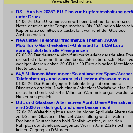
Verwandte Nachrichten:
DSL-Aus bis 2035? EU-Plan zur Kupferabschaltung gerä
unter Druck
04.06.26 Die EU-Kommission will beim Umbau der europäisc
Netze deutlich mehr Tempo machen. Bis 2035 sollen klassisc
Kupfernetze schrittweise auslaufen, während der Glasfaser
Ausbau endlich ...
Newsletter Telefontarifrechner.de Themen 19.KW:
Mobilfunk-Markt eskaliert --Unlimited für 14,99 Euro
sprengt plötzlich alle Preisgrenzen
07.05.26 Der deutsche Mobilfunkmarkt erlebt gerade eine Pha
die selbst erfahrene Branchenbeobachter überrascht. Noch vo
wenigen Jahren galten 20 GB für 20 Euro als solide Mittelklas
Heute tauchen ...
64,5 Millionen Warnungen: So entlarvt der Spam-Warner
Telefonbetrug - und warum jetzt jeder aufpassen muss
01.05.26 Der Kampf gegen Telefonbetrug hat eine neue
Dimension erreicht. Nach einem Jahr zieht
Vodafone
eine Bil
die aufhorchen lässt: 64,5 Millionen Warnmeldungen wurden 
Nutzer ausgespielt. ...
DSL und Glasfaser Alternativen April: Diese Alternativen
sind 2026 wirklich gut, und diese besser nicht
27.04.26 Weiterhin gibt es auch im Monat April viele Alternativ
zu DSL und Glasfaser. Die DSL Abschaltung wird in vielen
Regionen Deutschlands bald Realität werden, durch den
Fahrplan der Bundesnetzagentur. Wer im Jahr 2026 noch im
keinen Zugang zu DSL oder ...