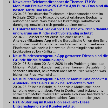
Newsletter Telefontarifrechner.de Themen 17.KW:
Mobilfunk Preiskampf: 25 GB für 4,99 Euro - Das sind di
besten Tarife und News
23.04.26 Der deutsche Telekommunikationsmarkt erlebt im
Frühjahr 2026 eine Phase, die selbst erfahrene Beobachter
aufhorchen lässt. Was früher als kurzfristige Rabattaktion
durchging, entwickelt sich gerade zu einer echten ...
EU startet Alters-Check-App: Das steckt wirklich dahinte
und warum sie Kinder nicht vollständig schützt
22.04.26 Brüssel macht ernst. Mit einer neuen
EU-
Altersverifikations-App
will die Europäische Union den Schu
von Kindern und Jugendlichen im Internet deutlich verbessern
Plattformen wie soziale Netzwerke, Streamingdienste oder
Erotikseiten sollen künftig ...
Neue Bundesnetzagentur-App gestartet: Dieses sind die
Gründe für die Mobilfunk-App
20.04.26 Seit dem 20. April 2026 ist ein Problem gelöst, das
Millionen Mobilfunkkunden seit Jahren kennen: Sie zahlen für
schnelles Internet, bekommen aber oft deutlich weniger. Was
bisher nur Frust war, wird ...
Neue Bundesnetzagentur Regeln: Mobilfunk-Schock für
Anbieter-
Jetzt Geld zurück bei schlechtem Netz
20.04.26 Es ist ein Schritt, auf den viele Mobilfunkkunden
jahrelang gewartet haben. Wer in Deutschland bislang unter
schlechtem Mobilfunk-Netz litt, konnte sich zwar beschweren -
musste aber meist trotzdem zahlen. Das ändert sich jetzt. ...
PYUR-Störung im Kreis Plön
eskaliert - Diese
Entschädigung steht Kunden jetzt zu