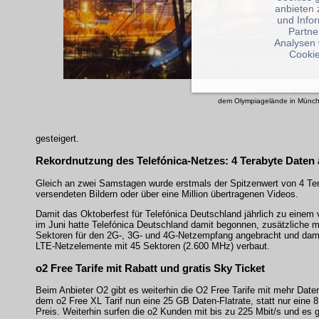
anbieten 
und Info
Partne
Analysen 
Cookie
Telefónica Deutsch
dem Olympiagelände in München
gesteigert.
Rekordnutzung des Telefónica-Netzes: 4 Terabyte Daten
Gleich an zwei Samstagen wurde erstmals der Spitzenwert von 4 Ter
versendeten Bildern oder über eine Million übertragenen Videos.
Damit das Oktoberfest für Telefónica Deutschland jährlich zu einem
im Juni hatte Telefónica Deutschland damit begonnen, zusätzliche m
Sektoren für den 2G-, 3G- und 4G-Netzempfang angebracht und dam
LTE-Netzelemente mit 45 Sektoren (2.600 MHz) verbaut.
o2 Free Tarife mit Rabatt und gratis Sky Ticket
Beim Anbieter O2 gibt es weiterhin die O2 Free Tarife mit mehr Da
dem o2 Free XL Tarif nun eine 25 GB Daten-Flatrate, statt nur eine 
Preis. Weiterhin surfen die o2 Kunden mit bis zu 225 Mbit/s und es g