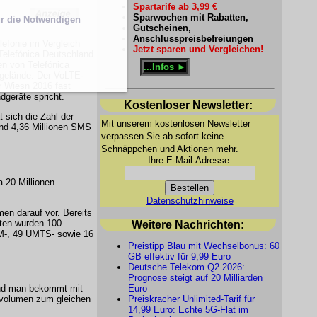
Spartarife ab 3,99 €
Sparwochen mit Rabatten,
r die Notwendigen
Gutscheinen,
Anschlusspreisbefreiungen
efonie im Vergleich
Jetzt sparen und Vergleichen!
 Telefónica Deutschland
en von Telefónica
...Infos ►
tgelände. Der VoLTE-
r Wiesn 2016 fast
dgeräte spricht.
Kostenloser Newsletter:
 sich die Zahl der
Mit unserem kostenlosen Newsletter
und 4,36 Millionen SMS
verpassen Sie ab sofort keine
Schnäppchen und Aktionen mehr.
Ihre E-Mail-Adresse:
 20 Millionen
Datenschutzhinweise
en darauf vor. Bereits
rten wurden 100
Weitere Nachrichten:
SM-, 49 UMTS- sowie 16
Preistipp Blau mit Wechselbonus: 60
GB effektiv für 9,99 Euro
Deutsche Telekom Q2 2026:
Prognose steigt auf 20 Milliarden
 und man bekommt mit
Euro
envolumen zum gleichen
Preiskracher Unlimited-Tarif für
14,99 Euro: Echte 5G-Flat im