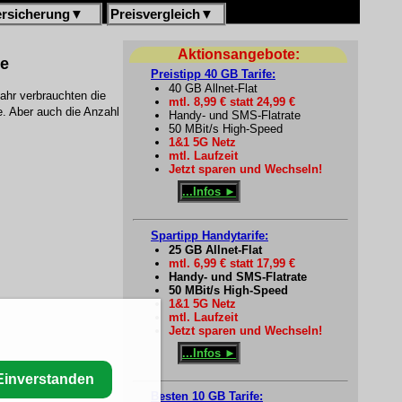
ersicherung
▼
Preisvergleich
▼
Aktionsangebote:
te
Preistipp 40 GB Tarife:
40 GB Allnet-Flat
ahr verbrauchten die
mtl. 8,99 € statt 24,99 €
. Aber auch die Anzahl
Handy- und SMS-Flatrate
50 MBit/s High-Speed
1&1 5G Netz
mtl. Laufzeit
Jetzt sparen und Wechseln!
...Infos ►
Spartipp Handytarife:
25 GB Allnet-Flat
mtl. 6,99 € statt 17,99 €
Handy- und SMS-Flatrate
50 MBit/s High-Speed
1&1 5G Netz
mtl. Laufzeit
Jetzt sparen und Wechseln!
...Infos ►
Einverstanden
Besten 10 GB Tarife: