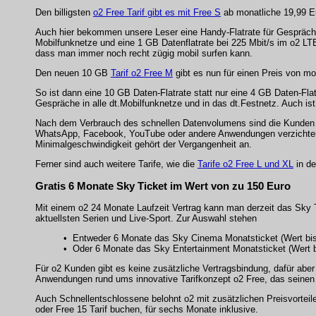
Den billigsten
o2 Free Tarif gibt es mit Free S
ab monatliche 19,99 Eu
Auch hier bekommen unsere Leser eine Handy-Flatrate für Gespräche 
Mobilfunknetze und eine 1 GB Datenflatrate bei 225 Mbit/s im o2 LTE
dass man immer noch recht zügig mobil surfen kann.
Den neuen 10 GB
Tarif o2 Free M
gibt es nun für einen Preis von mo
So ist dann eine 10 GB Daten-Flatrate statt nur eine 4 GB Daten-Flat
Gespräche in alle dt.Mobilfunknetze und in das dt.Festnetz. Auch ist
Nach dem Verbrauch des schnellen Datenvolumens sind die Kunden kü
WhatsApp, Facebook, YouTube oder andere Anwendungen verzichten, di
Minimalgeschwindigkeit gehört der Vergangenheit an.
Ferner sind auch weitere Tarife, wie die
Tarife o2 Free L und XL
in de
Gratis 6 Monate Sky Ticket im Wert von zu 150 Euro
Mit einem o2 24 Monate Laufzeit Vertrag kann man derzeit das Sky 
aktuellsten Serien und Live-Sport. Zur Auswahl stehen
• Entweder 6 Monate das Sky Cinema Monatsticket (Wert bis 
• Oder 6 Monate das Sky Entertainment Monatsticket (Wert bi
Für o2 Kunden gibt es keine zusätzliche Vertragsbindung, dafür aber
Anwendungen rund ums innovative Tarifkonzept o2 Free, das seinen
Auch Schnellentschlossene belohnt o2 mit zusätzlichen Preisvorteil
oder Free 15 Tarif buchen, für sechs Monate inklusive.