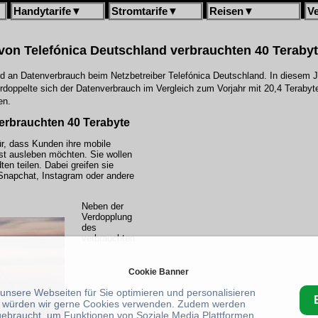
Handytarife
▼
Stromtarife
▼
Reisen
▼
V
on Telefónica Deutschland verbrauchten 40 Teraby
 an Datenverbrauch beim Netzbetreiber Telefónica Deutschland. In diesem J
ppelte sich der Datenverbrauch im Vergleich zum Vorjahr mit 20,4 Terabyte
en.
erbrauchten 40 Terabyte
ür, dass Kunden ihre mobile
st ausleben möchten. Sie wollen
n teilen. Dabei greifen sie
Snapchat, Instagram oder andere
Neben der
Verdopplung
des
verbrauchten
Cookie Banner
 unsere Webseiten für Sie optimieren und personalisieren
 würden wir gerne Cookies verwenden. Zudem werden
gebraucht, um Funktionen von Soziale Media Plattformen