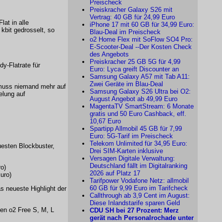
Preischeck
Preiskracher Galaxy S26 mit
Vertrag: 40 GB für 24,99 Euro
at in alle
iPhone 17 mit 60 GB für 34,99 Euro:
kbit gedrosselt, so
Blau-Deal im Preischeck
o2 Home Flex mit SoFlow SO4 Pro:
E-Scooter-Deal --Der Kosten Check
des Angebots
Preiskracher 25 GB 5G für 4,99
y-Flatrate für
Euro: Lyca greift Discounter an
Samsung Galaxy A57 mit Tab A11:
Zwei Geräte im Blau-Deal
 muss niemand mehr auf
Samsung Galaxy S26 Ultra bei O2:
elung auf
August Angebot ab 49,99 Euro
MagentaTV SmartStream: 6 Monate
gratis und 50 Euro Cashback, eff.
10,67 Euro
Spartipp Allmobil 45 GB für 7,99
Euro: 5G-Tarif im Preischeck
Telekom Unlimited für 34,95 Euro:
uesten Blockbuster,
Drei SIM-Karten inklusive
Versagen Digitale Verwaltung:
Deutschland fällt im Digitalranking
o)
2026 auf Platz 17
uro)
Tarifpower Vodafone Netz: allmobil
60 GB für 9,99 Euro im Tarifcheck
s neueste Highlight der
Callthrough ab 3,9 Cent im August:
Diese Inlandstarife sparen Geld
nen o2 Free S, M, L
CDU SH bei 27 Prozent: Merz
gerät nach Personalrochade unter