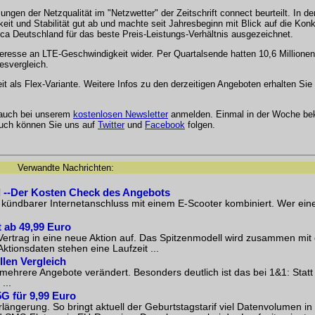
ngen der Netzqualität im "Netzwetter" der Zeitschrift connect beurteilt. In d
keit und Stabilität gut ab und machte seit Jahresbeginn mit Blick auf die Kon
Deutschland für das beste Preis-Leistungs-Verhältnis ausgezeichnet.
teresse an LTE-Geschwindigkeit wider. Per Quartalsende hatten 10,6 Millione
esvergleich.
eit als Flex-Variante. Weitere Infos zu den derzeitigen Angeboten erhalten Sie
 auch bei unserem
kostenlosen Newsletter
anmelden. Einmal in der Woche be
Auch können Sie uns auf
Twitter
und
Facebook
folgen.
Verwandte Nachrichten:
l --Der Kosten Check des Angebots
 kündbarer Internetanschluss mit einem E-Scooter kombiniert. Wer ei
 ab 49,99 Euro
rtrag in eine neue Aktion auf. Das Spitzenmodell wird zusammen mit 
ionsdaten stehen eine Laufzeit ...
llen Vergleich
ehrere Angebote verändert. Besonders deutlich ist das bei 1&1: Statt
...
G für 9,99 Euro
längerung. So bringt aktuell der Geburtstagstarif viel Datenvolumen in 