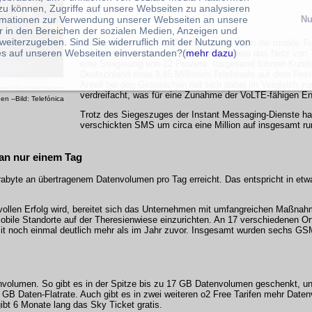
zu können, Zugriffe auf unsere Webseiten zu analysieren
rmationen zur Verwendung unserer Webseiten an unsere
Nu
r in den Bereichen der sozialen Medien, Anzeigen und
weiterzugeben. Sind Sie widerruflich mit der Nutzung von
Datenvolumens auf 40 Terabyte nahm auch die mobile Tel
s auf unseren Webseiten einverstanden?(
mehr dazu
)
zum Vorjahr deutlich zu. Hier verzeichnete das Netz von
eine Steigerung von 22 Prozent. Insgesamt führten Kund
Deutschland etwa 3,45 Millionen Telefonate auf dem Fes
Anteil bei den Gesprächen hat sich dabei im Vergleich zu
land Zentrale neben
verdreifacht, was für eine Zunahme der VoLTE-fähigen En
 --Bild: Telefónica
Trotz des Siegeszuges der Instant Messaging-Dienste hat
verschickten SMS um circa eine Million auf insgesamt r
 an nur einem Tag
abyte an übertragenem Datenvolumen pro Tag erreicht. Das entspricht in etwa
 vollen Erfolg wird, bereitet sich das Unternehmen mit umfangreichen Maßnahm
obile Standorte auf der Theresienwiese einzurichten. An 17 verschiedenen O
it noch einmal deutlich mehr als im Jahr zuvor. Insgesamt wurden sechs G
tenvolumen. So gibt es in der Spitze bis zu 17 GB Datenvolumen geschenkt,
8 GB Daten-Flatrate. Auch gibt es in zwei weiteren o2 Free Tarifen mehr Dat
ibt 6 Monate lang das Sky Ticket gratis.