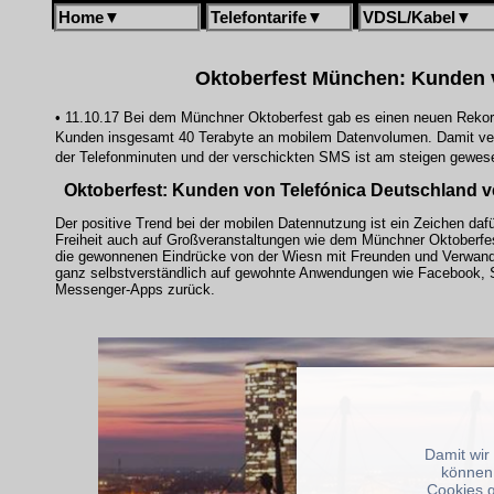
Home
▼
Telefontarife
▼
VDSL/Kabel
▼
Oktoberfest München: Kunden v
• 11.10.17 Bei dem Münchner Oktoberfest gab es einen neuen Rekord
Kunden insgesamt 40 Terabyte an mobilem Datenvolumen. Damit verdo
der Telefonminuten und der verschickten SMS ist am steigen gewes
Oktoberfest: Kunden von Telefónica Deutschland v
Der positive Trend bei der mobilen Datennutzung ist ein Zeichen daf
Freiheit auch auf Großveranstaltungen wie dem Münchner Oktoberfe
die gewonnenen Eindrücke von der Wiesn mit Freunden und Verwandte
ganz selbstverständlich auf gewohnte Anwendungen wie Facebook, 
Messenger-Apps zurück.
Damit wir
können
Cookies 