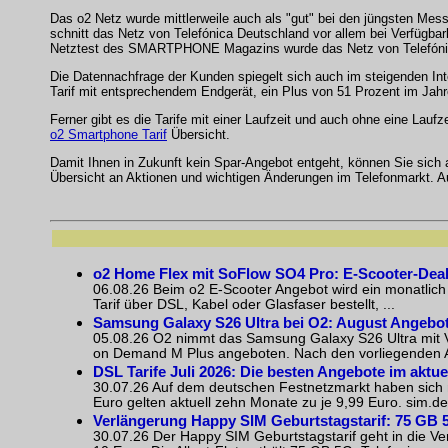
Das o2 Netz wurde mittlerweile auch als "gut" bei den jüngsten Messu
schnitt das Netz von Telefónica Deutschland vor allem bei Verfügbar
Netztest des SMARTPHONE Magazins wurde das Netz von Telefónica 
Die Datennachfrage der Kunden spiegelt sich auch im steigenden In
Tarif mit entsprechendem Endgerät, ein Plus von 51 Prozent im Jahr
Ferner gibt es die Tarife mit einer Laufzeit und auch ohne eine Laufz
o2 Smartphone Tarif
Übersicht.
Damit Ihnen in Zukunft kein Spar-Angebot entgeht, können Sie sich
Übersicht an Aktionen und wichtigen Änderungen im Telefonmarkt. 
o2 Home Flex mit SoFlow SO4 Pro: E-Scooter-Dea
06.08.26 Beim o2 E-Scooter Angebot wird ein monatlich
Tarif über DSL, Kabel oder Glasfaser bestellt, ...
Samsung Galaxy S26 Ultra bei O2: August Angebot
05.08.26 O2 nimmt das Samsung Galaxy S26 Ultra mit Ve
on Demand M Plus angeboten. Nach den vorliegenden Akt
DSL Tarife Juli 2026: Die besten Angebote im aktue
30.07.26 Auf dem deutschen Festnetzmarkt haben sich m
Euro gelten aktuell zehn Monate zu je 9,99 Euro. sim.de 
Verlängerung Happy SIM Geburtstagstarif: 75 GB 5
30.07.26 Der Happy SIM Geburtstagstarif geht in die Ver