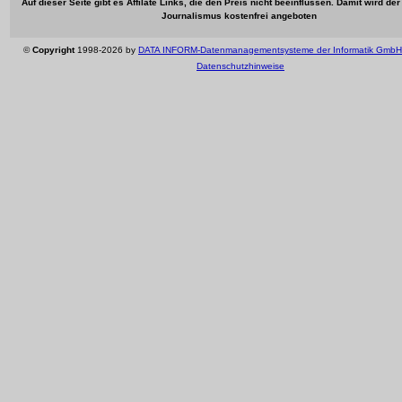
Auf dieser Seite gibt es Affilate Links, die den Preis nicht beeinflussen. Damit wird de
Journalismus kostenfrei angeboten
©
Copyright
1998-2026 by
DATA INFORM-Datenmanagementsysteme der Informatik GmbH
Datenschutzhinweise