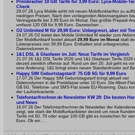
Preiskracher 10 GB Tarife für 3,99 Euro: Lyca-Mobile-Tar
Check
29.07.26 Lyca Mobile wirbt mit neuen Mobilfunktarifen zu auffä
niedrigen Preisen. Nach den vorliegenden Aktionsangaben be
Vertragstarife bei 3,99 Euro im Monat. Das größte Prepaid-A
umfasst 120 GB für 9,99 Euro. Dazwischen ...
O2 Unlimited M für 29,99 Euro: Unbegrenzt, aber mit Te
24.07.26 O2 bietet den Mobile Unlimited M wieder zum Aktions
Der Mobilfunktarif kostet aktuell
29,99 Euro im Monat
statt de
Listenpreises von 39,99 Euro. Enthalten sind unbegrenztes
Datenvolumen in ...
1&1 DSL & Glasfaser im Juli: Neue Tarife im Vergleich
21.07.26 1&1 DSL Tarife 2026 und 1&1 Glasfaser Tarife 2026 
derzeit ziemlich offensiv auf. Rund um den 20. Juli geht es vo
eine Änderung: 1&1 bringt einen neuen Standardrouter auf Bas
Happy SIM Geburtstagstarif: 75 GB 5G für 9,99 Euro
17.07.26 Der Happy SIM Geburtstagstarif bringt aktuell viel
Datenvolumen in die Preisklasse unter 10 Euro. Die Allnet-Flat
GB 5G, Telefonie- und SMS-Flat sowie EU-Roaming. Dazu k
der Laufzeitvariante ...
Telefontarifrechner.de Newsletter KW 29: Die besten Han
und News
16.07.26 Der Telefontarifrechner.de Newsletter der Kalender
zeigt, wie stark die Mobilfunkanbieter derzeit um neue Kunde
Tarife mit 50, 70 oder sogar 100 GB gibt es inzwischen für wen
Euro. Ob ein ...