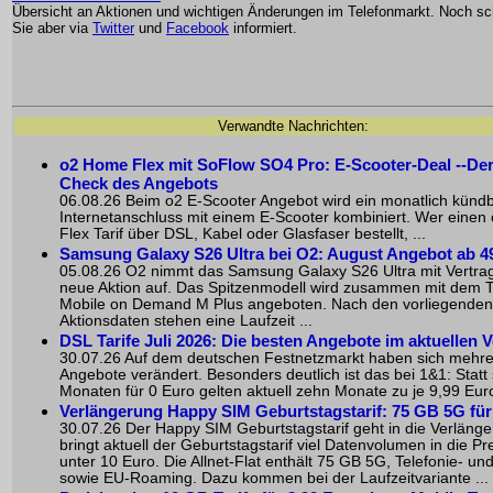
Übersicht an Aktionen und wichtigen Änderungen im Telefonmarkt. Noch sch
Sie aber via
Twitter
und
Facebook
informiert.
Verwandte Nachrichten:
o2 Home Flex mit SoFlow SO4 Pro: E-Scooter-Deal --De
Check des Angebots
06.08.26 Beim o2 E-Scooter Angebot wird ein monatlich künd
Internetanschluss mit einem E-Scooter kombiniert. Wer eine
Flex Tarif über DSL, Kabel oder Glasfaser bestellt, ...
Samsung Galaxy S26 Ultra bei O2: August Angebot ab 4
05.08.26 O2 nimmt das Samsung Galaxy S26 Ultra mit Vertrag
neue Aktion auf. Das Spitzenmodell wird zusammen mit dem T
Mobile on Demand M Plus angeboten. Nach den vorliegenden
Aktionsdaten stehen eine Laufzeit ...
DSL Tarife Juli 2026: Die besten Angebote im aktuellen V
30.07.26 Auf dem deutschen Festnetzmarkt haben sich mehr
Angebote verändert. Besonders deutlich ist das bei 1&1: Statt
Monaten für 0 Euro gelten aktuell zehn Monate zu je 9,99 Euro
Verlängerung Happy SIM Geburtstagstarif: 75 GB 5G für
30.07.26 Der Happy SIM Geburtstagstarif geht in die Verläng
bringt aktuell der Geburtstagstarif viel Datenvolumen in die Pr
unter 10 Euro. Die Allnet-Flat enthält 75 GB 5G, Telefonie- u
sowie EU-Roaming. Dazu kommen bei der Laufzeitvariante ...