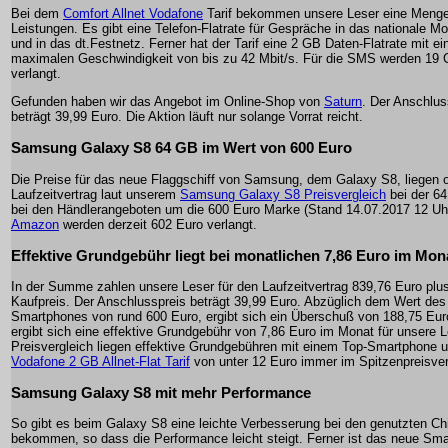
Bei dem
Comfort Allnet Vodafone
Tarif bekommen unsere Leser eine Meng
Leistungen. Es gibt eine Telefon-Flatrate für Gespräche in das nationale Mo
und in das dt.Festnetz. Ferner hat der Tarif eine 2 GB Daten-Flatrate mit ei
maximalen Geschwindigkeit von bis zu 42 Mbit/s. Für die SMS werden 19 
verlangt.
Gefunden haben wir das Angebot im Online-Shop von
Saturn
. Der Anschlus
beträgt 39,99 Euro. Die Aktion läuft nur solange Vorrat reicht.
Samsung Galaxy S8 64 GB im Wert von 600 Euro
Die Preise für das neue Flaggschiff von Samsung, dem Galaxy S8, liegen 
Laufzeitvertrag laut unserem
Samsung Galaxy S8 Preisvergleich
bei der 6
bei den Händlerangeboten um die 600 Euro Marke (Stand 14.07.2017 12 Uhr
Amazon
werden derzeit 602 Euro verlangt.
Effektive Grundgebühr liegt bei monatlichen 7,86 Euro im Mon
In der Summe zahlen unsere Leser für den Laufzeitvertrag 839,76 Euro plu
Kaufpreis. Der Anschlusspreis beträgt 39,99 Euro. Abzüglich dem Wert des
Smartphones von rund 600 Euro, ergibt sich ein Überschuß von 188,75 Eur
ergibt sich eine effektive Grundgebühr von 7,86 Euro im Monat für unsere L
Preisvergleich liegen effektive Grundgebühren mit einem Top-Smartphone 
Vodafone 2 GB Allnet-Flat Tarif
von unter 12 Euro immer im Spitzenpreisver
Samsung Galaxy S8 mit mehr Performance
So gibt es beim Galaxy S8 eine leichte Verbesserung bei den genutzten Ch
bekommen, so dass die Performance leicht steigt. Ferner ist das neue Sma