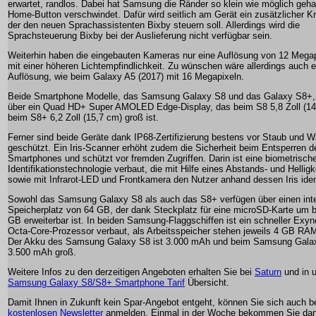
erwartet, randlos. Dabei hat Samsung die Ränder so klein wie möglich geha
Home-Button verschwindet. Dafür wird seitlich am Gerät ein zusätzlicher Kn
der den neuen Sprachassistenten Bixby steuern soll. Allerdings wird die
Sprachsteuerung Bixby bei der Auslieferung nicht verfügbar sein.
Weiterhin haben die eingebauten Kameras nur eine Auflösung von 12 Megap
mit einer höheren Lichtempfindlichkeit. Zu wünschen wäre allerdings auch 
Auflösung, wie beim Galaxy A5 (2017) mit 16 Megapixeln.
Beide Smartphone Modelle, das Samsung Galaxy S8 und das Galaxy S8+,
über ein Quad HD+ Super AMOLED Edge-Display, das beim S8 5,8 Zoll (14
beim S8+ 6,2 Zoll (15,7 cm) groß ist.
Ferner sind beide Geräte dank IP68-Zertifizierung bestens vor Staub und 
geschützt. Ein Iris-Scanner erhöht zudem die Sicherheit beim Entsperren d
Smartphones und schützt vor fremden Zugriffen. Darin ist eine biometrisch
Identifikationstechnologie verbaut, die mit Hilfe eines Abstands- und Hellig
sowie mit Infrarot-LED und Frontkamera den Nutzer anhand dessen Iris identi
Sowohl das Samsung Galaxy S8 als auch das S8+ verfügen über einen int
Speicherplatz von 64 GB, der dank Steckplatz für eine microSD-Karte um b
GB erweiterbar ist. In beiden Samsung-Flaggschiffen ist ein schneller Exy
Octa-Core-Prozessor verbaut, als Arbeitsspeicher stehen jeweils 4 GB RAM
Der Akku des Samsung Galaxy S8 ist 3.000 mAh und beim Samsung Gala
3.500 mAh groß.
Weitere Infos zu den derzeitigen Angeboten erhalten Sie bei
Saturn
und in 
Samsung Galaxy S8/S8+ Smartphone Tarif
Übersicht.
Damit Ihnen in Zukunft kein Spar-Angebot entgeht, können Sie sich auch 
kostenlosen Newsletter
anmelden. Einmal in der Woche bekommen Sie dan