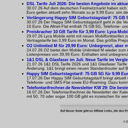
DSL Tarife Juli 2026: Die besten Angebote im aktue
30.07.26 Auf dem deutschen Festnetzmarkt haben sich m
Euro gelten aktuell zehn Monate zu je 9,99 Euro. sim.de 
Verlängerung Happy SIM Geburtstagstarif: 75 GB 5
30.07.26 Der Happy SIM Geburtstagstarif geht in die Ver
10 Euro. Die Allnet-Flat enthält 75 GB 5G, Telefonie- 
Preiskracher 10 GB Tarife für 3,99 Euro: Lyca-Mobi
29.07.26 Lyca Mobile wirbt mit neuen Mobilfunktarifen 
Vertragstarife bei 3,99 Euro im Monat. Das größte Prep
O2 Unlimited M für 29,99 Euro: Unbegrenzt, aber m
24.07.26 O2 bietet den Mobile Unlimited M wieder zum Ak
Listenpreises von 39,99 Euro. Enthalten sind unbegrenz
1&1 DSL & Glasfaser im Juli: Neue Tarife im Vergle
21.07.26 1&1 DSL Tarife 2026 und 1&1 Glasfaser Tarife 2
Änderung: 1&1 bringt einen neuen Standardrouter auf Ba
Happy SIM Geburtstagstarif: 75 GB 5G für 9,99 Eu
17.07.26 Der Happy SIM Geburtstagstarif bringt aktuell 
Telefonie- und SMS-Flat sowie EU-Roaming. Dazu kommen
Telefontarifrechner.de Newsletter KW 29: Die bes
16.07.26 Der Telefontarifrechner.de Newsletter der Kal
mit 50, 70 oder sogar 100 GB gibt es inzwischen für weni
Auf dieser Seite gibt es Affilate Links, die den
©
C