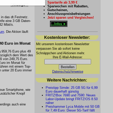
Spartarife ab 3,99 €
Sparwochen mit Rabatten,
Gutscheinen,
Anschlusspreisbefreiungen
 in das dt.Festnetz.
Jetzt sparen und Vergleichen!
rife eine 3 GB Daten-
...Infos ►
42 Mbit/s.
urn
. Die Aktion läuft
Kostenloser Newsletter:
,40 Euro im Monat
Mit unserem kostenlosen Newsletter
verpassen Sie ab sofort keine
g 959,76 Euro plus 49
Schnäppchen und Aktionen mehr.
Abzüglich dem Wert des
Ihre E-Mail-Adresse:
uß von 249,75 Euro.
Euro im Monat für
bühren mit einem Top-
n unter 20 Euro immer
Datenschutzhinweise
Weitere Nachrichten:
Preistipp Simde: 25 GB 5G für 6,99
neue Smartphone, wie
Euro dauerhaft günstig
usätzlicher Knopf
FRITZ!Box 7690 und 7590: Neues
Labor-Update bringt FRITZ!OS 8.50
näher
erdings auch eine
Preishammer Lyca Mobile mit 50 GB
für 7,49 Euro: Dieser 5G-Tarif fällt