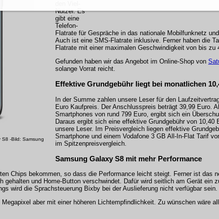
den Viel-
Nutzer. Es
gibt eine
Telefon-
Flatrate für Gespräche in das nationale Mobilfunknetz und
Auch ist eine SMS-Flatrate inklusive. Ferner haben die Ta
Flatrate mit einer maximalen Geschwindigkeit von bis zu 
Gefunden haben wir das Angebot im Online-Shop von
Sat
solange Vorrat reicht.
Effektive Grundgebühr liegt bei monatlichen 10
In der Summe zahlen unsere Leser für den Laufzeitvertra
Euro Kaufpreis. Der Anschlusspreis beträgt 39,99 Euro. 
Smartphones von rund 799 Euro, ergibt sich ein Übersch
Daraus ergibt sich eine effektive Grundgebühr von 10,40 
unsere Leser. Im Preisvergleich liegen effektive Grundge
Smartphone und einem Vodafone 3 GB All-In-Flat Tarif vo
 S8 -Bild: Samsung
im Spitzenpreisvergleich.
Samsung Galaxy S8 mit mehr Performance
zten Chips bekommen, so dass die Performance leicht steigt. Ferner ist das 
ch gehalten und Home-Button verschwindet. Dafür wird seitlich am Gerät ein z
ings wird die Sprachsteuerung Bixby bei der Auslieferung nicht verfügbar sein.
Megapixel aber mit einer höheren Lichtempfindlichkeit. Zu wünschen wäre all