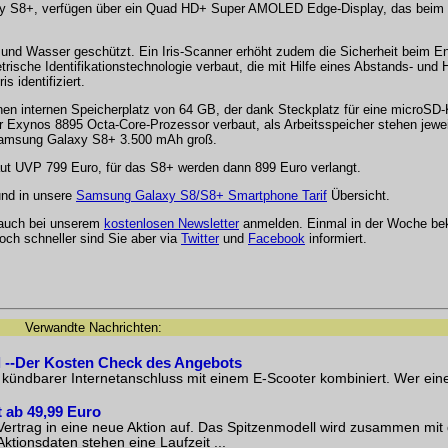
 S8+, verfügen über ein Quad HD+ Super AMOLED Edge-Display, das beim S
b und Wasser geschützt. Ein Iris-Scanner erhöht zudem die Sicherheit beim En
rische Identifikationstechnologie verbaut, die mit Hilfe eines Abstands- und 
 identifiziert.
n internen Speicherplatz von 64 GB, der dank Steckplatz für eine microSD-
ler Exynos 8895 Octa-Core-Prozessor verbaut, als Arbeitsspeicher stehen jew
Samsung Galaxy S8+ 3.500 mAh groß.
ut UVP 799 Euro, für das S8+ werden dann 899 Euro verlangt.
nd in unsere
Samsung Galaxy S8/S8+ Smartphone Tarif
Übersicht.
 auch bei unserem
kostenlosen Newsletter
anmelden. Einmal in der Woche be
och schneller sind Sie aber via
Twitter
und
Facebook
informiert.
Verwandte Nachrichten:
l --Der Kosten Check des Angebots
 kündbarer Internetanschluss mit einem E-Scooter kombiniert. Wer ei
 ab 49,99 Euro
rtrag in eine neue Aktion auf. Das Spitzenmodell wird zusammen mit 
ionsdaten stehen eine Laufzeit ...