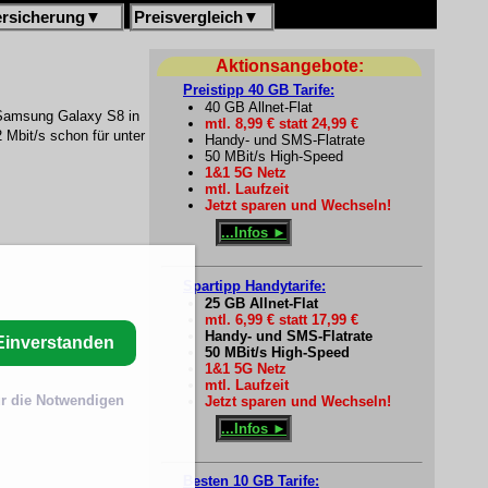
ersicherung
▼
Preisvergleich
▼
Aktionsangebote:
Preistipp 40 GB Tarife:
40 GB Allnet-Flat
 Samsung Galaxy S8 in
mtl. 8,99 € statt 24,99 €
 Mbit/s schon für unter
Handy- und SMS-Flatrate
50 MBit/s High-Speed
1&1 5G Netz
mtl. Laufzeit
Jetzt sparen und Wechseln!
...Infos ►
Spartipp Handytarife:
25 GB Allnet-Flat
mtl. 6,99 € statt 17,99 €
Handy- und SMS-Flatrate
Einverstanden
50 MBit/s High-Speed
1&1 5G Netz
mtl. Laufzeit
r die Notwendigen
Jetzt sparen und Wechseln!
...Infos ►
Besten 10 GB Tarife: