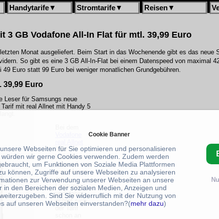
Handytarife
▼
Stromtarife
▼
Reisen
▼
V
t 3 GB Vodafone All-In Flat für mtl. 39,99 Euro
letzten Monat ausgeliefert. Beim Start in das Wochenende gibt es das neue
idern. So gibt es eine 3 GB All-In-Flat bei einem Datenspeed von maximal 42
i 49 Euro statt 99 Euro bei weniger monatlichen Grundgebühren.
. 39,99 Euro
e Leser für Samsungs neue
arif mit real Allnet mit Handy 5
langt.
Bei dem
Vodafone
Cookie Banner
real Allnet
 unsere Webseiten für Sie optimieren und personalisieren
Tarif
 würden wir gerne Cookies verwenden. Zudem werden
bekommen
unsere Leser
gebraucht, um Funktionen von Soziale Media Plattformen
eine Menge
zu können, Zugriffe auf unsere Webseiten zu analysieren
an
rmationen zur Verwendung unserer Webseiten an unsere
Nu
Leistungen
r in den Bereichen der sozialen Medien, Anzeigen und
und daher
weiterzugeben. Sind Sie widerruflich mit der Nutzung von
richtet sich
s auf unseren Webseiten einverstanden?(
mehr dazu
)
der Tarif
schon an