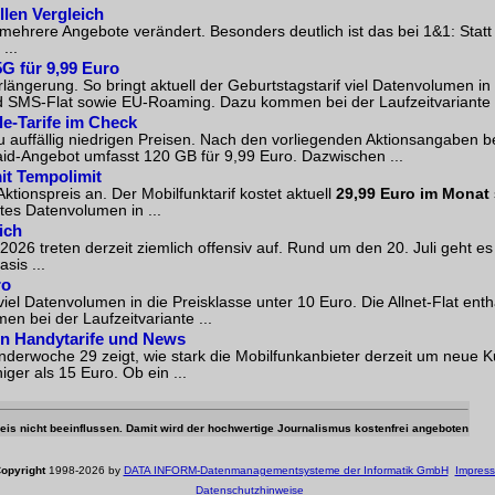
llen Vergleich
ehrere Angebote verändert. Besonders deutlich ist das bei 1&1: Statt
...
G für 9,99 Euro
längerung. So bringt aktuell der Geburtstagstarif viel Datenvolumen in 
und SMS-Flat sowie EU-Roaming. Dazu kommen bei der Laufzeitvariante .
le-Tarife im Check
zu auffällig niedrigen Preisen. Nach den vorliegenden Aktionsangaben b
aid-Angebot umfasst 120 GB für 9,99 Euro. Dazwischen ...
it Tempolimit
tionspreis an. Der Mobilfunktarif kostet aktuell
29,99 Euro im Monat
tes Datenvolumen in ...
ich
026 treten derzeit ziemlich offensiv auf. Rund um den 20. Juli geht es
sis ...
ro
viel Datenvolumen in die Preisklasse unter 10 Euro. Die Allnet-Flat ent
 bei der Laufzeitvariante ...
ten Handytarife und News
enderwoche 29 zeigt, wie stark die Mobilfunkanbieter derzeit um neue 
ger als 15 Euro. Ob ein ...
 Preis nicht beeinflussen. Damit wird der hochwertige Journalismus kostenfrei angeboten
opyright
1998-2026 by
DATA INFORM-Datenmanagementsysteme der Informatik GmbH
Impres
Datenschutzhinweise