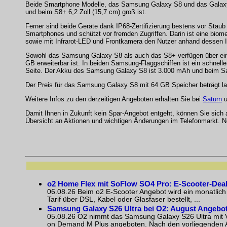
Beide Smartphone Modelle, das Samsung Galaxy S8 und das Galaxy
und beim S8+ 6,2 Zoll (15,7 cm) groß ist.
Ferner sind beide Geräte dank IP68-Zertifizierung bestens vor Stau
Smartphones und schützt vor fremden Zugriffen. Darin ist eine biomet
sowie mit Infrarot-LED und Frontkamera den Nutzer anhand dessen Iris
Sowohl das Samsung Galaxy S8 als auch das S8+ verfügen über eine
GB erweiterbar ist. In beiden Samsung-Flaggschiffen ist ein schnel
Seite. Der Akku des Samsung Galaxy S8 ist 3.000 mAh und beim 
Der Preis für das Samsung Galaxy S8 mit 64 GB Speicher beträgt la
Weitere Infos zu den derzeitigen Angeboten erhalten Sie bei
Saturn
u
Damit Ihnen in Zukunft kein Spar-Angebot entgeht, können Sie sich
Übersicht an Aktionen und wichtigen Änderungen im Telefonmarkt. N
o2 Home Flex mit SoFlow SO4 Pro: E-Scooter-Dea
06.08.26 Beim o2 E-Scooter Angebot wird ein monatlich
Tarif über DSL, Kabel oder Glasfaser bestellt, ...
Samsung Galaxy S26 Ultra bei O2: August Angebot
05.08.26 O2 nimmt das Samsung Galaxy S26 Ultra mit Ve
on Demand M Plus angeboten. Nach den vorliegenden Akt