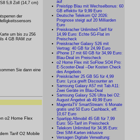
auf
8 5,8 Zoll (14,7 cm)
Preistipp Blau mit Wechselbonus: 60
GB effektiv für 9,99 Euro
Deutsche Telekom Q2 2026:
tsperren der
Prognose steigt auf 20 Milliarden
Helligkeitssensors
Euro
Preiskracher Unlimited-Tarif für
Karte um bis zu 256
14,99 Euro: Echte 5G-Flat im
eils 4 GB RAM zur
Preischeck
Preiskracher Galaxy S26 mit
Vertrag: 40 GB für 24,99 Euro
iPhone 17 mit 60 GB für 34,99 Euro:
Blau-Deal im Preischeck
o2 Home Flex mit SoFlow SO4 Pro:
E-Scooter-Deal --Der Kosten Check
kommen Sie dann eine
des Angebots
Preiskracher 25 GB 5G für 4,99
Euro: Lyca greift Discounter an
Samsung Galaxy A57 mit Tab A11:
Zwei Geräte im Blau-Deal
Samsung Galaxy S26 Ultra bei O2:
August Angebot ab 49,99 Euro
MagentaTV SmartStream: 6 Monate
gratis und 50 Euro Cashback, eff.
10,67 Euro
nen o2 Home Flex
Spartipp Allmobil 45 GB für 7,99
Euro: 5G-Tarif im Preischeck
Telekom Unlimited für 34,95 Euro:
Drei SIM-Karten inklusive
dem Tarif O2 Mobile
Versagen Digitale Verwaltung: