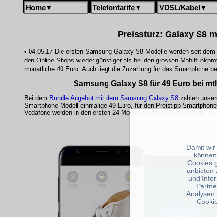
Home
▼
Telefontarife
▼
VDSL/Kabel
▼
Preissturz: Galaxy S8 mi
• 04.05.17 Die ersten Samsung Galaxy S8 Modelle werden seit dem 
den Online-Shops wieder günstiger als bei den grossen Mobilfunkprov
monatliche 40 Euro. Auch liegt die Zuzahlung für das Smartphone be
Samsung Galaxy S8 für 49 Euro bei mtl
Bei dem
Bundle Angebot mit dem Samsung Galaxy S8
zahlen unser
Smartphone-Modell einmalige 49 Euro, für den Preistipp Smartphone T
Vodafone werden in den ersten 24 Monaten verbilligte 39,99 Euro ver
Damit wir
können
Cookies 
anbieten 
und Info
Partne
Analysen 
Cookie