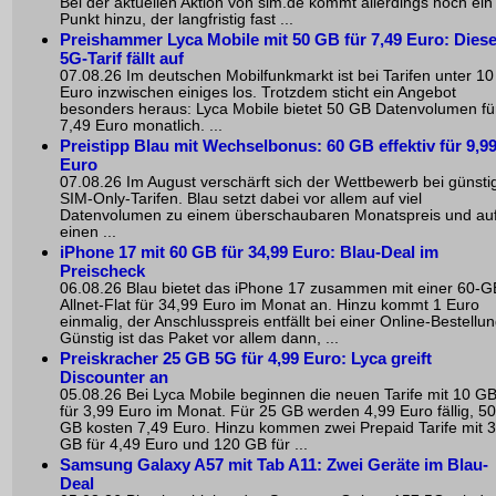
Bei der aktuellen Aktion von sim.de kommt allerdings noch ein
Punkt hinzu, der langfristig fast ...
Preishammer Lyca Mobile mit 50 GB für 7,49 Euro: Diese
5G-Tarif fällt auf
07.08.26 Im deutschen Mobilfunkmarkt ist bei Tarifen unter 10
Euro inzwischen einiges los. Trotzdem sticht ein Angebot
besonders heraus: Lyca Mobile bietet 50 GB Datenvolumen fü
7,49 Euro monatlich. ...
Preistipp Blau mit Wechselbonus: 60 GB effektiv für 9,9
Euro
07.08.26 Im August verschärft sich der Wettbewerb bei günsti
SIM-Only-Tarifen. Blau setzt dabei vor allem auf viel
Datenvolumen zu einem überschaubaren Monatspreis und au
einen ...
iPhone 17 mit 60 GB für 34,99 Euro: Blau-Deal im
Preischeck
06.08.26 Blau bietet das iPhone 17 zusammen mit einer 60-G
Allnet-Flat für 34,99 Euro im Monat an. Hinzu kommt 1 Euro
einmalig, der Anschlusspreis entfällt bei einer Online-Bestellun
Günstig ist das Paket vor allem dann, ...
Preiskracher 25 GB 5G für 4,99 Euro: Lyca greift
Discounter an
05.08.26 Bei Lyca Mobile beginnen die neuen Tarife mit 10 G
für 3,99 Euro im Monat. Für 25 GB werden 4,99 Euro fällig, 50
GB kosten 7,49 Euro. Hinzu kommen zwei Prepaid Tarife mit 
GB für 4,49 Euro und 120 GB für ...
Samsung Galaxy A57 mit Tab A11: Zwei Geräte im Blau-
Deal