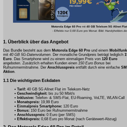
Motorola Edge 60 Pro
mit
40 GB Telekom 5G Allnet Flat
- Effektiv nur
0,68 Euro
pro Monat -Bild: Handyhelden.de
1. Überblick über das Angebot
Das Bundle besteht aus dem
Motorola Edge 60 Pro
und einem
Mobilfunkt
mit
40 GB 5G-Datenvolumen
. Der monatliche Grundpreis beträgt lediglich
1
Euro
. Das Smartphone wird zu einem einmaligen Preis von
120 Euro
angeboten. Zusätzlich erhalten Kunden einen
150 Euro Bonus
bei
Rufnummermitnahme
. Der
Anschlusspreis
entfällt durch eine einfache
SM
Aktion
.
1.1 Die wichtigsten Eckdaten
•
Tarif:
40 GB 5G Allnet Flat im
Telekom-Netz
•
Geschwindigkeit:
bis zu 50 Mbit/s
•
Inklusive:
Telefon- & SMS-Flat, EU-Roaming, VoLTE, WLAN-Call
•
Monatspreis:
19,99 Euro
•
Einmalpreis Smartphone:
120 Euro
•
Bonus:
150 Euro bei Rufnummermitnahme
•
Anschlusspreis:
0 Euro (per SMS)
•
Effektivpreis:
0,68 Euro pro Monat (nach Gerätewert-Abzug)