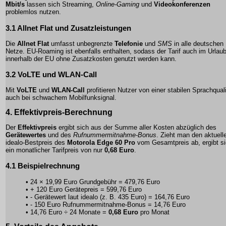
Mbit/s
lassen sich
Streaming
,
Online-Gaming
und
Videokonferenzen
problemlos nutzen.
3.1 Allnet Flat und Zusatzleistungen
Die
Allnet Flat
umfasst unbegrenzte
Telefonie
und
SMS
in alle deutschen
Netze.
EU-Roaming
ist ebenfalls enthalten, sodass der Tarif auch im Urlau
innerhalb der EU ohne Zusatzkosten genutzt werden kann.
3.2 VoLTE und WLAN-Call
Mit
VoLTE
und
WLAN-Call
profitieren Nutzer von einer stabilen Sprachquali
auch bei schwachem Mobilfunksignal.
4. Effektivpreis-Berechnung
Der
Effektivpreis
ergibt sich aus der Summe aller Kosten abzüglich des
Gerätewertes
und des
Rufnummermitnahme-Bonus
. Zieht man den aktuell
idealo-Bestpreis
des
Motorola Edge 60 Pro
vom Gesamtpreis ab, ergibt s
ein monatlicher Tarifpreis von nur
0,68 Euro
.
4.1 Beispielrechnung
• 24 × 19,99 Euro Grundgebühr = 479,76 Euro
• + 120 Euro Gerätepreis = 599,76 Euro
• - Gerätewert laut idealo (z. B. 435 Euro) = 164,76 Euro
• - 150 Euro Rufnummermitnahme-Bonus = 14,76 Euro
• 14,76 Euro ÷ 24 Monate =
0,68 Euro
pro Monat