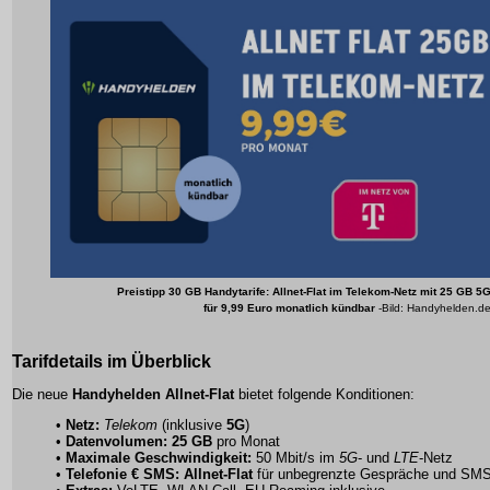
Preistipp 30 GB Handytarife: Allnet-Flat im Telekom-Netz mit 25 GB 5
für 9,99 Euro monatlich kündbar
-Bild: Handyhelden.d
Tarifdetails im Überblick
Die neue
Handyhelden Allnet-Flat
bietet folgende Konditionen:
•
Netz:
Telekom
(inklusive
5G
)
•
Datenvolumen:
25 GB
pro Monat
•
Maximale Geschwindigkeit:
50 Mbit/s im
5G
- und
LTE
-Netz
•
Telefonie € SMS:
Allnet-Flat
für unbegrenzte Gespräche und SM