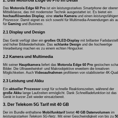
2. Das
Motorola Edge 60 Pro
im Detail
Das
Motorola Edge 60 Pro
ist ein leistungsstarkes
Smartphone
der obere
Mittelklasse, das mit modernster Technik ausgestattet ist. Es bietet ein
hochauflösendes Display
, eine
starke Kamera
und einen
leistungsfähige
Prozessor
. Damit eignet es sich sowohl für
Multimedia-Anwendungen
als a
für
Gaming
und
Business
.
2.1 Display und Design
Das Gerät verfügt über ein
großes OLED-Display
mit brillanter Farbdarstel
und hoher Bildwiederholrate. Das
schlanke Design
und die
hochwertige
Verarbeitung
machen es zu einem echten Hingucker.
2.2 Kamera und Multimedia
Mit seiner
Hauptkamera
liefert das
Motorola Edge 60 Pro
gestochen scha
Bilder. Die
Ultraweitwinkel-
und
Makroobjektive
erweitern die kreativen
Möglichkeiten. Auch
Videoaufnahmen
profitieren von stabilisierter 4K-Qual
2.3 Leistung und Akku
Ein
aktueller Prozessor
sorgt für schnelle Reaktionszeiten, während der
große Akku
lange Laufzeiten ermöglicht. Dank
Schnellladefunktion
ist das
Gerät in kurzer Zeit wieder einsatzbereit.
3. Der
Telekom 5G Tarif
mit 40 GB
Der im Bundle enthaltene
Mobilfunktarif
bietet
40 GB Datenvolumen
im
leistungsstarken Telekom 5G-Netz
. Mit einer Geschwindigkeit von bis zu
5