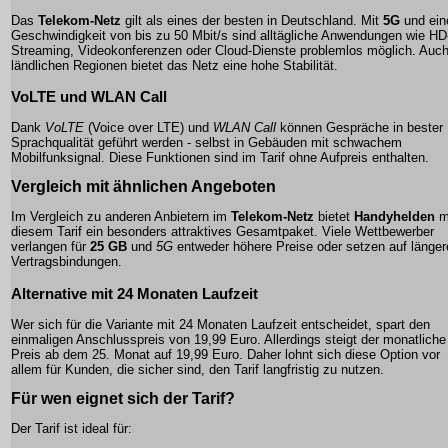
Das
Telekom-Netz
gilt als eines der besten in Deutschland. Mit
5G
und ein
Geschwindigkeit von bis zu 50 Mbit/s sind alltägliche Anwendungen wie HD
Streaming, Videokonferenzen oder Cloud-Dienste problemlos möglich. Auch
ländlichen Regionen bietet das Netz eine hohe Stabilität.
VoLTE und WLAN Call
Dank
VoLTE
(Voice over LTE) und
WLAN Call
können Gespräche in bester
Sprachqualität geführt werden - selbst in Gebäuden mit schwachem
Mobilfunksignal. Diese Funktionen sind im Tarif ohne Aufpreis enthalten.
Vergleich mit ähnlichen Angeboten
Im Vergleich zu anderen Anbietern im
Telekom-Netz
bietet
Handyhelden
m
diesem Tarif ein besonders attraktives Gesamtpaket. Viele Wettbewerber
verlangen für
25 GB
und
5G
entweder höhere Preise oder setzen auf länger
Vertragsbindungen.
Alternative mit 24 Monaten Laufzeit
Wer sich für die Variante mit 24 Monaten Laufzeit entscheidet, spart den
einmaligen Anschlusspreis von 19,99 Euro. Allerdings steigt der monatliche
Preis ab dem 25. Monat auf
19,99 Euro
. Daher lohnt sich diese Option vor
allem für Kunden, die sicher sind, den Tarif langfristig zu nutzen.
Für wen eignet sich der Tarif?
Der Tarif ist ideal für: