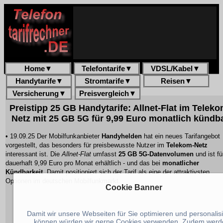
Home
▼
Telefontarife
▼
VDSL/Kabel
▼
Handytarife
▼
Stromtarife
▼
Reisen
▼
Versicherung
▼
Preisvergleich
▼
Preistipp 25 GB Handytarife: Allnet-Flat im Teleko
Netz mit 25 GB 5G für 9,99 Euro monatlich kündb
• 19.09.25 Der Mobilfunkanbieter
Handyhelden
hat ein neues Tarifangebot
vorgestellt, das besonders für preisbewusste Nutzer im
Telekom-Netz
interessant ist. Die
Allnet-Flat
umfasst
25 GB 5G-Datenvolumen
und ist fü
dauerhaft
9,99 Euro
pro Monat erhältlich - und das bei
monatlicher
Kündbarkeit
. Damit positioniert sich der Tarif als eine der attraktivsten
Optionen im deutschen Mobilfunkmarkt.
Cookie Banner
Damit wir unsere Webseiten für Sie optimieren und personalis
können würden wir gerne Cookies verwenden. Zudem werd