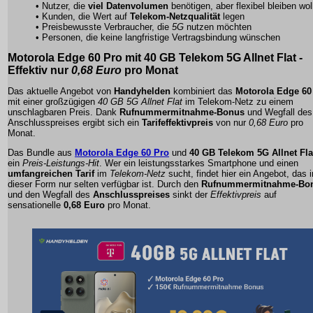
• Nutzer, die
viel Datenvolumen
benötigen, aber flexibel bleiben wol
• Kunden, die Wert auf
Telekom-Netzqualität
legen
• Preisbewusste Verbraucher, die
5G
nutzen möchten
• Personen, die keine langfristige Vertragsbindung wünschen
Motorola Edge 60 Pro
mit
40 GB Telekom 5G Allnet Flat
-
Effektiv nur
0,68 Euro
pro Monat
Das aktuelle Angebot von
Handyhelden
kombiniert das
Motorola Edge 60
mit einer großzügigen
40 GB 5G Allnet Flat
im
Telekom-Netz
zu einem
unschlagbaren Preis. Dank
Rufnummermitnahme-Bonus
und Wegfall des
Anschlusspreises ergibt sich ein
Tarifeffektivpreis
von nur
0,68 Euro
pro
Monat.
Das Bundle aus
Motorola Edge 60 Pro
und
40 GB Telekom 5G Allnet Fla
ein
Preis-Leistungs-Hit
. Wer ein
leistungsstarkes Smartphone
und einen
umfangreichen Tarif
im
Telekom-Netz
sucht, findet hier ein Angebot, das i
dieser Form nur selten verfügbar ist. Durch den
Rufnummermitnahme-Bo
und den Wegfall des
Anschlusspreises
sinkt der
Effektivpreis
auf
sensationelle
0,68 Euro
pro Monat.