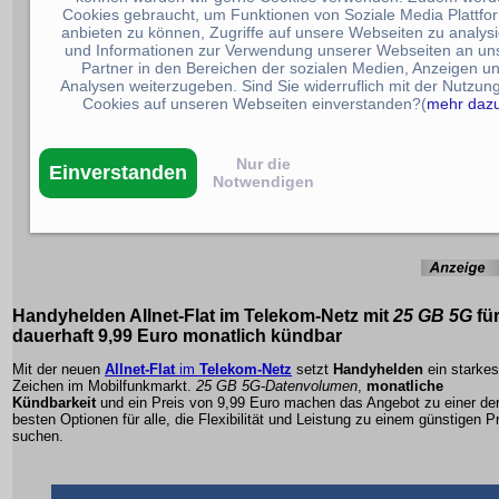
Cookies gebraucht, um Funktionen von Soziale Media Plattfo
anbieten zu können, Zugriffe auf unsere Webseiten zu analys
und Informationen zur Verwendung unserer Webseiten an un
Partner in den Bereichen der sozialen Medien, Anzeigen u
Analysen weiterzugeben. Sind Sie widerruflich mit der Nutzun
Cookies auf unseren Webseiten einverstanden?(
mehr daz
Nur die
Einverstanden
Notwendigen
Handyhelden Allnet-Flat
im
Telekom-Netz
mit
25 GB 5G
fü
dauerhaft
9,99 Euro
monatlich kündbar
Mit der neuen
Allnet-Flat
im
Telekom-Netz
setzt
Handyhelden
ein starkes
Zeichen im Mobilfunkmarkt.
25 GB 5G-Datenvolumen
,
monatliche
Kündbarkeit
und ein Preis von
9,99 Euro
machen das Angebot zu einer de
besten Optionen für alle, die Flexibilität und Leistung zu einem günstigen P
suchen.