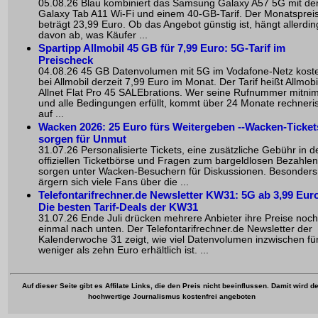
05.08.26 Blau kombiniert das Samsung Galaxy A57 5G mit d
Galaxy Tab A11 Wi-Fi und einem 40-GB-Tarif. Der Monatsprei
beträgt 23,99 Euro. Ob das Angebot günstig ist, hängt allerdin
davon ab, was Käufer ...
Spartipp Allmobil 45 GB für 7,99 Euro: 5G-Tarif im
Preischeck
04.08.26 45 GB Datenvolumen mit 5G im Vodafone-Netz kost
bei Allmobil derzeit 7,99 Euro im Monat. Der Tarif heißt Allmobi
Allnet Flat Pro 45 SALEbrations. Wer seine Rufnummer mitni
und alle Bedingungen erfüllt, kommt über 24 Monate rechneri
auf ...
Wacken 2026: 25 Euro fürs Weitergeben --Wacken-Ticket
sorgen für Unmut
31.07.26 Personalisierte Tickets, eine zusätzliche Gebühr in d
offiziellen Ticketbörse und Fragen zum bargeldlosen Bezahlen
sorgen unter Wacken-Besuchern für Diskussionen. Besonders
ärgern sich viele Fans über die ...
Telefontarifrechner.de Newsletter KW31: 5G ab 3,99 Euro
Die besten Tarif-Deals der KW31
31.07.26 Ende Juli drücken mehrere Anbieter ihre Preise noch
einmal nach unten. Der Telefontarifrechner.de Newsletter der
Kalenderwoche 31 zeigt, wie viel Datenvolumen inzwischen fü
weniger als zehn Euro erhältlich ist. ...
Auf dieser Seite gibt es Affilate Links, die den Preis nicht beeinflussen. Damit wird de
hochwertige Journalismus kostenfrei angeboten