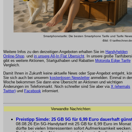
Smartphonetarife: Die besten Smartphone Tarife und Tarife News
-Bild: © tarifrechner.de
Weitere Infos zu den derzeitigen Angeboten erhalten Sie im
Handyhelden
Online-Shop
. und
in unsere All-In Flat Übersicht
. In unsere große Tarifübers
gibt es weitere Aktionen, Startguthaben und Rabatten
Motorola Edge Tarife
Vergleich.
Damit Ihnen in Zukunft keine aktuelle News oder Spar-Angebot entgeht, kö
Sie sich auch bei unserem
kostenlosen Newsletter
anmelden. Einmal in der
Woche bekommen Sie dann eine Übersicht an Aktionen und wichtigen
Änderungen im Telefonmarkt. Noch schneller sind Sie aber via
X (ehemals
Twitter)
und
Facebook
informiert.
Verwandte Nachrichten:
Preistipp Simde: 25 GB 5G für 6,99 Euro dauerhaft güns
08.08.26 Ein 5G-Handytarif mit 25 GB für 6,99 Euro im Monat
dürfte bei vielen Interessenten sofort Aufmerksamkeit wecken.