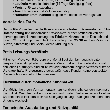
•
Extras:
VoLTE, WLAN Call, EU-Roaming inklusive
•
Laufzeit:
Monatlich kündbar (14 Tage Kündigungsfrist)
•
Preis:
9,99 Euro
dauerhaft
•
Anschlusspreis:
19,99 Euro einmalig
•
Rufnummernmitnahme:
Möglich mit flexiblem Vertragsstart
Vorteile des Tarifs
Der größte Vorteil liegt in der Kombination aus
hohem Datenvolumen
,
5G-
Unterstützung
und
monatlicher Kündbarkeit
. Nutzer profitieren von der
hervorragenden Netzabdeckung des
Telekom-Netzes
, das in Deutschland
regelmäßig Spitzenplätze in Netztests belegt. Die
25 GB
reichen für intens
Surfen, Streaming und Social Media-Nutzung aus.
Preis-Leistungs-Verhältnis
Mit einem Preis von
9,99 Euro
pro Monat liegt der Tarif deutlich unter
vergleichbaren Angeboten im
Telekom-Netz
. Selbst Discounter-Tarife mit
ähnlichen Leistungen sind oft teurer oder erfordern längere Vertragslaufzeite
Die
dauerhafte Preisgarantie
sorgt dafür, dass Kunden keine versteckten
Preiserhöhungen befürchten müssen.
Flexibilität durch monatliche Kündbarkeit
Die Möglichkeit, den Vertrag monatlich zu kündigen, gibt Kunden maximale
Flexibilität. Wer den Tarif nur für einen bestimmten Zeitraum benötigt - etwa
während eines Projekts oder als Übergangslösung - kann jederzeit ohne la
Bindung wechseln.
Technische Ausstattung und Netzqualität