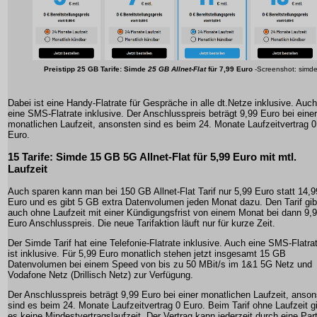
Preistipp
25 GB Tarife
: Simde
25 GB Allnet-Flat
für 7,99 Euro
-Screenshot: simd
Dabei ist eine Handy-Flatrate für Gespräche in alle dt.Netze inklusive. Auch
eine SMS-Flatrate inklusive. Der Anschlusspreis beträgt 9,99 Euro bei einer
monatlichen Laufzeit, ansonsten sind es beim 24. Monate Laufzeitvertrag 0
Euro.
15 Tarife: Simde 15 GB 5G Allnet-Flat für 5,99 Euro mit mtl.
Laufzeit
Auch sparen kann man bei 150 GB Allnet-Flat Tarif nur 5,99 Euro statt 14,9
Euro und es gibt 5 GB extra Datenvolumen jeden Monat dazu. Den Tarif gib
auch ohne Laufzeit mit einer Kündigungsfrist von einem Monat bei dann 9,
Euro Anschlusspreis. Die neue Tarifaktion läuft nur für kurze Zeit.
Der Simde Tarif hat eine Telefonie-Flatrate inklusive. Auch eine SMS-Flatra
ist inklusive. Für 5,99 Euro monatlich stehen jetzt insgesamt 15 GB
Datenvolumen bei einem Speed von bis zu 50 MBit/s im 1&1 5G Netz und
Vodafone Netz (Drillisch Netz) zur Verfügung.
Der Anschlusspreis beträgt 9,99 Euro bei einer monatlichen Laufzeit, anso
sind es beim 24. Monate Laufzeitvertrag 0 Euro. Beim Tarif ohne Laufzeit g
es keine Mindestvertragslaufzeit. Der Vertrag kann jederzeit durch eine Part