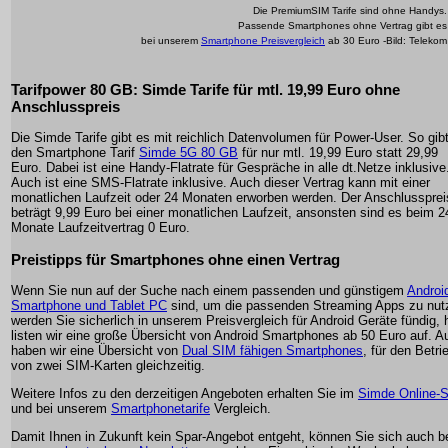
Die PremiumSIM Tarife sind ohne Handys.
Passende Smartphones ohne Vertrag gibt es
bei unserem
Smartphone Preisvergleich
ab 30 Euro -Bild: Telekom
Tarifpower 80 GB: Simde Tarife für mtl. 19,99 Euro ohne
Anschlusspreis
Die Simde Tarife gibt es mit reichlich Datenvolumen für Power-User. So gib
den Smartphone Tarif
Simde 5G 80 GB
für nur mtl. 19,99 Euro statt 29,99
Euro. Dabei ist eine Handy-Flatrate für Gespräche in alle dt.Netze inklusive
Auch ist eine SMS-Flatrate inklusive. Auch dieser Vertrag kann mit einer
monatlichen Laufzeit oder 24 Monaten erworben werden. Der Anschlussprei
beträgt 9,99 Euro bei einer monatlichen Laufzeit, ansonsten sind es beim 2
Monate Laufzeitvertrag 0 Euro.
Preistipps für Smartphones ohne einen Vertrag
Wenn Sie nun auf der Suche nach einem passenden und günstigem
Androi
Smartphone und Tablet PC
sind, um die passenden Streaming Apps zu nut
werden Sie sicherlich in unserem Preisvergleich für Android Geräte fündig, h
listen wir eine große Übersicht von Android Smartphones ab 50 Euro auf. A
haben wir eine Übersicht von
Dual SIM fähigen Smartphones
, für den Betri
von zwei SIM-Karten gleichzeitig.
Weitere Infos zu den derzeitigen Angeboten erhalten Sie im
Simde Online-
und bei unserem
Smartphonetarife
Vergleich.
Damit Ihnen in Zukunft kein Spar-Angebot entgeht, können Sie sich auch b