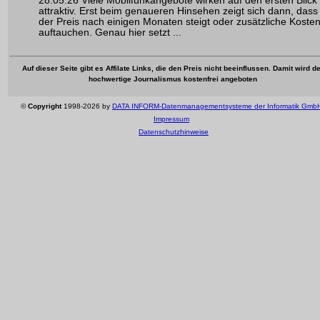
28.05.26 Viele Mobilfunkangebote wirken auf den ersten Blick
attraktiv. Erst beim genaueren Hinsehen zeigt sich dann, dass
der Preis nach einigen Monaten steigt oder zusätzliche Koste
auftauchen. Genau hier setzt ...
Auf dieser Seite gibt es Affilate Links, die den Preis nicht beeinflussen. Damit wird de
hochwertige Journalismus kostenfrei angeboten
©
Copyright
1998-2026 by
DATA INFORM-Datenmanagementsysteme der Informatik Gmb
Impressum
Datenschutzhinweise