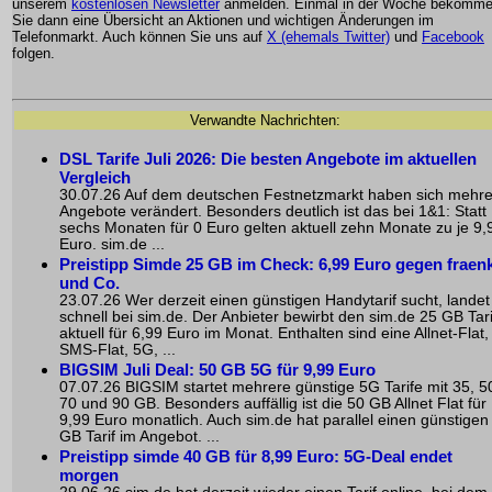
unserem
kostenlosen Newsletter
anmelden. Einmal in der Woche bekomm
Sie dann eine Übersicht an Aktionen und wichtigen Änderungen im
Telefonmarkt. Auch können Sie uns auf
X (ehemals Twitter)
und
Facebook
folgen.
Verwandte Nachrichten:
DSL Tarife Juli 2026: Die besten Angebote im aktuellen
Vergleich
30.07.26 Auf dem deutschen Festnetzmarkt haben sich mehr
Angebote verändert. Besonders deutlich ist das bei 1&1: Statt
sechs Monaten für 0 Euro gelten aktuell zehn Monate zu je 9,
Euro. sim.de ...
Preistipp Simde 25 GB im Check: 6,99 Euro gegen fraen
und Co.
23.07.26 Wer derzeit einen günstigen Handytarif sucht, landet
schnell bei sim.de. Der Anbieter bewirbt den sim.de 25 GB Tari
aktuell für 6,99 Euro im Monat. Enthalten sind eine Allnet-Flat,
SMS-Flat, 5G, ...
BIGSIM Juli Deal: 50 GB 5G für 9,99 Euro
07.07.26 BIGSIM startet mehrere günstige 5G Tarife mit 35, 5
70 und 90 GB. Besonders auffällig ist die 50 GB Allnet Flat für
9,99 Euro monatlich. Auch sim.de hat parallel einen günstigen
GB Tarif im Angebot. ...
Preistipp simde 40 GB für 8,99 Euro: 5G-Deal endet
morgen