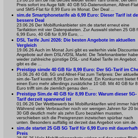
29.06.26 sim.de hat derzeit wieder einen Tarif online, bei dem
Preis sofort ins Auge fällt: 40 GB 5G-Datenvolumen, Allnet-Fla
und SMS-Flat für 8,99 Euro im Monat. Der Deal ...
sim.de Smartphonetarife ab 6,99 Euro: Dieser Tarif ist de
bessere Deal
23.06.26 Der Mobilfunkanbieter sim.de startet erneut eine
Tarifaktion mit vier Datenpaketen. Zur Auswahl stehen 25 GB f
6,99 Euro, 40 GB für 8,99 Euro, ...
DSL Tarife Juni 2026: Die besten Angebote im aktuellen
Vergleich
19.06.26 Auch im Monat Juni gibt es weiterhin viele Discounte
Angebote auf dem DSL/VDSL Markt. Die Telefonanbieter hab
wieder zahlreiche günstige DSL- und Kabel Tarife im Angebot.
gibt es die ...
Preistipp simde 40 GB für 8,99 Euro: Der 5G-Tarif im Ch
15.06.26 40 GB, 5G und Allnet-Flat zum Tiefpreis: Der aktuell
sim.de-Tarif kostet 8,99 Euro im Monat. Ein Konkurrent bietet 
einen Euro mehr allerdings zusätzliche 10 GB. Mit 40 GB für 8
Euro trifft sim.de ziemlich genau den ...
Preistipp Sim.de 40 GB für 8,99 Euro: Warum dieser 5G-
Tarif derzeit spannend ist
01.06.26 Der Wettbewerb bei Mobilfunktarifen wird immer härt
Während viele Verbraucher noch vor wenigen Jahren für 20 bi
30 GB deutlich mehr als zehn Euro bezahlen mussten,
verschieben sich die Preisgrenzen inzwischen spürbar nach
unten. Besonders auffällig ist derzeit das Angebot von sim.de. .
sim.de startet 25 GB 5G Tarif für 6,99 Euro mit dauerhaf
Preis