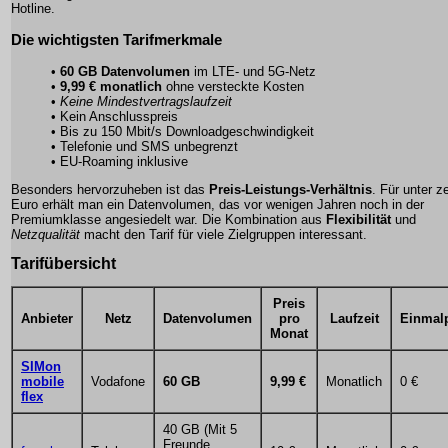
Hotline.
Die wichtigsten Tarifmerkmale
•
60 GB Datenvolumen
im LTE- und 5G-Netz
•
9,99 € monatlich
ohne versteckte Kosten
•
Keine Mindestvertragslaufzeit
•
Kein Anschlusspreis
• Bis zu 150 Mbit/s Downloadgeschwindigkeit
• Telefonie und SMS unbegrenzt
• EU-Roaming inklusive
Besonders hervorzuheben ist das
Preis-Leistungs-Verhältnis
. Für unter z
Euro erhält man ein Datenvolumen, das vor wenigen Jahren noch in der
Premiumklasse angesiedelt war. Die Kombination aus
Flexibilität
und
Netzqualität
macht den Tarif für viele Zielgruppen interessant.
Tarifübersicht
Preis
Anbieter
Netz
Datenvolumen
pro
Laufzeit
Einmalp
Monat
SIMon
mobile
Vodafone
60 GB
9,99 €
Monatlich
0 €
flex
40 GB (Mit 5
Freunde