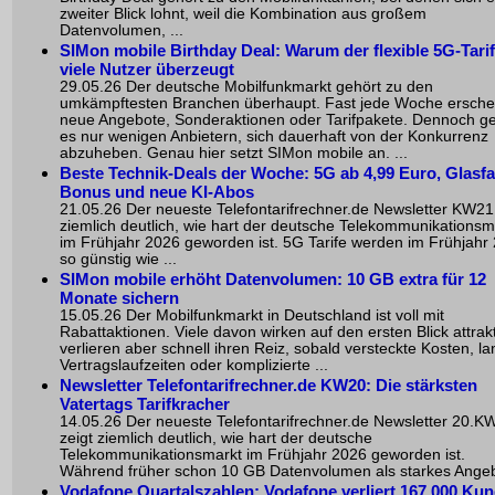
zweiter Blick lohnt, weil die Kombination aus großem
Datenvolumen, ...
SIMon mobile Birthday Deal: Warum der flexible 5G-Tarif
viele Nutzer überzeugt
29.05.26 Der deutsche Mobilfunkmarkt gehört zu den
umkämpftesten Branchen überhaupt. Fast jede Woche ersche
neue Angebote, Sonderaktionen oder Tarifpakete. Dennoch ge
es nur wenigen Anbietern, sich dauerhaft von der Konkurrenz
abzuheben. Genau hier setzt SIMon mobile an. ...
Beste Technik-Deals der Woche: 5G ab 4,99 Euro, Glasfa
Bonus und neue KI-Abos
21.05.26 Der neueste Telefontarifrechner.de Newsletter KW21
ziemlich deutlich, wie hart der deutsche Telekommunikationsm
im Frühjahr 2026 geworden ist. 5G Tarife werden im Frühjahr
so günstig wie ...
SIMon mobile erhöht Datenvolumen: 10 GB extra für 12
Monate sichern
15.05.26 Der Mobilfunkmarkt in Deutschland ist voll mit
Rabattaktionen. Viele davon wirken auf den ersten Blick attrakt
verlieren aber schnell ihren Reiz, sobald versteckte Kosten, l
Vertragslaufzeiten oder komplizierte ...
Newsletter Telefontarifrechner.de KW20: Die stärksten
Vatertags Tarifkracher
14.05.26 Der neueste Telefontarifrechner.de Newsletter 20.K
zeigt ziemlich deutlich, wie hart der deutsche
Telekommunikationsmarkt im Frühjahr 2026 geworden ist.
Während früher schon 10 GB Datenvolumen als starkes Angebo
Vodafone Quartalszahlen: Vodafone verliert 167.000 Ku