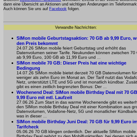
dann eine Übersicht an Aktionen und wichtigen Änderungen im Telefonmark
Auch können Sie uns auf
Facebook
folgen.
Verwandte Nachrichten:
SIMon mobile Geburtstagsaktion: 70 GB ab 9,99 Euro, w
den Preis bekommt
24.07.26 SIMon mobile feiert Geburtstag und erhöht das
Datenvolumen seiner Tarife. Neukunden können zwischen 70
ab 9,99 Euro, 100 GB ab 11,99 Euro und ...
SIMon mobile 70 GB: Dieser Preis hat eine wichtige
Bedingung
14.07.26 SIMon mobile bietet derzeit 70 GB Datenvolumen für
weniger als zehn Euro im Monat an. Der Tarif nutzt das Vodaf
Netz, unterstützt LTE und 5G und ist monatlich kündbar. Zusät
gibt es einen zeitlich begrenzten Bonus: Der ...
Wochenend Deal: SIMon mobile Birthday Deal mit 70 GB
9,99 Euro mit mtl. Laufzeit
27.06.26 Zum Start in das warme Wochenende gibt es weiterh
den SIMon mobile Birthday Deal mit einer Kombination aus g
Datenvolumen, Vodafone-Netz, 5G und monatlicher Kündbarke
was in dieser ...
SIMon mobile Birthday Juni Deal: 70 GB für 9,99 Euro i
Tarifcheck
05.06.26 70 GB klingen ordentlich. Der aktuelle SIMon mobile
Birthday Deal gehört zu den Mobilfunktarifen, bei denen sich e