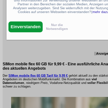
und Informationen zur Verwendung unserer Webseiten an un
Partner in den Bereichen der sozialen Medien, Anzeigen u
Analysen weiterzugeben. Sind Sie widerruflich mit der Nutzun
Cookies auf unseren Webseiten einverstanden?(
mehr daz
Nur die
Einverstanden
Notwendigen
SIMon mobile flex 60 GB für 9,99 € - Eine ausführliche An
des aktuellen Angebots
Der
SIMon mobile flex 60 GB Tarif für 9,99 €
gehört aktuell zu den stärks
Angeboten im deutschen Mobilfunkmarkt. Die Kombination aus
viel
Datenvolumen
,
niedrigem Preis
,
Vodafone-Netzqualität
und
voller Flexibil
schwer zu schlagen.