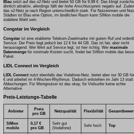
Blau
setzt auf das o2-Netz und bietet 50 GB für 9,99 €. Das klingt zunächs
ähnlich attraktiv, allerdings fällt der
hohe Anschlusspreis
negativ auf. Zudem
das o2-Netz je nach Region unterschiedlich stark. Für Nutzerinnen und Nutz
Städten ist Blau eine Option, im ländlichen Raum kann SIMon mobile die
stabilere Wahl sein.
Congstar im Vergleich
Congstar
ist eine etablierte Telekom-Zweitmarke mit gutem Ruf und ordent
Service. Der Preis liegt jedoch bei 12 € für 44 GB. Das ist fair, aber nicht
herausragend. Wer Wert auf Service legt, ist hier richtig. Wer
maximale
Datenmenge
für
minimale Kosten
sucht, findet bei SIMon mobile das bess
Paket.
LIDL Connect im Vergleich
LIDL Connect
nutzt ebenfalls das Vodafone-Netz, bietet aber nur 30 GB fü
€ und arbeitet im 4-Wochen-Rhythmus. Dadurch entstehen im Jahr 13 statt
Abbuchungen. Für Wenignutzer ist das okay, für Vielsurfer keine echte
Alternative.
Preis-Leistungs-Tabelle
Preis
Anbieter
Netzqualität
Flexibilität
Gesamtbewer
pro GB
SIMon
0,17 €
Sehr gut
Sehr hoch
Top
mobile
pro GB
(Vodafone)