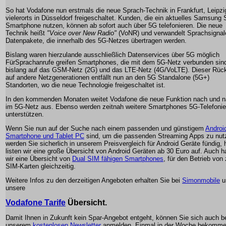
So hat Vodafone nun erstmals die neue Sprach-Technik in Frankfurt, Leipzi
vielerorts in Düsseldorf freigeschaltet. Kunden, die ein aktuelles Samsung
Smartphone nutzen, können ab sofort auch über 5G telefonieren. Die neue
Technik heißt
"Voice over New Radio"
(VoNR) und verwandelt Sprachsignal
Datenpakete, die innerhalb des 5G-Netzes übertragen werden.
Bislang waren hierzulande ausschließlich Datenservices über 5G möglich
FürSprachanrufe greifen Smartphones, die mit dem 5G-Netz verbunden sin
bislang auf das GSM-Netz (2G) und das LTE-Netz (4G/VoLTE). Dieser Rück
auf andere Netzgenerationen entfällt nun an den 5G Standalone (5G+)
Standorten, wo die neue Technologie freigeschaltet ist.
In den kommenden Monaten weitet Vodafone die neue Funktion nach und 
im 5G-Netz aus. Ebenso werden zeitnah weitere Smartphones 5G-Telefonie
unterstützen.
Wenn Sie nun auf der Suche nach einem passenden und günstigem
Androi
Smartphone und Tablet PC
sind, um die passenden Streaming Apps zu nut
werden Sie sicherlich in unserem Preisvergleich für Android Geräte fündig, h
listen wir eine große Übersicht von Android Geräten ab 30 Euro auf. Auch 
wir eine Übersicht von
Dual SIM fähigen Smartphones
, für den Betrieb von
SIM-Karten gleichzeitig.
Weitere Infos zu den derzeitigen Angeboten erhalten Sie bei
Simonmobile
u
unsere
Vodafone Tarife
Übersicht.
Damit Ihnen in Zukunft kein Spar-Angebot entgeht, können Sie sich auch b
unserem
kostenlosen Newsletter
anmelden. Einmal in der Woche bekomme