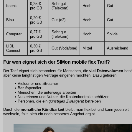
0,25 €
Sehr gut
fraenk
Hoch
Gut
pro GB
(Telekom)
0,20 €
Blau
Gut (o2)
Hoch
Gut
pro GB
0,27 €
Sehr gut
Congstar
Hoch
Solide
pro GB
(Telekom)
LIDL
0,30 €
Gut (Vodafone)
Mittel
Ausreichend
Connect
pro GB
Für wen eignet sich der SIMon mobile flex Tarif?
Der Tarif eignet sich besonders für Menschen, die
viel Datenvolumen
benö
aber keine langfristigen Verträge eingehen möchten. Dazu gehören:
• Vielsurfer und Streamer
• Berufspendler
• Menschen, die unterwegs arbeiten
• Nutzerinnen und Nutzer, die Kostenkontrolle schätzen
• Personen, die ein
günstiges Zweitgerät
betreiben
Durch die
monatliche Kündbarkeit
bleibt man flexibel und kann jederzeit
wechseln, falls sich ein noch besseres Angebot ergibt.