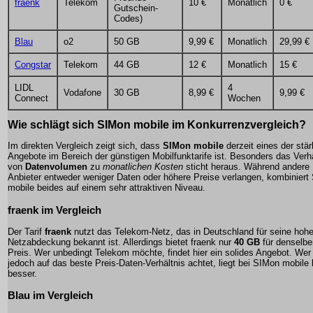
fraenk
Telekom
10 €
Monatlich
0 €
Gutschein-
Codes)
Blau
o2
50 GB
9,99 €
Monatlich
29,99 €
Congstar
Telekom
44 GB
12 €
Monatlich
15 €
LIDL
4
Vodafone
30 GB
8,99 €
9,99 €
Connect
Wochen
Wie schlägt sich SIMon mobile im Konkurrenzvergleich?
Im direkten Vergleich zeigt sich, dass
SIMon mobile
derzeit eines der stä
Angebote im Bereich der günstigen Mobilfunktarife ist. Besonders das Verhä
von
Datenvolumen
zu
monatlichen Kosten
sticht heraus. Während andere
Anbieter entweder weniger Daten oder höhere Preise verlangen, kombiniert
mobile beides auf einem sehr attraktiven Niveau.
fraenk im Vergleich
Der Tarif
fraenk
nutzt das Telekom-Netz, das in Deutschland für seine hoh
Netzabdeckung bekannt ist. Allerdings bietet fraenk nur
40 GB
für denselbe
Preis. Wer unbedingt Telekom möchte, findet hier ein solides Angebot. Wer
jedoch auf das beste Preis-Daten-Verhältnis achtet, liegt bei SIMon mobile 
besser.
Blau im Vergleich