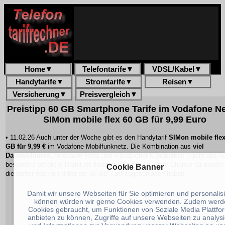
Home
▼
Telefontarife
▼
VDSL/Kabel
▼
Handytarife
▼
Stromtarife
▼
Reisen
▼
Versicherung
▼
Preisvergleich
▼
Preistipp 60 GB Smartphone Tarife im Vodafone Net
SIMon mobile flex 60 GB für 9,99 Euro
• 11.02.26 Auch unter der Woche gibt es den Handytarif
SIMon mobile flex
GB für 9,99 €
im Vodafone Mobilfunknetz. Die Kombination aus
viel
Datenvolumen
,
niedrigem Preis
und
monatlicher Kündbarkeit
macht das A
besonders attraktiv. Damit ist dieses vielleicht die letzte Chance für unsere
Cookie Banner
die bisher noch nicht bei der
60 GB Tarif
zugeschlagen haben.
Damit wir unsere Webseiten für Sie optimieren und personalis
können würden wir gerne Cookies verwenden. Zudem werd
Cookies gebraucht, um Funktionen von Soziale Media Plattfo
anbieten zu können, Zugriffe auf unsere Webseiten zu analys