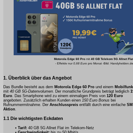
Motorola Edge 60 Pro
mit
40 GB Telekom 5G Allnet Fla
- Effektiv nur
0,68 Euro
pro Monat -Bild: Handyhelden.d
1. Überblick über das Angebot
Das Bundle besteht aus dem
Motorola Edge 60 Pro
und einem
Mobilfunkt
mit
40 GB 5G-Datenvolumen
. Der monatliche Grundpreis beträgt lediglich
1
Euro
. Das Smartphone wird zu einem einmaligen Preis von
120 Euro
angeboten. Zusätzlich erhalten Kunden einen
150 Euro Bonus
bei
Rufnummermitnahme
. Der
Anschlusspreis
entfällt durch eine einfache
SM
Aktion
.
1.1 Die wichtigsten Eckdaten
•
Tarif:
40 GB 5G Allnet Flat im
Telekom-Netz
•
Geschwindigkeit:
bis zu 50 Mbit/s