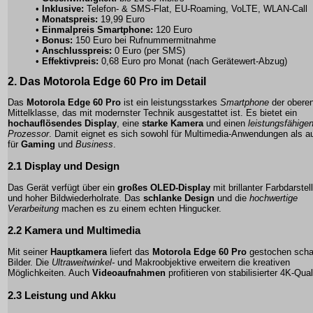
•
Inklusive:
Telefon- & SMS-Flat, EU-Roaming, VoLTE, WLAN-Call
•
Monatspreis:
19,99 Euro
•
Einmalpreis Smartphone:
120 Euro
•
Bonus:
150 Euro bei Rufnummermitnahme
•
Anschlusspreis:
0 Euro (per SMS)
•
Effektivpreis:
0,68 Euro pro Monat (nach Gerätewert-Abzug)
2. Das
Motorola Edge 60 Pro
im Detail
Das
Motorola Edge 60 Pro
ist ein leistungsstarkes
Smartphone
der obere
Mittelklasse, das mit modernster Technik ausgestattet ist. Es bietet ein
hochauflösendes Display
, eine
starke Kamera
und einen
leistungsfähige
Prozessor
. Damit eignet es sich sowohl für
Multimedia-Anwendungen
als a
für
Gaming
und
Business
.
2.1 Display und Design
Das Gerät verfügt über ein
großes OLED-Display
mit brillanter Farbdarstel
und hoher Bildwiederholrate. Das
schlanke Design
und die
hochwertige
Verarbeitung
machen es zu einem echten Hingucker.
2.2 Kamera und Multimedia
Mit seiner
Hauptkamera
liefert das
Motorola Edge 60 Pro
gestochen scha
Bilder. Die
Ultraweitwinkel-
und
Makroobjektive
erweitern die kreativen
Möglichkeiten. Auch
Videoaufnahmen
profitieren von stabilisierter 4K-Qual
2.3 Leistung und Akku