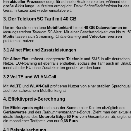
Ein
aktueller Prozessor
sorgt für schnelle Reaktionszeiten, während der
große Akku
lange Laufzeiten ermöglicht. Dank
Schnellladefunktion
ist das
Gerät in kurzer Zeit wieder einsatzbereit.
3. Der
Telekom 5G Tarif
mit 40 GB
Der im Bundle enthaltene
Mobilfunktarif
bietet
40 GB Datenvolumen
im
leistungsstarken Telekom 5G-Netz
. Mit einer Geschwindigkeit von bis zu
5
Mbit/s
lassen sich
Streaming
,
Online-Gaming
und
Videokonferenzen
problemlos nutzen.
3.1 Allnet Flat und Zusatzleistungen
Die
Allnet Flat
umfasst unbegrenzte
Telefonie
und
SMS
in alle deutschen
Netze.
EU-Roaming
ist ebenfalls enthalten, sodass der Tarif auch im Urlau
innerhalb der EU ohne Zusatzkosten genutzt werden kann.
3.2 VoLTE und WLAN-Call
Mit
VoLTE
und
WLAN-Call
profitieren Nutzer von einer stabilen Sprachquali
auch bei schwachem Mobilfunksignal.
4. Effektivpreis-Berechnung
Der
Effektivpreis
ergibt sich aus der Summe aller Kosten abzüglich des
Gerätewertes
und des
Rufnummermitnahme-Bonus
. Zieht man den aktuell
idealo-Bestpreis
des
Motorola Edge 60 Pro
vom Gesamtpreis ab, ergibt s
ein monatlicher Tarifpreis von nur
0,68 Euro
.
4.1 Beispielrechnung