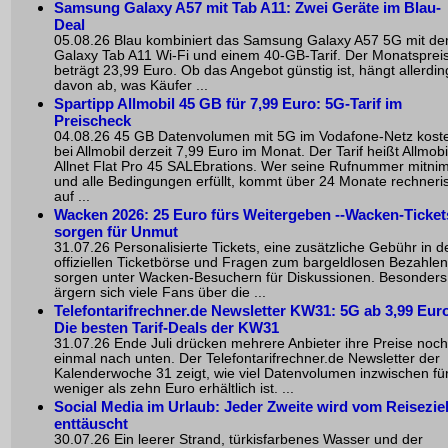
Samsung Galaxy A57 mit Tab A11: Zwei Geräte im Blau-
Deal
05.08.26 Blau kombiniert das Samsung Galaxy A57 5G mit d
Galaxy Tab A11 Wi-Fi und einem 40-GB-Tarif. Der Monatsprei
beträgt 23,99 Euro. Ob das Angebot günstig ist, hängt allerdin
davon ab, was Käufer ...
Spartipp Allmobil 45 GB für 7,99 Euro: 5G-Tarif im
Preischeck
04.08.26 45 GB Datenvolumen mit 5G im Vodafone-Netz kost
bei Allmobil derzeit 7,99 Euro im Monat. Der Tarif heißt Allmobi
Allnet Flat Pro 45 SALEbrations. Wer seine Rufnummer mitni
und alle Bedingungen erfüllt, kommt über 24 Monate rechneri
auf ...
Wacken 2026: 25 Euro fürs Weitergeben --Wacken-Ticket
sorgen für Unmut
31.07.26 Personalisierte Tickets, eine zusätzliche Gebühr in d
offiziellen Ticketbörse und Fragen zum bargeldlosen Bezahlen
sorgen unter Wacken-Besuchern für Diskussionen. Besonders
ärgern sich viele Fans über die ...
Telefontarifrechner.de Newsletter KW31: 5G ab 3,99 Euro
Die besten Tarif-Deals der KW31
31.07.26 Ende Juli drücken mehrere Anbieter ihre Preise noch
einmal nach unten. Der Telefontarifrechner.de Newsletter der
Kalenderwoche 31 zeigt, wie viel Datenvolumen inzwischen fü
weniger als zehn Euro erhältlich ist. ...
Social Media im Urlaub: Jeder Zweite wird vom Reisezie
enttäuscht
30.07.26 Ein leerer Strand, türkisfarbenes Wasser und der