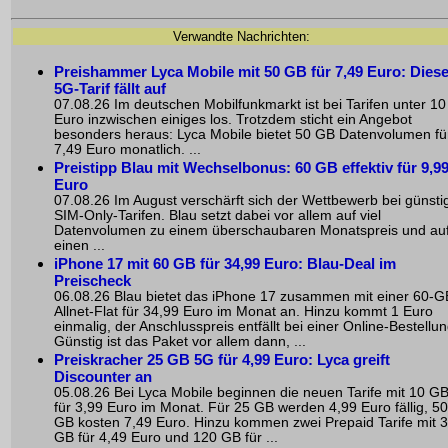
Verwandte Nachrichten:
Preishammer Lyca Mobile mit 50 GB für 7,49 Euro: Diese
5G-Tarif fällt auf
07.08.26 Im deutschen Mobilfunkmarkt ist bei Tarifen unter 10
Euro inzwischen einiges los. Trotzdem sticht ein Angebot
besonders heraus: Lyca Mobile bietet 50 GB Datenvolumen fü
7,49 Euro monatlich. ...
Preistipp Blau mit Wechselbonus: 60 GB effektiv für 9,9
Euro
07.08.26 Im August verschärft sich der Wettbewerb bei günsti
SIM-Only-Tarifen. Blau setzt dabei vor allem auf viel
Datenvolumen zu einem überschaubaren Monatspreis und au
einen ...
iPhone 17 mit 60 GB für 34,99 Euro: Blau-Deal im
Preischeck
06.08.26 Blau bietet das iPhone 17 zusammen mit einer 60-G
Allnet-Flat für 34,99 Euro im Monat an. Hinzu kommt 1 Euro
einmalig, der Anschlusspreis entfällt bei einer Online-Bestellun
Günstig ist das Paket vor allem dann, ...
Preiskracher 25 GB 5G für 4,99 Euro: Lyca greift
Discounter an
05.08.26 Bei Lyca Mobile beginnen die neuen Tarife mit 10 G
für 3,99 Euro im Monat. Für 25 GB werden 4,99 Euro fällig, 50
GB kosten 7,49 Euro. Hinzu kommen zwei Prepaid Tarife mit 
GB für 4,49 Euro und 120 GB für ...