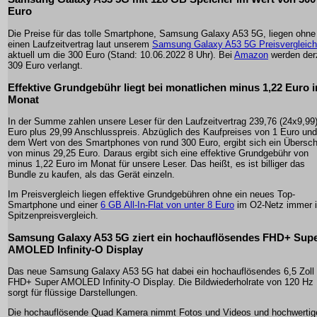
Euro
Die Preise für das tolle Smartphone, Samsung Galaxy A53 5G, liegen ohne
einen Laufzeitvertrag laut unserem
Samsung Galaxy A53 5G Preisvergleich
aktuell um die 300 Euro (Stand: 10.06.2022 8 Uhr). Bei
Amazon
werden der
309 Euro verlangt.
Effektive Grundgebühr liegt bei monatlichen minus 1,22 Euro 
Monat
In der Summe zahlen unsere Leser für den Laufzeitvertrag 239,76 (24x9,99
Euro plus 29,99 Anschlusspreis. Abzüglich des Kaufpreises von 1 Euro und
dem Wert von des Smartphones von rund 300 Euro, ergibt sich ein Übersc
von minus 29,25 Euro. Daraus ergibt sich eine effektive Grundgebühr von
minus 1,22 Euro im Monat für unsere Leser. Das heißt, es ist billiger das
Bundle zu kaufen, als das Gerät einzeln.
Im Preisvergleich liegen effektive Grundgebühren ohne ein neues Top-
Smartphone und einer
6 GB All-In-Flat von unter 8 Euro
im O2-Netz immer 
Spitzenpreisvergleich.
Samsung Galaxy A53 5G ziert ein hochauflösendes FHD+ Sup
AMOLED Infinity-O Display
Das neue Samsung Galaxy A53 5G hat dabei ein hochauflösendes 6,5 Zoll
FHD+ Super AMOLED Infinity-O Display. Die Bildwiederholrate von 120 Hz
sorgt für flüssige Darstellungen.
Die hochauflösende Quad Kamera nimmt Fotos und Videos und hochwertig