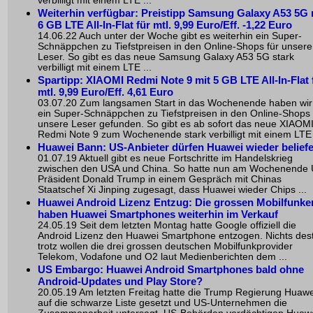
verbilligt mit einem LTE ...
Weiterhin verfügbar: Preistipp Samsung Galaxy A53 5G 
6 GB LTE All-In-Flat für mtl. 9,99 Euro/Eff. -1,22 Euro
14.06.22 Auch unter der Woche gibt es weiterhin ein Super-
Schnäppchen zu Tiefstpreisen in den Online-Shops für unsere
Leser. So gibt es das neue Samsung Galaxy A53 5G stark
verbilligt mit einem LTE ...
Spartipp: XIAOMI Redmi Note 9 mit 5 GB LTE All-In-Flat 
mtl. 9,99 Euro/Eff. 4,61 Euro
03.07.20 Zum langsamen Start in das Wochenende haben wir
ein Super-Schnäppchen zu Tiefstpreisen in den Online-Shops 
unsere Leser gefunden. So gibt es ab sofort das neue XIAOM
Redmi Note 9 zum Wochenende stark verbilligt mit einem LTE 
Huawei Bann: US-Anbieter dürfen Huawei wieder belief
01.07.19 Aktuell gibt es neue Fortschritte im Handelskrieg
zwischen den USA und China. So hatte nun am Wochenende 
Präsident Donald Trump in einem Gespräch mit Chinas
Staatschef Xi Jinping zugesagt, dass Huawei wieder Chips ...
Huawei Android Lizenz Entzug: Die grossen Mobilfunke
haben Huawei Smartphones weiterhin im Verkauf
24.05.19 Seit dem letzten Montag hatte Google offiziell die
Android Lizenz den Huawei Smartphone entzogen. Nichts des
trotz wollen die drei grossen deutschen Mobilfunkprovider
Telekom, Vodafone und O2 laut Medienberichten dem ...
US Embargo: Huawei Android Smartphones bald ohne
Android-Updates und Play Store?
20.05.19 Am letzten Freitag hatte die Trump Regierung Huawe
auf die schwarze Liste gesetzt und US-Unternehmen die