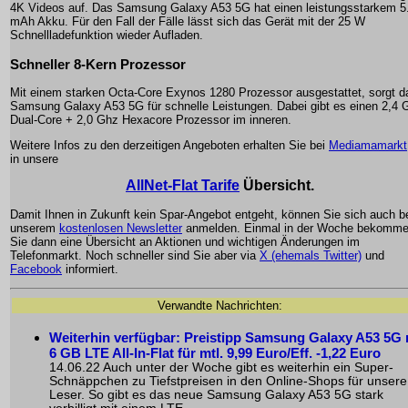
4K Videos auf. Das Samsung Galaxy A53 5G hat einen leistungsstarkem 5
mAh Akku. Für den Fall der Fälle lässt sich das Gerät mit der 25 W
Schnellladefunktion wieder Aufladen.
Schneller 8-Kern Prozessor
Mit einem starken Octa-Core Exynos 1280 Prozessor ausgestattet, sorgt d
Samsung Galaxy A53 5G für schnelle Leistungen. Dabei gibt es einen 2,4
Dual-Core + 2,0 Ghz Hexacore Prozessor im inneren.
Weitere Infos zu den derzeitigen Angeboten erhalten Sie bei
Mediamamarkt
in unsere
AllNet-Flat Tarife
Übersicht.
Damit Ihnen in Zukunft kein Spar-Angebot entgeht, können Sie sich auch b
unserem
kostenlosen Newsletter
anmelden. Einmal in der Woche bekomm
Sie dann eine Übersicht an Aktionen und wichtigen Änderungen im
Telefonmarkt. Noch schneller sind Sie aber via
X (ehemals Twitter)
und
Facebook
informiert.
Verwandte Nachrichten:
Weiterhin verfügbar: Preistipp Samsung Galaxy A53 5G 
6 GB LTE All-In-Flat für mtl. 9,99 Euro/Eff. -1,22 Euro
14.06.22 Auch unter der Woche gibt es weiterhin ein Super-
Schnäppchen zu Tiefstpreisen in den Online-Shops für unsere
Leser. So gibt es das neue Samsung Galaxy A53 5G stark