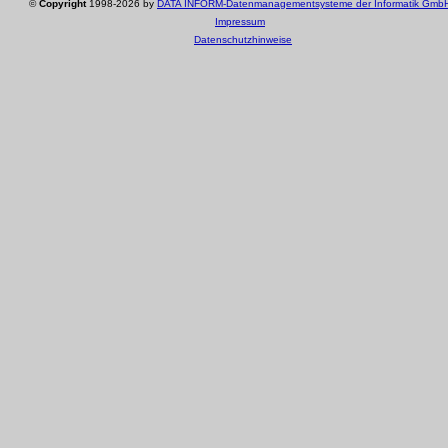
©
Copyright
1998-2026 by
DATA INFORM-Datenmanagementsysteme der Informatik Gmb
Impressum
Datenschutzhinweise