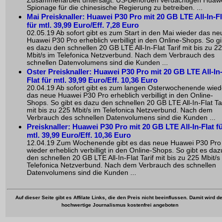
Zusammenarbeit untersagt. US-Behörden verdächtigen Huawe
Spionage für die chinesische Regierung zu betreiben. ...
Mai Preisknaller: Huawei P30 Pro mit 20 GB LTE All-In-Fl
für mtl. 39,99 Euro/Eff. 7,28 Euro
02.05.19 Ab sofort gibt es zum Start in den Mai wieder das ne
Huawei P30 Pro erheblich verbilligt in den Online-Shops. So gi
es dazu den schnellen 20 GB LTE All-In-Flat Tarif mit bis zu 2
Mbit/s im Telefonica Netzverbund. Nach dem Verbrauch des
schnellen Datenvolumens sind die Kunden ...
Oster Preisknaller: Huawei P30 Pro mit 20 GB LTE All-In
Flat für mtl. 39,99 Euro/Eff. 10,36 Euro
20.04.19 Ab sofort gibt es zum langen Osterwochenende wied
das neue Huawei P30 Pro erheblich verbilligt in den Online-
Shops. So gibt es dazu den schnellen 20 GB LTE All-In-Flat Tar
mit bis zu 225 Mbit/s im Telefonica Netzverbund. Nach dem
Verbrauch des schnellen Datenvolumens sind die Kunden ...
Preisknaller: Huawei P30 Pro mit 20 GB LTE All-In-Flat f
mtl. 39,99 Euro/Eff. 10,36 Euro
12.04.19 Zum Wochenende gibt es das neue Huawei P30 Pro
wieder erheblich verbilligt in den Online-Shops. So gibt es daz
den schnellen 20 GB LTE All-In-Flat Tarif mit bis zu 225 Mbit/s
Telefonica Netzverbund. Nach dem Verbrauch des schnellen
Datenvolumens sind die Kunden ...
Auf dieser Seite gibt es Affilate Links, die den Preis nicht beeinflussen. Damit wird de
hochwertige Journalismus kostenfrei angeboten