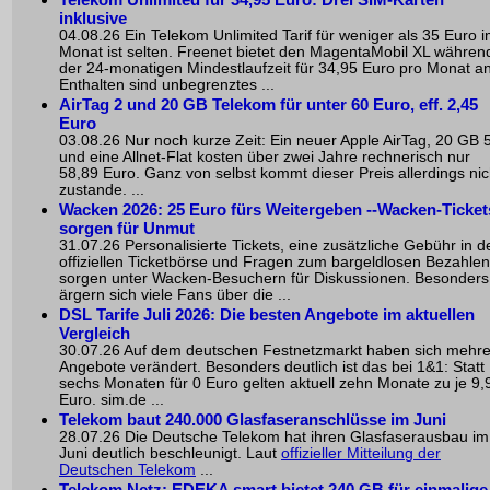
inklusive
04.08.26 Ein Telekom Unlimited Tarif für weniger als 35 Euro 
Monat ist selten. Freenet bietet den MagentaMobil XL währen
der 24-monatigen Mindestlaufzeit für 34,95 Euro pro Monat an
Enthalten sind unbegrenztes ...
AirTag 2 und 20 GB Telekom für unter 60 Euro, eff. 2,45
Euro
03.08.26 Nur noch kurze Zeit: Ein neuer Apple AirTag, 20 GB 
und eine Allnet-Flat kosten über zwei Jahre rechnerisch nur
58,89 Euro. Ganz von selbst kommt dieser Preis allerdings nic
zustande. ...
Wacken 2026: 25 Euro fürs Weitergeben --Wacken-Ticket
sorgen für Unmut
31.07.26 Personalisierte Tickets, eine zusätzliche Gebühr in d
offiziellen Ticketbörse und Fragen zum bargeldlosen Bezahlen
sorgen unter Wacken-Besuchern für Diskussionen. Besonders
ärgern sich viele Fans über die ...
DSL Tarife Juli 2026: Die besten Angebote im aktuellen
Vergleich
30.07.26 Auf dem deutschen Festnetzmarkt haben sich mehr
Angebote verändert. Besonders deutlich ist das bei 1&1: Statt
sechs Monaten für 0 Euro gelten aktuell zehn Monate zu je 9,
Euro. sim.de ...
Telekom baut 240.000 Glasfaseranschlüsse im Juni
28.07.26 Die Deutsche Telekom hat ihren Glasfaserausbau im
Juni deutlich beschleunigt. Laut
offizieller Mitteilung der
Deutschen Telekom
...
Telekom Netz: EDEKA smart bietet 240 GB für einmalige