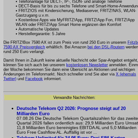
• Telefonanlage für DECT-, IP-, ISDN- und analoge Telefone
• DECT-Basis für bis zu sechs Telefone und Smart-Home-Anwendu
• FRITZ!OS mit Kindersicherung, Mediaserver, FRITZ!NAS, WLAN-
Gastzugang u.v.m.
• Kostenlose Apps wie MyFRITZ!App, FRITZ!App Fon, FRITZ!App
WLAN oder FRITZ!App Smart Home ergänzen den Komfort
• Automatische Updates
• Herstellergarantie: 5 Jahre
Die FRITZ!Box 7590 AX ist zum Preis von rund 250 Euro in unserem
Fritz
7590 AX Preisvergleich
erhältlich. Bei Amazon
bei den DSL-Routern
werde
rund 250 Euro verlangt.
Damit Ihnen in Zukunft keine aktuelle Nachricht oder Spar-Angebot entgeht
können Sie sich auch bei unserem
kostenlosen Newsletter
anmelden. Einma
der Woche bekommen Sie dann eine Übersicht an Aktionen und wichtigen
Änderungen im Telefonmarkt. Noch schneller sind Sie aber via
X (ehemals
Twitter)
und
Facebook
informiert.
Verwandte Nachrichten:
Deutsche Telekom Q2 2026: Prognose steigt auf 20
Milliarden Euro
07.08.26 Die Deutsche Telekom Quartalszahlen für das zweite
Quartal 2026 fallen ordentlich aus: 29,9 Milliarden Euro Umsat
11,8 Milliarden Euro bereinigtes EBITDA AL und 5,0 Milliarden
Euro Free Cashflow AL. Auffällig ist vor ...
Telekom Unlimited für 34,95 Euro: Drei SIM-Karten