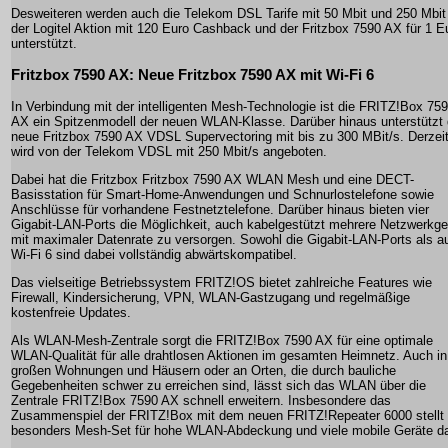
Desweiteren werden auch die Telekom DSL Tarife mit 50 Mbit und 250 Mbit
der Logitel Aktion mit 120 Euro Cashback und der Fritzbox 7590 AX für 1 E
unterstützt.
Fritzbox 7590 AX: Neue Fritzbox 7590 AX mit Wi-Fi 6
In Verbindung mit der intelligenten Mesh-Technologie ist die FRITZ!Box 75
AX ein Spitzenmodell der neuen WLAN-Klasse. Darüber hinaus unterstützt 
neue Fritzbox 7590 AX VDSL Supervectoring mit bis zu 300 MBit/s. Derzei
wird von der Telekom VDSL mit 250 Mbit/s angeboten.
Dabei hat die Fritzbox Fritzbox 7590 AX WLAN Mesh und eine DECT-
Basisstation für Smart-Home-Anwendungen und Schnurlostelefone sowie
Anschlüsse für vorhandene Festnetztelefone. Darüber hinaus bieten vier
Gigabit-LAN-Ports die Möglichkeit, auch kabelgestützt mehrere Netzwerkge
mit maximaler Datenrate zu versorgen. Sowohl die Gigabit-LAN-Ports als a
Wi-Fi 6 sind dabei vollständig abwärtskompatibel.
Das vielseitige Betriebssystem FRITZ!OS bietet zahlreiche Features wie
Firewall, Kindersicherung, VPN, WLAN-Gastzugang und regelmäßige
kostenfreie Updates.
Als WLAN-Mesh-Zentrale sorgt die FRITZ!Box 7590 AX für eine optimale
WLAN-Qualität für alle drahtlosen Aktionen im gesamten Heimnetz. Auch in
großen Wohnungen und Häusern oder an Orten, die durch bauliche
Gegebenheiten schwer zu erreichen sind, lässt sich das WLAN über die
Zentrale FRITZ!Box 7590 AX schnell erweitern. Insbesondere das
Zusammenspiel der FRITZ!Box mit dem neuen FRITZ!Repeater 6000 stellt 
besonders Mesh-Set für hohe WLAN-Abdeckung und viele mobile Geräte da