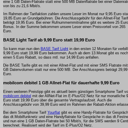
eine 1 GB Daten-Flatrate statt eine 500 MB Datenflatrate bei einer Datenrat
von bis zu 21,6 Mbit/s.
Im Rahmen der Tarifaktion zahlen unsere Leser im Monat nur 9,95 Euro sta
19,85 Euro an Grundgebühren. Die Anschlussgebühr für den Allnet-Flat Tari
beträgt 19,95 Euro. Bei einer Rufnummernmitnahme gibt es weitere 25 Eur
Bonus. In der Summe bekommen unsere Leser einen Preisvorteil von 265
Euro.
BASE Light Tarif ab 9,99 Euro statt 19,99 Euro
So kann man nun den
BASE Tarif Light
in den ersten 12 Monaten für verbill
9,99 Euro statt 19,99 Euro bekommen. Auch ab dem 13.Monat gibt es noc
einen 5 Euro Rabatt, so dass mtl. nur 14,99 Euro anfallen.
Die BASE Tarife gibt es mit einer Allnet-Flat und mit einer SMS Flatrate mit
GB Datenvolumen statt nur eine 500 MB. Der Anschlusspreis beträgt 29,99
Euro.
mobilcom debitel 1 GB Allnet-Flat für dauerhafte 9,99 Euro
Einen weiteren Preistipp gibt es aktuell beim günstigen Smartphone Tarif v
mobilcom debitel
mit der AllNet-Flat im E-Plus/O2 Netz für nur monatliche 
Euro statt 19,99 Euro über die gesamte Vertragslaufzeit. Auch die
Anschlussgebühr von 39,99 Euro wird im Rahmen der Rabatt-Aktion erlass
Bei dem Smartphone Tarif
Yourflat
gibt es eine Handy-Flatrate für Gespräch
das dt.Mobilfunknetz und eine Handyflatrate für Gespräche in das dt.Festn
und nun eine 1 GB Daten-Flatrate bei 50 Mbit/s, für die SMS werden 9 Cent
berechnet. Realisiert wird der Tarif im E-Plus/O2 Netz.