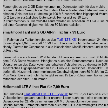
Ferner gibt es ein 2 GB Datenvolumen mit Datenautomatik für das mobile
Surfen mit dem Smartphone. Nach dem Überschreiten des Datenvolumens
erhalten Vielsurfer bis zu dreimal je 100 MB zusätzliches Highspeed-Volu
für 2 Euro je zusätzliches Datenpaket. Ferner gibt es 10 Euro
Rufnummernbonus. Die winSIM Tarife werden im schnellen im O2/E-Plus N
bei einer Geschwindigkeit von bis zu 50 Mbit/s realisiert.
smartmobil Tarif mit 2 GB All-In Flat für 7,99 Euro
Im Rahmen der Tarifaktion gibt es den
Tarif "LTE XS"
in den ersten 24 Mon
für verbilligte 7,99 Euro statt 14,99 Euro. Die smartmobil Tarife haben eine
Handy-Flatrate für Gespräche in alle inländischen Mobilfunknetze und in da
dt.Festnetz.
Ferner ist nun auch eine SMS-Flatrate inklusive und man surft mit 50 Mbit/
dem 2 GB Daten-Volumen. Hier gibt es auch eine Datenautomatik. Nach d
Überschreiten des Datenvolumens erhalten Vielsurfer bis zu dreimal je 10
zusätzliches Highspeed-Volumen für 2 Euro je zusätzliches Datenpaket. Da
surfen die Nutzer mit einer maximalen Geschwindigkeit von 50 Mbit/s im O
Plus Netz. Die smartmobil Tarife gibt es mit 15 Euro Rufnummernbonus bei
Mitnahme der alten Rufnummer.
Hellomobil LTE Allnet-Flat für 7,99 Euro
Der Hellomobil
Tarif "Allnet Flat + LTE Special"
für mtl. 7,99 Euro ist auch f
Vieltelefonierer gedacht und bietet unseren Leser auch noch eine ordentlich
Datenpower bei 21 Mbit/s mit einem 500 MB Datenvolumen bei einer
Datenautomatik. Immerhin surft man auch mit LTE Geschwindigkeit von bi