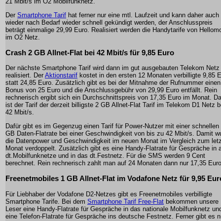
21 Mbit/s im O2 Mobilfunknetz.
Der
Smartphone Tarif
hat ferner nur eine mtl. Laufzeit und kann daher auch
wieder nach Bedarf wieder schnell gekündigt werden, der Anschlusspreis
beträgt einmalige 29,99 Euro. Realisiert werden die Handytarife von Hellomo
im O2 Netz.
Crash 2 GB Allnet-Flat bei 42 Mbit/s für 9,85 Euro
Der nächste Smartphone Tarif wird dann im gut ausgebauten Telekom Netz
realisiert. Der
Aktionstarif
kostet in den ersten 12 Monaten verbilligte 9,85 
statt 24,85 Euro. Zusätzlich gibt es bei der Mitnahme der Rufnummer einen
Bonus von 25 Euro und die Anschlussgebühr von 29,99 Euro entfällt. Rein
rechnerisch ergibt sich ein Durchschnittspreis von 17,35 Euro im Monat. D
ist der Tarif der derzeit billigste 2 GB Allnet-Flat Tarif im Telekom D1 Netz b
42 Mbit/s.
Dafür gibt es im Gegenzug einen Tarif für Power-Nutzer mit einer schnellen
GB Daten-Flatrate bei einer Geschwindigkeit von bis zu 42 Mbit/s. Damit w
die Datenpower und Geschwindigkeit im neuen Monat im Vergleich zum let
Monat verdoppelt. Zusätzlich gibt es eine Handy-Flatrate für Gespräche in a
dt.Mobilfunknetze und in das dt.Festnetz. Für die SMS werden 9 Cent
berechnet. Rein rechnerisch zahlt man auf 24 Monaten dann nur 17,35 Euro
Freenetmobiles 1 GB Allnet-Flat im Vodafone Netz für 9,95 Eur
Für Liebhaber der Vodafone D2-Netzes gibt es Freenetmobiles verbilligte
Smartphone Tarife. Bei dem
Smartphone Tarif Free-Flat
bekommen unsere
Leser eine Handy-Flatrate für Gespräche in das nationale Mobilfunknetz un
eine Telefon-Flatrate für Gespräche ins deutsche Festnetz. Ferner gibt es 