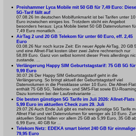
Preishammer Lyca Mobile mit 50 GB für 7,49 Euro: Diese
5G-Tarif fällt auf
07.08.26 Im deutschen Mobilfunkmarkt ist bei Tarifen unter 10
Euro inzwischen einiges los. Trotzdem sticht ein Angebot
besonders heraus: Lyca Mobile bietet 50 GB Datenvolumen fü
7,49 Euro monatlich. ...
AirTag 2 und 20 GB Telekom für unter 60 Euro, eff. 2,45
Euro
03.08.26 Nur noch kurze Zeit: Ein neuer Apple AirTag, 20 GB 
und eine Allnet-Flat kosten über zwei Jahre rechnerisch nur
58,89 Euro. Ganz von selbst kommt dieser Preis allerdings nic
zustande. ...
Verlängerung Happy SIM Geburtstagstarif: 75 GB 5G für
9,99 Euro
30.07.26 Der Happy SIM Geburtstagstarif geht in die
Verlängerung. So bringt aktuell der Geburtstagstarif viel
Datenvolumen in die Preisklasse unter 10 Euro. Die Allnet-Flat
enthält 75 GB 5G, Telefonie- und SMS-Flat sowie EU-Roaming
Dazu kommen bei der Laufzeitvariante ...
Die besten günstigen 5G Tarife im Juli 2026: Allnet-Flats
5,99 Euro im aktuellen Check zum 29. Juli
29.07.26 Auch Ende Juli gibt es mehrere günstige 5G Tarife mi
Allnet Flat und viel Datenvolumen für weniger als 10 Euro. Zu
aktuellen Stand fallen vor allem 25 GB ab 5,99 Euro, 35 GB a
6,99 Euro, 40 GB für ...
Telekom Netz: EDEKA smart bietet 240 GB für einmalige
79,95 Euro