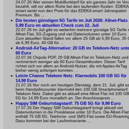
24.07.26 Wer seinen Mobilfunktarif für ein ganzes Jahr im Vo
bezahlt, will vor allem Ruhe bei den laufenden Kosten. EDEKA
smart senkt nun den Preis für das EDEKA smart Jahrespaket
Premium. Bis ...
Die besten günstigen 5G Tarife im Juli 2026: Allnet-Flats
5,99 Euro im aktuellen Check zum 22. Juli
22.07.26 Im Juli gibt es weiterhin mehrere günstige 5G Tarife 
Allnet Flat, 5G-Zugang und viel Datenvolumen unter 10 Euro.
Zum aktuellen Stand fallen vor allem 25 GB ab 5,99 Euro, 35
ab 6,99 Euro, 40 GB für ...
Android-AirTag-Alternative: 20 GB im Telekom-Netz unt
60 Euro
22.07.26 Chipolo POP, 20 GB Allnet-Flat im Telekom-Netz und
rechnerisch weniger als 60 Euro Gesamtkosten: Dieser Tarif
richtet sich vor allem an Android-Nutzer, die mit Apples AirTag
bisher wenig anfangen konnten. ...
Letzte Chance Telekom Netz: Klarmobils 100 GB 5G für
14,99 Euro
21.07.26 Nur noch am heutigen Dienstag, dem 21. Juli, gibt e
beim Handydiscounter klarmobil den 100 GB Smartphonetarif
Telekom Netz. Dabei gibt es aktuell eine Allnet Flat mit 100 GB
5G für 14,99 Euro monatlich an. Der Anschlusspreis ...
Happy SIM Geburtstagstarif: 75 GB 5G für 9,99 Euro
17.07.26 Der Happy SIM Geburtstagstarif bringt aktuell viel
Datenvolumen in die Preisklasse unter 10 Euro. Die Allnet-Flat
enthält 75 GB 5G, Telefonie- und SMS-Flat sowie EU-Roaming
Dazu kommen bei der Laufzeitvariante ...