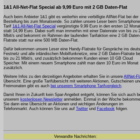
1&1 All-Net-Flat Special ab 9,99 Euro mit 2 GB Daten-Flat
Auch beim Anbieter 1&1 gibt es weiterhin eine verbilligte AllNet-Flat bei der
Bestellung bis zum Monatsende. So zahlen unsere Leser beim Smartphone
Tarif
1&1 All-Net-Flat Special
vergünstigte 9,99 Euro in den ersten 12 Mona
statt 14,99 Euro. Dabei surft man immerhin mit einer Datenrate von bis zu 
Mbit/s und bekommt im Rahmen der laufenden Tarifaktion eine 2 GB Daten
Flatrate statt nur eine 500 MB Daten-Flat.
Dafür bekommen unsere Leser eine Handy-Flatrate für Gespräche ins deut
Festnetz und alle inländischen Mobilfunknetze, eine 2 GB Daten-Flatrate be
bis zu 21 Mbit/s, und zusätzlich bekommen Kunden einen 10 GB Cloud
Speicher. Mit einem neuem Smartphone zahlt man dann 10 Euro im Monat
zusätzlich.
Weitere Infos zu den derzeitigen Angeboten erhalten Sie in unsere
AllNet-Fl
Übersicht. Eine große Tarifübersicht mit weiteren Aktionen, Gutscheinen un
Freimonaten gibt es auch
bei unserem Smartphone Tarifvergleich
.
Damit Ihnen in Zukunft kein Spar-Angebot entgeht, können Sie sich auch b
unserem
kostenlosen Newsletter
anmelden. Einmal in der Woche bekomm
Sie dann eine Übersicht an Aktionen und wichtigen Änderungen im
Telefonmarkt. Auch können Sie uns auf
Twitter
und
Facebook
folgen.
Verwandte Nachrichten: