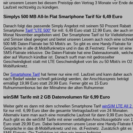
wir unserem Lesern bei diesem Preistipp den Vertrag 3 Monate vor Ende de
Laufzeit rechtzeitig zu kündigen.
Simplys 500 MB All-In Flat Smartphone Tarif für 6,49 Euro
Danach folgt das passende Simply Angebot mit seinem 50 Prozent Rabatt
Smartphone
Tarif "LTE 500"
für mtl. 6,49 Euro statt 12,99 Euro, der auch i
Monat November angeboten wird. Der Smartphone Tarif ist für Vieltelefonier
und Simser ideal geeignet und bietet unseren Lesern auch noch eine schnel
500 MB Daten-Flatrate bei 50 Mbit/s an. So gibt es eine Handy-Flatrate für
Gespräche in alle dt.Mobilfunknetze und in das dt.Festnetz. Ferner ist eine
SMS-Flatrate inklusive. Die Daten-Flatrate hat eine Datenautomatik, welch
aber auf Wunsch kündbar ist. Danach surft man mit gedrosselter
Geschwindigkeit statt mit LTE Geschwindigkeit von bis zu 50 Mbit/s im O2
Mobilfunknetz.
Der
Smartphone Tarif
hat ferner nur eine mtl. Laufzeit und kann daher auch
nach Bedarf wieder schnell gekündigt werden, der Anschlusspreis beträgt
ermäßigt 19,99 Euro statt 29,99 Euro. Ferner gibt es 15 Euro
Rufnummernbonus bei der Mitnahme der alten Rufnummer.
winSIM Tarife mit 2 GB Datenvolumen für 6,99 Euro
Weiter geht es dann mit dem schnellen Smartphone Tarif
winSIM LTE All 2
für nur mtl. 6,99 Euro über die gesamte Vertragslaufzeit von 24 Monaten.
Alternativ kann man auch eine monatliche Laufzeit für dann 9,99 Euro buch
Auch gibt es die winSIM Tarife mit einer verbilligten Anschlussgebühr von 
Euro statt 29,99 Euro. Dabei bekommen unsere Leser eine Handy-Flatrate f
Gespräche in das dt-Mobilfunknetz und ins. dt.Festnetz. Zusätzlich gibt es
SMS-Flatrate. Die Tarifaktion ist aber wie immer befristet.