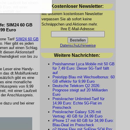
liche Laufzeit bei einem
Kostenloser Newsletter:
 Euro, mit einer
 entfällt der
Mit unserem kostenlosen Newsletter
verpassen Sie ab sofort keine
Schnäppchen und Aktionen mehr.
fe
: SIM24 60 GB
Ihre E-Mail-Adresse:
,99 Euro
one Tarif
SIM24 60 GB
o. Hier gibt es jeden
Datenschutzhinweise
men auf einen Schlag.
t diesen Aktionstarif
Weitere Nachrichten:
hwindigkeit von bis zu
Preishammer Lyca Mobile mit 50 GB
für 7,49 Euro: Dieser 5G-Tarif fällt
 Leser eine Handy-
auf
in das dt.Mobilfunknetz
Preistipp Blau mit Wechselbonus: 60
sätzlich gibt es eine
GB effektiv für 9,99 Euro
 es eine monatliche
Deutsche Telekom Q2 2026:
chlusspreis von 9,99
Prognose steigt auf 20 Milliarden
zeit, mit einer Laufzeit
Euro
 der Anschlusspreis.
Preiskracher Unlimited-Tarif für
e dazu und bei einer
14,99 Euro: Echte 5G-Flat im
Preischeck
Preiskracher Galaxy S26 mit
Vertrag: 40 GB für 24,99 Euro
iPhone 17 mit 60 GB für 34,99 Euro:
Blau-Deal im Preischeck
o2 Home Flex mit SoFlow SO4 Pro: