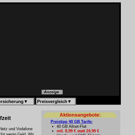
ersicherung
▼
Preisvergleich
▼
Aktionsangebote:
fzeit
Preistipp 40 GB Tarife:
40 GB Allnet-Flat
G Netz und Vodafone
mtl. 8,99 € statt 24,99 €
 für wenig Geld. Wir