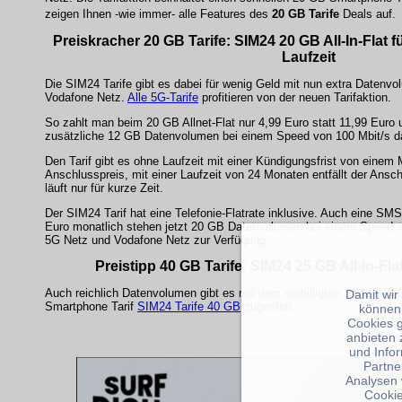
zeigen Ihnen -wie immer- alle Features des
20 GB Tarife
Deals auf.
Preiskracher 20 GB Tarife: SIM24 20 GB All-In-Flat fü
Laufzeit
Die SIM24 Tarife gibt es dabei für wenig Geld mit nun extra Daten
Vodafone Netz.
Alle 5G-Tarife
profitieren von der neuen Tarifaktion.
So zahlt man beim 20 GB Allnet-Flat nur 4,99 Euro statt 11,99 Euro 
zusätzliche 12 GB Datenvolumen bei einem Speed von 100 Mbit/s d
Den Tarif gibt es ohne Laufzeit mit einer Kündigungsfrist von einem
Anschlusspreis, mit einer Laufzeit von 24 Monaten entfällt der Ansch
läuft nur für kurze Zeit.
Der SIM24 Tarif hat eine Telefonie-Flatrate inklusive. Auch eine SMS-
Euro monatlich stehen jetzt 20 GB Datenvolumen bei einem Speed v
5G Netz und Vodafone Netz zur Verfügung.
Preistipp 40 GB Tarife: SIM24 25 GB All-In-Flat
Auch reichlich Datenvolumen gibt es mit dem verbilligten SIM24 40
Damit wir
Smartphone Tarif
SIM24 Tarife 40 GB
zugreifen.
können
Cookies 
anbieten 
und Info
Partne
Analysen 
Cookie