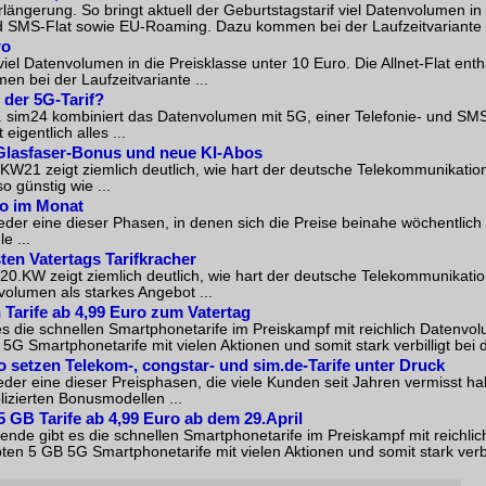
längerung. So bringt aktuell der Geburtstagstarif viel Datenvolumen in 
und SMS-Flat sowie EU-Roaming. Dazu kommen bei der Laufzeitvariante .
ro
viel Datenvolumen in die Preisklasse unter 10 Euro. Die Allnet-Flat ent
 bei der Laufzeitvariante ...
 der 5G-Tarif?
uf. sim24 kombiniert das Datenvolumen mit 5G, einer Telefonie- und SM
igentlich alles ...
 Glasfaser-Bonus und neue KI-Abos
 KW21 zeigt ziemlich deutlich, wie hart der deutsche Telekommunikatio
 günstig wie ...
ro im Monat
eder eine dieser Phasen, in denen sich die Preise beinahe wöchentlic
e ...
ten Vatertags Tarifkracher
 20.KW zeigt ziemlich deutlich, wie hart der deutsche Telekommunikati
olumen als starkes Angebot ...
 Tarife ab 4,99 Euro zum Vatertag
 die schnellen Smartphonetarife im Preiskampf mit reichlich Datenvolu
G Smartphonetarife mit vielen Aktionen und somit stark verbilligt bei d
ro setzen Telekom-, congstar- und sim.de-Tarife unter Druck
eder eine dieser Preisphasen, die viele Kunden seit Jahren vermisst 
lizierten Bonusmodellen ...
5 GB Tarife ab 4,99 Euro ab dem 29.April
de gibt es die schnellen Smartphonetarife im Preiskampf mit reichli
ten 5 GB 5G Smartphonetarife mit vielen Aktionen und somit stark verbill