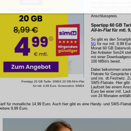
hier gibt es eine monat
Anschlusspreis von 9,99
Laufzeit von 24 Monaten
Anschlusspreis.
Spartipp
60 GB Tari
All-In-Flat
für mtl.
9
So gibt es den Smartph
5G
für nur mtl. 9,99 Eur
Monat 60 GB Datenvolu
Der Anbieter Sim24 stell
mit einer Downloadgesc
100 MBit/s bereit.
Dabei bekommen unsere
Flatrate für Gespräche 
und ins. dt.Festnetz. Zu
Preistipp 20 GB Tarife: SIM24 20 GB All-In-Flat
SMS-Flatrate. Hier gibt
für mtl. 4,99 Euro -Screenshot: SIM24
Laufzeit bei einem Ans
Euro bei einer mtl. Lauf
von 24 Monaten entfällt
f für monatliche 14,99 Euro. Auch hier gibt es eine Handy- und SMS-Flatrat
eitere 9,99 Euro.