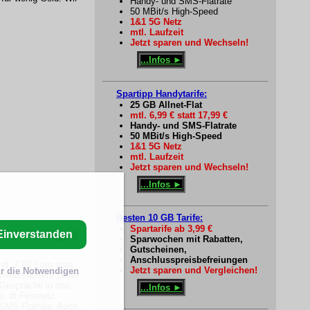
Handy- und SMS-Flatrate
50 MBit/s High-Speed
1&1 5G Netz
mtl. Laufzeit
Jetzt sparen und Wechseln!
...Infos ►
Spartipp Handytarife:
25 GB Allnet-Flat
mtl. 6,99 € statt 17,99 €
Handy- und SMS-Flatrate
50 MBit/s High-Speed
1&1 5G Netz
mtl. Laufzeit
Jetzt sparen und Wechseln!
...Infos ►
Besten 10 GB Tarife:
Spartarife ab 3,99 €
Einverstanden
Sparwochen mit Rabatten,
Gutscheinen,
Anschlusspreisbefreiungen
tl. 7,99 Euro statt
Jetzt sparen und Vergleichen!
r die Notwendigen
ommen unsere Leser
 Gespräche in das
...Infos ►
s. dt.Festnetz.
 SMS-Flatrate. Auch