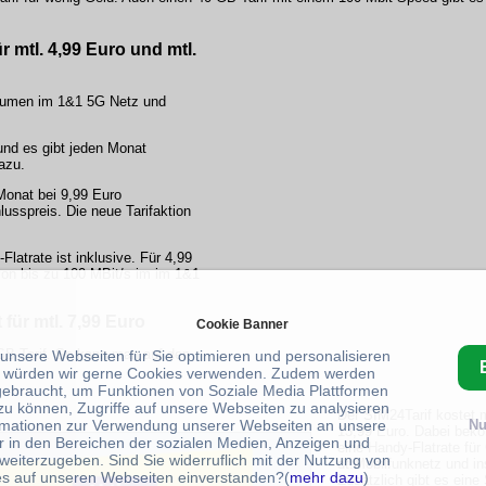
r mtl. 4,99 Euro und mtl.
volumen im 1&1 5G Netz und
und es gibt jeden Monat
azu.
 Monat bei 9,99 Euro
lusspreis. Die neue Tarifaktion
Flatrate ist inklusive. Für 4,99
on bis zu 100 MBit/s im im 1&1
 für mtl. 7,99 Euro
Cookie Banner
 GB Tarif. So kann man auf den
 unsere Webseiten für Sie optimieren und personalisieren
 würden wir gerne Cookies verwenden. Zudem werden
gebraucht, um Funktionen von Soziale Media Plattformen
zu können, Zugriffe auf unsere Webseiten zu analysieren
Der SIM24Tarif kostet m
rmationen zur Verwendung unserer Webseiten an unsere
Nu
13,99 Euro. Dabei bek
r in den Bereichen der sozialen Medien, Anzeigen und
eine Handy-Flatrate für
weiterzugeben. Sind Sie widerruflich mit der Nutzung von
dt.Mobilfunknetz und in
s auf unseren Webseiten einverstanden?(
mehr dazu
)
Zusätzlich gibt es eine