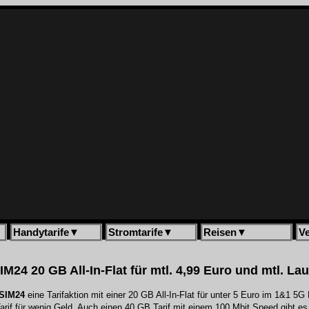
Handytarife
▼
Stromtarife
▼
Reisen
▼
V
24 20 GB All-In-Flat für mtl. 4,99 Euro und mtl. Lau
SIM24
eine Tarifaktion mit einer 20 GB All-In-Flat für unter 5 Euro im 1&1 5
arif für wenig Geld. Auch einen 40 GB Tarif mit einem 100 Mbit Speed gibt es