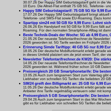
30.07.26 Der Happy SIM Geburtstagstarif geht in die Ver
10 Euro. Die Allnet-Flat enthält 75 GB 5G, Telefonie- 
Happy SIM Geburtstagstarif: 75 GB 5G für 9,99 Eu
17.07.26 Der Happy SIM Geburtstagstarif bringt aktuell 
Telefonie- und SMS-Flat sowie EU-Roaming. Dazu kommen
Spartipp sim24 mit 50 GB für 9,99 Euro: Lohnt sich
26.06.26 Ein Handytarif mit 50 GB für 9,99 Euro fällt a
Roaming. Für den normalen Smartphone-Alltag ist damit e
Beste Technik-Deals der Woche: 5G ab 4,99 Euro,
21.05.26 Der neueste Telefontarifrechner.de Newsletter
2026 geworden ist. 5G Tarife werden im Frühjahr 2026 so
Erinnerung Simde Tariftipp: 40 GB 5G nur 8,99 Eu
18.05.26 Der deutsche Mobilfunkmarkt erlebt gerade wi
in dieses Umfeld platziert sim.de jetzt einen Tarif, der viel
Newsletter Telefontarifrechner.de KW20: Die stärks
14.05.26 Der neueste Telefontarifrechner.de Newsletter
2026 geworden ist. Während früher schon 10 GB Datenv
Preisvergleich 20 GB Smartphonetarife: Die besten
13.05.26 Auch zum langsamen Start zum Vatertag gibt es
Liebhaber von schnellen 5G Tarifen die beliebten 20 GB 5
SIM24 greift den Billigmarkt an: 25 GB für 6,99 Eu
11.05.26 Der deutsche Mobilfunkmarkt erlebt gerade wi
Anbieter ihre Tarife regelmäßig verteuern oder mit komp
Preisvergleich 5 GB Smartphonetarife: Die besten 
29.04.26 Auch zum langsamen Start in das Mai Wochenen
gibt es für Liebhaber von schnellen 5G Tarifen die belieb