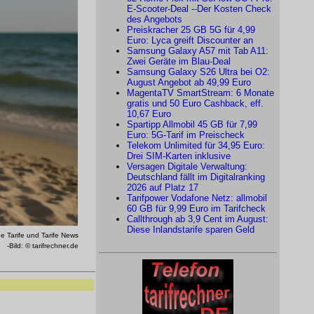
E-Scooter-Deal --Der Kosten Check
des Angebots
Preiskracher 25 GB 5G für 4,99
Euro: Lyca greift Discounter an
Samsung Galaxy A57 mit Tab A11:
Zwei Geräte im Blau-Deal
Samsung Galaxy S26 Ultra bei O2:
August Angebot ab 49,99 Euro
MagentaTV SmartStream: 6 Monate
gratis und 50 Euro Cashback, eff.
10,67 Euro
Spartipp Allmobil 45 GB für 7,99
Euro: 5G-Tarif im Preischeck
Telekom Unlimited für 34,95 Euro:
Drei SIM-Karten inklusive
Versagen Digitale Verwaltung:
Deutschland fällt im Digitalranking
2026 auf Platz 17
Tarifpower Vodafone Netz: allmobil
60 GB für 9,99 Euro im Tarifcheck
Callthrough ab 3,9 Cent im August:
Diese Inlandstarife sparen Geld
e Tarife und Tarife News
-Bild: © tarifrechner.de