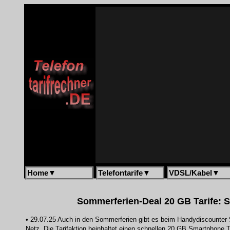
Home
▼
Telefontarife
▼
VDSL/Kabel
▼
Sommerferien-Deal 20 GB Tarife: SIM
• 29.07.25 Auch in den Sommerferien gibt es beim Handydiscounter
Netz. Die Tarifaktion beinhaltet einen schnellen 20 GB Smartphone T