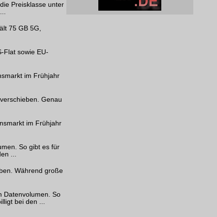
die Preisklasse unter
..
hält 75 GB 5G,
S-Flat sowie EU-
nsmarkt im Frühjahr
h verschieben. Genau
onsmarkt im Frühjahr
men. So gibt es für
en ...
haben. Während große
ch Datenvolumen. So
igt bei den ...