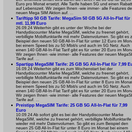
Euro pro Monat ersetzt. Alle Tarife haben 5G und einen Rabat
auf Lebenszeit. Wir zeigen Ihnen -wie immer- alle Features de
neuen Mega SIM Aktion auf. ...
Tariftipp 50 GB Tarife: MegaSim 50 GB 5G All-In-Flat für
mtl. 11,99 Euro
26.09.24 Weiterhin gibt es unter der Woche bei der
Handydiscounter Marke MegaSIM, welche zu freenet gehört,
verbilligte Mobilfunktarife mit mehr Datenvolumen. So gibt es
Beispiel den neuen 50 GB All-In-Flat für unter 12 Euro im Mon
bei einem Speed bis zu 50 Mbit/s und auch im 5G Netz. Auch
einen 140 GB All-In-Flat Tarif gibt es für unter 20 Euro im Mon
Wir zeigen Ihnen -wie immer- alle Features der neuen MegaS
Tarife auf. ...
Spartipp MegaSIM Tarife: 25 GB 5G All-In-Flat für 7,99 E
16.09.24 Weiterhin gibt es zum Wochenstart bei der
Handydiscounter Marke MegaSIM, welche zu freenet gehört,
verbilligte Mobilfunktarife mit mehr Datenvolumen. So gibt es
Beispiel den neuen 25 GB All-In-Flat für unter 8 Euro im Mona
bei einem Speed bis zu 50 Mbit/s und auch im 5G Netz. Auch
einen 140 GB All-In-Flat Tarif gibt es für unter 20 Euro im Mon
Wir zeigen Ihnen -wie immer- alle Features der neuen MegaS
Tarife auf. ...
Preistipp MegaSIM Tarife: 25 GB 5G All-In-Flat für 7,99
Euro
10.09.24 Ab sofort gibt es bei der Handydiscounter Marke
MegaSIM, welche zu freenet gehört, verbilligte Mobilfunktarife
wieder mit mehr Datenvolumen. So gibt es zum Beispiel den
neuen 25 GB All-In-Flat für unter 8 Euro im Monat bei einem