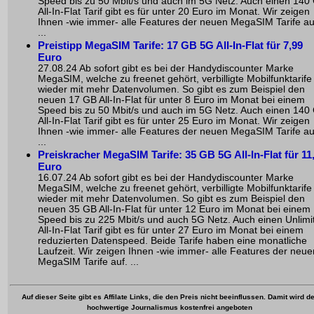
Speed bis zu 50 Mbit/s und auch im 5G Netz. Auch einen 140
All-In-Flat Tarif gibt es für unter 20 Euro im Monat. Wir zeigen
Ihnen -wie immer- alle Features der neuen MegaSIM Tarife au
...
Preistipp MegaSIM Tarife: 17 GB 5G All-In-Flat für 7,99
Euro
27.08.24 Ab sofort gibt es bei der Handydiscounter Marke
MegaSIM, welche zu freenet gehört, verbilligte Mobilfunktarife
wieder mit mehr Datenvolumen. So gibt es zum Beispiel den
neuen 17 GB All-In-Flat für unter 8 Euro im Monat bei einem
Speed bis zu 50 Mbit/s und auch im 5G Netz. Auch einen 140
All-In-Flat Tarif gibt es für unter 25 Euro im Monat. Wir zeigen
Ihnen -wie immer- alle Features der neuen MegaSIM Tarife au
...
Preiskracher MegaSIM Tarife: 35 GB 5G All-In-Flat für 11
Euro
16.07.24 Ab sofort gibt es bei der Handydiscounter Marke
MegaSIM, welche zu freenet gehört, verbilligte Mobilfunktarife
wieder mit mehr Datenvolumen. So gibt es zum Beispiel den
neuen 35 GB All-In-Flat für unter 12 Euro im Monat bei einem
Speed bis zu 225 Mbit/s und auch 5G Netz. Auch einen Unlimi
All-In-Flat Tarif gibt es für unter 27 Euro im Monat bei einem
reduzierten Datenspeed. Beide Tarife haben eine monatliche
Laufzeit. Wir zeigen Ihnen -wie immer- alle Features der neue
MegaSIM Tarife auf. ...
Auf dieser Seite gibt es Affilate Links, die den Preis nicht beeinflussen. Damit wird de
hochwertige Journalismus kostenfrei angeboten