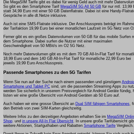
Die MegaSIM Tarife gibt es dabei für wenig Geld auch mit mehr Datenvolu
So gibt es den Smartphone Tarif
MegaSIM 5G All 50 GB
für nur mtl. 13,99
statt 34,99 Euro mit einer 50 GB Datenflatrate. Dabei ist eine Handy-Flatrat
Gespräche in alle dt.Netze inklusive.
Auch ist eine SMS-Flatrate inklusive. Der Anschlusspreis beträgt im Rahm
der Tarifaktion 19,99 Euro bei einer monatlichen Laufzeit im 5G Netz von O
Ferner gibt es ein großes Datenvolumen von 50 GB für das mobile Surfen m
dem Smartphone. Dabei surfen die Nutzer mit einer maximalen
Geschwindigkeit von 50 MBit/s im O2 5G Netz.
Noch mehr Datenvolumen gibt es mit dem 70 GB All-In-Flat Tarif für monatl
18,99 Euro und dem 140 GB All-In-Flat Tarif für monatliche 22,99 Euro bei
jeweils 19,99 Euro Anschlusspreis.
Passende Smartphones zu den 5G Tarifen
Wenn Sie nun auf der Suche nach einem passenden und günstigem
Androi
Smartphone und Tablet PC
sind, um die passenden Streaming Apps zu nut
werden Sie sicherlich in unserem Preisvergleich für Android Geräte fündig, h
listen wir eine große Übersicht von Android Geräten ab 50 Euro auf.
Auch haben wir eine grosse Übersicht an
Dual SIM fähigen Smartphones
, f
den Betrieb von zwei SIM-Karten gleichzeitig.
Weitere Infos zu den derzeitigen Angeboten erhalten Sie im
MegaSIM Onlin
Shop
. und
in unsere All-In Flat Übersicht
. In unsere große Tarifübersicht gib
weitere Aktionen, Startguthaben und Rabatten
Smartphone Tarife
Vergleich.
Damit Ihnen in Zukunft kein Spar-Angebot entgeht, können Sie sich auch b