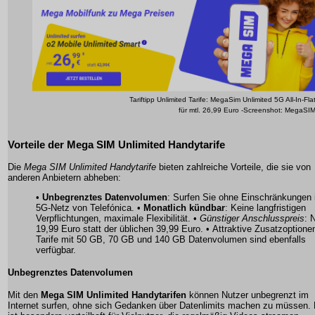
Tariftipp Unlimited Tarife: MegaSim Unlimited 5G All-In-Fla
für mtl. 26,99 Euro -Screenshot: MegaSI
Vorteile der Mega SIM Unlimited Handytarife
Die
Mega SIM Unlimited Handytarife
bieten zahlreiche Vorteile, die sie von
anderen Anbietern abheben:
•
Unbegrenztes Datenvolumen
: Surfen Sie ohne Einschränkungen
5G-Netz von Telefónica. •
Monatlich kündbar
: Keine langfristigen
Verpflichtungen, maximale Flexibilität. •
Günstiger Anschlusspreis
: 
19,99 Euro statt der üblichen 39,99 Euro. •
Attraktive Zusatzoptione
Tarife mit 50 GB, 70 GB und 140 GB Datenvolumen sind ebenfalls
verfügbar.
Unbegrenztes Datenvolumen
Mit den
Mega SIM Unlimited Handytarifen
können Nutzer unbegrenzt im
Internet surfen, ohne sich Gedanken über Datenlimits machen zu müssen. 