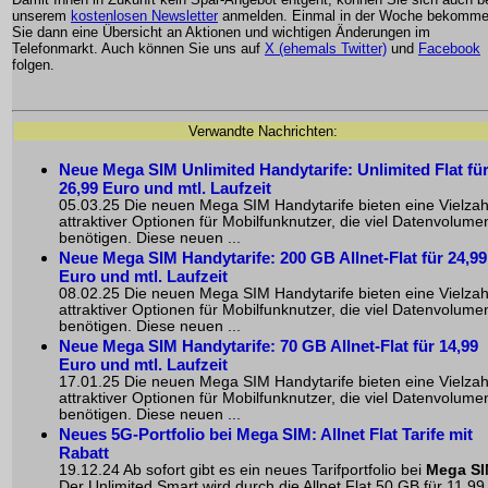
unserem
kostenlosen Newsletter
anmelden. Einmal in der Woche bekomm
Sie dann eine Übersicht an Aktionen und wichtigen Änderungen im
Telefonmarkt. Auch können Sie uns auf
X (ehemals Twitter)
und
Facebook
folgen.
Verwandte Nachrichten:
Neue Mega SIM Unlimited Handytarife: Unlimited Flat fü
26,99 Euro und mtl. Laufzeit
05.03.25 Die neuen Mega SIM Handytarife bieten eine Vielzah
attraktiver Optionen für Mobilfunknutzer, die viel Datenvolume
benötigen. Diese neuen ...
Neue Mega SIM Handytarife: 200 GB Allnet-Flat für 24,99
Euro und mtl. Laufzeit
08.02.25 Die neuen Mega SIM Handytarife bieten eine Vielzah
attraktiver Optionen für Mobilfunknutzer, die viel Datenvolume
benötigen. Diese neuen ...
Neue Mega SIM Handytarife: 70 GB Allnet-Flat für 14,99
Euro und mtl. Laufzeit
17.01.25 Die neuen Mega SIM Handytarife bieten eine Vielzah
attraktiver Optionen für Mobilfunknutzer, die viel Datenvolume
benötigen. Diese neuen ...
Neues 5G-Portfolio bei Mega SIM: Allnet Flat Tarife mit
Rabatt
19.12.24 Ab sofort gibt es ein neues Tarifportfolio bei
Mega S
Der Unlimited Smart wird durch die Allnet Flat 50 GB für 11,99