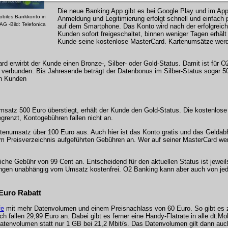
Die neue Banking App gibt es bei Google Play und im App
obiles Bankkonto in
Anmeldung und Legitimierung erfolgt schnell und einfach p
AG -Bild: Telefonica
auf dem Smartphone. Das Konto wird nach der erfolgreich
Kunden sofort freigeschaltet, binnen weniger Tagen erhäl
Kunde seine kostenlose MasterCard. Kartenumsätze wer
 erwirbt der Kunde einen Bronze-, Silber- oder Gold-Status. Damit ist für O
erbunden. Bis Jahresende beträgt der Datenbonus im Silber-Status sogar 5
en Kunden
satz 500 Euro überstiegt, erhält der Kunde den Gold-Status. Die kostenlose
renzt, Kontogebühren fallen nicht an.
Kartenumsatz über 100 Euro aus. Auch hier ist das Konto gratis und das Geld
 im Preisverzeichnis aufgeführten Gebühren an. Wer auf seiner MasterCard we
che Gebühr von 99 Cent an. Entscheidend für den aktuellen Status ist jeweil
ungen unabhängig vom Umsatz kostenfrei. O2 Banking kann aber auch von je
 Euro Rabatt
fe
mit mehr Datenvolumen und einem Preisnachlass von 60 Euro. So gibt es 
ch fallen 29,99 Euro an. Dabei gibt es ferner eine Handy-Flatrate in alle dt.M
Datenvolumen statt nur 1 GB bei 21,2 Mbit/s. Das Datenvolumen gilt dann auc