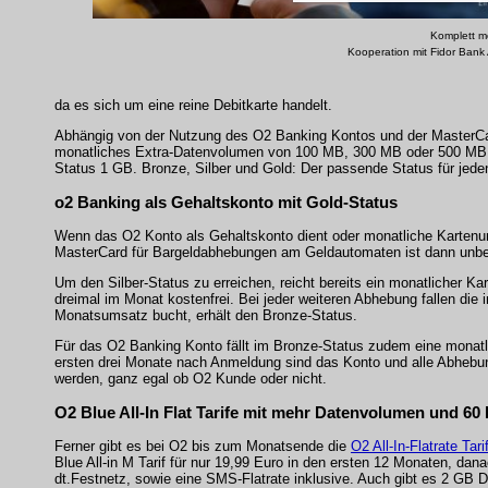
Komplett m
Kooperation mit Fidor Bank 
da es sich um eine reine Debitkarte handelt.
Abhängig von der Nutzung des O2 Banking Kontos und der MasterCard
monatliches Extra-Datenvolumen von 100 MB, 300 MB oder 500 MB v
Status 1 GB. Bronze, Silber und Gold: Der passende Status für jed
o2 Banking als Gehaltskonto mit Gold-Status
Wenn das O2 Konto als Gehaltskonto dient oder monatliche Kartenum
MasterCard für Bargeldabhebungen am Geldautomaten ist dann unbeg
Um den Silber-Status zu erreichen, reicht bereits ein monatlicher 
dreimal im Monat kostenfrei. Bei jeder weiteren Abhebung fallen die
Monatsumsatz bucht, erhält den Bronze-Status.
Für das O2 Banking Konto fällt im Bronze-Status zudem eine monatli
ersten drei Monate nach Anmeldung sind das Konto und alle Abheb
werden, ganz egal ob O2 Kunde oder nicht.
O2 Blue All-In Flat Tarife mit mehr Datenvolumen und 60
Ferner gibt es bei O2 bis zum Monatsende die
O2 All-In-Flatrate Tari
Blue All-in M Tarif für nur 19,99 Euro in den ersten 12 Monaten, dana
dt.Festnetz, sowie eine SMS-Flatrate inklusive. Auch gibt es 2 GB 