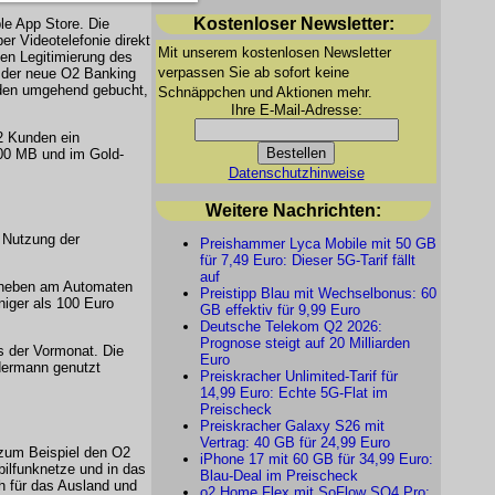
Kostenloser Newsletter:
le App Store. Die
er Videotelefonie direkt
Mit unserem kostenlosen Newsletter
en Legitimierung des
verpassen Sie ab sofort keine
t der neue O2 Banking
den umgehend gebucht,
Schnäppchen und Aktionen mehr.
Ihre E-Mail-Adresse:
2 Kunden ein
00 MB und im Gold-
Datenschutzhinweise
Weitere Nachrichten:
 Nutzung der
Preishammer Lyca Mobile mit 50 GB
für 7,49 Euro: Dieser 5G-Tarif fällt
auf
abheben am Automaten
Preistipp Blau mit Wechselbonus: 60
niger als 100 Euro
GB effektiv für 9,99 Euro
Deutsche Telekom Q2 2026:
Prognose steigt auf 20 Milliarden
s der Vormonat. Die
Euro
dermann genutzt
Preiskracher Unlimited-Tarif für
14,99 Euro: Echte 5G-Flat im
Preischeck
Preiskracher Galaxy S26 mit
Vertrag: 40 GB für 24,99 Euro
zum Beispiel den O2
iPhone 17 mit 60 GB für 34,99 Euro:
obilfunknetze und in das
Blau-Deal im Preischeck
h für das Ausland und
o2 Home Flex mit SoFlow SO4 Pro: