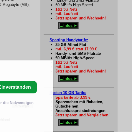
Handy- und SMS-Flatrate
00 Megabyte (MB),
50 MBit/s High-Speed
1&1 5G Netz
mtl. Laufzeit
Jetzt sparen und Wechseln!
...Infos ►
Spartipp Handytarife:
25 GB Allnet-Flat
mtl. 6,99 € statt 17,99 €
Handy- und SMS-Flatrate
50 MBit/s High-Speed
1&1 5G Netz
mtl. Laufzeit
Jetzt sparen und Wechseln!
...Infos ►
Einverstanden
Besten 10 GB Tarife:
Spartarife ab 3,99 €
Sparwochen mit Rabatten,
r die Notwendigen
Gutscheinen,
Anschlusspreisbefreiungen
Jetzt sparen und Vergleichen!
chland.
...Infos ►