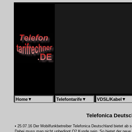
Home
▼
Telefontarife
▼
VDSL/Kabel
▼
Telefonica Deutsc
• 25.07.16 Der Mobilfunkbetreiber Telefonica Deutschland bietet ab 
Dabei muss man nicht unbedingt O2 Kunde sein. So bietet der neue 