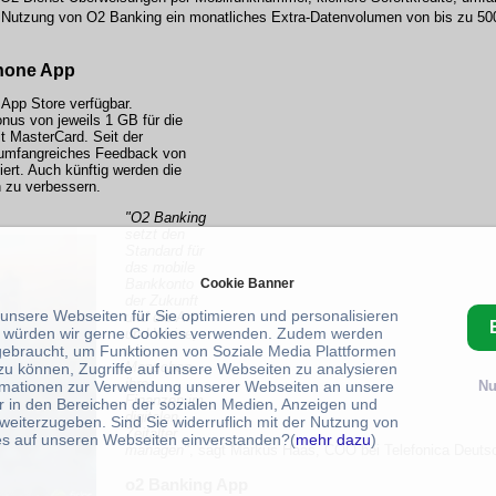
ch Nutzung von O2 Banking ein monatliches Extra-Datenvolumen von bis zu 5
phone App
App Store verfügbar.
s von jeweils 1 GB für die
t MasterCard. Seit der
 umfangreiches Feedback von
iert. Auch künftig werden die
h zu verbessern.
"O2 Banking
setzt den
Standard für
das mobile
Cookie Banner
Bankkonto
der Zukunft
 unsere Webseiten für Sie optimieren und personalisieren
und die Art
 würden wir gerne Cookies verwenden. Zudem werden
und Weise,
gebraucht, um Funktionen von Soziale Media Plattformen
wie
Menschen
zu können, Zugriffe auf unsere Webseiten zu analysieren
ihre
rmationen zur Verwendung unserer Webseiten an unsere
Nu
Finanzen im
r in den Bereichen der sozialen Medien, Anzeigen und
digitalen
weiterzugeben. Sind Sie widerruflich mit der Nutzung von
Zeitalter
s auf unseren Webseiten einverstanden?(
mehr dazu
)
managen"
, sagt Markus Haas, COO bei Telefonica Deuts
o2 Banking App