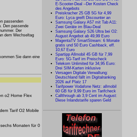
E-Scooter-Deal --Der Kosten Check
des Angebots
Preiskracher 25 GB 5G für 4,99
Euro: Lyca greift Discounter an
den passenden
Samsung Galaxy A57 mit Tab A11:
n. Den passende
Zwei Geräte im Blau-Deal
fnummer. Der
Samsung Galaxy S26 Ultra bei O2:
 an dem Wechseltag
August Angebot ab 49,99 Euro
MagentaTV SmartStream: 6 Monate
gratis und 50 Euro Cashback, eff.
10,67 Euro
Spartipp Allmobil 45 GB für 7,99
kommen Sie dann eine
Euro: 5G-Tarif im Preischeck
Telekom Unlimited für 34,95 Euro:
Drei SIM-Karten inklusive
Versagen Digitale Verwaltung:
Deutschland fällt im Digitalranking
2026 auf Platz 17
Tarifpower Vodafone Netz: allmobil
60 GB für 9,99 Euro im Tarifcheck
nen o2 Home Flex
Callthrough ab 3,9 Cent im August:
Diese Inlandstarife sparen Geld
dem Tarif O2 Mobile
 sechs Monaten für 0