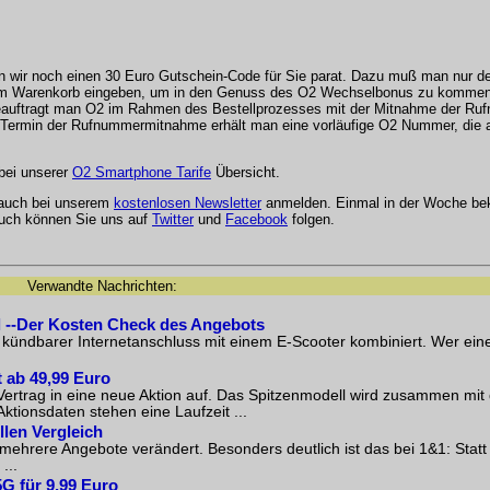
n wir noch einen 30 Euro Gutschein-Code für Sie parat. Dazu muß man nur 
 im Warenkorb eingeben, um in den Genuss des O2 Wechselbonus zu komme
eauftragt man O2 im Rahmen des Bestellprozesses mit der Mitnahme der Ru
 Termin der Rufnummermitnahme erhält man eine vorläufige O2 Nummer, die
bei unserer
O2 Smartphone Tarife
Übersicht.
 auch bei unserem
kostenlosen Newsletter
anmelden. Einmal in der Woche be
Auch können Sie uns auf
Twitter
und
Facebook
folgen.
Verwandte Nachrichten:
l --Der Kosten Check des Angebots
 kündbarer Internetanschluss mit einem E-Scooter kombiniert. Wer ei
 ab 49,99 Euro
rtrag in eine neue Aktion auf. Das Spitzenmodell wird zusammen mit 
ionsdaten stehen eine Laufzeit ...
llen Vergleich
ehrere Angebote verändert. Besonders deutlich ist das bei 1&1: Statt
...
G für 9,99 Euro