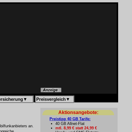
ersicherung
▼
Preisvergleich
▼
Aktionsangebote:
Preistipp 40 GB Tarife:
40 GB Allnet-Flat
bilfunkanbieters an.
mtl. 8,99 € statt 24,99 €
ngreiche