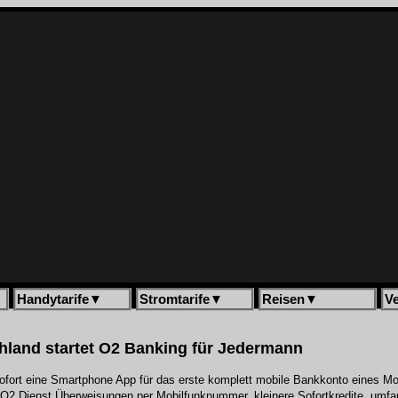
Handytarife
▼
Stromtarife
▼
Reisen
▼
V
hland startet O2 Banking für Jedermann
sofort eine Smartphone App für das erste komplett mobile Bankkonto eines Mo
O2 Dienst Überweisungen per Mobilfunknummer, kleinere Sofortkredite, umfa