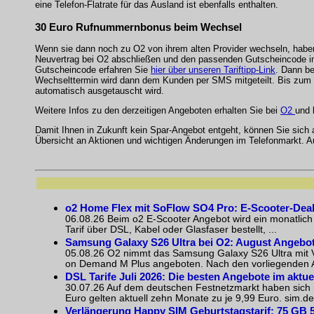
eine Telefon-Flatrate für das Ausland ist ebenfalls enthalten.
30 Euro Rufnummernbonus beim Wechsel
Wenn sie dann noch zu O2 von ihrem alten Provider wechseln, habe
Neuvertrag bei O2 abschließen und den passenden Gutscheincode
Gutscheincode erfahren Sie
hier über unseren Tariftipp-Link
. Dann b
Wechselttermin wird dann dem Kunden per SMS mitgeteilt. Bis zum
automatisch ausgetauscht wird.
Weitere Infos zu den derzeitigen Angeboten erhalten Sie bei
O2
und 
Damit Ihnen in Zukunft kein Spar-Angebot entgeht, können Sie sich
Übersicht an Aktionen und wichtigen Änderungen im Telefonmarkt. 
o2 Home Flex mit SoFlow SO4 Pro: E-Scooter-Dea
06.08.26 Beim o2 E-Scooter Angebot wird ein monatlich
Tarif über DSL, Kabel oder Glasfaser bestellt, ...
Samsung Galaxy S26 Ultra bei O2: August Angebot
05.08.26 O2 nimmt das Samsung Galaxy S26 Ultra mit Ve
on Demand M Plus angeboten. Nach den vorliegenden Akt
DSL Tarife Juli 2026: Die besten Angebote im aktue
30.07.26 Auf dem deutschen Festnetzmarkt haben sich m
Euro gelten aktuell zehn Monate zu je 9,99 Euro. sim.de 
Verlängerung Happy SIM Geburtstagstarif: 75 GB 5