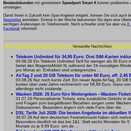
Bestandskunden
mit gemietetem
Speedport Smart 4
können problemlos 
umsteigen.
Damit Ihnen in Zukunft kein Spar-Angebot entgeht, können Sie sich auch 
Newsletter
anmelden. Einmal in der Woche bekommen Sie dann eine Übersi
wichtigen Änderungen im Telefonmarkt. Noch schneller sind Sie aber via
X 
Facebook
informiert.
Verwandte Nachrichten:
Telekom Unlimited für 34,95 Euro: Drei SIM-Karten inklu
04.08.26 Ein Telekom Unlimited Tarif für weniger als 35 Euro i
bietet den MagentaMobil XL während der 24-monatigen Mindest
pro Monat an. Enthalten sind unbegrenztes ...
AirTag 2 und 20 GB Telekom für unter 60 Euro, eff. 2,45 
03.08.26 Nur noch kurze Zeit: Ein neuer Apple AirTag, 20 GB 5
kosten über zwei Jahre rechnerisch nur 58,89 Euro. Ganz von
allerdings nicht zustande. ...
Wacken 2026: 25 Euro fürs Weitergeben --Wacken-Ticke
31.07.26 Personalisierte Tickets, eine zusätzliche Gebühr in de
und Fragen zum bargeldlosen Bezahlen sorgen unter Wacken
Diskussionen. Besonders ärgern sich viele Fans über die ...
DSL Tarife Juli 2026: Die besten Angebote im aktuellen V
30.07.26 Auf dem deutschen Festnetzmarkt haben sich mehre
Besonders deutlich ist das bei 1&1: Statt sechs Monaten für 0 
Monate zu je 9,99 Euro. sim.de ...