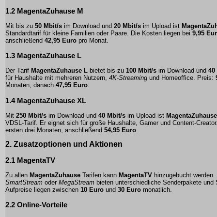
1.2 MagentaZuhause M
Mit bis zu
50 Mbit/s
im Download und
20 Mbit/s
im Upload ist
MagentaZu
Standardtarif für kleine Familien oder Paare. Die Kosten liegen bei
9,95 Eu
anschließend
42,95 Euro
pro Monat.
1.3 MagentaZuhause L
Der Tarif
MagentaZuhause L
bietet bis zu
100 Mbit/s
im Download und
40
für Haushalte mit mehreren Nutzern,
4K-Streaming
und Homeoffice. Preis:
Monaten, danach
47,95 Euro
.
1.4 MagentaZuhause XL
Mit
250 Mbit/s
im Download und
40 Mbit/s
im Upload ist
MagentaZuhause
VDSL-Tarif. Er eignet sich für große Haushalte, Gamer und Content-Creato
ersten drei Monaten, anschließend
54,95 Euro
.
2. Zusatzoptionen und Aktionen
2.1 MagentaTV
Zu allen
MagentaZuhause
Tarifen kann
MagentaTV
hinzugebucht werden.
SmartStream
oder
MegaStream
bieten unterschiedliche Senderpakete und 
Aufpreise liegen zwischen
10 Euro
und
30 Euro
monatlich.
2.2 Online-Vorteile