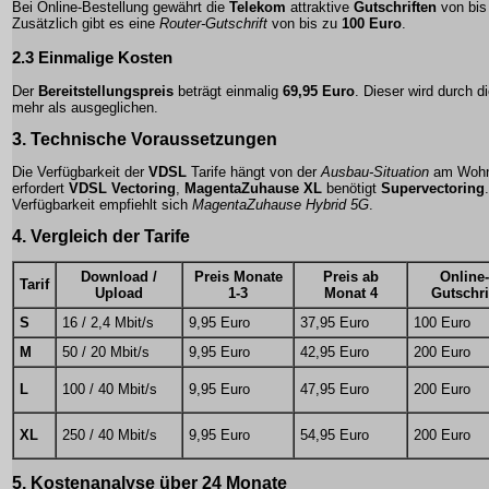
Bei Online-Bestellung gewährt die
Telekom
attraktive
Gutschriften
von bis
Zusätzlich gibt es eine
Router-Gutschrift
von bis zu
100 Euro
.
2.3 Einmalige Kosten
Der
Bereitstellungspreis
beträgt einmalig
69,95 Euro
. Dieser wird durch d
mehr als ausgeglichen.
3. Technische Voraussetzungen
Die Verfügbarkeit der
VDSL
Tarife hängt von der
Ausbau-Situation
am Wohn
erfordert
VDSL Vectoring
,
MagentaZuhause XL
benötigt
Supervectoring
Verfügbarkeit empfiehlt sich
MagentaZuhause Hybrid 5G
.
4. Vergleich der Tarife
Download /
Preis Monate
Preis ab
Online-
Tarif
Upload
1-3
Monat 4
Gutschri
S
16 / 2,4 Mbit/s
9,95 Euro
37,95 Euro
100 Euro
M
50 / 20 Mbit/s
9,95 Euro
42,95 Euro
200 Euro
L
100 / 40 Mbit/s
9,95 Euro
47,95 Euro
200 Euro
XL
250 / 40 Mbit/s
9,95 Euro
54,95 Euro
200 Euro
5. Kostenanalyse über 24 Monate