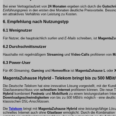
Bei einer Vertragslaufzeit von
24 Monaten
ergeben sich durch die
Gutschri
Einführungspreis
in den ersten drei Monaten deutliche Preisvorteile. Besond
ein attraktives Verhältnis von Leistung zu Kosten.
6. Empfehlung nach Nutzungstyp
6.1 Wenignutzer
Für Nutzer, die hauptsächlich
surfen
und
E-Mails
schreiben, ist
MagentaZu
6.2 Durchschnittsnutzer
Haushalte mit regelmäßigem
Streaming
und
Video-Calls
profitieren von
M
6.3 Power-User
Für
4K-Streaming
,
Gaming
und
Homeoffice
ist
MagentaZuhause L
oder
MagentaZuhause Hybrid -
Telekom
bringt bis zu
500 MBit/
Die
Deutsche Telekom
hat eine innovative Lösung vorgestellt, mit der Kun
Glasfaseranschluss
von
schnellem Internet
profitieren können. Die neue Ta
Hybrid
kombiniert
Festnetz
und
Mobilfunk
zu einem leistungsstarken Inte
Downloadgeschwindigkeiten
von bis zu
500 MBit/s
möglich - eine deutl
klassischen DSL-Anschlüssen.
Die
Telekom
bringt mit
MagentaZuhause Hybrid
eine
leistungsfähige Lös
schnelles Internet
auch ohne
Glasfaser
ermöglicht. Durch die
Kombination