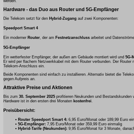
werden.
Hardware - das Duo aus Router und 5G-Empfänger
Die Telekom setzt für den
Hybrid-Zugang
auf zwei Komponenten:
Speedport Smart 4
Ein moderner
Router
, der am
Festnetzanschluss
arbeitet und Datenströme 
5G-Empfänger
Ein wetterfester
Empfänger
, der außen am Gebäude montiert wird und
5G-M
Er wird per flachem Netzwerkkabel mit dem Router verbunden. Der Router r
Telekom-Anschluss ein.
Beide Komponenten sind einfach zu installieren. Alternativ bietet die Tele
gegen Aufpreis an.
Attraktive Preise und Aktionen
Bis zum
30. September 2025
profitieren Neukunden und Bestandskunden
Hardware
ist in den ersten drei Monaten
kostenfrei
.
Preisübersicht:
•
Router Speedport Smart 4:
6,95 Euro/Monat oder 189,99 Euro ei
•
5G-Empfänger:
7,95 Euro/Monat oder 359,99 Euro einmalig
•
Hybrid-Tarife (Neukunden):
9,95 Euro/Monat für 3 Monate, danac