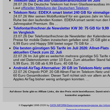
Telekom baut 240.000 Glasfaseranschlüsse im Juni
28.07.26 Die Deutsche Telekom hat ihren Glasfaserausbau im J
Laut
offizieller Mitteilung der Deutschen Telekom
...
Telekom Netz: EDEKA smart bietet 240 GB für einmalige
24.07.26 Wer seinen Mobilfunktarif für ein ganzes Jahr im Vora
Ruhe bei den laufenden Kosten. EDEKA smart senkt nun den 
Jahrespaket Premium. Bis ...
Telefontarifrechner.de Newsletter KW 30: 75 GB für 9,99 
im Vergleich
23.07.26 Der Telefontarifrechner.de Newsletter der Kalenderwo
Preise für mobile Daten inzwischen gefallen sind. 25 GB gibt 
6,99 Euro und Happy SIM bietet sogar 75 GB für ...
Die besten günstigen 5G Tarife im Juli 2026: Allnet-Flats
aktuellen Check zum 22. Juli
22.07.26 Im Juli gibt es weiterhin mehrere günstige 5G Tarife 
und viel Datenvolumen unter 10 Euro. Zum aktuellen Stand fa
5,99 Euro, 35 GB ab 6,99 Euro, 40 GB für ...
Android-AirTag-Alternative: 20 GB im Telekom-Netz unt
22.07.26 Chipolo POP, 20 GB Allnet-Flat im Telekom-Netz und
60 Euro Gesamtkosten: Dieser Tarif richtet sich vor allem an A
Apples AirTag bisher wenig anfangen konnten. ...
Auf dieser Seite gibt es Affilate Links, die den Preis nicht beeinflussen. Damit wir
kostenfrei angeboten
©
Copyright
1998-2026 by
DATA INFORM-Datenmanagementsysteme der Infor
Datenschutzhinweise