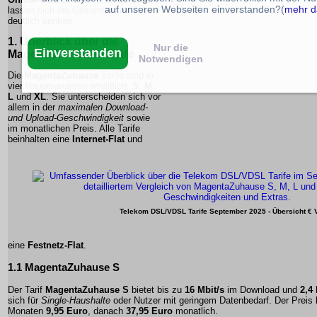
auf unseren Webseiten einverstanden?(
mehr d
lassen sich die Gesamtkosten
deutlich senken.
1. Überblick über die
Nur die
Einverstanden
MagentaZuhause Tarife
Notwendigen
Die
MagentaZuhause
Tarife sind in
vier Hauptvarianten erhältlich:
S
,
M
,
L
und
XL
. Sie unterscheiden sich vor
allem in der
maximalen Download-
und Upload-Geschwindigkeit
sowie
im monatlichen Preis. Alle Tarife
beinhalten eine
Internet-Flat
und
Telekom DSL/VDSL Tarife September 2025 - Übersicht € 
eine
Festnetz-Flat
.
1.1 MagentaZuhause S
Der Tarif
MagentaZuhause S
bietet bis zu
16 Mbit/s
im Download und
2,4 
sich für
Single-Haushalte
oder Nutzer mit geringem Datenbedarf. Der Preis b
Monaten
9,95 Euro
, danach
37,95 Euro
monatlich.