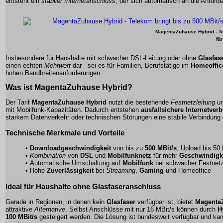
entsteht ein
stabiler Internetanschluss
, der sich automatisch an die Anford
MagentaZuhause Hybrid - Te
fü
Insbesondere für Haushalte mit
schwacher DSL-Leitung
oder ohne
Glasfas
einen echten
Mehrwert
dar - sei es für Familien, Berufstätige im
Homeoffic
hohen Bandbreitenanforderungen.
Was ist MagentaZuhause Hybrid?
Der Tarif
MagentaZuhause Hybrid
nutzt die bestehende
Festnetzleitung
un
mit
Mobilfunk-Kapazitäten
. Dadurch entstehen
ausfallsichere Internetve
starkem Datenverkehr oder technischen Störungen eine stabile Verbindung
Technische Merkmale und Vorteile
•
Downloadgeschwindigkeit
von bis zu
500 MBit/s
, Upload bis
50 
•
Kombination
von
DSL
und
Mobilfunknetz
für mehr
Geschwindigk
• Automatische Umschaltung auf
Mobilfunk
bei schwacher Festnetz
• Hohe
Zuverlässigkeit
bei
Streaming
,
Gaming
und
Homeoffice
Ideal für Haushalte ohne Glasfaseranschluss
Gerade in Regionen, in denen kein
Glasfaser
verfügbar ist, bietet
Magenta
attraktive
Alternative
. Selbst Anschlüsse mit nur
16 MBit/s
können durch
H
100 MBit/s
gesteigert werden. Die Lösung ist bundesweit verfügbar und ka