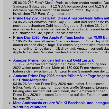
25.06.26 769 Euro? Dieser Preis ist schon wieder veraltet. Da
Samsung Galaxy S26 mit 12 GB Arbeitsspeicher und 512 GB
internem Speicher kostet beim Amazon Prime Day 2026
inzwischen 739 Euro. Gegenüber der ...
Prime Day 2026 gestartet: Diese Amazon-Deals fallen au
24.06.26 Der Amazon Prime Day 2026 läuft und bringt eine k
noch überschaubare Zahl neuer Angebote. Seit dem 23. Juni
erscheinen Rabatte für Fernseher, Notebooks, Amazon-Gerät
Haushaltsprodukte, Spiele und viele weitere ...
Prime Day 2026: Vier Apple AirTags kosten nur 79,99 Eu
17.06.26 Bis zum offiziellen Start des Amazon Prime Day 202
dauert es noch einige Tage. Die ersten Angebote sind trotzde
schon online. Eines davon fällt direkt auf: Amazon verkauft da
Apple AirTag 4er-Pack der zweiten Generation zum Zeitpunkt 
...
Amazon Prime: Kunden hoffen auf Geld zurück
11.06.26 Amazon steht wegen der Prime Preiserhöhung von
2022 weiter unter Druck. Mehr als 130.000 Prime Abonnenten
haben sich inzwischen der Amazon Prime Sammelklage der ...
Amazon Prime Day 2026 startet früher: Vier Tage Angeb
für Prime-Mitglieder
03.06.26 Amazon Prime Day 2026 rückt näher. Und diesmal
früher. Viele Verbraucher haben das große Shopping-Ereignis
bislang eher mit dem Juli verbunden, doch Amazon legt den
Prime Day 2026 in diesem Jahr bereits auf den Zeitraum vom 
bis zum 26. Juni. ...
Meta Andromeda erklärt: Wie KI Facebook- und Instagr
Werbung verändert