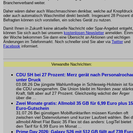
Branchenverband weiter.
Daher wären daher auch Waschmaschinen denkbar, welche auf Knopfdruck
oder auch automatisch Waschmittel direkt bestellt. Insgesamt 28 Prozent d
Befragten können sich vorstellen, ein solches Gerät zu nutzen.
Damit Ihnen in Zukunft keine aktuelle Nachricht oder Spar-Angebot entgeht
können Sie sich auch bei unserem
kostenlosen Newsletter
anmelden. Einma
der Woche bekommen Sie dann eine Übersicht an Aktionen und wichtigen
Änderungen im Telefonmarkt. Noch schneller sind Sie aber via
Twitter
und
Facebook
informiert.
Verwandte Nachrichten:
CDU SH bei 27 Prozent: Merz gerät nach Personalrocha
unter Druck
03.08.26 Die jüngste Wahlumfrage in Schleswig-Holstein ist fü
die CDU unangenehm. Die Union bleibt im Norden zwar stärks
Kraft, fällt aber auf 27 Prozent. Gleichzeitig wächst der Ärger
über die ...
Zwei Monate gratis: Allmobil 35 GB für 6,99 Euro plus 15
Euro-Gutschein
31.07.26 Bei günstigen Mobilfunktarifen müssen Kunden oft
zwischen viel Datenvolumen und kurzer Laufzeit wählen. Bei d
allmobil Allnet Flat Basic 35 Flex ist das anders: LogiTel bietet
den Tarif für 6,99 Euro im Monat ...
Prime Day 2026: Galaxy S26 mit 512 GB fällt auf 739 Eur