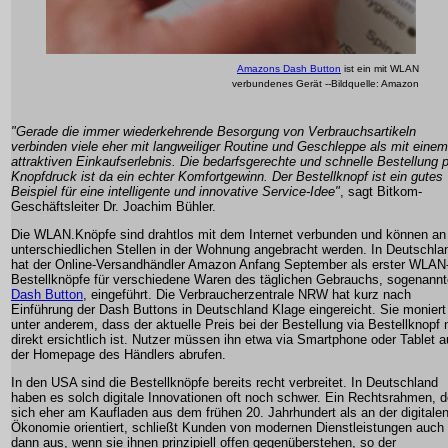
Amazons Dash Button
ist ein mit WLAN
verbundenes Gerät --Bildquelle: Amazon
"Gerade die immer wiederkehrende Besorgung von Verbrauchsartikeln
verbinden viele eher mit langweiliger Routine und Geschleppe als mit einem
attraktiven Einkaufserlebnis. Die bedarfsgerechte und schnelle Bestellung 
Knopfdruck ist da ein echter Komfortgewinn. Der Bestellknopf ist ein gutes
Beispiel für eine intelligente und innovative Service-Idee"
, sagt Bitkom-
Geschäftsleiter Dr. Joachim Bühler.
Die WLAN.Knöpfe sind drahtlos mit dem Internet verbunden und können an
unterschiedlichen Stellen in der Wohnung angebracht werden. In Deutschla
hat der Online-Versandhändler Amazon Anfang September als erster WLAN
Bestellknöpfe für verschiedene Waren des täglichen Gebrauchs, sogenannt
Dash Button
, eingeführt. Die Verbraucherzentrale NRW hat kurz nach
Einführung der Dash Buttons in Deutschland Klage eingereicht. Sie moniert
unter anderem, dass der aktuelle Preis bei der Bestellung via Bestellknopf 
direkt ersichtlich ist. Nutzer müssen ihn etwa via Smartphone oder Tablet a
der Homepage des Händlers abrufen.
In den USA sind die Bestellknöpfe bereits recht verbreitet. In Deutschland
haben es solch digitale Innovationen oft noch schwer. Ein Rechtsrahmen, d
sich eher am Kaufladen aus dem frühen 20. Jahrhundert als an der digitale
Ökonomie orientiert, schließt Kunden von modernen Dienstleistungen auch
dann aus, wenn sie ihnen prinzipiell offen gegenüberstehen, so der