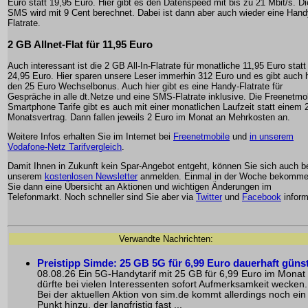
Euro statt 19,95 Euro. Hier gibt es den Datenspeed mit bis zu 21 Mbit/s. Di
SMS wird mit 9 Cent berechnet. Dabei ist dann aber auch wieder eine Hand
Flatrate.
2 GB Allnet-Flat für 11,95 Euro
Auch interessant ist die 2 GB All-In-Flatrate für monatliche 11,95 Euro statt
24,95 Euro. Hier sparen unsere Leser immerhin 312 Euro und es gibt auch h
den 25 Euro Wechselbonus. Auch hier gibt es eine Handy-Flatrate für
Gespräche in alle dt.Netze und eine SMS-Flatrate inklusive. Die Freenetmo
Smartphone Tarife gibt es auch mit einer monatlichen Laufzeit statt einem 
Monatsvertrag. Dann fallen jeweils 2 Euro im Monat an Mehrkosten an.
Weitere Infos erhalten Sie im Internet bei
Freenetmobile
und
in unserem
Vodafone-Netz Tarifvergleich
.
Damit Ihnen in Zukunft kein Spar-Angebot entgeht, können Sie sich auch b
unserem
kostenlosen Newsletter
anmelden. Einmal in der Woche bekomm
Sie dann eine Übersicht an Aktionen und wichtigen Änderungen im
Telefonmarkt. Noch schneller sind Sie aber via
Twitter
und
Facebook
inform
Verwandte Nachrichten:
Preistipp Simde: 25 GB 5G für 6,99 Euro dauerhaft güns
08.08.26 Ein 5G-Handytarif mit 25 GB für 6,99 Euro im Monat
dürfte bei vielen Interessenten sofort Aufmerksamkeit wecken.
Bei der aktuellen Aktion von sim.de kommt allerdings noch ein
Punkt hinzu, der langfristig fast ...