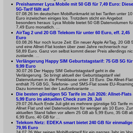
Preishammer Lyca Mobile mit 50 GB für 7,49 Euro: Diese
5G-Tarif fällt auf
07.08.26 Im deutschen Mobilfunkmarkt ist bei Tarifen unter 10
Euro inzwischen einiges los. Trotzdem sticht ein Angebot
besonders heraus: Lyca Mobile bietet 50 GB Datenvolumen fü
7,49 Euro monatlich. ...
AirTag 2 und 20 GB Telekom für unter 60 Euro, eff. 2,45
Euro
03.08.26 Nur noch kurze Zeit: Ein neuer Apple AirTag, 20 GB 
und eine Allnet-Flat kosten über zwei Jahre rechnerisch nur
58,89 Euro. Ganz von selbst kommt dieser Preis allerdings nic
zustande. ...
Verlängerung Happy SIM Geburtstagstarif: 75 GB 5G für
9,99 Euro
30.07.26 Der Happy SIM Geburtstagstarif geht in die
Verlängerung. So bringt aktuell der Geburtstagstarif viel
Datenvolumen in die Preisklasse unter 10 Euro. Die Allnet-Flat
enthält 75 GB 5G, Telefonie- und SMS-Flat sowie EU-Roaming
Dazu kommen bei der Laufzeitvariante ...
Die besten günstigen 5G Tarife im Juli 2026: Allnet-Flats
5,99 Euro im aktuellen Check zum 29. Juli
29.07.26 Auch Ende Juli gibt es mehrere günstige 5G Tarife mi
Allnet Flat und viel Datenvolumen für weniger als 10 Euro. Zu
aktuellen Stand fallen vor allem 25 GB ab 5,99 Euro, 35 GB a
6,99 Euro, 40 GB für ...
Telekom Netz: EDEKA smart bietet 240 GB für einmalige
79,95 Euro
24.07.26 Wer seinen Mobilfunktarif für ein ganzes Jahr im Vo