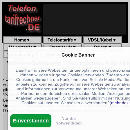
Home
▼
Telefontarife
▼
VDSL/Kabel
▼
Handytarife
▼
Stromtarife
▼
Reisen
▼
Versicherung
▼
Preisvergleich
▼
Cookie Banner
Vodafone-Datenpower: Freenetmobiles 4 GB All-I
Flat im Vodafone Netz für mtl. 14,95 Euro
Damit wir unsere Webseiten für Sie optimieren und personalis
können würden wir gerne Cookies verwenden. Zudem werd
Cookies gebraucht, um Funktionen von Soziale Media Plattfo
• 19.01.17 Beim Handydiscounter Freenetmobile gibt es auch im Monat Ja
anbieten zu können, Zugriffe auf unsere Webseiten zu analys
wieder viel Datenpower für wenig Geld mit einem All-In-Flat Tarif im D-Netz
und Informationen zur Verwendung unserer Webseiten an un
gibt es den
Freeflat 4000
Smartphone Tarif mit einer 4 GB Daten-Flatrate i
Partner in den Bereichen der sozialen Medien, Anzeigen u
Vodafone Netz für verbilligte 14,95 Euro statt 29,95 Euro im Monat bei eine
Analysen weiterzugeben. Sind Sie widerruflich mit der Nutzun
Bestellung bis zum Monatsende. Hier sparen unsere Leser 360 Euro bei de
Cookies auf unseren Webseiten einverstanden?(
mehr daz
Grundgebühr. Zusätzlich bekommen unsere Leser 25 Euro Rufnummernbon
Damit bekommt man immerhin einen Preisvorteil von 385 Euro.
Nur die
Einverstanden
Notwendigen