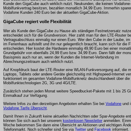
Kunde den GigaCube auch wirklich nutzt. Neukunden, die keinen Vodafone-
Mobilfunkvertrag besitzen, bezahlen monatlich 34,99 Euro. Immerhin spare
Vodafone Kunden 240 Euro bei der aktuellen GigaCube-Aktion.
GigaCube regiert volle Flexibilität
Wer als Kunde den GigaCube zu Hause als ständigen Festnetzersatz nutz
entscheidet sich für die Grundversion. Hier zahlt man für den LTE-Router be
Vertragsabschluss einmalig nur einen Euro. Wer den Cube in der Laube, i
im Ferienhaus aufstellt und ihn nur gelegentlich braucht, kann sich für die 
entscheiden. Hier kostet die Hardware einmalig 49,90 Euro bei einer monatl
Grundgebühr von ebenfalls 24,99 Euro bzw. 34,99 Euro. Dann fällt der mona
Basispreis auch nur an, wenn der Kunden die Internet-Verbindung im
Abrechnungszeitraum auch wirklich nutzt.
Auf Knopfdruck baut der LTE-Router eine WLAN-Funkversorgung auf, die m
Laptops, Tablets oder andere Geräte gleichzeitig mit Highspeed-Internet ver
funktioniert im gesamten Vodafone-Mobilfunknetz deutschlandweit über die
Mobilfunktechnologien 2G, 3G und 4G/LTE.
Zusätzlich stehen jeden Monat weitere Speedbucket-Pakete mit 1 bis 25 G
Einmalkauf zur Verfügung.
Weitere Infos zu den derzeitigen Angeboten erhalten Sie bei
Vodafone
und i
Vodafone Tarife Übersicht
.
Damit Ihnen in Zukunft keine aktuellen Nachrichten oder Spar-Angebote en
können Sie sich auch bei unserem
kostenlosen Newsletter
anmelden. Einma
Woche bekommen Sie dann eine Übersicht an Aktionen und wichtigen Änd
Telefonmarkt. Noch schneller sind Sie via
Twitter
und
Facebook
informiert.