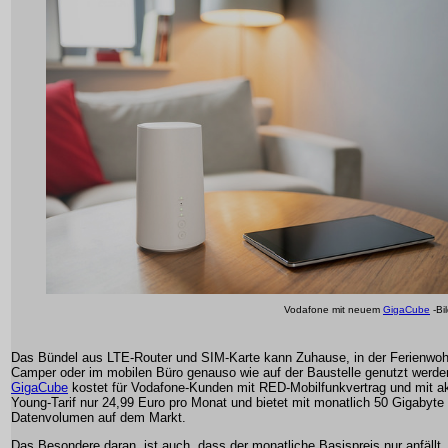
Vodafone mit neuem
GigaCube
-Bi
Das Bündel aus LTE-Router und SIM-Karte kann Zuhause, in der Ferienwo
Camper oder im mobilen Büro genauso wie auf der Baustelle genutzt werde
GigaCube
kostet für Vodafone-Kunden mit RED-Mobilfunkvertrag und mit a
Young-Tarif nur 24,99 Euro pro Monat und bietet mit monatlich 50 Gigabyte
Datenvolumen auf dem Markt.
Das Besondere daran, ist auch, dass der monatliche Basispreis nur anfällt,