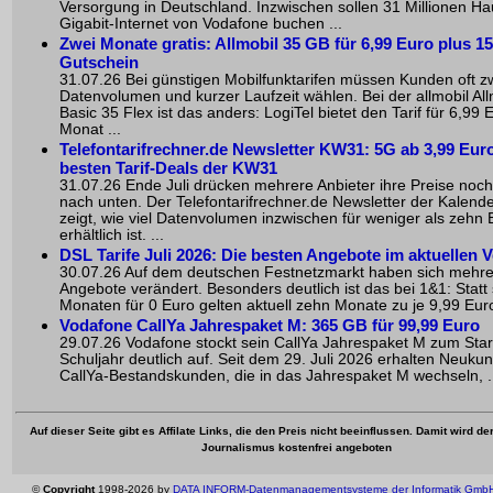
Versorgung in Deutschland. Inzwischen sollen 31 Millionen Ha
Gigabit-Internet von Vodafone buchen ...
Zwei Monate gratis: Allmobil 35 GB für 6,99 Euro plus 1
Gutschein
31.07.26 Bei günstigen Mobilfunktarifen müssen Kunden oft zw
Datenvolumen und kurzer Laufzeit wählen. Bei der allmobil Alln
Basic 35 Flex ist das anders: LogiTel bietet den Tarif für 6,99 
Monat ...
Telefontarifrechner.de Newsletter KW31: 5G ab 3,99 Euro
besten Tarif-Deals der KW31
31.07.26 Ende Juli drücken mehrere Anbieter ihre Preise noc
nach unten. Der Telefontarifrechner.de Newsletter der Kalen
zeigt, wie viel Datenvolumen inzwischen für weniger als zehn 
erhältlich ist. ...
DSL Tarife Juli 2026: Die besten Angebote im aktuellen V
30.07.26 Auf dem deutschen Festnetzmarkt haben sich mehr
Angebote verändert. Besonders deutlich ist das bei 1&1: Statt
Monaten für 0 Euro gelten aktuell zehn Monate zu je 9,99 Euro
Vodafone CallYa Jahrespaket M: 365 GB für 99,99 Euro
29.07.26 Vodafone stockt sein CallYa Jahrespaket M zum Star
Schuljahr deutlich auf. Seit dem 29. Juli 2026 erhalten Neuku
CallYa-Bestandskunden, die in das Jahrespaket M wechseln, .
Auf dieser Seite gibt es Affilate Links, die den Preis nicht beeinflussen. Damit wird d
Journalismus kostenfrei angeboten
©
Copyright
1998-2026 by
DATA INFORM-Datenmanagementsysteme der Informatik Gmb