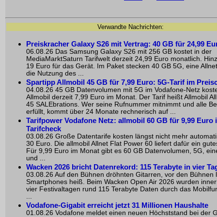
Verwandte Nachrichten:
Preiskracher Galaxy S26 mit Vertrag: 40 GB für 24,99 Eu
06.08.26 Das Samsung Galaxy S26 mit 256 GB kostet in der
MediaMarktSaturn Tarifwelt derzeit 24,99 Euro monatlich. H
19 Euro für das Gerät. Im Paket stecken 40 GB 5G, eine Allnet
die Nutzung des ...
Spartipp Allmobil 45 GB für 7,99 Euro: 5G-Tarif im Preis
04.08.26 45 GB Datenvolumen mit 5G im Vodafone-Netz koste
Allmobil derzeit 7,99 Euro im Monat. Der Tarif heißt Allmobil Al
45 SALEbrations. Wer seine Rufnummer mitnimmt und alle B
erfüllt, kommt über 24 Monate rechnerisch auf ...
Tarifpower Vodafone Netz: allmobil 60 GB für 9,99 Euro 
Tarifcheck
03.08.26 Große Datentarife kosten längst nicht mehr automat
30 Euro. Die allmobil Allnet Flat Power 60 liefert dafür ein gute
Für 9,99 Euro im Monat gibt es 60 GB Datenvolumen, 5G, eine
und ...
Wacken 2026 bricht Datenrekord: 115 Terabyte in vier Ta
03.08.26 Auf den Bühnen dröhnten Gitarren, vor den Bühnen l
Smartphones heiß. Beim Wacken Open Air 2026 wurden inner
vier Festivaltagen rund 115 Terabyte Daten durch das Mobilfu
...
Vodafone-Gigabit erreicht jetzt 31 Millionen Haushalte
01.08.26 Vodafone meldet einen neuen Höchststand bei der G