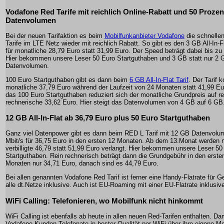
Vodafone Red Tarife mit reichlich Online-Rabatt und 50 Proze
Datenvolumen
Bei der neuen Tarifaktion es beim
Mobilfunkanbieter Vodafone
die schnelle
Tarife im LTE Netz wieder mit reichlich Rabatt. So gibt es den 3 GB All-In-Fl
für monatliche 28,79 Euro statt 31,99 Euro. Der Speed beträgt dabei bis zu
Hier bekommen unsere Leser 50 Euro Startguthaben und 3 GB statt nur 2 
Datenvolumen.
100 Euro Startguthaben gibt es dann beim
6 GB All-In-Flat Tarif
. Der Tarif k
monatliche 37,79 Euro während der Laufzeit von 24 Monaten statt 41,99 Eu
das 100 Euro Startguthaben reduziert sich der monatliche Grundpreis auf re
rechnerische 33,62 Euro. Hier steigt das Datenvolumen von 4 GB auf 6 GB
12 GB All-In-Flat ab 36,79 Euro plus 50 Euro Startguthaben
Ganz viel Datenpower gibt es dann beim RED L Tarif mit 12 GB Datenvolu
Mbit/s für 36,75 Euro in den ersten 12 Monaten. Ab dem 13.Monat werden
verbilligte 46,79 statt 51,99 Euro verlangt. Hier bekommen unsere Leser 50
Startguthaben. Rein rechnerisch beträgt dann die Grundgebühr in den erste
Monaten nur 34,71 Euro, danach sind es 44,79 Euro.
Bei allen genannten Vodafone Red Tarif ist ferner eine Handy-Flatrate für G
alle dt.Netze inklusive. Auch ist EU-Roaming mit einer EU-Flatrate inklusiv
WiFi Calling: Telefonieren, wo Mobilfunk nicht hinkommt
WiFi Calling ist ebenfalls ab heute in allen neuen Red-Tarifen enthalten. D
Vodafone-Kunden Telefonate in bester Qualität per WiFi über ihre eigene Mo