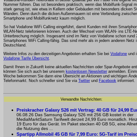
Nummer führen. Das ist besonders praktisch, wenn das Mobilfunk-Signal ma
stark genug ist, wie etwa in Kellern oder Gebäuden mit besonders dicken S
Wänden. Denn durch die dicken Außenmauern ist eine Verbindung zwische
Smartphone und Mobilfunknetz kaum möglich.
So hat Vodafone WiFi Calling eingeführt, damit Kunden mit ihren Smartpho
WLAN-Netz telefonieren können. Auch der Wechsel vom WLAN- ins LTE-Ne
Unterbrechung möglich. Insgesamt sind im Netz von Vodafone schon rund 
Smartphones WiFi Calling-fähig. Das sind mehr als in jedem anderen Netz 
Deutschland.
Weitere Infos zu den derzeitigen Angeboten erhalten Sie bei
Vodafone
und i
Vodafone Tarife Übersicht
.
Damit Ihnen in Zukunft keine aktuellen Nachrichten oder Spar-Angebote en
können Sie sich auch bei unserem
kostenlosen Newsletter
anmelden. Einma
Woche bekommen Sie dann eine Übersicht an Aktionen und wichtigen Änd
Telefonmarkt. Noch schneller sind Sie via
Twitter
und
Facebook
informiert.
Verwandte Nachrichten:
Preiskracher Galaxy S26 mit Vertrag: 40 GB für 24,99 Eu
06.08.26 Das Samsung Galaxy S26 mit 256 GB kostet in der
MediaMarktSaturn Tarifwelt derzeit 24,99 Euro monatlich. H
19 Euro für das Gerät. Im Paket stecken 40 GB 5G, eine Allnet
die Nutzung des ...
Spartipp Allmobil 45 GB für 7,99 Euro: 5G-Tarif im Preis