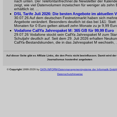
nach unten. Der Telefontarifrechner.de Newsletter der Kalen
zeigt, wie viel Datenvolumen inzwischen für weniger als zehn 
erhältlich ist. ...
DSL Tarife Juli 2026: Die besten Angebote im aktuellen V
30.07.26 Auf dem deutschen Festnetzmarkt haben sich mehr
Angebote verändert. Besonders deutlich ist das bei 1&1: Statt
Monaten für 0 Euro gelten aktuell zehn Monate zu je 9,99 Euro
Vodafone CallYa Jahrespaket M: 365 GB für 99,99 Euro
29.07.26 Vodafone stockt sein CallYa Jahrespaket M zum Star
Schuljahr deutlich auf. Seit dem 29. Juli 2026 erhalten Neuku
CallYa-Bestandskunden, die in das Jahrespaket M wechseln, .
Auf dieser Seite gibt es Affilate Links, die den Preis nicht beeinflussen. Damit wird de
Journalismus kostenfrei angeboten
©
Copyright
1998-2026 by
DATA INFORM-Datenmanagementsysteme der Informatik GmbH
Datenschutzhinweise