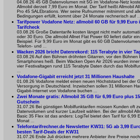
04.08.26 45 GB Datenvolumen mit 5G im Vodafone-Netz koste
Allmobil derzeit 7,99 Euro im Monat. Der Tarif heißt Allmobil All
Pro 45 SALEbrations. Wer seine Rufnummer mitnimmt und all
Bedingungen erfüllt, kommt über 24 Monate rechnerisch auf ..
Tarifpower Vodafone Netz: allmobil 60 GB für 9,99 Euro 
Tarifcheck
03.08.26 Große Datentarife kosten längst nicht mehr automat
oder 30 Euro. Die allmobil Allnet Flat Power 60 liefert dafür ei
Beispiel. Für 9,99 Euro im Monat gibt es 60 GB Datenvolumen
Telefon- und ...
Wacken 2026 bricht Datenrekord: 115 Terabyte in vier Ta
03.08.26 Auf den Bühnen dröhnten Gitarren, vor den Bühnen l
Smartphones heiß. Beim Wacken Open Air 2026 wurden inner
vier Festivaltagen rund 115 Terabyte Daten durch das Mobilfu
...
Vodafone-Gigabit erreicht jetzt 31 Millionen Haushalte
01.08.26 Vodafone meldet einen neuen Höchststand bei der G
Versorgung in Deutschland. Inzwischen sollen 31 Millionen Ha
Gigabit-Internet von Vodafone buchen ...
Zwei Monate gratis: Allmobil 35 GB für 6,99 Euro plus 1
Gutschein
31.07.26 Bei günstigen Mobilfunktarifen müssen Kunden oft zw
Datenvolumen und kurzer Laufzeit wählen. Bei der allmobil Alln
Basic 35 Flex ist das anders: LogiTel bietet den Tarif für 6,99 
Monat ...
Telefontarifrechner.de Newsletter KW31: 5G ab 3,99 Euro
besten Tarif-Deals der KW31
31.07.26 Ende Juli drücken mehrere Anbieter ihre Preise noc