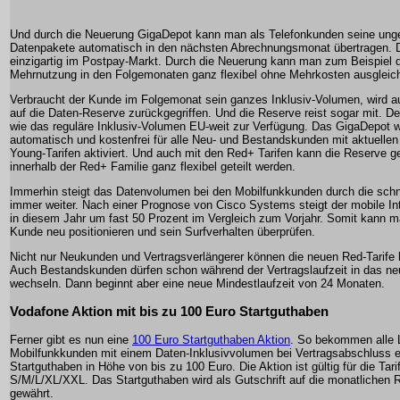
Und durch die Neuerung GigaDepot kann man als Telefonkunden seine ung
Datenpakete automatisch in den nächsten Abrechnungsmonat übertragen. D
einzigartig im Postpay-Markt. Durch die Neuerung kann man zum Beispiel d
Mehrnutzung in den Folgemonaten ganz flexibel ohne Mehrkosten ausgleic
Verbraucht der Kunde im Folgemonat sein ganzes Inklusiv-Volumen, wird a
auf die Daten-Reserve zurückgegriffen. Und die Reserve reist sogar mit. De
wie das reguläre Inklusiv-Volumen EU-weit zur Verfügung. Das GigaDepot w
automatisch und kostenfrei für alle Neu- und Bestandskunden mit aktuelle
Young-Tarifen aktiviert. Und auch mit den Red+ Tarifen kann die Reserve g
innerhalb der Red+ Familie ganz flexibel geteilt werden.
Immerhin steigt das Datenvolumen bei den Mobilfunkkunden durch die schn
immer weiter. Nach einer Prognose von Cisco Systems steigt der mobile Int
in diesem Jahr um fast 50 Prozent im Vergleich zum Vorjahr. Somit kann m
Kunde neu positionieren und sein Surfverhalten überprüfen.
Nicht nur Neukunden und Vertragsverlängerer können die neuen Red-Tarife
Auch Bestandskunden dürfen schon während der Vertragslaufzeit in das n
wechseln. Dann beginnt aber eine neue Mindestlaufzeit von 24 Monaten.
Vodafone Aktion mit bis zu 100 Euro Startguthaben
Ferner gibt es nun eine
100 Euro Startguthaben Aktion
. So bekommen alle L
Mobilfunkkunden mit einem Daten-Inklusivvolumen bei Vertragsabschluss e
Startguthaben in Höhe von bis zu 100 Euro. Die Aktion ist gültig für die Tar
S/M/L/XL/XXL. Das Startguthaben wird als Gutschrift auf die monatlichen
gewährt.